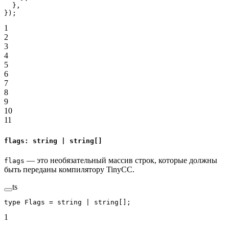
  },
});
1
2
3
4
5
6
7
8
9
10
11
flags: string | string[]
— это необязательный массив строк, которые должны
flags
быть переданы компилятору TinyCC.
ts
type
 Flags
 =
 string
 |
 string
[];
1