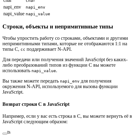
char
char
napi_env
napi_env
napi_value
napi_value
Строки, объекты и непримитивные типы
Чтобы упростить работу со строками, объектами и другими
непримитивными типами, которые не отображаются 1:1 на
типы C,
поддерживает N-API.
cc
Для передачи или получения значений JavaScript без каких-
либо преобразований типов из функции C вы можете
использовать
.
napi_value
Вы также можете передать
для получения
napi_env
окружения N-API, используемого для вызова функции
JavaScript.
Возврат строки C в JavaScript
Например, если у вас есть строка в C, вы можете вернуть её в
JavaScript следующим образом:
ts