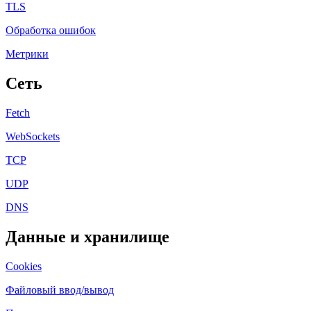
TLS
Обработка ошибок
Метрики
Сеть
Fetch
WebSockets
TCP
UDP
DNS
Данные и хранилище
Cookies
Файловый ввод/вывод