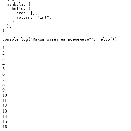
  symbols: {
    hello: {
      args: [],
      returns: 
"int"
,
    },
  },
});
console.
log
(
"Каков ответ на вселенную?"
, 
hello
());
1
2
3
4
5
6
7
8
9
10
11
12
13
14
15
16