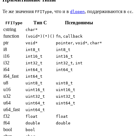
Те же значения
, что и в
, поддерживаются в
.
FFIType
dlopen
cc
Тип C
Псевдонимы
FFIType
cstring
char*
function
,
(void*)(*)()
fn
callback
ptr
,
,
void*
pointer
void*
char*
i8
int8_t
int8_t
i16
int16_t
int16_t
i32
,
int32_t
int32_t
int
i64
int64_t
int64_t
i64_fast
int64_t
u8
uint8_t
uint8_t
u16
uint16_t
uint16_t
u32
uint32_t
uint32_t
u64
uint64_t
uint64_t
u64_fast
uint64_t
f32
float
float
f64
double
double
bool
bool