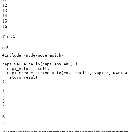
12
13
14
15
16
И в C:
c
#include
 <node/node_api.h>
napi_value 
hello
(napi_env 
env
) {
  napi_value result;
  napi_create_string_utf8
(env, 
"Hello, Napi!"
, NAPI_AUT
  return
 result;
}
1
2
3
4
5
6
7