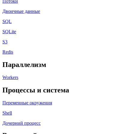
Потоки
Двоичные данные
SQL
SQLite
S3
Redis
Параллелизм
Workers
Процессы и система
Переменные окружения
Shell
Дочерний процесс