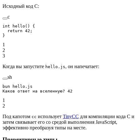
Исходный код C:
c
int
 hello
() {
  return
 42
;
}
1
2
3
Когда вы запустите
, он напечатает:
hello.js
sh
bun
 hello.js
Каков
 ответ
 на
 вселенную?
 42
1
2
Под капотом
использует
TinyCC
для компиляции кода C и
cc
затем связывает его со средой выполнения JavaScript,
эффективно преобразуя типы на месте.
Примитивные типы