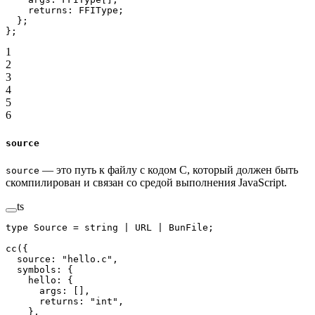
    returns
:
 FFIType
;
  };
};
1
2
3
4
5
6
source
— это путь к файлу с кодом C, который должен быть
source
скомпилирован и связан со средой выполнения JavaScript.
ts
type
 Source
 =
 string
 |
 URL
 |
 BunFile
;
cc
({
  source: 
"hello.c"
,
  symbols: {
    hello: {
      args: [],
      returns: 
"int"
,
    },