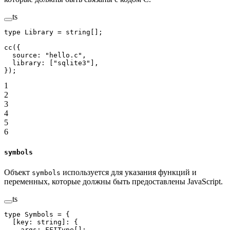
ts
type
 Library
 =
 string
[];
cc
({
  source: 
"hello.c"
,
  library: [
"sqlite3"
],
});
1
2
3
4
5
6
symbols
Объект
используется для указания функций и
symbols
переменных, которые должны быть предоставлены JavaScript.
ts
type
 Symbols
 =
 {
  [
key
:
 string
]
:
 {
    args
:
 FFIType
[];