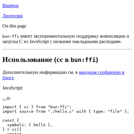
Bindgen
Лицензия
On this page
имеет экспериментальную поддержку компиляции и
bun:ffi
запуска C из JavaScript с низкими накладными расходами.
Использование (cc в
)
bun:ffi
Дополнительную информацию см. в
вводном сообщении в
блоге
.
JavaScript:
ts
import
 { cc } 
from
 "bun:ffi"
;
import
 source 
from
 "./hello.c"
 with
 { type: 
"file"
 };
const
 {
  symbols
: { 
hello
 },
} 
=
 cc
({
  source,