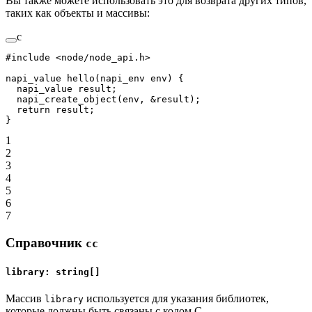
Вы также можете использовать это для возврата других типов,
таких как объекты и массивы:
c
#include
 <node/node_api.h>
napi_value 
hello
(napi_env 
env
) {
  napi_value result;
  napi_create_object
(env, 
&
result);
  return
 result;
}
1
2
3
4
5
6
7
Справочник
cc
library: string[]
Массив
используется для указания библиотек,
library
которые должны быть связаны с кодом C.