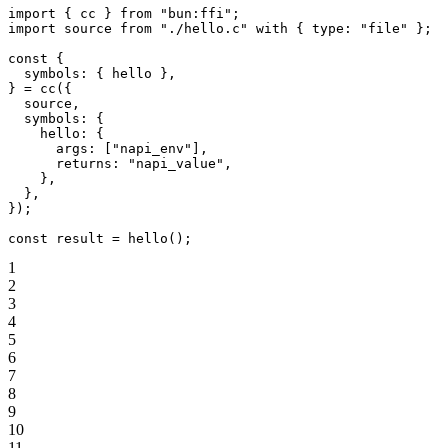
import
 { cc } 
from
 "bun:ffi"
;
import
 source 
from
 "./hello.c"
 with
 { type: 
"file"
 };
const
 {
  symbols
: { 
hello
 },
} 
=
 cc
({
  source,
  symbols: {
    hello: {
      args: [
"napi_env"
],
      returns: 
"napi_value"
,
    },
  },
});
const
 result
 =
 hello
();
1
2
3
4
5
6
7
8
9
10
11