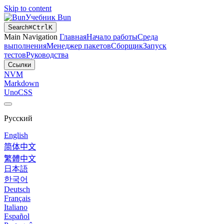
Skip to content
Учебник Bun
Search
⌘
Ctrl
K
Main Navigation
Главная
Начало работы
Среда
выполнения
Менеджер пакетов
Сборщик
Запуск
тестов
Руководства
Ссылки
NVM
Markdown
UnoCSS
Русский
English
简体中文
繁體中文
日本語
한국어
Deutsch
Français
Italiano
Español