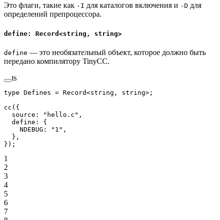
Это флаги, такие как
для каталогов включения и
для
-I
-D
определений препроцессора.
define: Record<string, string>
— это необязательный объект, которое должно быть
define
передано компилятору TinyCC.
ts
type
 Defines
 =
 Record
<
string
, 
string
>;
cc
({
  source: 
"hello.c"
,
  define: {
    NDEBUG: 
"1"
,
  },
});
1
2
3
4
5
6
7