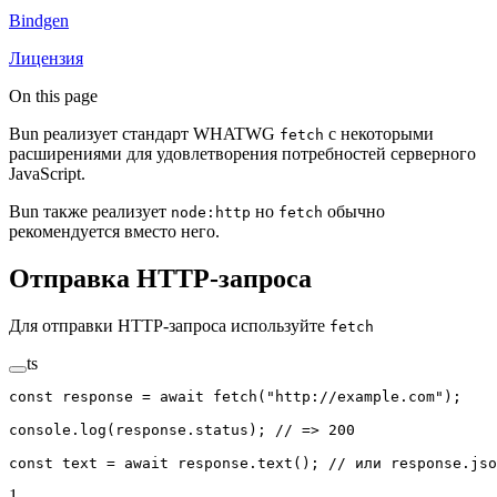
Bindgen
Лицензия
On this page
Bun реализует стандарт WHATWG
с некоторыми
fetch
расширениями для удовлетворения потребностей серверного
JavaScript.
Bun также реализует
но
обычно
node:http
fetch
рекомендуется вместо него.
Отправка HTTP-запроса
Для отправки HTTP-запроса используйте
fetch
ts
const
 response
 =
 await
 fetch
(
"http://example.com"
);
console.
log
(response.status); 
// => 200
const
 text
 =
 await
 response.
text
(); 
// или response.jso
1