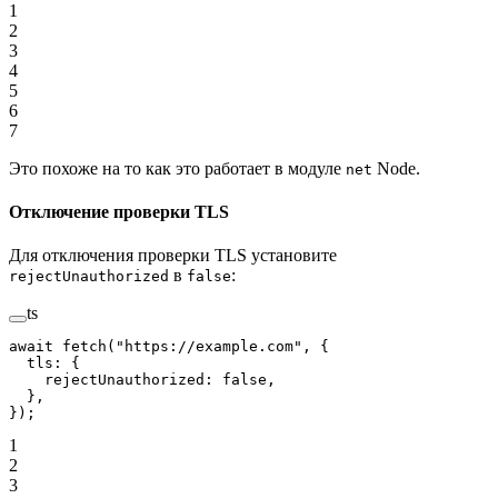
1
2
3
4
5
6
7
Это похоже на то как это работает в модуле
Node.
net
Отключение проверки TLS
Для отключения проверки TLS установите
в
:
rejectUnauthorized
false
ts
await
 fetch
(
"https://example.com"
, {
  tls: {
    rejectUnauthorized: 
false
,
  },
});
1
2
3