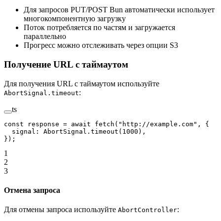
Для запросов PUT/POST Bun автоматически использует
многокомпонентную загрузку
Поток потребляется по частям и загружается
параллельно
Прогресс можно отслеживать через опции S3
Получение URL с таймаутом
Для получения URL с таймаутом используйте
:
AbortSignal.timeout
ts
const
 response
 =
 await
 fetch
(
"http://example.com"
, {
  signal: AbortSignal.
timeout
(
1000
),
});
1
2
3
Отмена запроса
Для отмены запроса используйте
:
AbortController