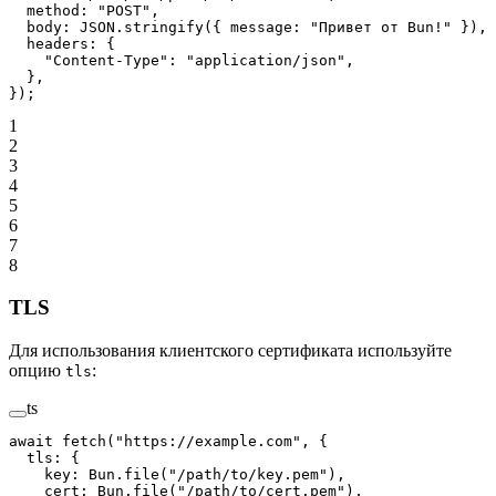
  method: 
"POST"
,
  body: 
JSON
.
stringify
({ message: 
"Привет от Bun!"
 }),
  headers: {
    "Content-Type"
: 
"application/json"
,
  },
});
1
2
3
4
5
6
7
8
TLS
Для использования клиентского сертификата используйте
опцию
:
tls
ts
await
 fetch
(
"https://example.com"
, {
  tls: {
    key: Bun.
file
(
"/path/to/key.pem"
),
    cert: Bun.
file
(
"/path/to/cert.pem"
),