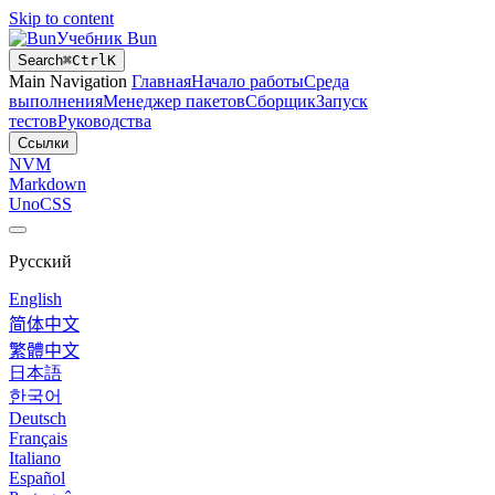
Skip to content
Учебник Bun
Search
⌘
Ctrl
K
Main Navigation
Главная
Начало работы
Среда
выполнения
Менеджер пакетов
Сборщик
Запуск
тестов
Руководства
Ссылки
NVM
Markdown
UnoCSS
Русский
English
简体中文
繁體中文
日本語
한국어
Deutsch
Français
Italiano
Español