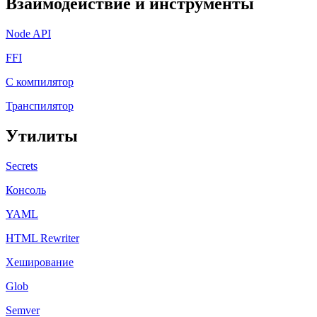
Взаимодействие и инструменты
Node API
FFI
C компилятор
Транспилятор
Утилиты
Secrets
Консоль
YAML
HTML Rewriter
Хеширование
Glob
Semver