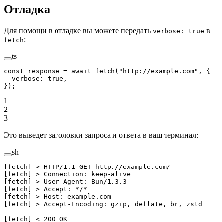
Отладка
Для помощи в отладке вы можете передать
в
verbose: true
:
fetch
ts
const
 response
 =
 await
 fetch
(
"http://example.com"
, {
  verbose: 
true
,
});
1
2
3
Это выведет заголовки запроса и ответа в ваш терминал:
sh
[fetch] 
>
 HTTP/1.1 GET http://example.com/
[fetch] 
>
 Connection: keep-alive
[fetch] 
>
 User-Agent: Bun/1.3.3
[fetch] 
>
 Accept: 
*
/
*
[fetch] 
>
 Host: example.com
[fetch] 
>
 Accept-Encoding: gzip, deflate, br, zstd
[fetch] 
<
 200 OK