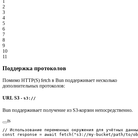
1
2
3
4
5
6
7
8
9
10
11
Поддержка протоколов
Помимо HTTP(S) fetch в Bun поддерживает несколько
дополнительных протоколов:
URL S3 -
s3://
Bun поддерживает получение из S3-корзин непосредственно.
ts
// Использование переменных окружения для учётных данны
const
 response
 =
 await
 fetch
(
"s3://my-bucket/path/to/ob