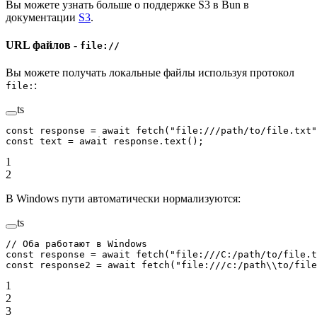
Вы можете узнать больше о поддержке S3 в Bun в
документации
S3
.
URL файлов -
file://
Вы можете получать локальные файлы используя протокол
:
file:
ts
const
 response
 =
 await
 fetch
(
"file:///path/to/file.txt"
const
 text
 =
 await
 response.
text
();
1
2
В Windows пути автоматически нормализуются:
ts
// Оба работают в Windows
const
 response
 =
 await
 fetch
(
"file:///C:/path/to/file.t
const
 response2
 =
 await
 fetch
(
"file:///c:/path
\\
to/file
1
2
3