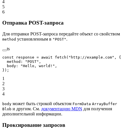
4
5
6
Отправка POST-запроса
Для отправки POST-запроса передайте объект со свойством
установленным в
.
method
"POST"
ts
const
 response
 =
 await
 fetch
(
"http://example.com"
, {
  method: 
"POST"
,
  body: 
"Hello, world!"
,
});
1
2
3
4
может быть строкой объектом
body
FormData
ArrayBuffer
и другим. См.
документацию MDN
для получения
Blob
дополнительной информации.
Проксирование запросов