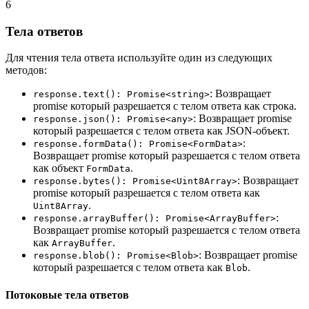
6
Тела ответов
Для чтения тела ответа используйте один из следующих
методов:
: Возвращает
response.text(): Promise<string>
promise который разрешается с телом ответа как строка.
: Возвращает promise
response.json(): Promise<any>
который разрешается с телом ответа как JSON-объект.
:
response.formData(): Promise<FormData>
Возвращает promise который разрешается с телом ответа
как объект
.
FormData
: Возвращает
response.bytes(): Promise<Uint8Array>
promise который разрешается с телом ответа как
.
Uint8Array
:
response.arrayBuffer(): Promise<ArrayBuffer>
Возвращает promise который разрешается с телом ответа
как
.
ArrayBuffer
: Возвращает promise
response.blob(): Promise<Blob>
который разрешается с телом ответа как
.
Blob
Потоковые тела ответов