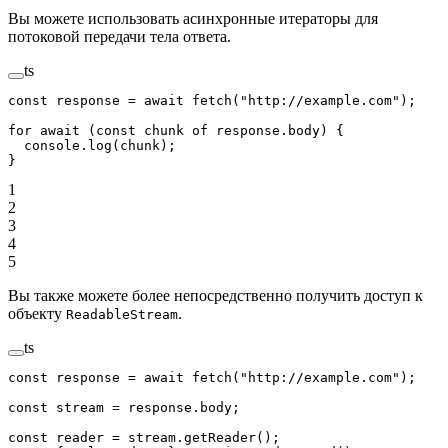
Вы можете использовать асинхронные итераторы для
потоковой передачи тела ответа.
ts
const
 response
 =
 await
 fetch
(
"http://example.com"
);
for
 await
 (
const
 chunk
 of
 response.body) {
  console.
log
(chunk);
}
1
2
3
4
5
Вы также можете более непосредственно получить доступ к
объекту
.
ReadableStream
ts
const
 response
 =
 await
 fetch
(
"http://example.com"
);
const
 stream
 =
 response.body;
const
 reader
 =
 stream.
getReader
();