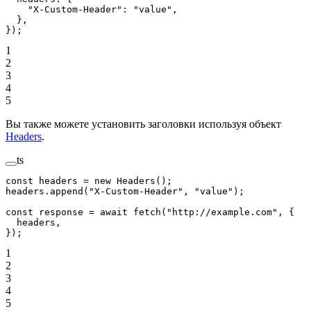
    "X-Custom-Header"
: 
"value"
,
  },
});
1
2
3
4
5
Вы также можете установить заголовки используя объект
Headers
.
ts
const
 headers
 =
 new
 Headers
();
headers.
append
(
"X-Custom-Header"
, 
"value"
);
const
 response
 =
 await
 fetch
(
"http://example.com"
, {
  headers,
});
1
2
3
4
5