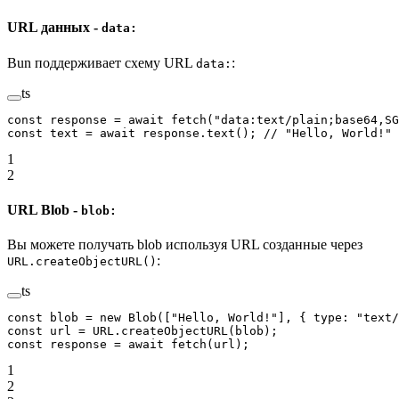
URL данных -
data:
Bun поддерживает схему URL
:
data:
ts
const
 response
 =
 await
 fetch
(
"data:text/plain;base64,S
const
 text
 =
 await
 response.
text
(); 
// "Hello, World!"
1
2
URL Blob -
blob:
Вы можете получать blob используя URL созданные через
:
URL.createObjectURL()
ts
const
 blob
 =
 new
 Blob
([
"Hello, World!"
], { type: 
"text/
const
 url
 =
 URL
.
createObjectURL
(blob);
const
 response
 =
 await
 fetch
(url);
1
2