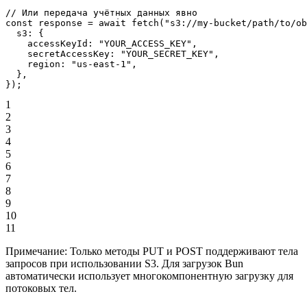
// Или передача учётных данных явно
const
 response
 =
 await
 fetch
(
"s3://my-bucket/path/to/ob
  s3: {
    accessKeyId: 
"YOUR_ACCESS_KEY"
,
    secretAccessKey: 
"YOUR_SECRET_KEY"
,
    region: 
"us-east-1"
,
  },
});
1
2
3
4
5
6
7
8
9
10
11
Примечание: Только методы PUT и POST поддерживают тела
запросов при использовании S3. Для загрузок Bun
автоматически использует многокомпонентную загрузку для
потоковых тел.