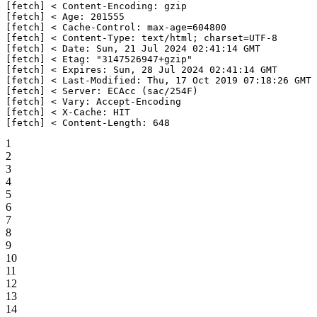
[fetch] 
<
 Content-Encoding: gzip
[fetch] 
<
 Age: 201555
[fetch] 
<
 Cache-Control: max-age
=
604800
[fetch] 
<
 Content-Type: text/html; charset
=
UTF-8
[fetch] 
<
 Date: Sun, 21 Jul 2024 02:41:14 GMT
[fetch] 
<
 Etag: 
"3147526947+gzip"
[fetch] 
<
 Expires: Sun, 28 Jul 2024 02:41:14 GMT
[fetch] 
<
 Last-Modified: Thu, 17 Oct 2019 07:18:26 GMT
[fetch] 
<
 Server: ECAcc (
sac/254F
)
[fetch] 
<
 Vary: Accept-Encoding
[fetch] 
<
 X-Cache: HIT
[fetch] 
<
 Content-Length: 648
1
2
3
4
5
6
7
8
9
10
11
12
13
14