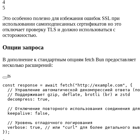
4
5
Это особенно полезно для избежания ошибок SSL при
использовании самоподписанных сертификатов но это
отключает проверку TLS и должно использоваться с
осторожностью.
Опции запроса
В дополнение к стандартным опциям fetch Bun предоставляет
несколько расширений:
ts
const
 response
 =
 await
 fetch
(
"http://example.com"
, {
  // Управление автоматической декомпрессией ответа (по
  // Поддерживает gzip, deflate, brotli (br) и zstd
  decompress: 
true
,
  // Отключение повторного использования соединения для
  keepalive: 
false
,
  // Уровень отладочного логирования
  verbose: 
true
, 
// или "curl" для более детального выв
});