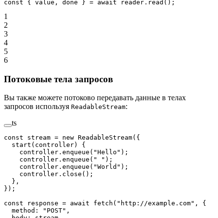
const
 { 
value
, 
done
 } 
=
 await
 reader.
read
();
1
2
3
4
5
6
Потоковые тела запросов
Вы также можете потоково передавать данные в телах
запросов используя
:
ReadableStream
ts
const
 stream
 =
 new
 ReadableStream
({
  start
(
controller
) {
    controller.
enqueue
(
"Hello"
);
    controller.
enqueue
(
" "
);
    controller.
enqueue
(
"World"
);
    controller.
close
();
  },
});
const
 response
 =
 await
 fetch
(
"http://example.com"
, {
  method: 
"POST"
,
  body: stream,