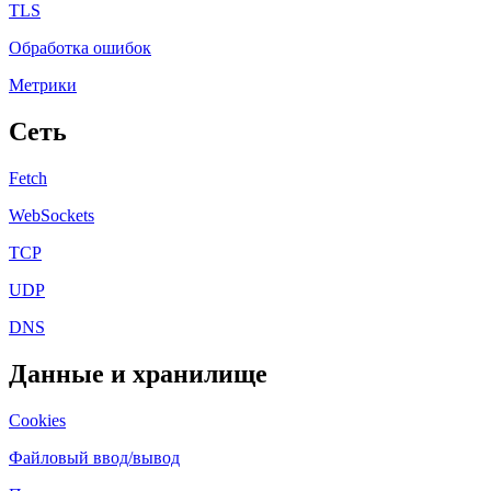
TLS
Обработка ошибок
Метрики
Сеть
Fetch
WebSockets
TCP
UDP
DNS
Данные и хранилище
Cookies
Файловый ввод/вывод