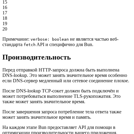
15
16
17
18
19
20
Примечание:
не является частью веб-
verbose: boolean
стандарта
API и специфично для Bun.
fetch
Производительность
Перед отправкой HTTP-запроса должна быть выполнена
DNS-lookup. Это может занять значительное время особенно
если DNS-сервер медленный или сетевое соединение плохое.
После DNS-lookup TCP-сокет должен быть подключён и
может потребоваться выполнение TLS-рукопожатия. Это
также может занять значительное время.
После завершения запроса потребление тела ответа также
может занять значительное время и память.
На каждом этапе Bun предоставляет API для помощи в
оптимизации производительности вашего приложения.