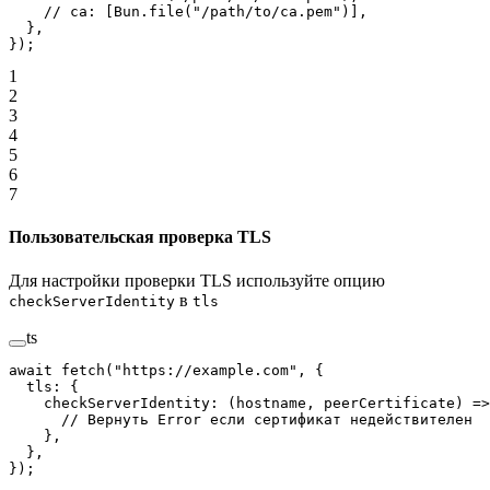
    // ca: [Bun.file("/path/to/ca.pem")],
  },
});
1
2
3
4
5
6
7
Пользовательская проверка TLS
Для настройки проверки TLS используйте опцию
в
checkServerIdentity
tls
ts
await
 fetch
(
"https://example.com"
, {
  tls: {
    checkServerIdentity
: (
hostname
, 
peerCertificate
) 
=>
      // Вернуть Error если сертификат недействителен
    },
  },
});