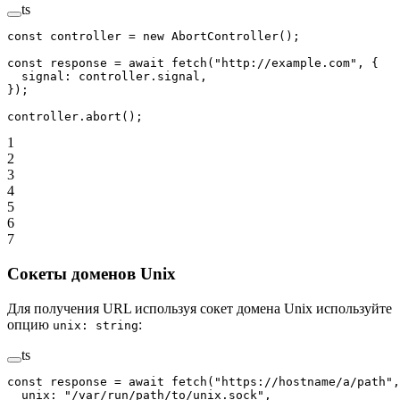
ts
const
 controller
 =
 new
 AbortController
();
const
 response
 =
 await
 fetch
(
"http://example.com"
, {
  signal: controller.signal,
});
controller.
abort
();
1
2
3
4
5
6
7
Сокеты доменов Unix
Для получения URL используя сокет домена Unix используйте
опцию
:
unix: string
ts
const
 response
 =
 await
 fetch
(
"https://hostname/a/path"
,
  unix: 
"/var/run/path/to/unix.sock"
,