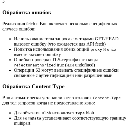
3
Обработка ошибок
Реализация fetch в Bun включает несколько специфичных
случаев ошибок:
Использование тела запроса с методами GET/HEAD
вызовет ошибку (что ожидается для API fetch)
Попытка использования обеих опций
и
proxy
unix
вместе вызовет ошибку
Ошибки проверки TLS-сертификата когда
true (или undefined)
rejectUnauthorized
Операции S3 могут вызывать специфичные ошибки
связанные с аутентификацией или разрешениями
Обработка Content-Type
Bun автоматически устанавливает заголовок
Content-Type
для тел запросов когда не предоставлено явно:
Для объектов
использует
blob
Blob
type
Для
устанавливает соответствующую границу
FormData
multipart