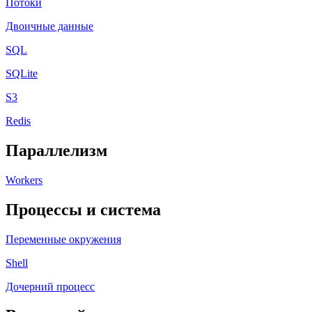
Потоки
Двоичные данные
SQL
SQLite
S3
Redis
Параллелизм
Workers
Процессы и система
Переменные окружения
Shell
Дочерний процесс