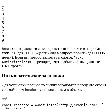
1
2
3
4
5
6
7
8
9
отправляются непосредственно прокси в запросах
headers
(для HTTPS-целей) или в запросе прокси (для HTTP-
CONNECT
целей). Если вы предоставляете заголовок
Proxy-
он переопределяет любые учётные данные в
Authorization
URL прокси.
Пользовательские заголовки
Для установки пользовательских заголовков передайте объект
со свойством
установленным в объект.
headers
ts
const
 response
 =
 await
 fetch
(
"http://example.com"
, {
  headers: {