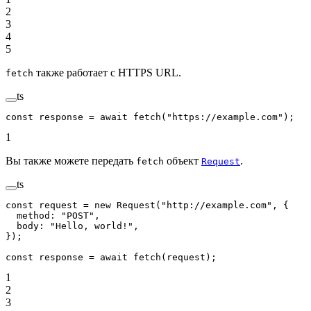
2
3
4
5
также работает с HTTPS URL.
fetch
ts
const
 response
 =
 await
 fetch
(
"https://example.com"
);
1
Вы также можете передать
объект
.
fetch
Request
ts
const
 request
 =
 new
 Request
(
"http://example.com"
, {
  method: 
"POST"
,
  body: 
"Hello, world!"
,
});
const
 response
 =
 await
 fetch
(request);
1
2
3