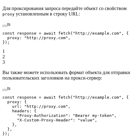
Для проксирования запроса передайте объект со свойством
установленным в строку URL:
proxy
ts
const
 response
 =
 await
 fetch
(
"http://example.com"
, {
  proxy: 
"http://proxy.com"
,
});
1
2
3
Вы также можете использовать формат объекта для отправки
пользовательских заголовков на прокси-сервер:
ts
const
 response
 =
 await
 fetch
(
"http://example.com"
, {
  proxy: {
    url: 
"http://proxy.com"
,
    headers: {
      "Proxy-Authorization"
: 
"Bearer my-token"
,
      "X-Custom-Proxy-Header"
: 
"value"
,
    },
  },
});