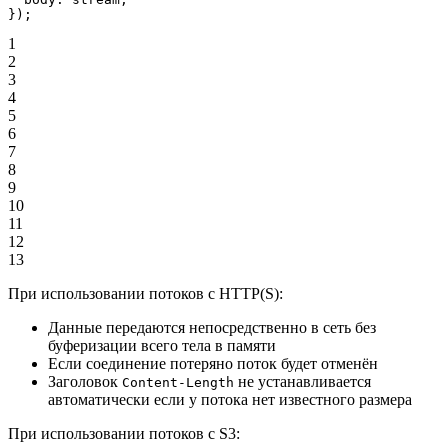
});
1
2
3
4
5
6
7
8
9
10
11
12
13
При использовании потоков с HTTP(S):
Данные передаются непосредственно в сеть без
буферизации всего тела в памяти
Если соединение потеряно поток будет отменён
Заголовок
не устанавливается
Content-Length
автоматически если у потока нет известного размера
При использовании потоков с S3: