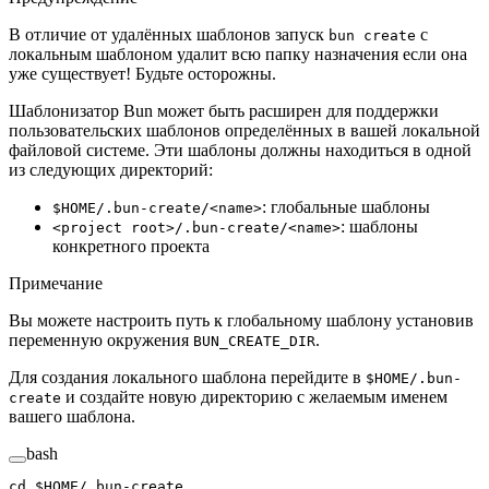
В отличие от удалённых шаблонов запуск
с
bun create
локальным шаблоном удалит всю папку назначения если она
уже существует! Будьте осторожны.
Шаблонизатор Bun может быть расширен для поддержки
пользовательских шаблонов определённых в вашей локальной
файловой системе. Эти шаблоны должны находиться в одной
из следующих директорий:
: глобальные шаблоны
$HOME/.bun-create/<name>
: шаблоны
<project root>/.bun-create/<name>
конкретного проекта
Примечание
Вы можете настроить путь к глобальному шаблону установив
переменную окружения
.
BUN_CREATE_DIR
Для создания локального шаблона перейдите в
$HOME/.bun-
и создайте новую директорию с желаемым именем
create
вашего шаблона.
bash
cd
 $HOME
/.bun-create