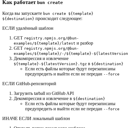
Как работает
bun create
Когда вы запускаете
bun create ${template}
происходит следующее:
${destination}
ЕСЛИ удалённый шаблон
GET
registry.npmjs.org/@bun-
и разбор
examples/${template}/latest
GET
registry.npmjs.org/@bun-
examples/${template}/-/${template}-${latestVersion
Декомпрессия и извлечение
в
${template}-${latestVersion}.tgz
${destination}
Если есть файлы которые будут перезаписаны
предупредить и выйти если не передан
--force
ЕСЛИ GitHub-репозиторий
Загрузить tarball из GitHub API
Декомпрессия и извлечение в
${destination}
Если есть файлы которые будут перезаписаны
предупредить и выйти если не передан
--force
ИНАЧЕ ЕСЛИ локальный шаблон