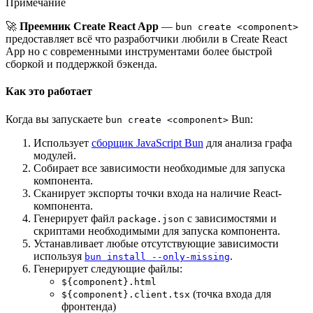
Примечание
🚀
Преемник Create React App
—
bun create <component>
предоставляет всё что разработчики любили в Create React
App но с современными инструментами более быстрой
сборкой и поддержкой бэкенда.
Как это работает
Когда вы запускаете
Bun:
bun create <component>
Использует
сборщик JavaScript Bun
для анализа графа
модулей.
Собирает все зависимости необходимые для запуска
компонента.
Сканирует экспорты точки входа на наличие React-
компонента.
Генерирует файл
с зависимостями и
package.json
скриптами необходимыми для запуска компонента.
Устанавливает любые отсутствующие зависимости
используя
.
bun install --only-missing
Генерирует следующие файлы:
${component}.html
(точка входа для
${component}.client.tsx
фронтенда)