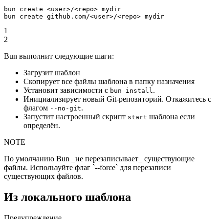
bun
 create
 <
use
r
>
/
<
rep
o
>
 mydir
bun
 create
 github.com/
<
use
r
>
/
<
rep
o
>
 mydir
1
2
Bun выполнит следующие шаги:
Загрузит шаблон
Скопирует все файлы шаблона в папку назначения
Установит зависимости с
.
bun install
Инициализирует новый Git-репозиторий. Откажитесь с
флагом
.
--no-git
Запустит настроенный скрипт
шаблона если
start
определён.
NOTE
По умолчанию Bun _не перезаписывает_ существующие
файлы. Используйте флаг `--force` для перезаписи
существующих файлов.
Из локального шаблона
Предупреждение