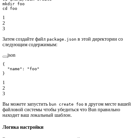
mkdir
 foo
cd
 foo
1
2
3
Затем создайте файл
в этой директории со
package.json
следующим содержимым:
json
{
  "name"
: 
"foo"
}
1
2
3
Вы можете запустить
в другом месте вашей
bun create foo
файловой системы чтобы убедиться что Bun правильно
находит ваш локальный шаблон.
Логика настройки