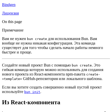
Bindgen
Лицензия
On this page
Примечание
Вам не нужен
для использования Bun. Вам
bun create
вообще не нужна никакая конфигурация. Эта команда
существует для того чтобы сделать начало работы немного
быстрее и проще.
Создайте новый проект Bun с помощью
. Это
bun create
гибкая команда которую можно использовать для создания
нового проекта из React-компонента npm-пакета
create-
GitHub-репозитория или локального шаблона.
<template>
Если вы хотите создать совершенно новый пустой проект
используйте
.
bun init
Из React-компонента