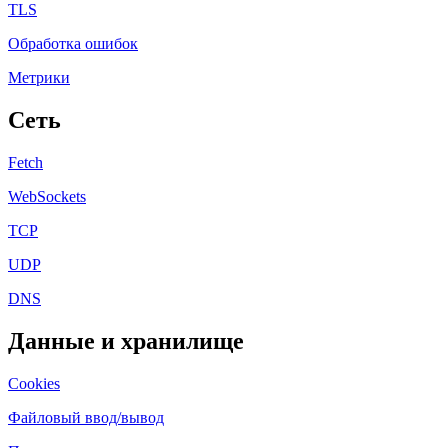
TLS
Обработка ошибок
Метрики
Сеть
Fetch
WebSockets
TCP
UDP
DNS
Данные и хранилище
Cookies
Файловый ввод/вывод