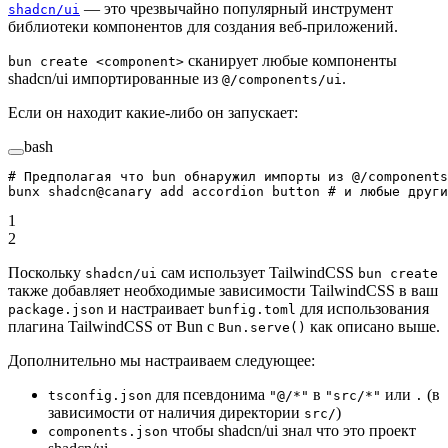
— это чрезвычайно популярный инструмент
shadcn/ui
библиотеки компонентов для создания веб-приложений.
сканирует любые компоненты
bun create <component>
shadcn/ui импортированные из
.
@/components/ui
Если он находит какие-либо он запускает:
bash
# Предполагая что bun обнаружил импорты из @/components
bunx
 shadcn@canary
 add
 accordion
 button
 # и любые други
1
2
Поскольку
сам использует TailwindCSS
shadcn/ui
bun create
также добавляет необходимые зависимости TailwindCSS в ваш
и настраивает
для использования
package.json
bunfig.toml
плагина TailwindCSS от Bun с
как описано выше.
Bun.serve()
Дополнительно мы настраиваем следующее:
для псевдонима
в
или
(в
tsconfig.json
"@/*"
"src/*"
.
зависимости от наличия директории
)
src/
чтобы shadcn/ui знал что это проект
components.json