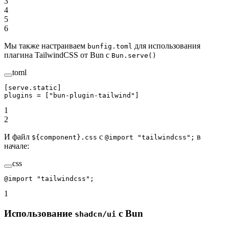
3
4
5
6
Мы также настраиваем
для использования
bunfig.toml
плагина TailwindCSS от Bun с
Bun.serve()
toml
[
serve
.
static
]
plugins = [
"bun-plugin-tailwind"
]
1
2
И файл
с
в
${component}.css
@import "tailwindcss";
начале:
css
@import
 "tailwindcss"
;
1
Использование
с Bun
shadcn/ui