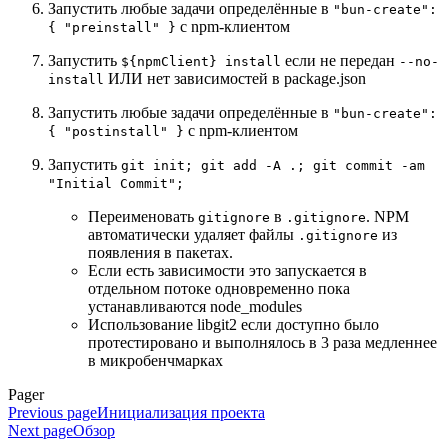
Запустить любые задачи определённые в
"bun-create":
с npm-клиентом
{ "preinstall" }
Запустить
если не передан
${npmClient} install
--no-
ИЛИ нет зависимостей в package.json
install
Запустить любые задачи определённые в
"bun-create":
с npm-клиентом
{ "postinstall" }
Запустить
git init; git add -A .; git commit -am
"Initial Commit";
Переименовать
в
. NPM
gitignore
.gitignore
автоматически удаляет файлы
из
.gitignore
появления в пакетах.
Если есть зависимости это запускается в
отдельном потоке одновременно пока
устанавливаются node_modules
Использование libgit2 если доступно было
протестировано и выполнялось в 3 раза медленнее
в микробенчмарках
Pager
Previous page
Инициализация проекта
Next page
Обзор