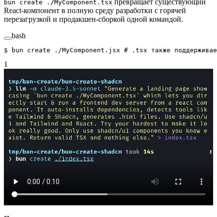
превращает существующий
bun create ./MyComponent.tsx
React-компонент в полную среду разработки с горячей
перезагрузкой и продакшен-сборкой одной командой.
bash
$ 
bun
 create
 ./MyComponent.jsx
 # .tsx также поддерживае
1