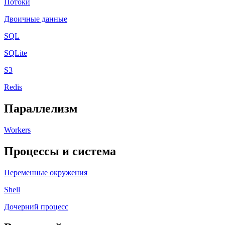
Потоки
Двоичные данные
SQL
SQLite
S3
Redis
Параллелизм
Workers
Процессы и система
Переменные окружения
Shell
Дочерний процесс