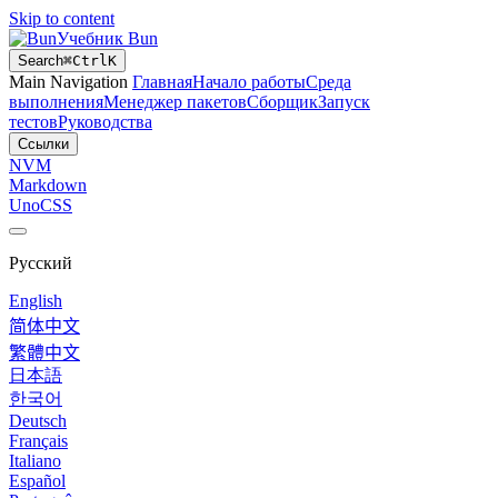
Skip to content
Учебник Bun
Search
⌘
Ctrl
K
Main Navigation
Главная
Начало работы
Среда
выполнения
Менеджер пакетов
Сборщик
Запуск
тестов
Руководства
Ссылки
NVM
Markdown
UnoCSS
Русский
English
简体中文
繁體中文
日本語
한국어
Deutsch
Français
Italiano
Español