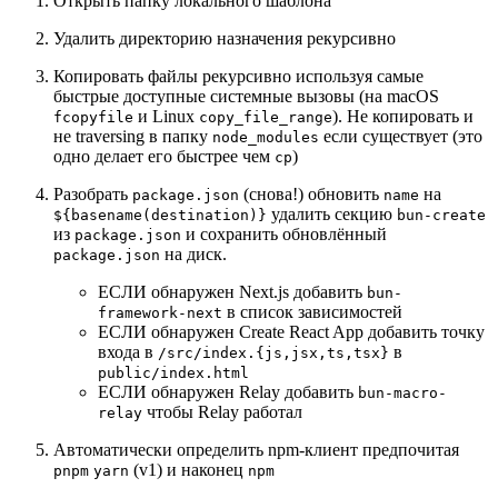
Открыть папку локального шаблона
Удалить директорию назначения рекурсивно
Копировать файлы рекурсивно используя самые
быстрые доступные системные вызовы (на macOS
и Linux
). Не копировать и
fcopyfile
copy_file_range
не traversing в папку
если существует (это
node_modules
одно делает его быстрее чем
)
cp
Разобрать
(снова!) обновить
на
package.json
name
удалить секцию
${basename(destination)}
bun-create
из
и сохранить обновлённый
package.json
на диск.
package.json
ЕСЛИ обнаружен Next.js добавить
bun-
в список зависимостей
framework-next
ЕСЛИ обнаружен Create React App добавить точку
входа в
в
/src/index.{js,jsx,ts,tsx}
public/index.html
ЕСЛИ обнаружен Relay добавить
bun-macro-
чтобы Relay работал
relay
Автоматически определить npm-клиент предпочитая
(v1) и наконец
pnpm
yarn
npm