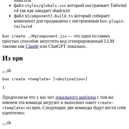
shadcn/ui
файл
который настраивает Tailwind
styles/globals.css
v4 так как ожидает shadcn/ui
файл
который собирает
${component}.build.ts
компонент для продакшена с настроенным
bun-plugin-
tailwind
— это один из самых
bun create ./MyComponent.jsx
простых способов запустить код сгенерированный LLM
такими как
Claude
или ChatGPT локально.
Из
npm
sh
bun
 create
 <
templat
e
>
 [<destination>]
1
Предполагая что у вас нет
локального шаблона
с тем же
именем эта команда загрузит и выполнит пакет
create-
из npm. Следующие две команды будут вести себя
<template>
идентично:
sh