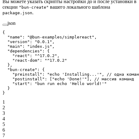
Вы можете указать скрипты настройки до и после установки в
секции
вашего локального шаблона
"bun-create"
.
package.json
json
{
  "name"
: 
"@bun-examples/simplereact"
,
  "version"
: 
"0.0.1"
,
  "main"
: 
"index.js"
,
  "dependencies"
: {
    "react"
: 
"^17.0.2"
,
    "react-dom"
: 
"^17.0.2"
  },
  "bun-create"
: {
    "preinstall"
: 
"echo 'Installing...'"
, 
// одна коман
    "postinstall"
: [
"echo 'Done!'"
], 
// массив команд
    "start"
: 
"bun run echo 'Hello world!'"
  }
}
1
2
3
4
5
6
7