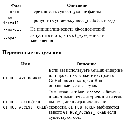
Флаг
Описание
Перезаписать существующие файлы
--force
--no-
Пропустить установку
и задач
node_modules
install
Не инициализировать git-репозиторий
--no-git
Запустить и открыть в браузере после
--open
завершения
Переменные окружения
Имя
Описание
Если вы используете GitHub enterprise
или прокси вы можете настроить
GITHUB_API_DOMAIN
GitHub-домен который Bun
опрашивает для загрузок
Это позволяет
работать с
bun create
приватными репозиториями или если
(или
вы получили ограничение по
GITHUB_TOKEN
)
скорости.
выбирается
GITHUB_ACCESS_TOKEN
GITHUB_TOKEN
вместо
если
GITHUB_ACCESS_TOKEN
существуют оба.