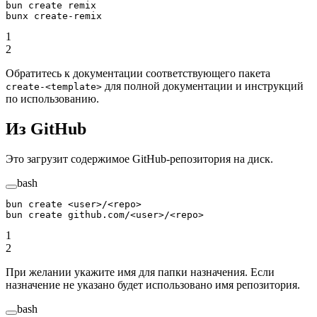
bun
 create
 remix
bunx
 create-remix
1
2
Обратитесь к документации соответствующего пакета
для полной документации и инструкций
create-<template>
по использованию.
Из GitHub
Это загрузит содержимое GitHub-репозитория на диск.
bash
bun
 create
 <
use
r
>
/
<
rep
o
>
bun
 create
 github.com/
<
use
r
>
/
<
rep
o
>
1
2
При желании укажите имя для папки назначения. Если
назначение не указано будет использовано имя репозитория.
bash