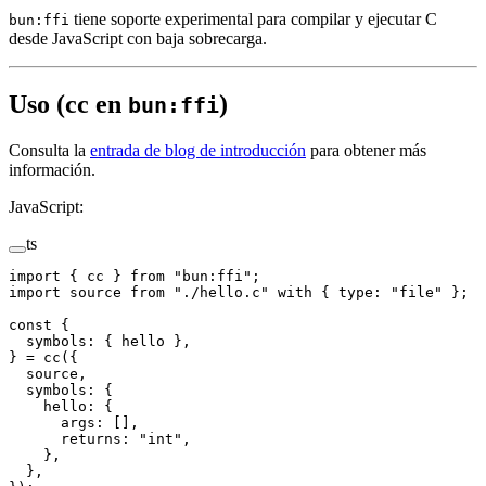
tiene soporte experimental para compilar y ejecutar C
bun:ffi
desde JavaScript con baja sobrecarga.
Uso (cc en
)
bun:ffi
Consulta la
entrada de blog de introducción
para obtener más
información.
JavaScript:
ts
import
 { cc } 
from
 "bun:ffi"
;
import
 source 
from
 "./hello.c"
 with
 { type: 
"file"
 };
const
 {
  symbols
: { 
hello
 },
} 
=
 cc
({
  source,
  symbols: {
    hello: {
      args: [],
      returns: 
"int"
,
    },
  },