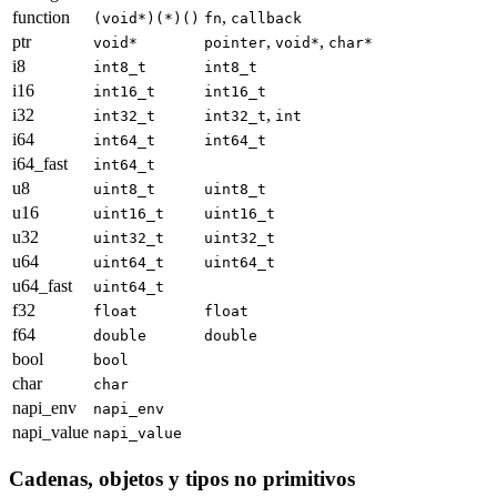
function
,
(void*)(*)()
fn
callback
ptr
,
,
void*
pointer
void*
char*
i8
int8_t
int8_t
i16
int16_t
int16_t
i32
,
int32_t
int32_t
int
i64
int64_t
int64_t
i64_fast
int64_t
u8
uint8_t
uint8_t
u16
uint16_t
uint16_t
u32
uint32_t
uint32_t
u64
uint64_t
uint64_t
u64_fast
uint64_t
f32
float
float
f64
double
double
bool
bool
char
char
napi_env
napi_env
napi_value
napi_value
Cadenas, objetos y tipos no primitivos