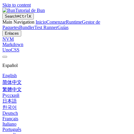
Skip to content
Tutorial de Bun
Search
⌘
Ctrl
K
Main Navigation
Inicio
Comenzar
Runtime
Gestor de
Paquetes
Bundler
Test Runner
Guías
Enlaces
NVM
Markdown
UnoCSS
Español
English
简体中文
繁體中文
Русский
日本語
한국어
Deutsch
Français
Italiano
Português