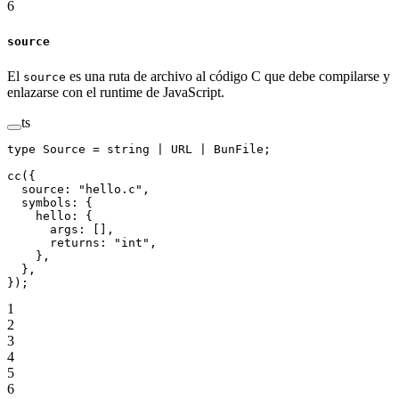
6
source
El
es una ruta de archivo al código C que debe compilarse y
source
enlazarse con el runtime de JavaScript.
ts
type
 Source
 =
 string
 |
 URL
 |
 BunFile
;
cc
({
  source: 
"hello.c"
,
  symbols: {
    hello: {
      args: [],
      returns: 
"int"
,
    },
  },
});
1
2
3
4
5
6