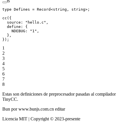
ts
type
 Defines
 =
 Record
<
string
, 
string
>;
cc
({
  source: 
"hello.c"
,
  define: {
    NDEBUG: 
"1"
,
  },
});
1
2
3
4
5
6
7
8
Estas son definiciones de preprocesador pasadas al compilador
TinyCC.
Bun por www.bunjs.com.cn editar
Licencia MIT | Copyright © 2023-presente