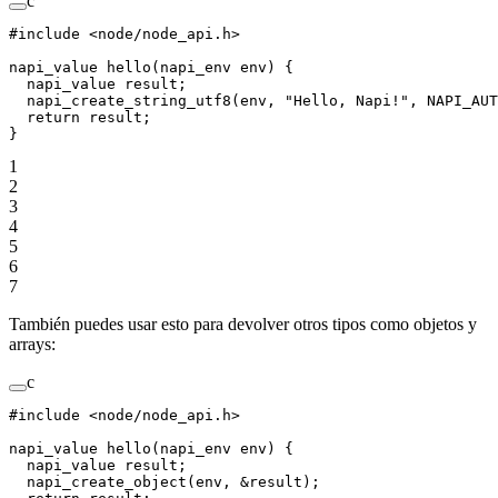
c
#include
 <node/node_api.h>
napi_value 
hello
(napi_env 
env
) {
  napi_value result;
  napi_create_string_utf8
(env, 
"Hello, Napi!"
, NAPI_AUT
  return
 result;
}
1
2
3
4
5
6
7
También puedes usar esto para devolver otros tipos como objetos y
arrays:
c
#include
 <node/node_api.h>
napi_value 
hello
(napi_env 
env
) {
  napi_value result;
  napi_create_object
(env, 
&
result);