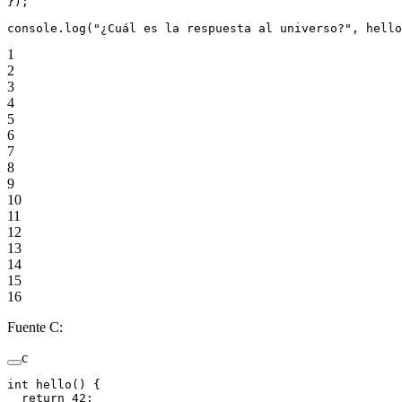
});
console.
log
(
"¿Cuál es la respuesta al universo?"
, 
hello
1
2
3
4
5
6
7
8
9
10
11
12
13
14
15
16
Fuente C:
c
int
 hello
() {
  return
 42
;