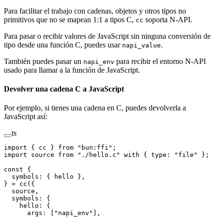
Para facilitar el trabajo con cadenas, objetos y otros tipos no
primitivos que no se mapean 1:1 a tipos C,
soporta N-API.
cc
Para pasar o recibir valores de JavaScript sin ninguna conversión de
tipo desde una función C, puedes usar
.
napi_value
También puedes pasar un
para recibir el entorno N-API
napi_env
usado para llamar a la función de JavaScript.
Devolver una cadena C a JavaScript
Por ejemplo, si tienes una cadena en C, puedes devolverla a
JavaScript así:
ts
import
 { cc } 
from
 "bun:ffi"
;
import
 source 
from
 "./hello.c"
 with
 { type: 
"file"
 };
const
 {
  symbols
: { 
hello
 },
} 
=
 cc
({
  source,
  symbols: {
    hello: {
      args: [
"napi_env"
],