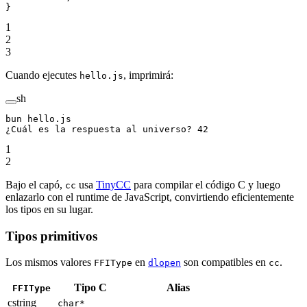
}
1
2
3
Cuando ejecutes
, imprimirá:
hello.js
sh
bun
 hello.js
¿Cuál
 es
 la
 respuesta
 al
 universo?
 42
1
2
Bajo el capó,
usa
TinyCC
para compilar el código C y luego
cc
enlazarlo con el runtime de JavaScript, convirtiendo eficientemente
los tipos en su lugar.
Tipos primitivos
Los mismos valores
en
son compatibles en
.
FFIType
dlopen
cc
Tipo C
Alias
FFIType
cstring
char*