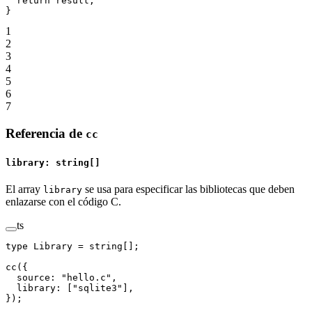
  return
 result;
}
1
2
3
4
5
6
7
Referencia de
cc
library: string[]
El array
se usa para especificar las bibliotecas que deben
library
enlazarse con el código C.
ts
type
 Library
 =
 string
[];
cc
({
  source: 
"hello.c"
,
  library: [
"sqlite3"
],
});