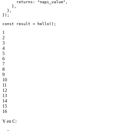
      returns: 
"napi_value"
,
    },
  },
});
const
 result
 =
 hello
();
1
2
3
4
5
6
7
8
9
10
11
12
13
14
15
16
Y en C: