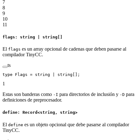
7
8
9
10
11
flags: string | string[]
El
es un array opcional de cadenas que deben pasarse al
flags
compilador TinyCC.
ts
type
 Flags
 =
 string
 |
 string
[];
1
Estas son banderas como
para directorios de inclusión y
para
-I
-D
definiciones de preprocesador.
define: Record<string, string>
El
es un objeto opcional que debe pasarse al compilador
define
TinyCC.