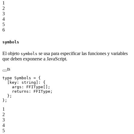
1
2
3
4
5
6
symbols
El objeto
se usa para especificar las funciones y variables
symbols
que deben exponerse a JavaScript.
ts
type
 Symbols
 =
 {
  [
key
:
 string
]
:
 {
    args
:
 FFIType
[];
    returns
:
 FFIType
;
  };
};
1
2
3
4
5