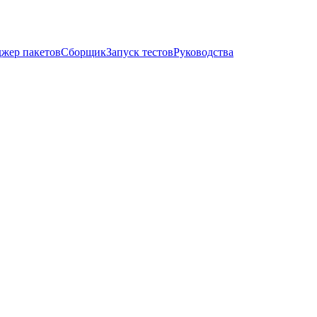
жер пакетов
Сборщик
Запуск тестов
Руководства