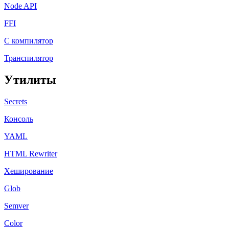
Node API
FFI
C компилятор
Транспилятор
Утилиты
Secrets
Консоль
YAML
HTML Rewriter
Хеширование
Glob
Semver
Color