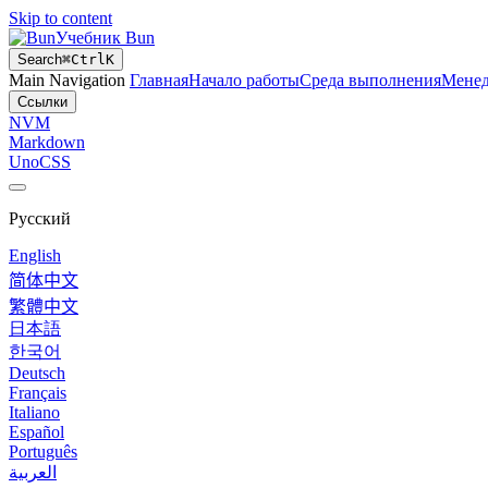
Skip to content
Учебник Bun
Search
⌘
Ctrl
K
Main Navigation
Главная
Начало работы
Среда выполнения
Менед
Ссылки
NVM
Markdown
UnoCSS
Русский
English
简体中文
繁體中文
日本語
한국어
Deutsch
Français
Italiano
Español
Português
العربية