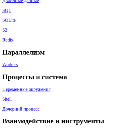
Двоичные данные
SQL
SQLite
S3
Redis
Параллелизм
Workers
Процессы и система
Переменные окружения
Shell
Дочерний процесс
Взаимодействие и инструменты