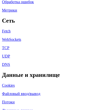
Обработка ошибок
Метрики
Сеть
Fetch
WebSockets
TCP
UDP
DNS
Данные и хранилище
Cookies
Файловый ввод/вывод
Потоки