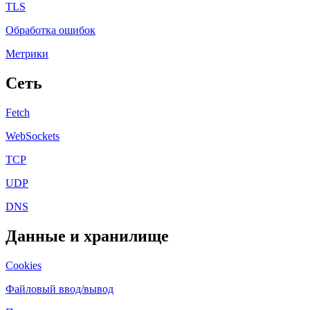
TLS
Обработка ошибок
Метрики
Сеть
Fetch
WebSockets
TCP
UDP
DNS
Данные и хранилище
Cookies
Файловый ввод/вывод