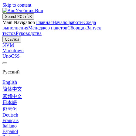
Skip to content
Учебник Bun
Search
⌘
Ctrl
K
Main Navigation
Главная
Начало работы
Среда
выполнения
Менеджер пакетов
Сборщик
Запуск
тестов
Руководства
Ссылки
NVM
Markdown
UnoCSS
Русский
English
简体中文
繁體中文
日本語
한국어
Deutsch
Français
Italiano
Español