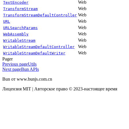
Web
TextEncoder
Web
TransformStream
Web
TransformStreamDefaultController
Web
URL
Web
URLSearchParams
Web
WebAssembly
Web
WritableStream
Web
WritableStreamDefaultController
Web
WritableStreamDefaultWriter
Pager
Previous page
Utils
Next page
Bun APIs
Bun от www.bunjs.com.cn
Лицензия MIT | Авторское право © 2023-настоящее время