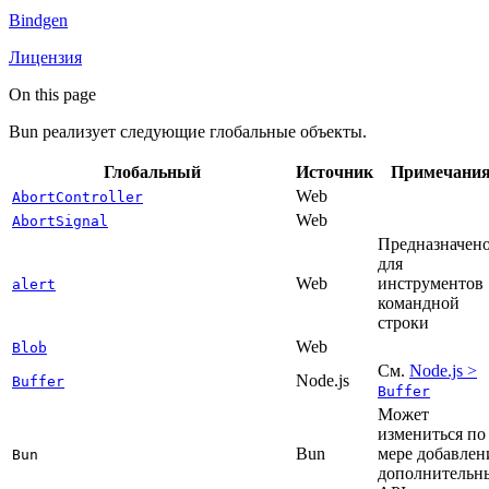
Bindgen
Лицензия
On this page
Bun реализует следующие глобальные объекты.
Глобальный
Источник
Примечани
Web
AbortController
Web
AbortSignal
Предназначен
для
Web
инструментов
alert
командной
строки
Web
Blob
См.
Node.js >
Node.js
Buffer
Buffer
Может
измениться по
Bun
мере добавлен
Bun
дополнительн