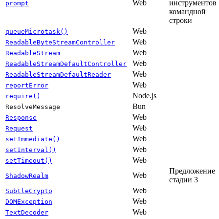
Web
инструментов
prompt
командной
строки
Web
queueMicrotask()
Web
ReadableByteStreamController
Web
ReadableStream
Web
ReadableStreamDefaultController
Web
ReadableStreamDefaultReader
Web
reportError
Node.js
require()
Bun
ResolveMessage
Web
Response
Web
Request
Web
setImmediate()
Web
setInterval()
Web
setTimeout()
Предложение
Web
ShadowRealm
стадии 3
Web
SubtleCrypto
Web
DOMException
Web
TextDecoder