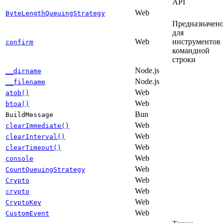
API
Web
ByteLengthQueuingStrategy
Предназначен
для
Web
инструментов
confirm
командной
строки
Node.js
__dirname
Node.js
__filename
Web
atob()
Web
btoa()
Bun
BuildMessage
Web
clearImmediate()
Web
clearInterval()
Web
clearTimeout()
Web
console
Web
CountQueuingStrategy
Web
Crypto
Web
crypto
Web
CryptoKey
Web
CustomEvent