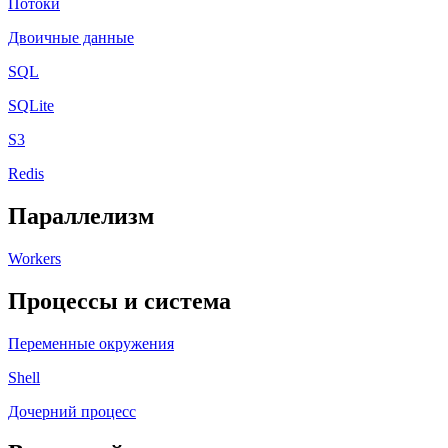
Потоки
Двоичные данные
SQL
SQLite
S3
Redis
Параллелизм
Workers
Процессы и система
Переменные окружения
Shell
Дочерний процесс