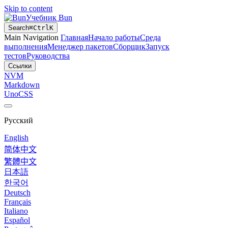
Skip to content
Учебник Bun
Search
⌘
Ctrl
K
Main Navigation
Главная
Начало работы
Среда
выполнения
Менеджер пакетов
Сборщик
Запуск
тестов
Руководства
Ссылки
NVM
Markdown
UnoCSS
Русский
English
简体中文
繁體中文
日本語
한국어
Deutsch
Français
Italiano
Español