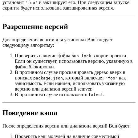
установит
и закэширует его. При следующем запуске
"foo"
скрипта будет использована закэшированная версия.
Разрешение версий
Для определения версии для установки Bun следует
следующему алгоритму:
Проверить наличие файла
в корне проекта.
bun.lock
Если он существует, использовать версию, указанную в
файле блокировки.
В противном случае просканировать дерево вверх в
поисках
, который включает
как
package.json
"foo"
зависимость. Если найден, использовать указанную
версию или диапазон версий semver.
В противном случае использовать
.
latest
Поведение кэша
После определения версии или диапазона версий Bun будет:
Проверять кэш модулей на наличие совместимой