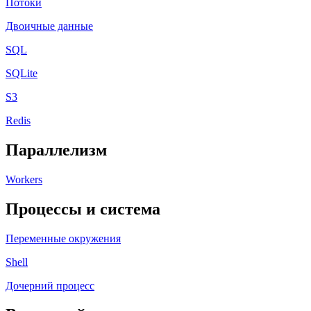
Потоки
Двоичные данные
SQL
SQLite
S3
Redis
Параллелизм
Workers
Процессы и система
Переменные окружения
Shell
Дочерний процесс