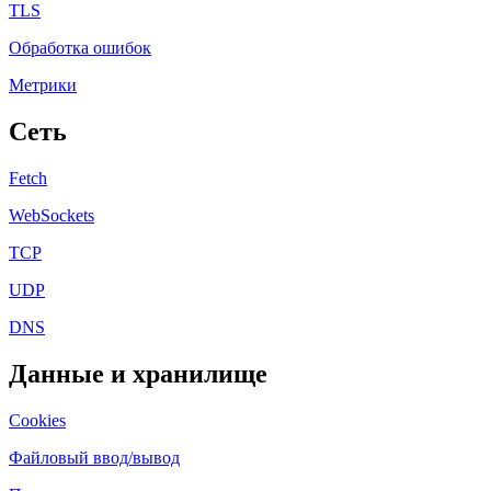
TLS
Обработка ошибок
Метрики
Сеть
Fetch
WebSockets
TCP
UDP
DNS
Данные и хранилище
Cookies
Файловый ввод/вывод