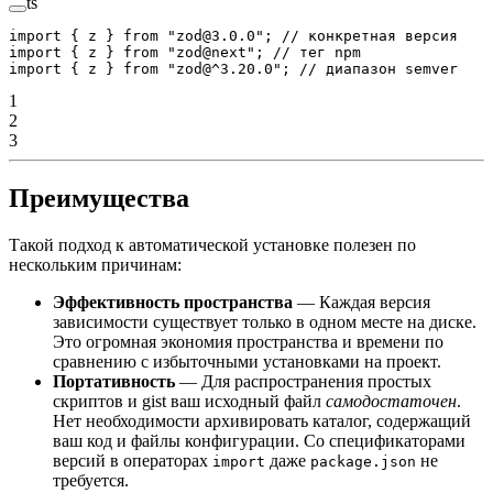
ts
import
 { z } 
from
 "zod@3.0.0"
; 
// конкретная версия
import
 { z } 
from
 "zod@next"
; 
// тег npm
import
 { z } 
from
 "zod@^3.20.0"
; 
// диапазон semver
1
2
3
Преимущества
Такой подход к автоматической установке полезен по
нескольким причинам:
Эффективность пространства
— Каждая версия
зависимости существует только в одном месте на диске.
Это огромная экономия пространства и времени по
сравнению с избыточными установками на проект.
Портативность
— Для распространения простых
скриптов и gist ваш исходный файл
самодостаточен
.
Нет необходимости архивировать каталог, содержащий
ваш код и файлы конфигурации. Со спецификаторами
версий в операторах
даже
не
import
package.json
требуется.