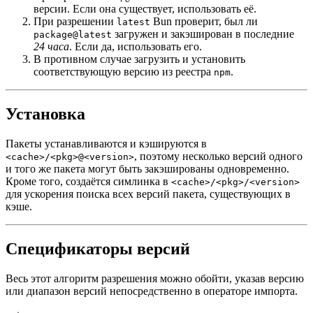
версии. Если она существует, использовать её.
При разрешении
Bun проверит, был ли
latest
загружен и закэширован в последние
package@latest
24 часа
. Если да, использовать его.
В противном случае загрузить и установить
соответствующую версию из реестра
.
npm
Установка
Пакеты устанавливаются и кэшируются в
, поэтому несколько версий одного
<cache>/<pkg>@<version>
и того же пакета могут быть закэшированы одновременно.
Кроме того, создаётся симлинка в
<cache>/<pkg>/<version>
для ускорения поиска всех версий пакета, существующих в
кэше.
Спецификаторы версий
Весь этот алгоритм разрешения можно обойти, указав версию
или диапазон версий непосредственно в операторе импорта.