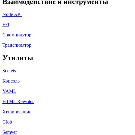
Взаимодействие и инструменты
Node API
FFI
C компилятор
Транспилятор
Утилиты
Secrets
Консоль
YAML
HTML Rewriter
Хеширование
Glob
Semver