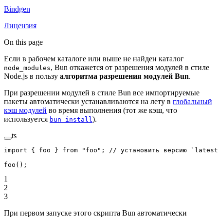
Bindgen
Лицензия
On this page
Если в рабочем каталоге или выше не найден каталог
, Bun откажется от разрешения модулей в стиле
node_modules
Node.js в пользу
алгоритма разрешения модулей Bun
.
При разрешении модулей в стиле Bun все импортируемые
пакеты автоматически устанавливаются на лету в
глобальный
кэш модулей
во время выполнения (тот же кэш, что
используется
).
bun install
ts
import
 { foo } 
from
 "foo"
; 
// установить версию `latest
foo
();
1
2
3
При первом запуске этого скрипта Bun автоматически