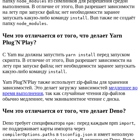
папку
из симлинков для разрешения средой
node_modules
выполнения. В отличие от этого, Bun разрешает зависимости
на лету при запуске файла; нет необходимости заранее
запускать какую-либо команду
. Bun также не создаёт
install
папку
.
node_modules
Чем это отличается от того, что делает Yarn
Plug'N'Play?
С Yarn вы должны запустить
перед запуском
yarn install
скрипта. В отличие от этого, Bun разрешает зависимости на
лету при запуске файла; нет необходимости заранее запускать
какую-либо команду
.
install
Yarn Plug'N'Play также использует zip-файлы для хранения
зависимостей. Это делает загрузку зависимостей
медленнее во
время выполнения
, так как случайные чтения zip-файлов
обычно медленнее, чем эквивалентное чтение с диска.
Чем это отличается от того, что делает Deno?
Deno требует спецификатора
перед каждым npm
,
npm:
import
не поддерживает карты импорта через
в
и имеет неполную
compilerOptions.paths
tsconfig.json
поддержку настроек
. В отличие от Deno, Bun в