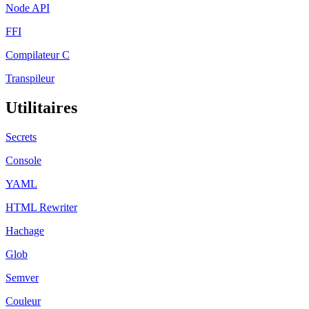
Node API
FFI
Compilateur C
Transpileur
Utilitaires
Secrets
Console
YAML
HTML Rewriter
Hachage
Glob
Semver
Couleur