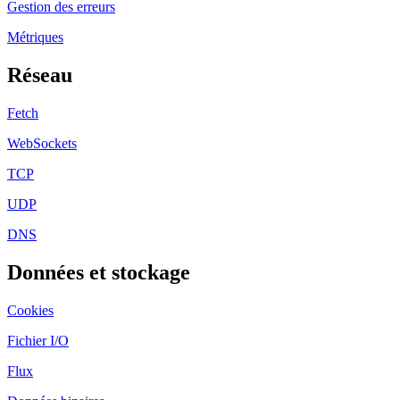
Gestion des erreurs
Métriques
Réseau
Fetch
WebSockets
TCP
UDP
DNS
Données et stockage
Cookies
Fichier I/O
Flux