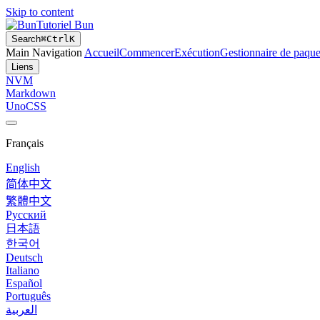
Skip to content
Tutoriel Bun
Search
⌘
Ctrl
K
Main Navigation
Accueil
Commencer
Exécution
Gestionnaire de paque
Liens
NVM
Markdown
UnoCSS
Français
English
简体中文
繁體中文
Русский
日本語
한국어
Deutsch
Italiano
Español
Português
العربية