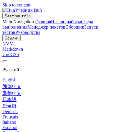
Skip to content
Учебник Bun
Search
⌘
Ctrl
K
Main Navigation
Главная
Начало работы
Среда
выполнения
Менеджер пакетов
Сборщик
Запуск
тестов
Руководства
Ссылки
NVM
Markdown
UnoCSS
Русский
English
简体中文
繁體中文
日本語
한국어
Deutsch
Français
Italiano
Español