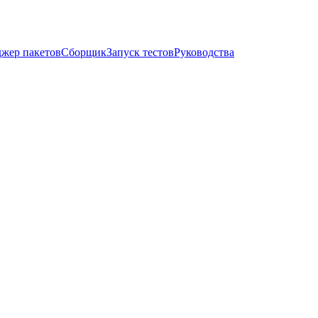
жер пакетов
Сборщик
Запуск тестов
Руководства