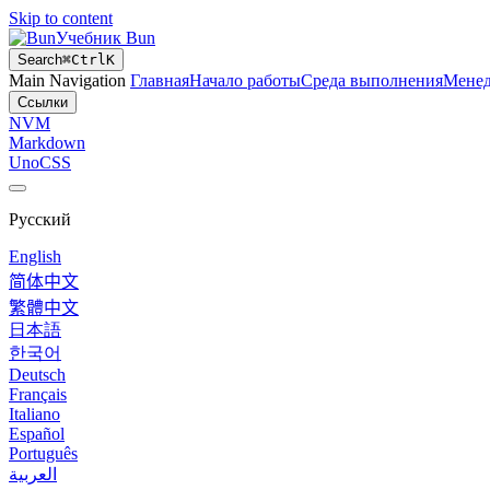
Skip to content
Учебник Bun
Search
⌘
Ctrl
K
Main Navigation
Главная
Начало работы
Среда выполнения
Менед
Ссылки
NVM
Markdown
UnoCSS
Русский
English
简体中文
繁體中文
日本語
한국어
Deutsch
Français
Italiano
Español
Português
العربية