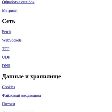
Обработка ошибок
Метрики
Сеть
Fetch
WebSockets
TCP
UDP
DNS
Данные и хранилище
Cookies
Файловый ввод/вывод
Потоки