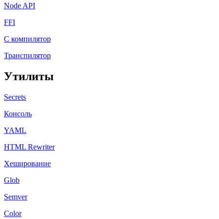
Node API
FFI
C компилятор
Транспилятор
Утилиты
Secrets
Консоль
YAML
HTML Rewriter
Хеширование
Glob
Semver
Color