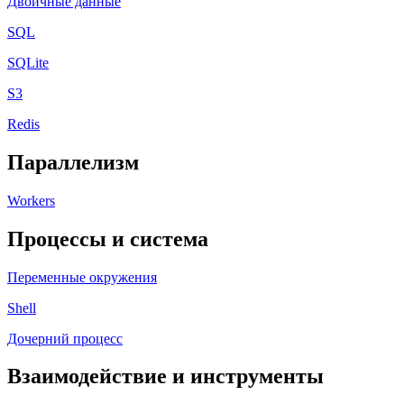
Двоичные данные
SQL
SQLite
S3
Redis
Параллелизм
Workers
Процессы и система
Переменные окружения
Shell
Дочерний процесс
Взаимодействие и инструменты