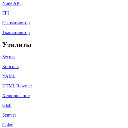
Node API
FFI
C компилятор
Транспилятор
Утилиты
Secrets
Консоль
YAML
HTML Rewriter
Хеширование
Glob
Semver
Color