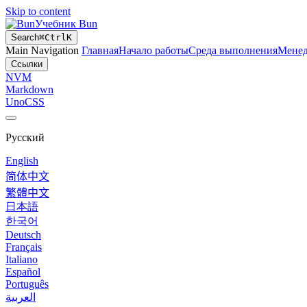
Skip to content
Учебник Bun
Search
⌘
Ctrl
K
Main Navigation
Главная
Начало работы
Среда выполнения
Менед
Ссылки
NVM
Markdown
UnoCSS
Русский
English
简体中文
繁體中文
日本語
한국어
Deutsch
Français
Italiano
Español
Português
العربية