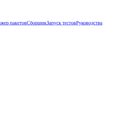
жер пакетов
Сборщик
Запуск тестов
Руководства