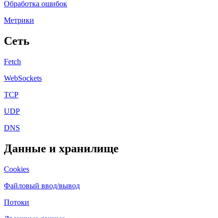
Обработка ошибок
Метрики
Сеть
Fetch
WebSockets
TCP
UDP
DNS
Данные и хранилище
Cookies
Файловый ввод/вывод
Потоки