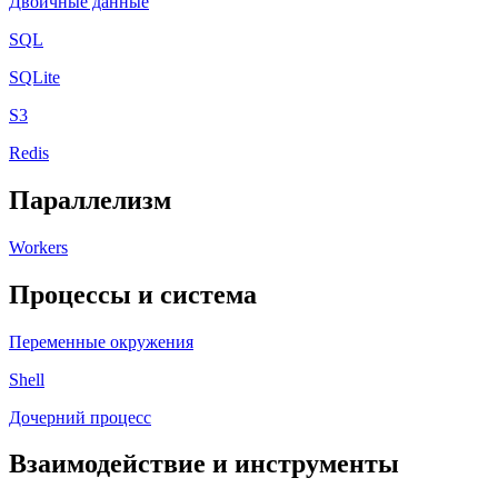
Двоичные данные
SQL
SQLite
S3
Redis
Параллелизм
Workers
Процессы и система
Переменные окружения
Shell
Дочерний процесс
Взаимодействие и инструменты