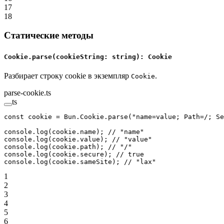
17
18
Статические методы
Cookie.parse(cookieString: string): Cookie
Разбирает строку cookie в экземпляр
.
Cookie
parse-cookie.ts
ts
const
 cookie
 =
 Bun.Cookie.
parse
(
"name=value; Path=/; Se
console.
log
(cookie.name); 
// "name"
console.
log
(cookie.value); 
// "value"
console.
log
(cookie.path); 
// "/"
console.
log
(cookie.secure); 
// true
console.
log
(cookie.sameSite); 
// "lax"
1
2
3
4
5
6