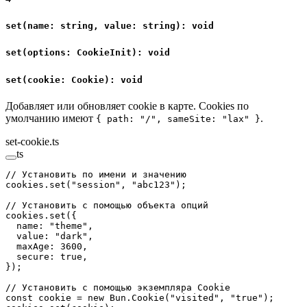
set(name: string, value: string): void
set(options: CookieInit): void
set(cookie: Cookie): void
Добавляет или обновляет cookie в карте. Cookies по
умолчанию имеют
.
{ path: "/", sameSite: "lax" }
set-cookie.ts
ts
// Установить по имени и значению
cookies.
set
(
"session"
, 
"abc123"
);
// Установить с помощью объекта опций
cookies.
set
({
  name: 
"theme"
,
  value: 
"dark"
,
  maxAge: 
3600
,
  secure: 
true
,
});
// Установить с помощью экземпляра Cookie
const
 cookie
 =
 new
 Bun.
Cookie
(
"visited"
, 
"true"
);