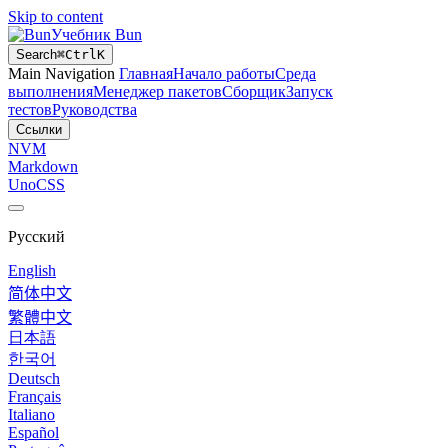
Skip to content
Учебник Bun
Search
⌘
Ctrl
K
Main Navigation
Главная
Начало работы
Среда
выполнения
Менеджер пакетов
Сборщик
Запуск
тестов
Руководства
Ссылки
NVM
Markdown
UnoCSS
Русский
English
简体中文
繁體中文
日本語
한국어
Deutsch
Français
Italiano
Español