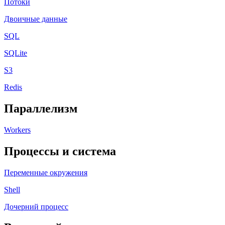
Потоки
Двоичные данные
SQL
SQLite
S3
Redis
Параллелизм
Workers
Процессы и система
Переменные окружения
Shell
Дочерний процесс