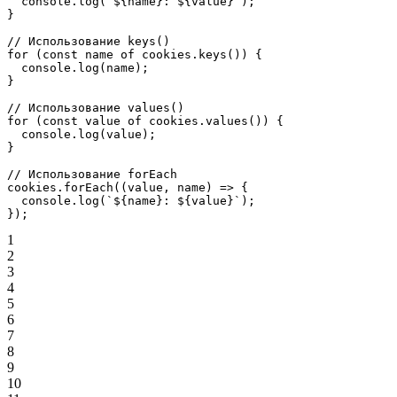
  console.
log
(
`${
name
}: ${
value
}`
);
}
// Использование keys()
for
 (
const
 name
 of
 cookies.
keys
()) {
  console.
log
(name);
}
// Использование values()
for
 (
const
 value
 of
 cookies.
values
()) {
  console.
log
(value);
}
// Использование forEach
cookies.
forEach
((
value
, 
name
) 
=>
 {
  console.
log
(
`${
name
}: ${
value
}`
);
});
1
2
3
4
5
6
7
8
9
10