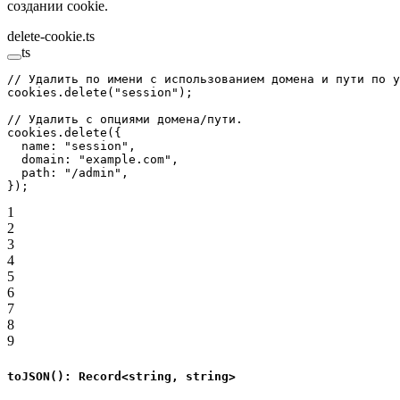
создании cookie.
delete-cookie.ts
ts
// Удалить по имени с использованием домена и пути по у
cookies.
delete
(
"session"
);
// Удалить с опциями домена/пути.
cookies.
delete
({
  name: 
"session"
,
  domain: 
"example.com"
,
  path: 
"/admin"
,
});
1
2
3
4
5
6
7
8
9
toJSON(): Record<string, string>