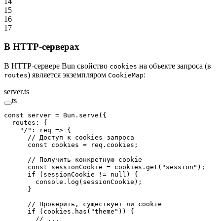
14
15
16
17
В HTTP-серверах
В HTTP-сервере Bun свойство
на объекте запроса (в
cookies
) является экземпляром
:
routes
CookieMap
server.ts
ts
const
 server
 =
 Bun.
serve
({
  routes: {
    "/"
: 
req
 =>
 {
      // Доступ к cookies запроса
      const
 cookies
 =
 req.cookies;
      // Получить конкретную cookie
      const
 sessionCookie
 =
 cookies.
get
(
"session"
);
      if
 (sessionCookie 
!=
 null
) {
        console.
log
(sessionCookie);
      }
      // Проверить, существует ли cookie
      if
 (cookies.
has
(
"theme"
)) {
        // ...