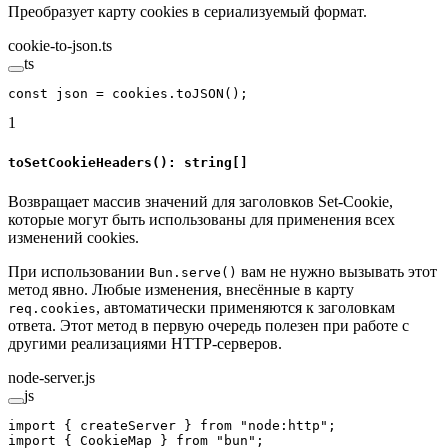
Преобразует карту cookies в сериализуемый формат.
cookie-to-json.ts
ts
const
 json
 =
 cookies.
toJSON
();
1
toSetCookieHeaders(): string[]
Возвращает массив значений для заголовков Set-Cookie,
которые могут быть использованы для применения всех
изменений cookies.
При использовании
вам не нужно вызывать этот
Bun.serve()
метод явно. Любые изменения, внесённые в карту
, автоматически применяются к заголовкам
req.cookies
ответа. Этот метод в первую очередь полезен при работе с
другими реализациями HTTP-серверов.
node-server.js
js
import
 { createServer } 
from
 "node:http"
;
import
 { CookieMap } 
from
 "bun"
;