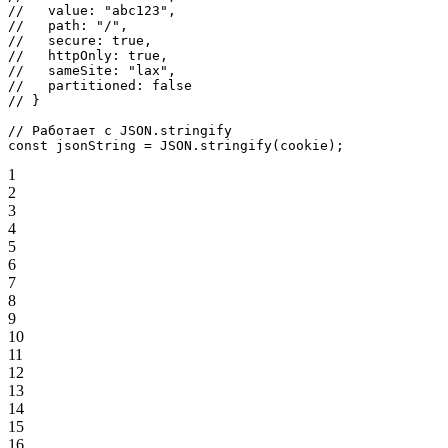
//   value: "abc123",
//   path: "/",
//   secure: true,
//   httpOnly: true,
//   sameSite: "lax",
//   partitioned: false
// }
// Работает с JSON.stringify
const
 jsonString
 =
 JSON
.
stringify
(cookie);
1
2
3
4
5
6
7
8
9
10
11
12
13
14
15
16