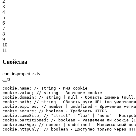
2
3
4
5
6
7
8
9
10
11
Свойства
cookie-properties.ts
ts
cookie.name; 
// string - Имя cookie
cookie.value; 
// string - Значение cookie
cookie.domain; 
// string | null - Область домена (null,
cookie.path; 
// string - Область пути URL (по умолчанию
cookie.expires; 
// number | undefined - Временная метка
cookie.secure; 
// boolean - Требовать HTTPS
cookie.sameSite; 
// "strict" | "lax" | "none" - Настрой
cookie.partitioned; 
// boolean - Разделена ли cookie (C
cookie.maxAge; 
// number | undefined - Максимальный воз
cookie.httpOnly; 
// boolean - Доступно только через HTT