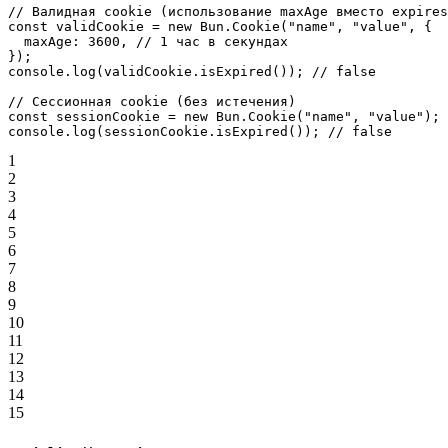
// Валидная cookie (использование maxAge вместо expires
const
 validCookie
 =
 new
 Bun.
Cookie
(
"name"
, 
"value"
, {
  maxAge: 
3600
, 
// 1 час в секундах
});
console.
log
(validCookie.
isExpired
()); 
// false
// Сессионная cookie (без истечения)
const
 sessionCookie
 =
 new
 Bun.
Cookie
(
"name"
, 
"value"
);
console.
log
(sessionCookie.
isExpired
()); 
// false
1
2
3
4
5
6
7
8
9
10
11
12
13
14
15