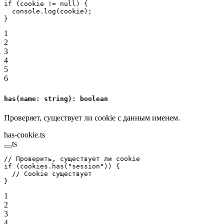
if
 (cookie 
!=
 null
) {
  console.
log
(cookie);
}
1
2
3
4
5
6
has(name: string): boolean
Проверяет, существует ли cookie с данным именем.
has-cookie.ts
ts
// Проверить, существует ли cookie
if
 (cookies.
has
(
"session"
)) {
  // Cookie существует
}
1
2
3
4