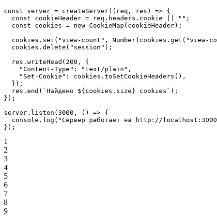
const
 server
 =
 createServer
((
req
, 
res
) 
=>
 {
  const
 cookieHeader
 =
 req.headers.cookie 
||
 ""
;
  const
 cookies
 =
 new
 CookieMap
(cookieHeader);
  cookies.
set
(
"view-count"
, 
Number
(cookies.
get
(
"view-co
  cookies.
delete
(
"session"
);
  res.
writeHead
(
200
, {
    "Content-Type"
: 
"text/plain"
,
    "Set-Cookie"
: cookies.
toSetCookieHeaders
(),
  });
  res.
end
(
`Найдено ${
cookies
.
size
} cookies`
);
});
server.
listen
(
3000
, () 
=>
 {
  console.
log
(
"Сервер работает на http://localhost:3000
});
1
2
3
4
5
6
7
8
9