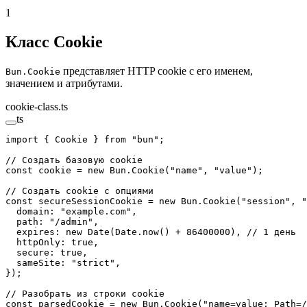
1
Класс Cookie
представляет HTTP cookie с его именем,
Bun.Cookie
значением и атрибутами.
cookie-class.ts
ts
import
 { Cookie } 
from
 "bun"
;
// Создать базовую cookie
const
 cookie
 =
 new
 Bun.
Cookie
(
"name"
, 
"value"
);
// Создать cookie с опциями
const
 secureSessionCookie
 =
 new
 Bun.
Cookie
(
"session"
, 
"
  domain: 
"example.com"
,
  path: 
"/admin"
,
  expires: 
new
 Date
(Date.
now
() 
+
 86400000
), 
// 1 день
  httpOnly: 
true
,
  secure: 
true
,
  sameSite: 
"strict"
,
});
// Разобрать из строки cookie
const
 parsedCookie
 =
 new
 Bun.
Cookie
(
"name=value; Path=/