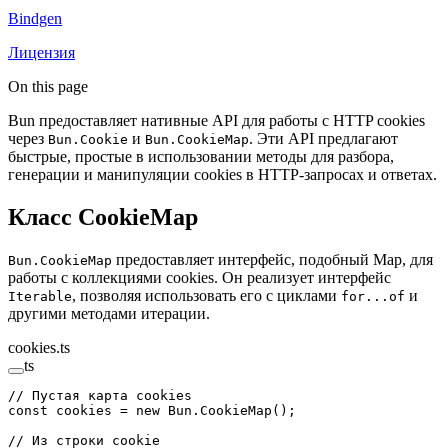
Bindgen
Лицензия
On this page
Bun предоставляет нативные API для работы с HTTP cookies
через
и
. Эти API предлагают
Bun.Cookie
Bun.CookieMap
быстрые, простые в использовании методы для разбора,
генерации и манипуляции cookies в HTTP-запросах и ответах.
Класс CookieMap
предоставляет интерфейс, подобный Map, для
Bun.CookieMap
работы с коллекциями cookies. Он реализует интерфейс
, позволяя использовать его с циклами
и
Iterable
for...of
другими методами итерации.
cookies.ts
ts
// Пустая карта cookies
const
 cookies
 =
 new
 Bun.
CookieMap
();
// Из строки cookie