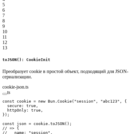
5
6
7
8
9
10
11
12
13
toJSON(): CookieInit
Преобразует cookie в простой объект, подходящий для JSON-
сериализации.
cookie-json.ts
ts
const
 cookie
 =
 new
 Bun.
Cookie
(
"session"
, 
"abc123"
, {
  secure: 
true
,
  httpOnly: 
true
,
});
const
 json
 =
 cookie.
toJSON
();
// => {
//   name: "session",