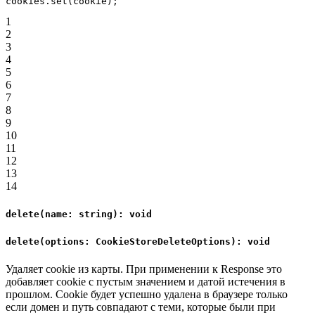
cookies.
set
(cookie);
1
2
3
4
5
6
7
8
9
10
11
12
13
14
delete(name: string): void
delete(options: CookieStoreDeleteOptions): void
Удаляет cookie из карты. При применении к Response это
добавляет cookie с пустым значением и датой истечения в
прошлом. Cookie будет успешно удалена в браузере только
если домен и путь совпадают с теми, которые были при