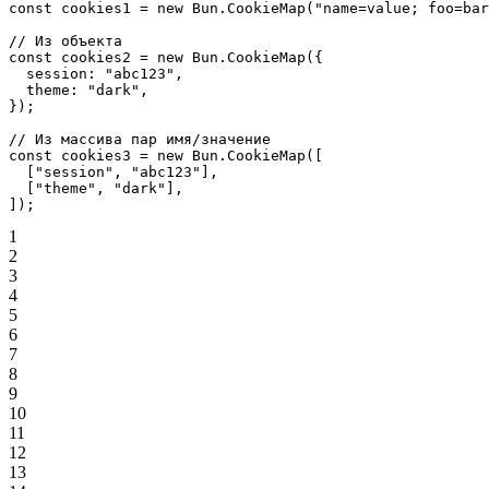
const
 cookies1
 =
 new
 Bun.
CookieMap
(
"name=value; foo=bar
// Из объекта
const
 cookies2
 =
 new
 Bun.
CookieMap
({
  session: 
"abc123"
,
  theme: 
"dark"
,
});
// Из массива пар имя/значение
const
 cookies3
 =
 new
 Bun.
CookieMap
([
  [
"session"
, 
"abc123"
],
  [
"theme"
, 
"dark"
],
]);
1
2
3
4
5
6
7
8
9
10
11
12
13