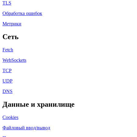
TLS
Обработка ошибок
Метрики
Сеть
Fetch
WebSockets
TCP
UDP
DNS
Данные и хранилище
Cookies
Файловый ввод/вывод