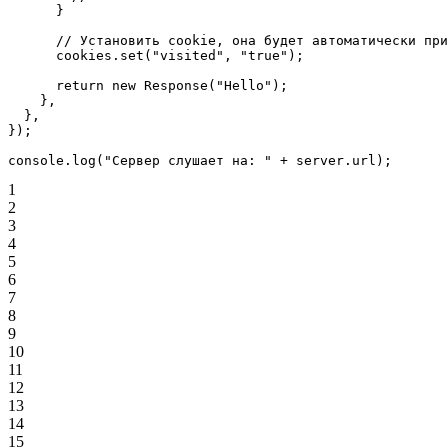
      }
      // Установить cookie, она будет автоматически при
      cookies.
set
(
"visited"
, 
"true"
);
      return
 new
 Response
(
"Hello"
);
    },
  },
});
console.
log
(
"Сервер слушает на: "
 +
 server.url);
1
2
3
4
5
6
7
8
9
10
11
12
13
14
15