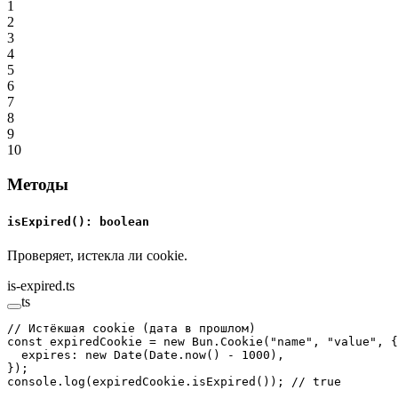
1
2
3
4
5
6
7
8
9
10
Методы
isExpired(): boolean
Проверяет, истекла ли cookie.
is-expired.ts
ts
// Истёкшая cookie (дата в прошлом)
const
 expiredCookie
 =
 new
 Bun.
Cookie
(
"name"
, 
"value"
, {
  expires: 
new
 Date
(Date.
now
() 
-
 1000
),
});
console.
log
(expiredCookie.
isExpired
()); 
// true