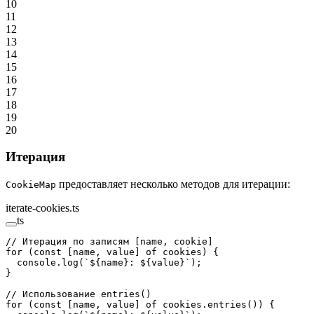
10
11
12
13
14
15
16
17
18
19
20
Итерация
предоставляет несколько методов для итерации:
CookieMap
iterate-cookies.ts
ts
// Итерация по записям [name, cookie]
for
 (
const
 [
name
, 
value
] 
of
 cookies) {
  console.
log
(
`${
name
}: ${
value
}`
);
}
// Использование entries()
for
 (
const
 [
name
, 
value
] 
of
 cookies.
entries
()) {