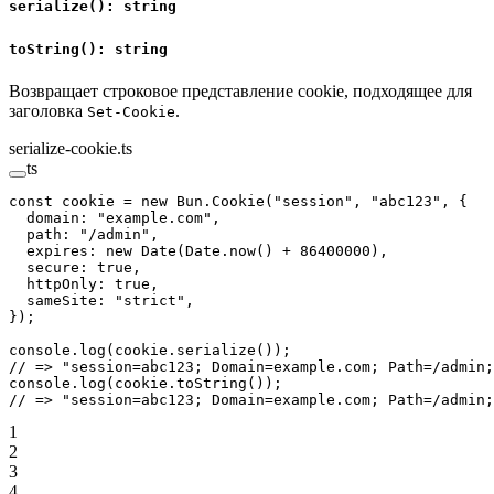
serialize(): string
toString(): string
Возвращает строковое представление cookie, подходящее для
заголовка
.
Set-Cookie
serialize-cookie.ts
ts
const
 cookie
 =
 new
 Bun.
Cookie
(
"session"
, 
"abc123"
, {
  domain: 
"example.com"
,
  path: 
"/admin"
,
  expires: 
new
 Date
(Date.
now
() 
+
 86400000
),
  secure: 
true
,
  httpOnly: 
true
,
  sameSite: 
"strict"
,
});
console.
log
(cookie.
serialize
());
// => "session=abc123; Domain=example.com; Path=/admin;
console.
log
(cookie.
toString
());
// => "session=abc123; Domain=example.com; Path=/admin;
1
2
3
4