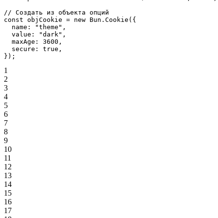
// Создать из объекта опций
const
 objCookie
 =
 new
 Bun.
Cookie
({
  name: 
"theme"
,
  value: 
"dark"
,
  maxAge: 
3600
,
  secure: 
true
,
});
1
2
3
4
5
6
7
8
9
10
11
12
13
14
15
16
17