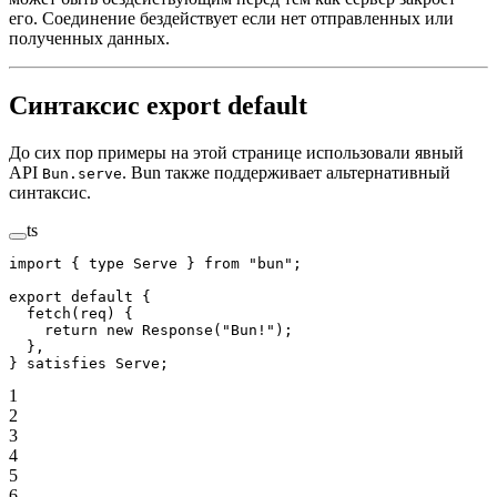
его. Соединение бездействует если нет отправленных или
полученных данных.
Синтаксис export default
До сих пор примеры на этой странице использовали явный
API
. Bun также поддерживает альтернативный
Bun.serve
синтаксис.
ts
import
 { 
type
 Serve } 
from
 "bun"
;
export
 default
 {
  fetch
(
req
) {
    return
 new
 Response
(
"Bun!"
);
  },
} 
satisfies
 Serve
;
1
2
3
4
5
6