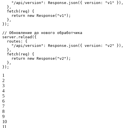
    "/api/version"
: Response.
json
({ version: 
"v1"
 }),
  },
  fetch
(
req
) {
    return
 new
 Response
(
"v1"
);
  },
});
// Обновление до нового обработчика
server.
reload
({
  routes: {
    "/api/version"
: Response.
json
({ version: 
"v2"
 }),
  },
  fetch
(
req
) {
    return
 new
 Response
(
"v2"
);
  },
});
1
2
3
4
5
6
7
8
9
10
11