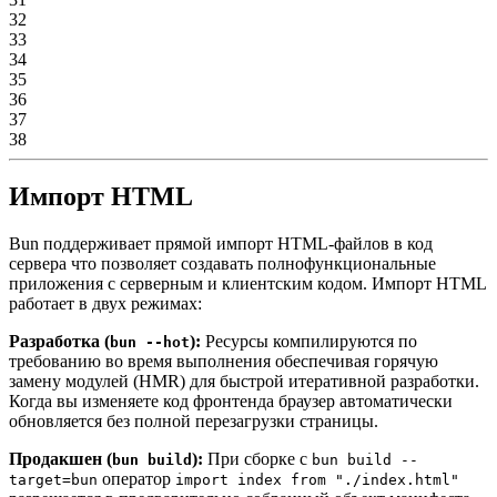
32
33
34
35
36
37
38
Импорт HTML
Bun поддерживает прямой импорт HTML-файлов в код
сервера что позволяет создавать полнофункциональные
приложения с серверным и клиентским кодом. Импорт HTML
работает в двух режимах:
Разработка (
):
Ресурсы компилируются по
bun --hot
требованию во время выполнения обеспечивая горячую
замену модулей (HMR) для быстрой итеративной разработки.
Когда вы изменяете код фронтенда браузер автоматически
обновляется без полной перезагрузки страницы.
Продакшен (
):
При сборке с
bun build
bun build --
оператор
target=bun
import index from "./index.html"