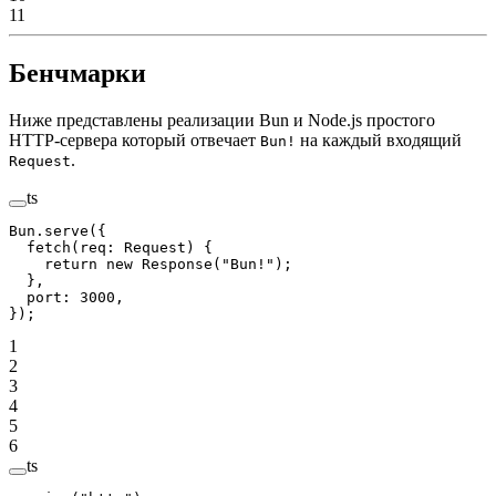
11
Бенчмарки
Ниже представлены реализации Bun и Node.js простого
HTTP-сервера который отвечает
на каждый входящий
Bun!
.
Request
ts
Bun.
serve
({
  fetch
(
req
:
 Request
) {
    return
 new
 Response
(
"Bun!"
);
  },
  port: 
3000
,
});
1
2
3
4
5
6
ts