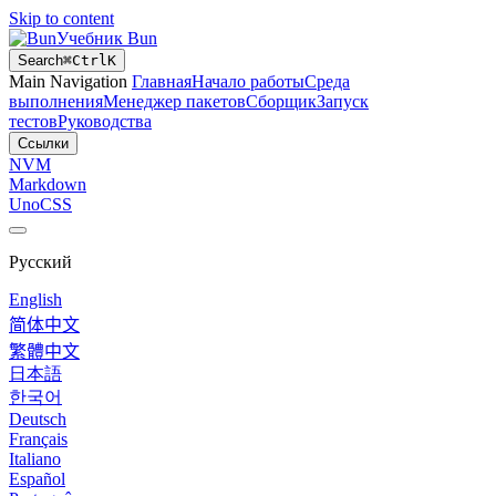
Skip to content
Учебник Bun
Search
⌘
Ctrl
K
Main Navigation
Главная
Начало работы
Среда
выполнения
Менеджер пакетов
Сборщик
Запуск
тестов
Руководства
Ссылки
NVM
Markdown
UnoCSS
Русский
English
简体中文
繁體中文
日本語
한국어
Deutsch
Français
Italiano
Español