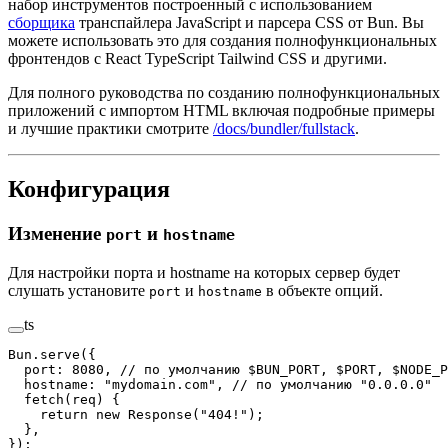
набор инструментов построенный с использованием
сборщика
транспайлера JavaScript и парсера CSS от Bun. Вы
можете использовать это для создания полнофункциональных
фронтендов с React TypeScript Tailwind CSS и другими.
Для полного руководства по созданию полнофункциональных
приложений с импортом HTML включая подробные примеры
и лучшие практики смотрите
/docs/bundler/fullstack
.
Конфигурация
Изменение
и
port
hostname
Для настройки порта и hostname на которых сервер будет
слушать установите
и
в объекте опций.
port
hostname
ts
Bun.
serve
({
  port: 
8080
, 
// по умолчанию $BUN_PORT, $PORT, $NODE_P
  hostname: 
"mydomain.com"
, 
// по умолчанию "0.0.0.0"
  fetch
(
req
) {
    return
 new
 Response
(
"404!"
);
  },
});