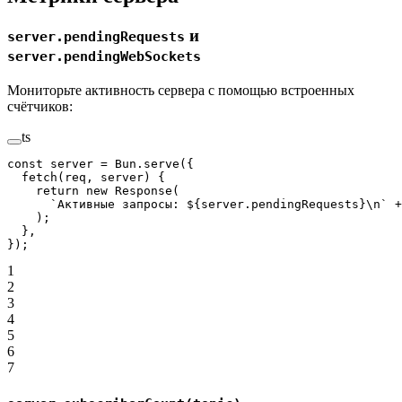
и
server.pendingRequests
server.pendingWebSockets
Мониторьте активность сервера с помощью встроенных
счётчиков:
ts
const
 server
 =
 Bun.
serve
({
  fetch
(
req
, 
server
) {
    return
 new
 Response
(
      `Активные запросы: ${
server
.
pendingRequests
}
\n
`
 +
    );
  },
});
1
2
3
4
5
6
7