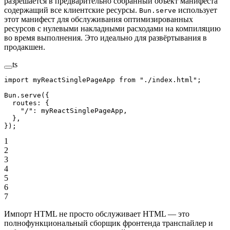
разрешается в предварительно собранный объект манифеста
содержащий все клиентские ресурсы.
использует
Bun.serve
этот манифест для обслуживания оптимизированных
ресурсов с нулевыми накладными расходами на компиляцию
во время выполнения. Это идеально для развёртывания в
продакшен.
ts
import
 myReactSinglePageApp 
from
 "./index.html"
;
Bun.
serve
({
  routes: {
    "/"
: myReactSinglePageApp,
  },
});
1
2
3
4
5
6
7
Импорт HTML не просто обслуживает HTML — это
полнофункциональный сборщик фронтенда транспайлер и