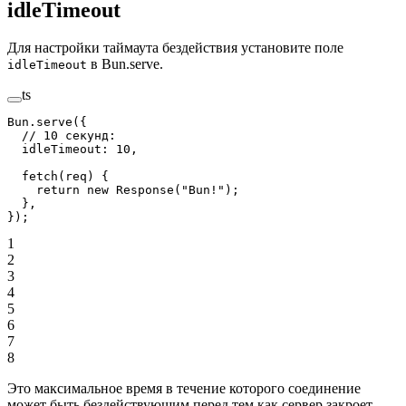
idleTimeout
Для настройки таймаута бездействия установите поле
в Bun.serve.
idleTimeout
ts
Bun.
serve
({
  // 10 секунд:
  idleTimeout: 
10
,
  fetch
(
req
) {
    return
 new
 Response
(
"Bun!"
);
  },
});
1
2
3
4
5
6
7
8
Это максимальное время в течение которого соединение
может быть бездействующим перед тем как сервер закроет