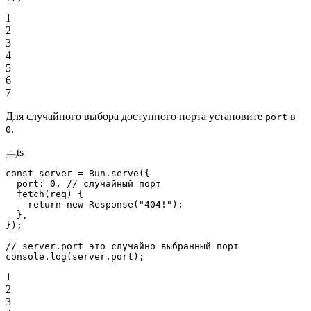
1
2
3
4
5
6
7
Для случайного выбора доступного порта установите
в
port
.
0
ts
const
 server
 =
 Bun.
serve
({
  port: 
0
, 
// случайный порт
  fetch
(
req
) {
    return
 new
 Response
(
"404!"
);
  },
});
// server.port это случайно выбранный порт
console.
log
(server.port);
1
2
3