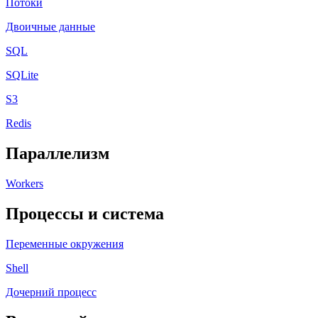
Потоки
Двоичные данные
SQL
SQLite
S3
Redis
Параллелизм
Workers
Процессы и система
Переменные окружения
Shell
Дочерний процесс