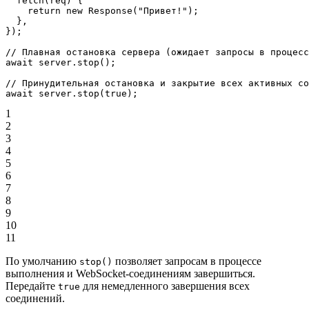
  fetch
(
req
) {
    return
 new
 Response
(
"Привет!"
);
  },
});
// Плавная остановка сервера (ожидает запросы в процесс
await
 server.
stop
();
// Принудительная остановка и закрытие всех активных со
await
 server.
stop
(
true
);
1
2
3
4
5
6
7
8
9
10
11
По умолчанию
позволяет запросам в процессе
stop()
выполнения и WebSocket-соединениям завершиться.
Передайте
для немедленного завершения всех
true
соединений.