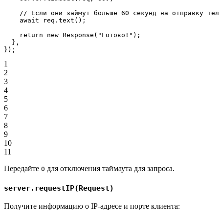
    // Если они займут больше 60 секунд на отправку тел
    await
 req.
text
();
    return
 new
 Response
(
"Готово!"
);
  },
});
1
2
3
4
5
6
7
8
9
10
11
Передайте
для отключения таймаута для запроса.
0
server.requestIP(Request)
Получите информацию о IP-адресе и порте клиента: