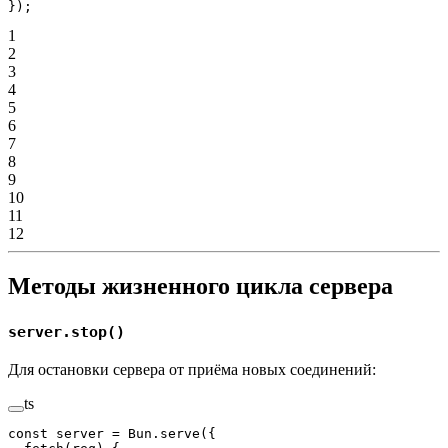
});
1
2
3
4
5
6
7
8
9
10
11
12
Методы жизненного цикла сервера
server.stop()
Для остановки сервера от приёма новых соединений:
ts
const
 server
 =
 Bun.
serve
({