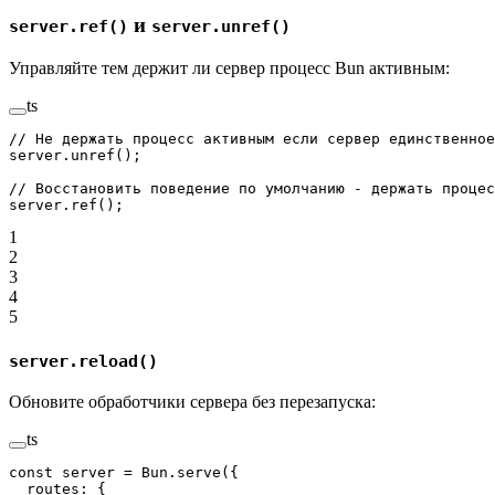
и
server.ref()
server.unref()
Управляйте тем держит ли сервер процесс Bun активным:
ts
// Не держать процесс активным если сервер единственное
server.
unref
();
// Восстановить поведение по умолчанию - держать процес
server.
ref
();
1
2
3
4
5
server.reload()
Обновите обработчики сервера без перезапуска:
ts
const
 server
 =
 Bun.
serve
({
  routes: {