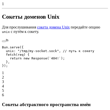
1
Сокеты доменов Unix
Для прослушивания
сокета домена Unix
передайте опцию
с путём к сокету.
unix
ts
Bun.
serve
({
  unix: 
"/tmp/my-socket.sock"
, 
// путь к сокету
  fetch
(
req
) {
    return
 new
 Response
(
`404!`
);
  },
});
1
2
3
4
5
6
Сокеты абстрактного пространства имён