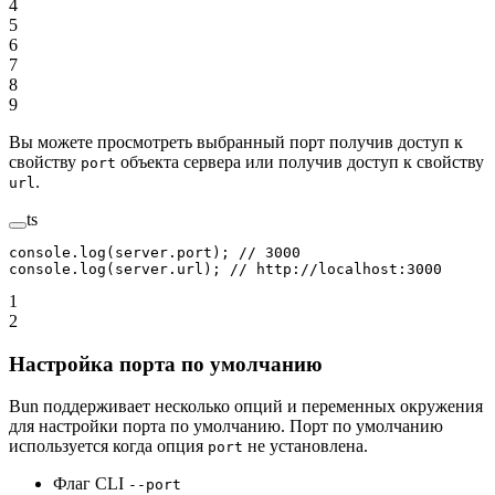
4
5
6
7
8
9
Вы можете просмотреть выбранный порт получив доступ к
свойству
объекта сервера или получив доступ к свойству
port
.
url
ts
console.
log
(server.port); 
// 3000
console.
log
(server.url); 
// http://localhost:3000
1
2
Настройка порта по умолчанию
Bun поддерживает несколько опций и переменных окружения
для настройки порта по умолчанию. Порт по умолчанию
используется когда опция
не установлена.
port
Флаг CLI
--port