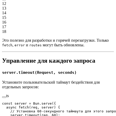
12
13
14
15
16
17
18
Это полезно для разработки и горячей перезагрузки. Только
,
и
могут быть обновлены.
fetch
error
routes
Управление для каждого запроса
server.timeout(Request, seconds)
Установите пользовательский таймаут бездействия для
отдельных запросов:
ts
const
 server
 =
 Bun.
serve
({
  async
 fetch
(
req
, 
server
) {
    // Установка 60-секундного таймаута для этого запро
    server.
timeout
(req, 
60
);