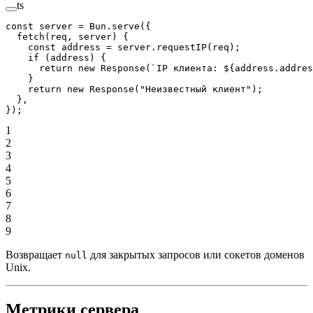
ts
const
 server
 =
 Bun.
serve
({
  fetch
(
req
, 
server
) {
    const
 address
 =
 server.
requestIP
(req);
    if
 (address) {
      return
 new
 Response
(
`IP клиента: ${
address
.
addres
    }
    return
 new
 Response
(
"Неизвестный клиент"
);
  },
});
1
2
3
4
5
6
7
8
9
Возвращает
для закрытых запросов или сокетов доменов
null
Unix.
Метрики сервера