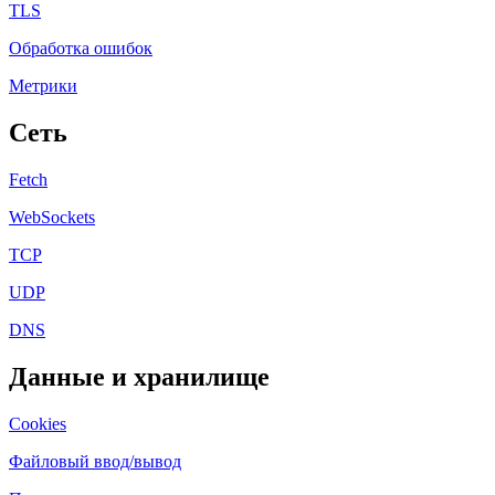
TLS
Обработка ошибок
Метрики
Сеть
Fetch
WebSockets
TCP
UDP
DNS
Данные и хранилище
Cookies
Файловый ввод/вывод