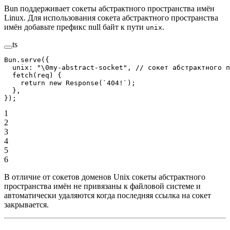
Bun поддерживает сокеты абстрактного пространства имён
Linux. Для использования сокета абстрактного пространства
имён добавьте префикс null байт к пути
.
unix
ts
Bun.
serve
({
  unix: 
"
\0
my-abstract-socket"
, 
// сокет абстрактного п
  fetch
(
req
) {
    return
 new
 Response
(
`404!`
);
  },
});
1
2
3
4
5
6
В отличие от сокетов доменов Unix сокеты абстрактного
пространства имён не привязаны к файловой системе и
автоматически удаляются когда последняя ссылка на сокет
закрывается.