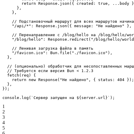
        return
 Response.
json
({ created: 
true
, 
...
body }
      },
    },
    // Подстановочный маршрут для всех маршрутов начина
    "/api/*"
: Response.
json
({ message: 
"Не найдено"
 }, 
    // Перенаправление с /blog/hello на /blog/hello/wor
    "/blog/hello"
: Response.
redirect
(
"/blog/hello/world
    // Ленивая загрузка файла в память
    "/favicon.ico"
: Bun.
file
(
"./favicon.ico"
),
  },
  // (опционально) обработчик для несопоставленных марш
  // Требуется если версия Bun < 1.2.3
  fetch
(
req
) {
    return
 new
 Response
(
"Не найдено"
, { status: 
404
 });
  },
});
console.
log
(
`Сервер запущен на ${
server
.
url
}`
);
1
2
3
4
5
6