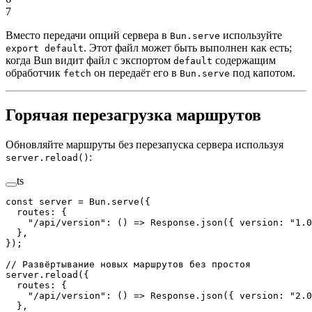
7
Вместо передачи опций сервера в
используйте
Bun.serve
. Этот файл может быть выполнен как есть;
export default
когда Bun видит файл с экспортом
содержащим
default
обработчик
он передаёт его в
под капотом.
fetch
Bun.serve
Горячая перезагрузка маршрутов
Обновляйте маршруты без перезапуска сервера используя
:
server.reload()
ts
const
 server
 =
 Bun.
serve
({
  routes: {
    "/api/version"
: () 
=>
 Response.
json
({ version: 
"1.0
  },
});
// Развёртывание новых маршрутов без простоя
server.
reload
({
  routes: {
    "/api/version"
: () 
=>
 Response.
json
({ version: 
"2.0
  },