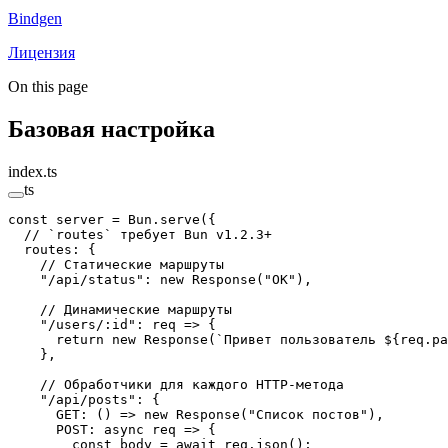
Bindgen
Лицензия
On this page
Базовая настройка
index.ts
ts
const
 server
 =
 Bun.
serve
({
  // `routes` требует Bun v1.2.3+
  routes: {
    // Статические маршруты
    "/api/status"
: 
new
 Response
(
"OK"
),
    // Динамические маршруты
    "/users/:id"
: 
req
 =>
 {
      return
 new
 Response
(
`Привет пользователь ${
req
.
pa
    },
    // Обработчики для каждого HTTP-метода
    "/api/posts"
: {
      GET
: () 
=>
 new
 Response
(
"Список постов"
),
      POST
: 
async
 req
 =>
 {
        const
 body
 =
 await
 req.
json
();