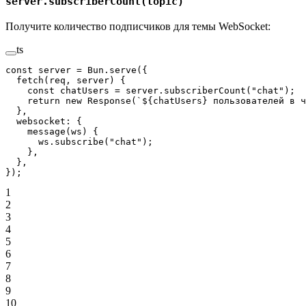
server.subscriberCount(topic)
Получите количество подписчиков для темы WebSocket:
ts
const
 server
 =
 Bun.
serve
({
  fetch
(
req
, 
server
) {
    const
 chatUsers
 =
 server.
subscriberCount
(
"chat"
);
    return
 new
 Response
(
`${
chatUsers
} пользователей в ч
  },
  websocket: {
    message
(
ws
) {
      ws.
subscribe
(
"chat"
);
    },
  },
});
1
2
3
4
5
6
7
8
9
10