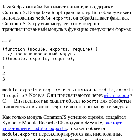
JavaScript-рантайм Bun имеет нативную поддержку
CommonJS. Когда JavaScript-транспайлер Bun обнаруживает
использования
, он обрабатывает файл как
module.exports
CommonJS. Загрузчик модулей затем обернёт
транспилированный модуль в функцию следующей формы:
js
(
function
 (
module
, 
exports
, 
require
) {
  // транспилированный модуль
})(
module
, 
exports
, require);
1
2
3
,
и
очень похожи на
,
module
exports
require
module
exports
и
в Node.js. Они присваиваются через
в
require
with scope
C++. Внутренняя
хранит объект
для обработки
Map
exports
циклических вызовов
до полной загрузки модуля.
require
Как только модуль CommonJS успешно оценён, создаётся
Synthetic Module Record с ES-модулем
,
экспорт
default
установлен в
, и ключи объекта
module.exports
переэкспортируются как именованные
module.exports
экспорты (если объект
— объект).
module.exports