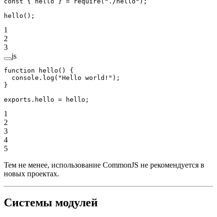
const
 { 
hello
 } 
=
 require
(
"./hello"
);
hello
();
1
2
3
js
function
 hello
() {
  console.
log
(
"Hello world!"
);
}
exports
.hello 
=
 hello;
1
2
3
4
5
Тем не менее, использование CommonJS не рекомендуется в
новых проектах.
Системы модулей