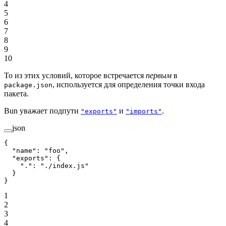
4
5
6
7
8
9
10
То из этих условий, которое встречается
первым
в
, используется для определения точки входа
package.json
пакета.
Bun уважает подпути
и
.
"exports"
"imports"
json
{
  "name"
: 
"foo"
,
  "exports"
: {
    "."
: 
"./index.js"
  }
}
1
2
3
4