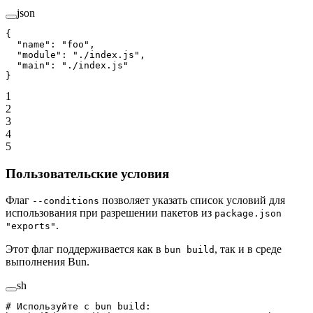
json
{
  "name"
: 
"foo"
,
  "module"
: 
"./index.js"
,
  "main"
: 
"./index.js"
}
1
2
3
4
5
Пользовательские условия
Флаг
позволяет указать список условий для
--conditions
использования при разрешении пакетов из
package.json
.
"exports"
Этот флаг поддерживается как в
, так и в среде
bun build
выполнения Bun.
sh
# Используйте с bun build: