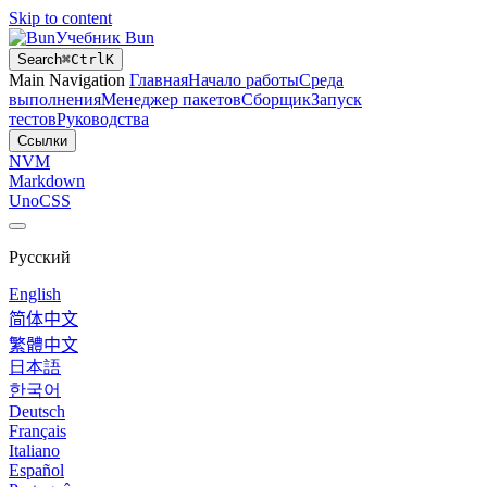
Skip to content
Учебник Bun
Search
⌘
Ctrl
K
Main Navigation
Главная
Начало работы
Среда
выполнения
Менеджер пакетов
Сборщик
Запуск
тестов
Руководства
Ссылки
NVM
Markdown
UnoCSS
Русский
English
简体中文
繁體中文
日本語
한국어
Deutsch
Français
Italiano
Español