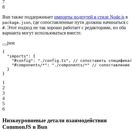
7
8
Bun также поддерживает
импорты подпутей в стиле Node.js
в
, где сопоставленные пути должны начинаться с
package.json
. Этот подход не так хорошо работает с редакторами, но оба
#
варианта могут использоваться вместе.
json
{
  "imports"
: {
    "#config"
: 
"./config.ts"
, 
// сопоставить спецификат
    "#components/*"
: 
"./components/*"
 // сопоставление 
  }
}
1
2
3
4
5
6
Низкоуровневые детали взаимодействия
CommonJS в Bun