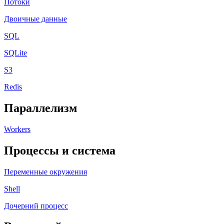
Потоки
Двоичные данные
SQL
SQLite
S3
Redis
Параллелизм
Workers
Процессы и система
Переменные окружения
Shell
Дочерний процесс