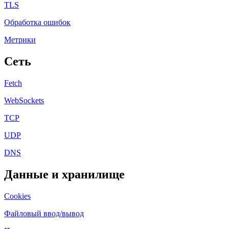
TLS
Обработка ошибок
Метрики
Сеть
Fetch
WebSockets
TCP
UDP
DNS
Данные и хранилище
Cookies
Файловый ввод/вывод