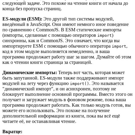
следующей задаче. Это похоже на чтение книги от начала до
конца без пропуска страниц.
ES-модули (ESM):
Это другой тип системы модулей,
введённый в JavaScript. Они имеют немного иное поведение
по сравнению с CommonJS. В ESM статические импорты
(импорты, сделанные с помощью операторов
)
import
синхронны, как и CommonJS. Это означает, что когда вы
импортируете ESM с помощью обычного оператора
,
import
код в этом модуле выполняется немедленно, и ваша
программа продолжает работу шаг за шагом. Думайте об этом
как о чтении книги страница за страницей.
Динамические импорты:
Теперь вот часть, которая может
быть запутанной. ES-модули также поддерживают импорт
модулей на лету через функцию
. Это называется
import()
"динамический импорт", и он асинхронен, поэтому не
блокирует выполнение основной программы. Вместо этого он
получает и загружает модуль в фоновом режиме, пока ваша
программа продолжает работать. Как только модуль готов, вы
можете его использовать. Это похоже на получение
дополнительной информации из книги, пока вы всё ещё
читаете её, не останавливая чтение.
Вкратце: