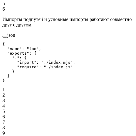
5
6
Импорты подпутей и условные импорты работают совместно
друг с другом.
json
{
  "name"
: 
"foo"
,
  "exports"
: {
    "."
: {
      "import"
: 
"./index.mjs"
,
      "require"
: 
"./index.js"
    }
  }
}
1
2
3
4
5
6
7
8
9