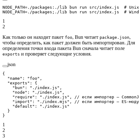
NODE_PATH
=
./packages:./lib
 bun
 run
 src/index.js
  # Unix
NODE_PATH
=
./packages
;
./lib
 bun
 run
 src/index.js
  # Wind
1
2
Как только он находит пакет
, Bun читает
,
foo
package.json
чтобы определить, как пакет должен быть импортирован. Для
определения точки входа пакета Bun сначала читает поле
и проверяет следующие условия.
exports
json
{
  "name"
: 
"foo"
,
  "exports"
: {
    "bun"
: 
"./index.js"
,
    "node"
: 
"./index.js"
,
    "require"
: 
"./index.js"
, 
// если импортер — CommonJ
    "import"
: 
"./index.mjs"
, 
// если импортер — ES-моду
    "default"
: 
"./index.js"
  }
}
1
2
3