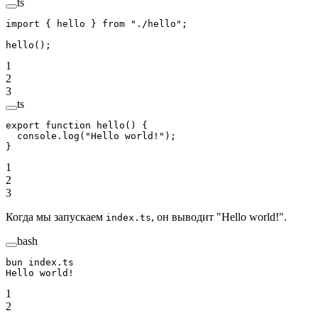
ts
import
 { hello } 
from
 "./hello"
;
hello
();
1
2
3
ts
export
 function
 hello
() {
  console.
log
(
"Hello world!"
);
}
1
2
3
Когда мы запускаем
, он выводит "Hello world!".
index.ts
bash
bun
 index.ts
Hello
 world!
1
2