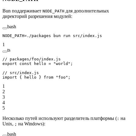
Bun поддерживает
для дополнительных
NODE_PATH
директорий разрешения модулей:
bash
NODE_PATH
=
./packages
 bun
 run
 src/index.js
1
ts
// packages/foo/index.js
export
 const
 hello
 =
 "world"
;
// src/index.js
import
 { hello } 
from
 "foo"
;
1
2
3
4
5
Несколько путей используют разделитель платформы (
на
:
Unix,
на Windows):
;
bash