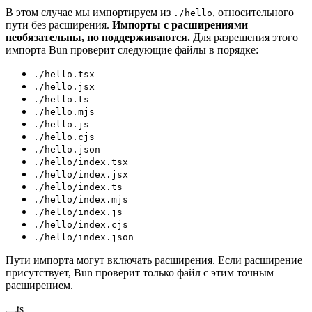
В этом случае мы импортируем из
, относительного
./hello
пути без расширения.
Импорты с расширениями
необязательны, но поддерживаются.
Для разрешения этого
импорта Bun проверит следующие файлы в порядке:
./hello.tsx
./hello.jsx
./hello.ts
./hello.mjs
./hello.js
./hello.cjs
./hello.json
./hello/index.tsx
./hello/index.jsx
./hello/index.ts
./hello/index.mjs
./hello/index.js
./hello/index.cjs
./hello/index.json
Пути импорта могут включать расширения. Если расширение
присутствует, Bun проверит только файл с этим точным
расширением.
ts