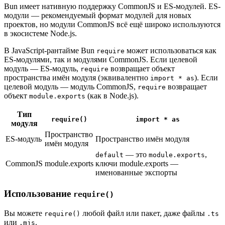
Bun имеет нативную поддержку CommonJS и ES-модулей. ES-
модули — рекомендуемый формат модулей для новых
проектов, но модули CommonJS всё ещё широко используются
в экосистеме Node.js.
В JavaScript-рантайме Bun
может использоваться как
require
ES-модулями, так и модулями CommonJS. Если целевой
модуль — ES-модуль,
возвращает объект
require
пространства имён модуля (эквивалентно
). Если
import * as
целевой модуль — модуль CommonJS,
возвращает
require
объект
(как в Node.js).
module.exports
Тип
require()
import * as
модуля
Пространство
ES-модуль
Пространство имён модуля
имён модуля
— это
,
default
module.exports
CommonJS
module.exports
ключи module.exports —
именованные экспорты
Использование
require()
Вы можете
любой файл или пакет, даже файлы
require()
.ts
или
.
.mjs