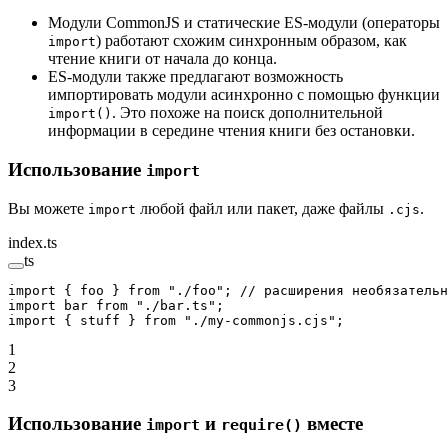
Модули CommonJS и статические ES-модули (операторы
) работают схожим синхронным образом, как
import
чтение книги от начала до конца.
ES-модули также предлагают возможность
импортировать модули асинхронно с помощью функции
. Это похоже на поиск дополнительной
import()
информации в середине чтения книги без остановки.
Использование
import
Вы можете
любой файл или пакет, даже файлы
.
import
.cjs
index.ts
ts
import
 { foo } 
from
 "./foo"
; 
// расширения необязательн
import
 bar 
from
 "./bar.ts"
;
import
 { stuff } 
from
 "./my-commonjs.cjs"
;
1
2
3
Использование
и
вместе
import
require()