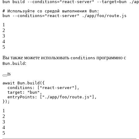
bun
 build
 --conditions=
"react-server"
 --target=bun
 ./ap
# Используйте со средой выполнения Bun:
bun
 --conditions=
"react-server"
 ./app/foo/route.js
1
2
3
4
5
Вы также можете использовать
программно с
conditions
:
Bun.build
ts
await
 Bun.
build
({
  conditions: [
"react-server"
],
  target: 
"bun"
,
  entryPoints: [
"./app/foo/route.js"
],
});
1
2
3
4
5