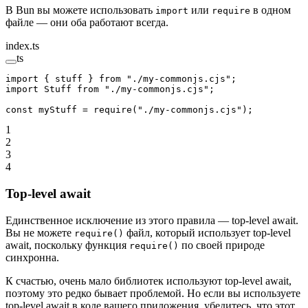
В Bun вы можете использовать
или
в одном
import
require
файле — они оба работают всегда.
index.ts
ts
import
 { stuff } 
from
 "./my-commonjs.cjs"
;
import
 Stuff 
from
 "./my-commonjs.cjs"
;
const
 myStuff
 =
 require
(
"./my-commonjs.cjs"
);
1
2
3
4
Top-level await
Единственное исключение из этого правила — top-level await.
Вы не можете
файл, который использует top-level
require()
await, поскольку функция
по своей природе
require()
синхронна.
К счастью, очень мало библиотек используют top-level await,
поэтому это редко бывает проблемой. Но если вы используете
top-level await в коде вашего приложения, убедитесь, что этот