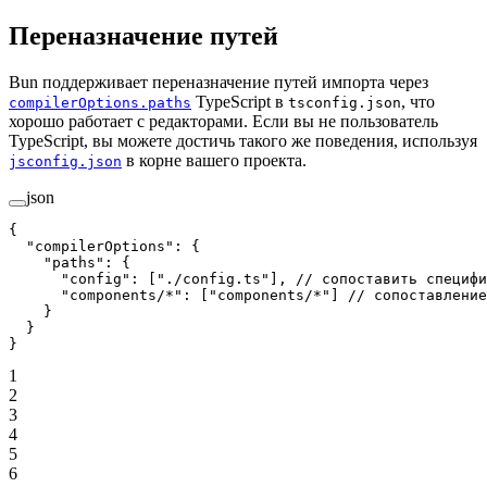
Переназначение путей
Bun поддерживает переназначение путей импорта через
TypeScript в
, что
compilerOptions.paths
tsconfig.json
хорошо работает с редакторами. Если вы не пользователь
TypeScript, вы можете достичь такого же поведения, используя
в корне вашего проекта.
jsconfig.json
json
{
  "compilerOptions"
: {
    "paths"
: {
      "config"
: [
"./config.ts"
], 
// сопоставить специфи
      "components/*"
: [
"components/*"
] 
// сопоставление
    }
  }
}
1
2
3
4
5
6