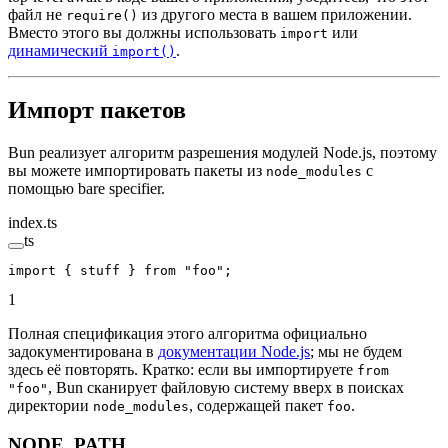
файл не
из другого места в вашем приложении.
require()
Вместо этого вы должны использовать
или
import
динамический
.
import()
Импорт пакетов
Bun реализует алгоритм разрешения модулей Node.js, поэтому
вы можете импортировать пакеты из
с
node_modules
помощью bare specifier.
index.ts
ts
import
 { stuff } 
from
 "foo"
;
1
Полная спецификация этого алгоритма официально
задокументирована в
документации Node.js
; мы не будем
здесь её повторять. Кратко: если вы импортируете
from
, Bun сканирует файловую систему вверх в поисках
"foo"
директории
, содержащей пакет
.
node_modules
foo
NODE_PATH