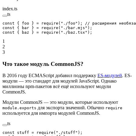
index.ts
ts
const
 { 
foo
 } 
=
 require
(
"./foo"
); 
// расширения необяза
const
 { 
bar
 } 
=
 require
(
"./bar.mjs"
);
const
 { 
baz
 } 
=
 require
(
"./baz.tsx"
);
1
2
3
Что такое модуль CommonJS?
В 2016 году ECMAScript добавил поддержку
ES-модулей
. ES-
модули — это стандарт для модулей JavaScript. Однако
миллионы npm-пакетов всё ещё используют модули
CommonJS.
Модули CommonJS — это модули, которые используют
для экспорта значений. Обычно
module.exports
require
используется для импорта модулей CommonJS.
ts
const
 stuff
 =
 require
(
"./stuff"
);