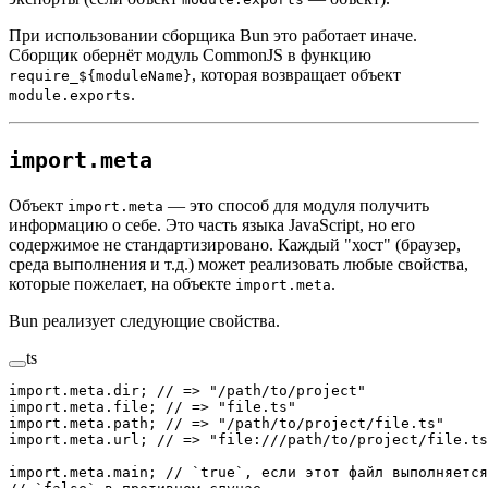
При использовании сборщика Bun это работает иначе.
Сборщик обернёт модуль CommonJS в функцию
, которая возвращает объект
require_${moduleName}
.
module.exports
import.meta
Объект
— это способ для модуля получить
import.meta
информацию о себе. Это часть языка JavaScript, но его
содержимое не стандартизировано. Каждый "хост" (браузер,
среда выполнения и т.д.) может реализовать любые свойства,
которые пожелает, на объекте
.
import.meta
Bun реализует следующие свойства.
ts
import
.
meta
.dir; 
// => "/path/to/project"
import
.
meta
.file; 
// => "file.ts"
import
.
meta
.path; 
// => "/path/to/project/file.ts"
import
.
meta
.url; 
// => "file:///path/to/project/file.ts
import
.
meta
.main; 
// `true`, если этот файл выполняется