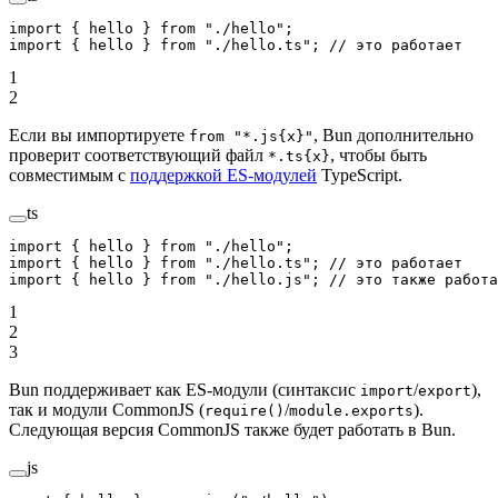
import
 { hello } 
from
 "./hello"
;
import
 { hello } 
from
 "./hello.ts"
; 
// это работает
1
2
Если вы импортируете
, Bun дополнительно
from "*.js{x}"
проверит соответствующий файл
, чтобы быть
*.ts{x}
совместимым с
поддержкой ES-модулей
TypeScript.
ts
import
 { hello } 
from
 "./hello"
;
import
 { hello } 
from
 "./hello.ts"
; 
// это работает
import
 { hello } 
from
 "./hello.js"
; 
// это также работа
1
2
3
Bun поддерживает как ES-модули (синтаксис
/
),
import
export
так и модули CommonJS (
/
).
require()
module.exports
Следующая версия CommonJS также будет работать в Bun.
js