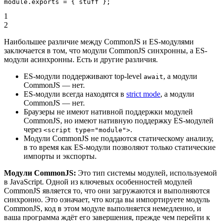
module
.
exports
 =
 { stuff };
1
2
Наибольшее различие между CommonJS и ES-модулями
заключается в том, что модули CommonJS синхронны, а ES-
модули асинхронны. Есть и другие различия.
ES-модули поддерживают top-level
, а модули
await
CommonJS — нет.
ES-модули всегда находятся в
strict mode
, а модули
CommonJS — нет.
Браузеры не имеют нативной поддержки модулей
CommonJS, но имеют нативную поддержку ES-модулей
через
.
<script type="module">
Модули CommonJS не поддаются статическому анализу,
в то время как ES-модули позволяют только статические
импорты и экспорты.
Модули CommonJS:
Это тип системы модулей, используемой
в JavaScript. Одной из ключевых особенностей модулей
CommonJS является то, что они загружаются и выполняются
синхронно. Это означает, что когда вы импортируете модуль
CommonJS, код в этом модуле выполняется немедленно, и
ваша программа ждёт его завершения, прежде чем перейти к