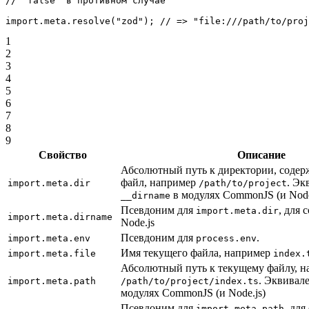
// `false` в противном случае
import
.
meta
.
resolve
(
"zod"
); 
// => "file:///path/to/proj
1
2
3
4
5
6
7
8
9
Свойство
Описание
Абсолютный путь к директории, соде
файл, например
. Эк
import.meta.dir
/path/to/project
в модулях CommonJS (и Node
__dirname
Псевдоним для
, для 
import.meta.dir
import.meta.dirname
Node.js
Псевдоним для
.
import.meta.env
process.env
Имя текущего файла, например
import.meta.file
index.
Абсолютный путь к текущему файлу, н
. Эквивал
import.meta.path
/path/to/project/index.ts
модулях CommonJS (и Node.js)
Псевдоним для
, для
import.meta.path