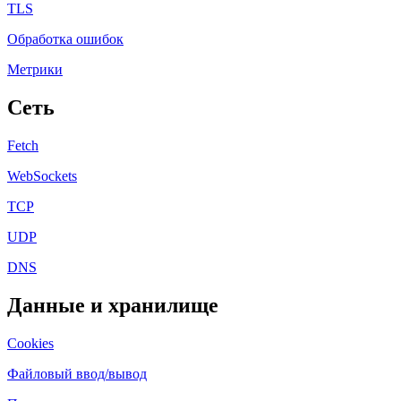
TLS
Обработка ошибок
Метрики
Сеть
Fetch
WebSockets
TCP
UDP
DNS
Данные и хранилище
Cookies
Файловый ввод/вывод