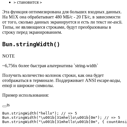
становится
>
>
Эта функция оптимизирована для больших входных данных.
На M1X она обрабатывает 480 МБ/с - 20 ГБ/с, в зависимости
от того, сколько данных экранируется и есть ли текст не-ascii.
Типы, не являющиеся строками, будут преобразованы в
строку перед экранированием.
Bun.stringWidth()
NOTE
~6,756x более быстрая альтернатива `string-width`
Получить количество колонок строки, как она будет
отображаться в терминале. Поддерживает ANSI escape-коды,
emoji и широкие символы.
Пример использования:
ts
Bun.
stringWidth
(
"hello"
); 
// => 5
Bun.
stringWidth
(
"
\u001b
[31mhello
\u001b
[0m"
); 
// => 5
Bun.
stringWidth
(
"
\u001b
[31mhello
\u001b
[0m"
, { countAnsi