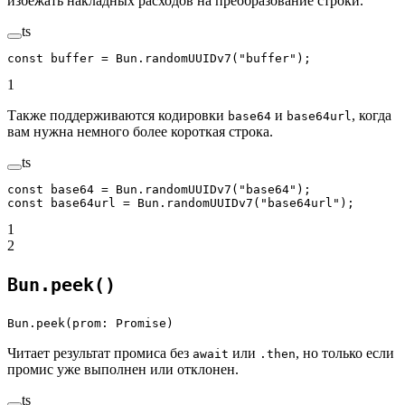
избежать накладных расходов на преобразование строки.
ts
const
 buffer
 =
 Bun.
randomUUIDv7
(
"buffer"
);
1
Также поддерживаются кодировки
и
, когда
base64
base64url
вам нужна немного более короткая строка.
ts
const
 base64
 =
 Bun.
randomUUIDv7
(
"base64"
);
const
 base64url
 =
 Bun.
randomUUIDv7
(
"base64url"
);
1
2
Bun.peek()
Bun.peek(prom: Promise)
Читает результат промиса без
или
, но только если
await
.then
промис уже выполнен или отклонен.
ts