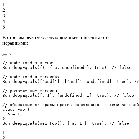
1
2
3
4
5
В строгом режиме следующие значения считаются
неравными:
ts
// undefined значения
Bun.
deepEquals
({}, { a: 
undefined
 }, 
true
); 
// false
// undefined в массивах
Bun.
deepEquals
([
"asdf"
], [
"asdf"
, 
undefined
], 
true
); 
//
// разреженные массивы
Bun.
deepEquals
([, 
1
], [
undefined
, 
1
], 
true
); 
// false
// объектные литералы против экземпляров с теми же свой
class
 Foo
 {
  a
 =
 1
;
}
Bun.
deepEquals
(
new
 Foo
(), { a: 
1
 }, 
true
); 
// false
1
2