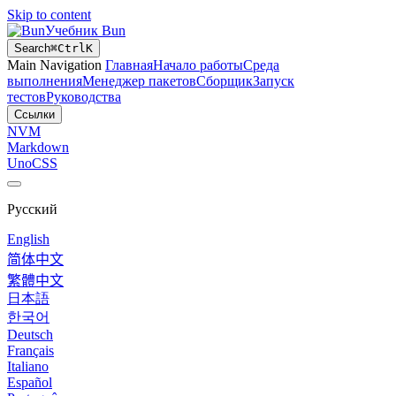
Skip to content
Учебник Bun
Search
⌘
Ctrl
K
Main Navigation
Главная
Начало работы
Среда
выполнения
Менеджер пакетов
Сборщик
Запуск
тестов
Руководства
Ссылки
NVM
Markdown
UnoCSS
Русский
English
简体中文
繁體中文
日本語
한국어
Deutsch
Français
Italiano
Español