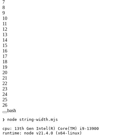
7
8
9
10
11
12
13
14
15
16
17
18
19
20
21
22
23
24
25
26
bash
❯
 node
 string-width.mjs
cpu:
 13th
 Gen
 Intel
(
R
) 
Core
(
TM
) 
i9-13900
runtime:
 node
 v21.4.0
 (x64-linux)