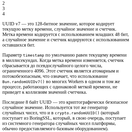
2
3
4
UUID v7 — это 128-битное значение, которое кодирует
текущую метку времени, случайное значение и счетчик.
Метка времени кодируется с использованием младших 48 бит,
а случайное значение и счетчик кодируются с использованием
оставшихся бит.
Параметр
по умолчанию равен текущему времени
timestamp
в миллисекундах. Когда метка времени изменяется, счетчик
сбрасывается до псевдослучайного целого числа,
ограниченного 4096. Этот счетчик является атомарным и
потокобезопасным, что означает, что использование
во многих Workers в одном и том же
Bun.randomUUIDv7()
процессе, работающих с одинаковой меткой времени, не
приведет к коллизиям значений счетчика.
Последние 8 байт UUID — это криптографически безопасное
случайное значение. Используется тот же генератор
случайных чисел, что и в
(который
crypto.randomUUID()
поступает из BoringSSL, который, в свою очередь, поступает
из системного генератора случайных чисел платформы,
обычно предоставляемого базовым оборудованием).