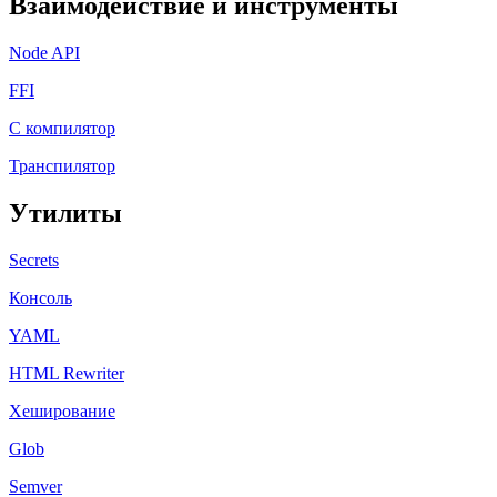
Взаимодействие и инструменты
Node API
FFI
C компилятор
Транспилятор
Утилиты
Secrets
Консоль
YAML
HTML Rewriter
Хеширование
Glob
Semver