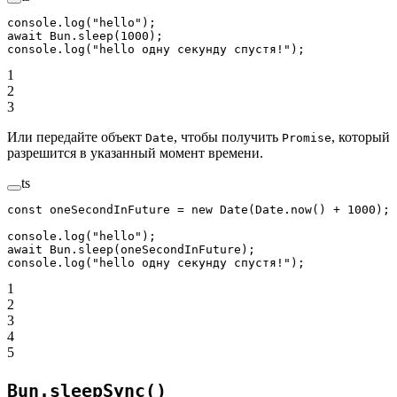
console.
log
(
"hello"
);
await
 Bun.
sleep
(
1000
);
console.
log
(
"hello одну секунду спустя!"
);
1
2
3
Или передайте объект
, чтобы получить
, который
Date
Promise
разрешится в указанный момент времени.
ts
const
 oneSecondInFuture
 =
 new
 Date
(Date.
now
() 
+
 1000
);
console.
log
(
"hello"
);
await
 Bun.
sleep
(oneSecondInFuture);
console.
log
(
"hello одну секунду спустя!"
);
1
2
3
4
5
Bun.sleepSync()