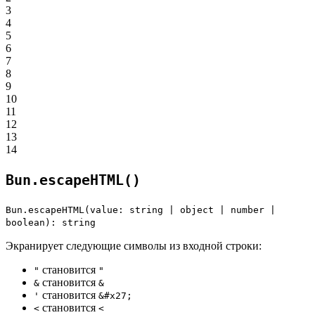
3
4
5
6
7
8
9
10
11
12
13
14
Bun.escapeHTML()
Bun.escapeHTML(value: string | object | number |
boolean): string
Экранирует следующие символы из входной строки:
становится
"
"
становится
&
&
становится
'
&#x27;
становится
<
<