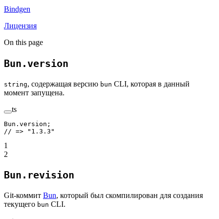
Bindgen
Лицензия
On this page
Bun.version
, содержащая версию
CLI, которая в данный
string
bun
момент запущена.
ts
Bun.version;
// => "1.3.3"
1
2
Bun.revision
Git-коммит
Bun
, который был скомпилирован для создания
текущего
CLI.
bun