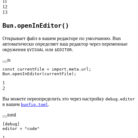
11
12
13
Bun.openInEditor()
Открывает файл в вашем редакторе по умолчанию. Bun
автоматически определяет ваш редактор через переменные
окружения
или
.
$VISUAL
$EDITOR
ts
const
 currentFile
 =
 import
.
meta
.url;
Bun.
openInEditor
(currentFile);
1
2
Вы можете переопределить это через настройку
debug.editor
в вашем
.
bunfig.toml
toml
[
debug
] 
editor = 
"code"
1