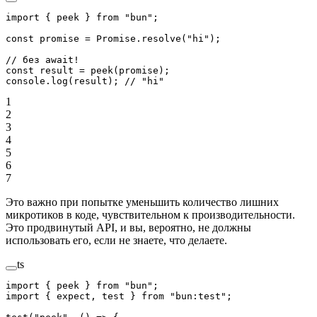
import
 { peek } 
from
 "bun"
;
const
 promise
 =
 Promise
.
resolve
(
"hi"
);
// без await!
const
 result
 =
 peek
(promise);
console.
log
(result); 
// "hi"
1
2
3
4
5
6
7
Это важно при попытке уменьшить количество лишних
микротиков в коде, чувствительном к производительности.
Это продвинутый API, и вы, вероятно, не должны
использовать его, если не знаете, что делаете.
ts
import
 { peek } 
from
 "bun"
;
import
 { expect, test } 
from
 "bun:test"
;