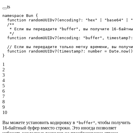
ts
namespace
 Bun
 {
  function
 randomUUIDv7
(
encoding
?:
 "hex"
 |
 "base64"
 |
 "
  /**
   * Если вы передадите "buffer", вы получите 16-байтны
   */
  function
 randomUUIDv7
(
encoding
:
 "buffer"
, 
timestamp
?:
  // Если вы передадите только метку времени, вы получи
  function
 randomUUIDv7
(
timestamp
?:
 number
 =
 Date.
now
()
}
1
2
3
4
5
6
7
8
9
10
Вы можете установить кодировку в
, чтобы получить
"buffer"
16-байтный буфер вместо строки. Это иногда позволяет