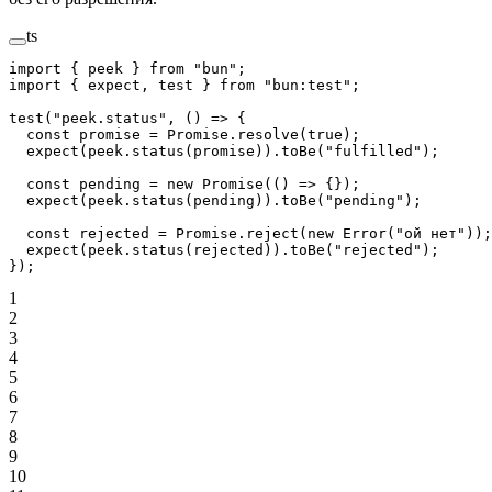
ts
import
 { peek } 
from
 "bun"
;
import
 { expect, test } 
from
 "bun:test"
;
test
(
"peek.status"
, () 
=>
 {
  const
 promise
 =
 Promise
.
resolve
(
true
);
  expect
(peek.
status
(promise)).
toBe
(
"fulfilled"
);
  const
 pending
 =
 new
 Promise
(() 
=>
 {});
  expect
(peek.
status
(pending)).
toBe
(
"pending"
);
  const
 rejected
 =
 Promise
.
reject
(
new
 Error
(
"ой нет"
));
  expect
(peek.
status
(rejected)).
toBe
(
"rejected"
);
});
1
2
3
4
5
6
7
8
9
10