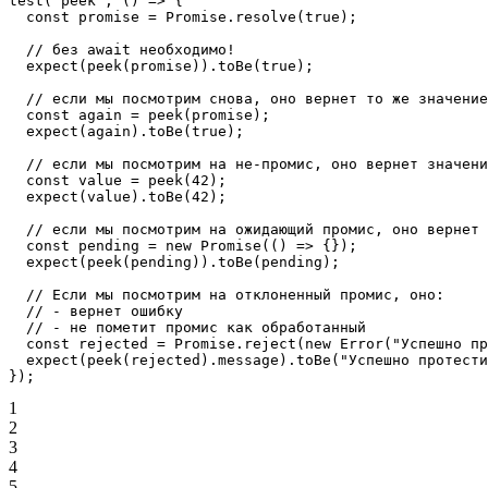
test
(
"peek"
, () 
=>
 {
  const
 promise
 =
 Promise
.
resolve
(
true
);
  // без await необходимо!
  expect
(
peek
(promise)).
toBe
(
true
);
  // если мы посмотрим снова, оно вернет то же значение
  const
 again
 =
 peek
(promise);
  expect
(again).
toBe
(
true
);
  // если мы посмотрим на не-промис, оно вернет значени
  const
 value
 =
 peek
(
42
);
  expect
(value).
toBe
(
42
);
  // если мы посмотрим на ожидающий промис, оно вернет 
  const
 pending
 =
 new
 Promise
(() 
=>
 {});
  expect
(
peek
(pending)).
toBe
(pending);
  // Если мы посмотрим на отклоненный промис, оно:
  // - вернет ошибку
  // - не пометит промис как обработанный
  const
 rejected
 =
 Promise
.
reject
(
new
 Error
(
"Успешно пр
  expect
(
peek
(rejected).message).
toBe
(
"Успешно протести
});
1
2
3
4
5