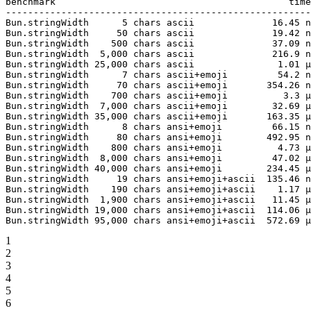
benchmark
                                          time
-------------------------------------------------------
Bun.stringWidth
      5
 chars
 ascii
              16.45
 n
Bun.stringWidth
     50
 chars
 ascii
              19.42
 n
Bun.stringWidth
    500
 chars
 ascii
              37.09
 n
Bun.stringWidth
  5,000
 chars
 ascii
              216.9
 n
Bun.stringWidth
 25,000
 chars
 ascii
               1.01
 µ
Bun.stringWidth
      7
 chars
 ascii+emoji
         54.2
 n
Bun.stringWidth
     70
 chars
 ascii+emoji
       354.26
 n
Bun.stringWidth
    700
 chars
 ascii+emoji
          3.3
 µ
Bun.stringWidth
  7,000
 chars
 ascii+emoji
        32.69
 µ
Bun.stringWidth
 35,000
 chars
 ascii+emoji
       163.35
 µ
Bun.stringWidth
      8
 chars
 ansi+emoji
         66.15
 n
Bun.stringWidth
     80
 chars
 ansi+emoji
        492.95
 n
Bun.stringWidth
    800
 chars
 ansi+emoji
          4.73
 µ
Bun.stringWidth
  8,000
 chars
 ansi+emoji
         47.02
 µ
Bun.stringWidth
 40,000
 chars
 ansi+emoji
        234.45
 µ
Bun.stringWidth
     19
 chars
 ansi+emoji+ascii
  135.46
 n
Bun.stringWidth
    190
 chars
 ansi+emoji+ascii
    1.17
 µ
Bun.stringWidth
  1,900
 chars
 ansi+emoji+ascii
   11.45
 µ
Bun.stringWidth
 19,000
 chars
 ansi+emoji+ascii
  114.06
 µ
Bun.stringWidth
 95,000
 chars
 ansi+emoji+ascii
  572.69
 µ
1
2
3
4
5
6