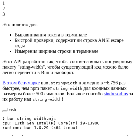
1
2
3
Это полезно для:
Выравнивания текста в терминале
Быстрой проверки, содержит ли строка ANSI escape-
коды
Измерения ширины строки в терминале
Этот API разработан так, чтобы соответствовать популярному
пакету "string-width", чтобы существующий код можно было
легко перенести в Bun и наоборот.
В этом бенчмарке
примерно в ~6,756 раз
Bun.stringWidth
быстрее, чем npm-пакет
для входных данных
string-width
размером более 500 символов. Большое спасибо
sindresorhus
за
их работу над
!
string-width
bash
❯
 bun
 string-width.mjs
cpu:
 13th
 Gen
 Intel
(
R
) 
Core
(
TM
) 
i9-13900
runtime:
 bun
 1.0.29
 (x64-linux)