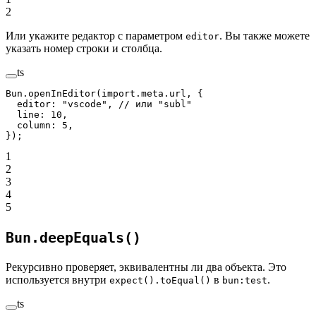
2
Или укажите редактор с параметром
. Вы также можете
editor
указать номер строки и столбца.
ts
Bun.
openInEditor
(
import
.
meta
.url, {
  editor: 
"vscode"
, 
// или "subl"
  line: 
10
,
  column: 
5
,
});
1
2
3
4
5
Bun.deepEquals()
Рекурсивно проверяет, эквивалентны ли два объекта. Это
используется внутри
в
.
expect().toEqual()
bun:test
ts