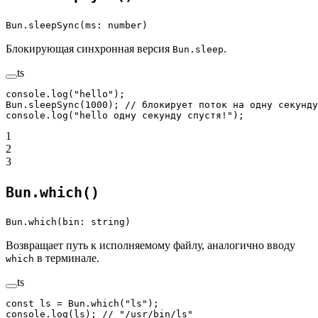
Bun.sleepSync(ms: number)
Блокирующая синхронная версия
.
Bun.sleep
ts
console.
log
(
"hello"
);
Bun.
sleepSync
(
1000
); 
// блокирует поток на одну секунду
console.
log
(
"hello одну секунду спустя!"
);
1
2
3
Bun.which()
Bun.which(bin: string)
Возвращает путь к исполняемому файлу, аналогично вводу
в терминале.
which
ts
const
 ls
 =
 Bun.
which
(
"ls"
);
console.
log
(ls); 
// "/usr/bin/ls"