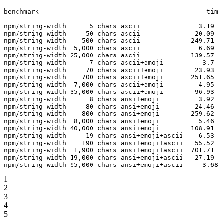
benchmark
                                           tim
-------------------------------------------------------
npm/string-width
      5
 chars
 ascii
               3.19
 
npm/string-width
     50
 chars
 ascii
              20.09
 
npm/string-width
    500
 chars
 ascii
             249.71
 
npm/string-width
  5,000
 chars
 ascii
               6.69
 
npm/string-width
 25,000
 chars
 ascii
             139.57
 
npm/string-width
      7
 chars
 ascii+emoji
          3.7
 
npm/string-width
     70
 chars
 ascii+emoji
        23.93
 
npm/string-width
    700
 chars
 ascii+emoji
       251.65
 
npm/string-width
  7,000
 chars
 ascii+emoji
         4.95
 
npm/string-width
 35,000
 chars
 ascii+emoji
        96.93
 
npm/string-width
      8
 chars
 ansi+emoji
          3.92
 
npm/string-width
     80
 chars
 ansi+emoji
         24.46
 
npm/string-width
    800
 chars
 ansi+emoji
        259.62
 
npm/string-width
  8,000
 chars
 ansi+emoji
          5.46
 
npm/string-width
 40,000
 chars
 ansi+emoji
        108.91
 
npm/string-width
     19
 chars
 ansi+emoji+ascii
    6.53
 
npm/string-width
    190
 chars
 ansi+emoji+ascii
   55.52
 
npm/string-width
  1,900
 chars
 ansi+emoji+ascii
  701.71
 
npm/string-width
 19,000
 chars
 ansi+emoji+ascii
   27.19
 
npm/string-width
 95,000
 chars
 ansi+emoji+ascii
     3.68
1
2
3
4
5