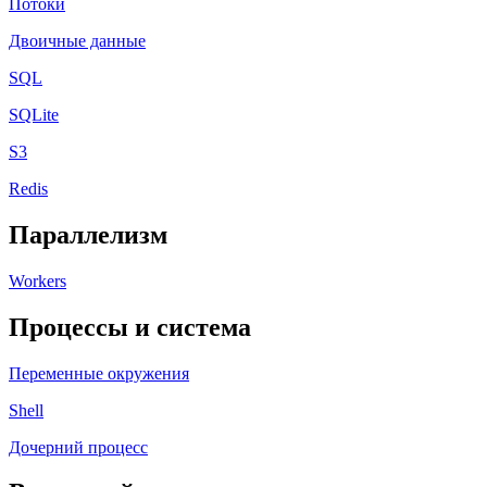
Потоки
Двоичные данные
SQL
SQLite
S3
Redis
Параллелизм
Workers
Процессы и система
Переменные окружения
Shell
Дочерний процесс