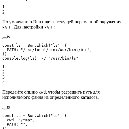
1
2
По умолчанию Bun ищет в текущей переменной окружения
. Для настройки
:
PATH
PATH
ts
const
 ls
 =
 Bun.
which
(
"ls"
, {
  PATH: 
"/usr/local/bin:/usr/bin:/bin"
,
});
console.
log
(ls); 
// "/usr/bin/ls"
1
2
3
4
Передайте опцию
, чтобы разрешить путь для
cwd
исполняемого файла из определенного каталога.
ts
const
 ls
 =
 Bun.
which
(
"ls"
, {
  cwd: 
"/tmp"
,
  PATH: 
""
,
});