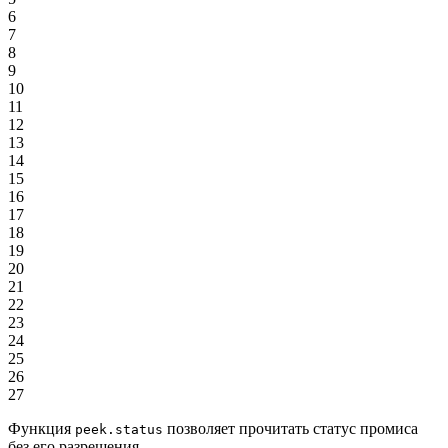
6
7
8
9
10
11
12
13
14
15
16
17
18
19
20
21
22
23
24
25
26
27
Функция
позволяет прочитать статус промиса
peek.status
без его разрешения.