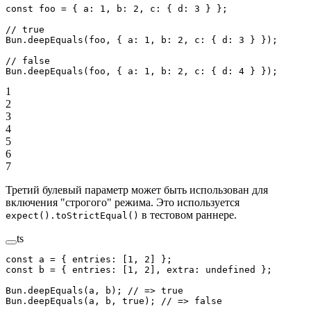
const
 foo
 =
 { a: 
1
, b: 
2
, c: { d: 
3
 } };
// true
Bun.
deepEquals
(foo, { a: 
1
, b: 
2
, c: { d: 
3
 } });
// false
Bun.
deepEquals
(foo, { a: 
1
, b: 
2
, c: { d: 
4
 } });
1
2
3
4
5
6
7
Третий булевый параметр может быть использован для
включения "строгого" режима. Это используется
в тестовом раннере.
expect().toStrictEqual()
ts
const
 a
 =
 { entries: [
1
, 
2
] };
const
 b
 =
 { entries: [
1
, 
2
], extra: 
undefined
 };
Bun.
deepEquals
(a, b); 
// => true
Bun.
deepEquals
(a, b, 
true
); 
// => false