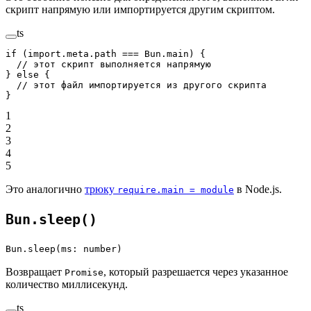
скрипт напрямую или импортируется другим скриптом.
ts
if
 (
import
.
meta
.path 
===
 Bun.main) {
  // этот скрипт выполняется напрямую
} 
else
 {
  // этот файл импортируется из другого скрипта
}
1
2
3
4
5
Это аналогично
трюку
в Node.js.
require.main = module
Bun.sleep()
Bun.sleep(ms: number)
Возвращает
, который разрешается через указанное
Promise
количество миллисекунд.
ts