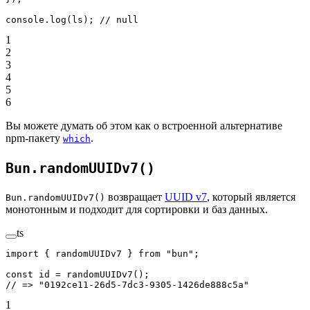
console.
log
(ls); 
// null
1
2
3
4
5
6
Вы можете думать об этом как о встроенной альтернативе
npm-пакету
.
which
Bun.randomUUIDv7()
возвращает
UUID v7
, который является
Bun.randomUUIDv7()
монотонным и подходит для сортировки и баз данных.
ts
import
 { randomUUIDv7 } 
from
 "bun"
;
const
 id
 =
 randomUUIDv7
();
// => "0192ce11-26d5-7dc3-9305-1426de888c5a"
1