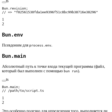
ts
Bun.revision;
// => "f02561530fda1ee9396f51c8bc99b38716e38296"
1
2
Bun.env
Псевдоним для
.
process.env
Bun.main
Абсолютный путь к точке входа текущей программы (файл,
который был выполнен с помощью
).
bun run
ts
Bun.main;
// /path/to/script.ts
1
2
Это особенно полезно для определения того, выполняется ли