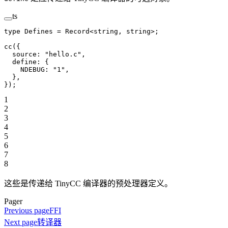
ts
type
 Defines
 =
 Record
<
string
, 
string
>;
cc
({
  source: 
"hello.c"
,
  define: {
    NDEBUG: 
"1"
,
  },
});
1
2
3
4
5
6
7
8
这些是传递给 TinyCC 编译器的预处理器定义。
Pager
Previous page
FFI
Next page
转译器