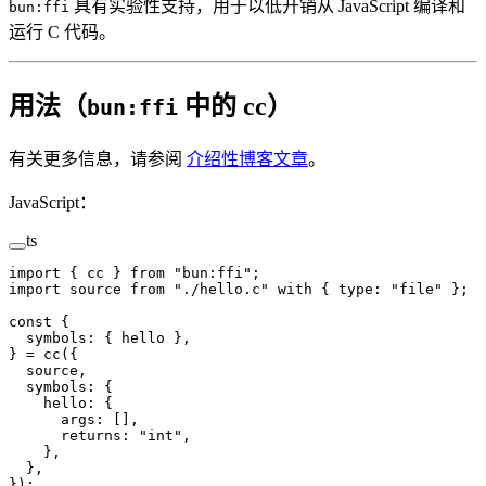
具有实验性支持，用于以低开销从 JavaScript 编译和
bun:ffi
运行 C 代码。
用法（
中的 cc）
bun:ffi
有关更多信息，请参阅
介绍性博客文章
。
JavaScript：
ts
import
 { cc } 
from
 "bun:ffi"
;
import
 source 
from
 "./hello.c"
 with
 { type: 
"file"
 };
const
 {
  symbols
: { 
hello
 },
} 
=
 cc
({
  source,
  symbols: {
    hello: {
      args: [],
      returns: 
"int"
,
    },
  },
});