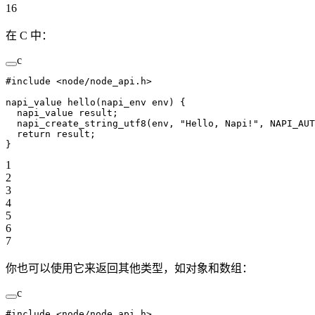
16
在 C 中：
c
#include
 <node/node_api.h>
napi_value 
hello
(napi_env 
env
) {
  napi_value result;
  napi_create_string_utf8
(env, 
"Hello, Napi!"
, NAPI_AUT
  return
 result;
}
1
2
3
4
5
6
7
你也可以使用它来返回其他类型，如对象和数组：
c
#include
 <node/node_api.h>