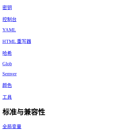
密钥
控制台
YAML
HTML 重写器
哈希
Glob
Semver
颜色
工具
标准与兼容性
全局变量