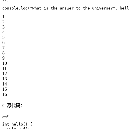
console.
log
(
"What is the answer to the universe?"
, 
hell
1
2
3
4
5
6
7
8
9
10
11
12
13
14
15
16
C 源代码：
c
int
 hello
() {
  return
 42
;