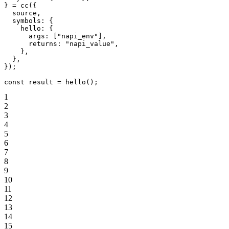
} 
=
 cc
({
  source,
  symbols: {
    hello: {
      args: [
"napi_env"
],
      returns: 
"napi_value"
,
    },
  },
});
const
 result
 =
 hello
();
1
2
3
4
5
6
7
8
9
10
11
12
13
14
15