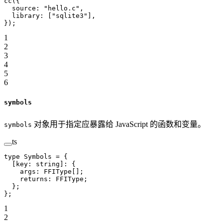
cc
({
  source: 
"hello.c"
,
  library: [
"sqlite3"
],
});
1
2
3
4
5
6
symbols
对象用于指定应暴露给 JavaScript 的函数和变量。
symbols
ts
type
 Symbols
 =
 {
  [
key
:
 string
]
:
 {
    args
:
 FFIType
[];
    returns
:
 FFIType
;
  };
};
1
2