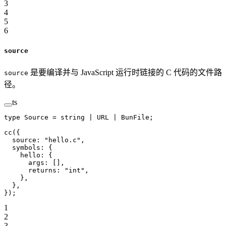
3
4
5
6
source
是要编译并与 JavaScript 运行时链接的 C 代码的文件路
source
径。
ts
type
 Source
 =
 string
 |
 URL
 |
 BunFile
;
cc
({
  source: 
"hello.c"
,
  symbols: {
    hello: {
      args: [],
      returns: 
"int"
,
    },
  },
});
1
2
3