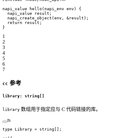
napi_value 
hello
(napi_env 
env
) {
  napi_value result;
  napi_create_object
(env, 
&
result);
  return
 result;
}
1
2
3
4
5
6
7
参考
cc
library: string[]
数组用于指定应与 C 代码链接的库。
library
ts
type
 Library
 =
 string
[];