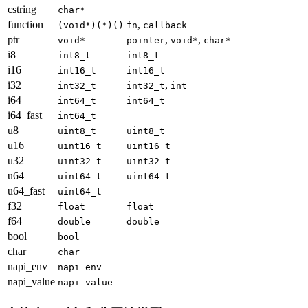
cstring
char*
function
,
(void*)(*)()
fn
callback
ptr
,
,
void*
pointer
void*
char*
i8
int8_t
int8_t
i16
int16_t
int16_t
i32
,
int32_t
int32_t
int
i64
int64_t
int64_t
i64_fast
int64_t
u8
uint8_t
uint8_t
u16
uint16_t
uint16_t
u32
uint32_t
uint32_t
u64
uint64_t
uint64_t
u64_fast
uint64_t
f32
float
float
f64
double
double
bool
bool
char
char
napi_env
napi_env
napi_value
napi_value