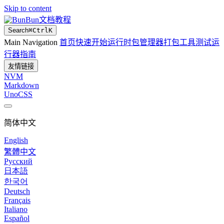
Skip to content
Bun文档教程
Search
⌘
Ctrl
K
Main Navigation
首页
快速开始
运行时
包管理器
打包工具
测试运
行器
指南
友情链接
NVM
Markdown
UnoCSS
简体中文
English
繁體中文
Русский
日本語
한국어
Deutsch
Français
Italiano
Español