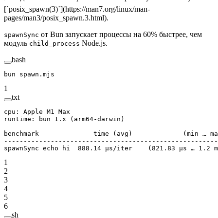
[`posix_spawn(3)`](https://man7.org/linux/man-
pages/man3/posix_spawn.3.html).
от Bun запускает процессы на 60% быстрее, чем
spawnSync
модуль
Node.js.
child_process
bash
bun
 spawn.mjs
1
txt
cpu: Apple M1 Max
runtime: bun 1.x (arm64-darwin)
benchmark              time (avg)             (min … ma
-------------------------------------------------------
spawnSync echo hi  888.14 µs/iter    (821.83 µs … 1.2 m
1
2
3
4
5
6
sh