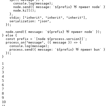
      console.
log
(message);
      node.
send
({ message: 
`${
prefix
} 👋 привет node`
 }
      node.
kill
();
    },
    stdio: [
"inherit"
, 
"inherit"
, 
"inherit"
],
    serialization: 
"json"
,
  });
  node.
send
({ message: 
`${
prefix
} 👋 привет node`
 });
} 
else
 {
  const
 prefix
 =
 `[node ${
process
.
version
}]`
;
  process.
on
(
"message"
, ({ 
message
 }) 
=>
 {
    console.
log
(message);
    process.
send
({ message: 
`${
prefix
} 👋 привет bun`
 }
  });
}
1
2
3
4
5
6
7
8
9
10