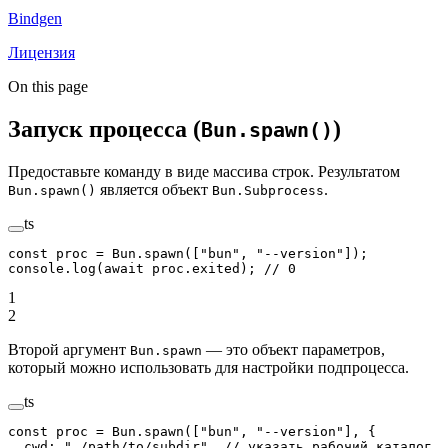
Bindgen
Лицензия
On this page
Запуск процесса (
)
Bun.spawn()
Предоставьте команду в виде массива строк. Результатом
является объект
.
Bun.spawn()
Bun.Subprocess
ts
const
 proc
 =
 Bun.
spawn
([
"bun"
, 
"--version"
]);
console.
log
(
await
 proc.exited); 
// 0
1
2
Второй аргумент
— это объект параметров,
Bun.spawn
который можно использовать для настройки подпроцесса.
ts
const
 proc
 =
 Bun.
spawn
([
"bun"
, 
"--version"
], {
  cwd: 
"./path/to/subdir"
, 
// указать рабочий каталог