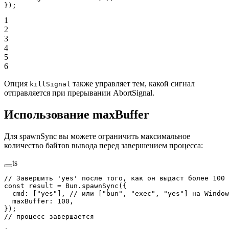
});
1
2
3
4
5
6
Опция
также управляет тем, какой сигнал
killSignal
отправляется при прерывании AbortSignal.
Использование maxBuffer
Для spawnSync вы можете ограничить максимальное
количество байтов вывода перед завершением процесса:
ts
// Завершить 'yes' после того, как он выдаст более 100 
const
 result
 =
 Bun.
spawnSync
({
  cmd: [
"yes"
], 
// или ["bun", "exec", "yes"] на Window
  maxBuffer: 
100
,
});
// процесс завершается