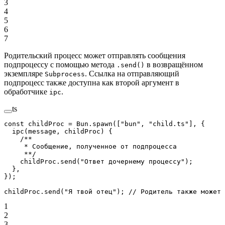
3
4
5
6
7
Родительский процесс может отправлять сообщения
подпроцессу с помощью метода
в возвращённом
.send()
экземпляре
. Ссылка на отправляющий
Subprocess
подпроцесс также доступна как второй аргумент в
обработчике
.
ipc
ts
const
 childProc
 =
 Bun.
spawn
([
"bun"
, 
"child.ts"
], {
  ipc
(
message
, 
childProc
) {
    /**
     * Сообщение, полученное от подпроцесса
     **/
    childProc.
send
(
"Ответ дочернему процессу"
);
  },
});
childProc.
send
(
"Я твой отец"
); 
// Родитель также может 
1
2
3