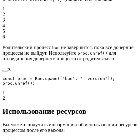
1
2
3
4
5
6
Родительский процесс
не завершится, пока все дочерние
bun
процессы не выйдут. Используйте
для
proc.unref()
отсоединения дочернего процесса от родительского.
ts
const
 proc
 =
 Bun.
spawn
([
"bun"
, 
"--version"
]);
proc.
unref
();
1
2
Использование ресурсов
Вы можете получить информацию об использовании ресурсов
процессом после его выхода: