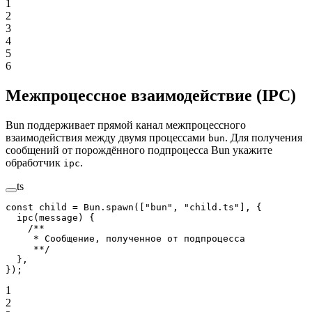
1
2
3
4
5
6
Межпроцессное взаимодействие (IPC)
Bun поддерживает прямой канал межпроцессного
взаимодействия между двумя процессами
. Для получения
bun
сообщений от порождённого подпроцесса Bun укажите
обработчик
.
ipc
ts
const
 child
 =
 Bun.
spawn
([
"bun"
, 
"child.ts"
], {
  ipc
(
message
) {
    /**
     * Сообщение, полученное от подпроцесса
     **/
  },
});
1
2