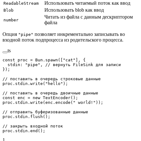
Использовать читаемый поток как ввод
ReadableStream
Использовать blob как ввод
Blob
Читать из файла с данным дескриптором
number
файла
Опция
позволяет инкрементально записывать во
"pipe"
входной поток подпроцесса из родительского процесса.
ts
const
 proc
 =
 Bun.
spawn
([
"cat"
], {
  stdin: 
"pipe"
, 
// вернуть FileSink для записи
});
// поставить в очередь строковые данные
proc.stdin.
write
(
"hello"
);
// поставить в очередь двоичные данные
const
 enc
 =
 new
 TextEncoder
();
proc.stdin.
write
(enc.
encode
(
" world!"
));
// отправить буферизованные данные
proc.stdin.
flush
();
// закрыть входной поток
proc.stdin.
end
();
1