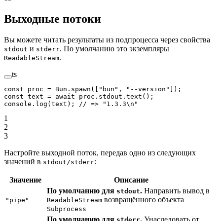
Выходные потоки
Вы можете читать результаты из подпроцесса через свойства
и
. По умолчанию это экземпляры
stdout
stderr
.
ReadableStream
ts
const
 proc
 =
 Bun.
spawn
([
"bun"
, 
"--version"
]);
const
 text
 =
 await
 proc.stdout.
text
();
console.
log
(text); 
// => "1.3.3\n"
1
2
3
Настройте выходной поток, передав одно из следующих
значений в
:
stdout/stderr
Значение
Описание
По умолчанию для
.
Направить вывод в
stdout
возвращённого объекта
"pipe"
ReadableStream
Subprocess
По умолчанию для
.
Унаследовать от
stderr