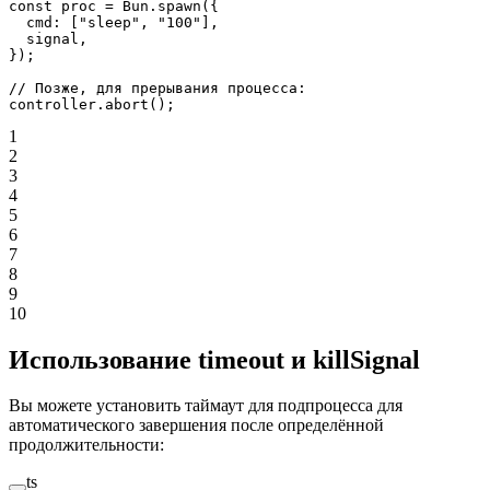
const
 proc
 =
 Bun.
spawn
({
  cmd: [
"sleep"
, 
"100"
],
  signal,
});
// Позже, для прерывания процесса:
controller.
abort
();
1
2
3
4
5
6
7
8
9
10
Использование timeout и killSignal
Вы можете установить таймаут для подпроцесса для
автоматического завершения после определённой
продолжительности:
ts