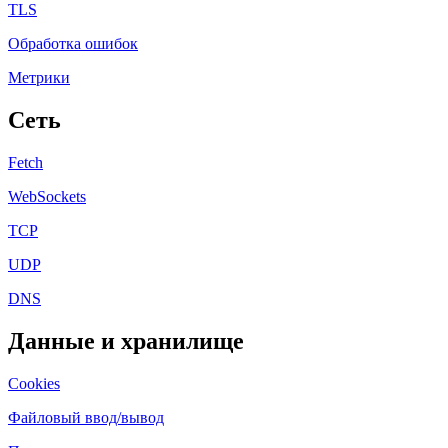
TLS
Обработка ошибок
Метрики
Сеть
Fetch
WebSockets
TCP
UDP
DNS
Данные и хранилище
Cookies
Файловый ввод/вывод