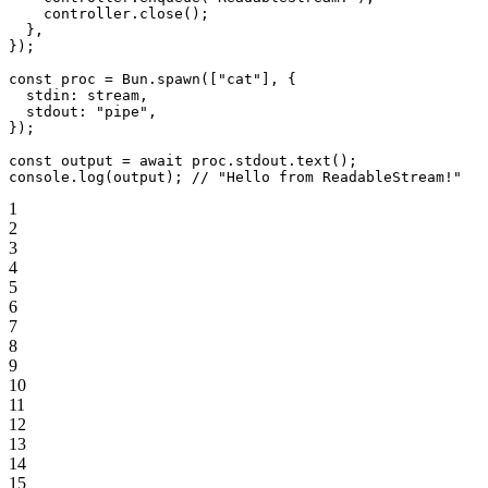
    controller.
close
();
  },
});
const
 proc
 =
 Bun.
spawn
([
"cat"
], {
  stdin: stream,
  stdout: 
"pipe"
,
});
const
 output
 =
 await
 proc.stdout.
text
();
console.
log
(output); 
// "Hello from ReadableStream!"
1
2
3
4
5
6
7
8
9
10
11
12
13
14
15