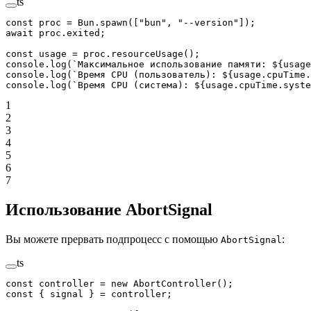
ts
const
 proc
 =
 Bun.
spawn
([
"bun"
, 
"--version"
]);
await
 proc.exited;
const
 usage
 =
 proc.
resourceUsage
();
console.
log
(
`Максимальное использование памяти: ${
usage
console.
log
(
`Время CPU (пользователь): ${
usage
.
cpuTime
.
console.
log
(
`Время CPU (система): ${
usage
.
cpuTime
.
syste
1
2
3
4
5
6
7
Использование AbortSignal
Вы можете прервать подпроцесс с помощью
:
AbortSignal
ts
const
 controller
 =
 new
 AbortController
();
const
 { 
signal
 } 
=
 controller;