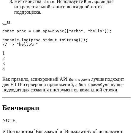
Нет свойства
. Используйте
для
stdin
Bun.spawn
инкрементальной записи во входной поток
подпроцесса.
ts
const
 proc
 =
 Bun.
spawnSync
([
"echo"
, 
"hello"
]);
console.
log
(proc.stdout.
toString
());
// => "hello\n"
1
2
3
4
Как правило, асинхронный API
лучше подходит
Bun.spawn
для HTTP-серверов и приложений, а
лучше
Bun.spawnSync
подходит для создания инструментов командной строки.
Бенчмарки
NOTE
⚡️ Под капотом `Bun.spawn` и `Bun.spawnSync` используют