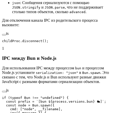
: Сообщения сериализуются с помощью
json
и
, что не поддерживает
JSON.stringify
JSON.parse
столько типов объектов, сколько
.
advanced
Для отключения канала IPC из родительского процесса
вызовите:
ts
childProc.
disconnect
();
1
IPC между Bun и Node.js
Для использования IPC между процессом
и процессом
bun
Node.js установите
в
. Это
serialization: "json"
Bun.spawn
связано с тем, что Node.js и Bun используют разные движки
JavaScript с разными форматами сериализации объектов.
js
if
 (
typeof
 Bun 
!==
 "undefined"
) {
  const
 prefix
 =
 `[bun ${
process
.
versions
.
bun
} 🐇]`
;
  const
 node
 =
 Bun.
spawn
({
    cmd: [
"node"
, __filename],
    ipc
({ 
message
 }) {