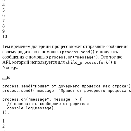
4
5
6
7
8
9
10
Тем временем дочерний процесс может отправлять сообщения
своему родителю с помощью
и получать
process.send()
сообщения с помощью
. Это тот же
process.on("message")
API, который используется для
в
child_process.fork()
Node.js.
ts
process.
send
(
"Привет от дочернего процесса как строка"
)
process.
send
({ message: 
"Привет от дочернего процесса к
process.
on
(
"message"
, 
message
 =>
 {
  // напечатать сообщение от родителя
  console.
log
(message);
});
1
2