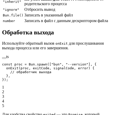
"inherit"
родительского процесса
Отбросить вывод
"ignore"
Записать в указанный файл
Bun.file()
Записать в файл с данным дескриптором файла
number
Обработка выхода
Используйте обратный вызов
для прослушивания
onExit
выхода процесса или его завершения.
ts
const
 proc
 =
 Bun.
spawn
([
"bun"
, 
"--version"
], {
  onExit
(
proc
, 
exitCode
, 
signalCode
, 
error
) {
    // обработчик выхода
  },
});
1
2
3
4
5
Для удобства свойство
— это
, который
exited
Promise