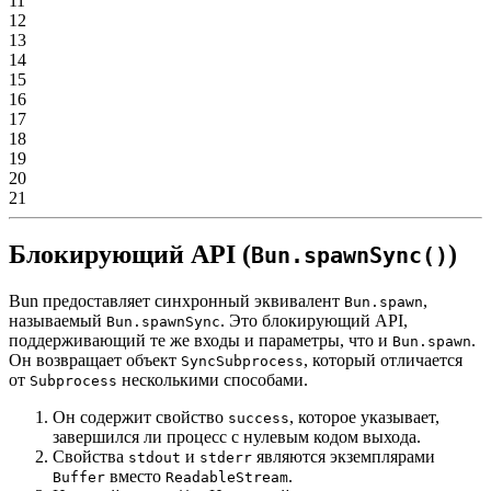
11
12
13
14
15
16
17
18
19
20
21
Блокирующий API (
)
Bun.spawnSync()
Bun предоставляет синхронный эквивалент
,
Bun.spawn
называемый
. Это блокирующий API,
Bun.spawnSync
поддерживающий те же входы и параметры, что и
.
Bun.spawn
Он возвращает объект
, который отличается
SyncSubprocess
от
несколькими способами.
Subprocess
Он содержит свойство
, которое указывает,
success
завершился ли процесс с нулевым кодом выхода.
Свойства
и
являются экземплярами
stdout
stderr
вместо
.
Buffer
ReadableStream