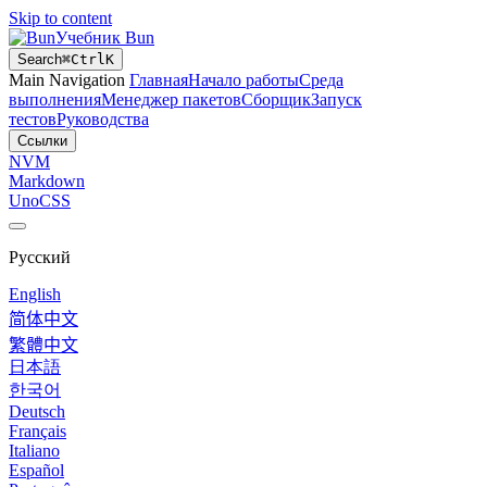
Skip to content
Учебник Bun
Search
⌘
Ctrl
K
Main Navigation
Главная
Начало работы
Среда
выполнения
Менеджер пакетов
Сборщик
Запуск
тестов
Руководства
Ссылки
NVM
Markdown
UnoCSS
Русский
English
简体中文
繁體中文
日本語
한국어
Deutsch
Français
Italiano
Español