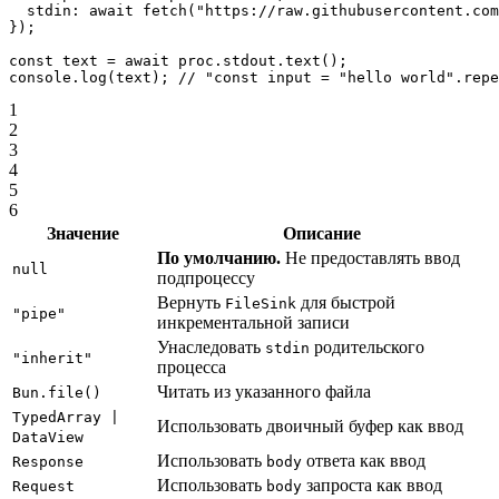
  stdin: 
await
 fetch
(
"https://raw.githubusercontent.com
});
const
 text
 =
 await
 proc.stdout.
text
();
console.
log
(text); 
// "const input = "hello world".repe
1
2
3
4
5
6
Значение
Описание
По умолчанию.
Не предоставлять ввод
null
подпроцессу
Вернуть
для быстрой
FileSink
"pipe"
инкрементальной записи
Унаследовать
родительского
stdin
"inherit"
процесса
Читать из указанного файла
Bun.file()
TypedArray |
Использовать двоичный буфер как ввод
DataView
Использовать
ответа как ввод
Response
body
Использовать
запроста как ввод
Request
body