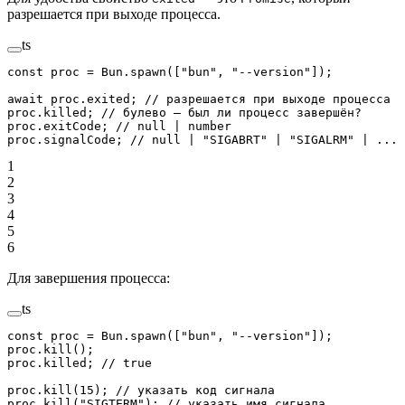
разрешается при выходе процесса.
ts
const
 proc
 =
 Bun.
spawn
([
"bun"
, 
"--version"
]);
await
 proc.exited; 
// разрешается при выходе процесса
proc.killed; 
// булево — был ли процесс завершён?
proc.exitCode; 
// null | number
proc.signalCode; 
// null | "SIGABRT" | "SIGALRM" | ...
1
2
3
4
5
6
Для завершения процесса:
ts
const
 proc
 =
 Bun.
spawn
([
"bun"
, 
"--version"
]);
proc.
kill
();
proc.killed; 
// true
proc.
kill
(
15
); 
// указать код сигнала
proc.
kill
(
"SIGTERM"
); 
// указать имя сигнала