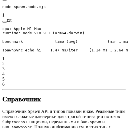
node
 spawn.node.mjs
1
txt
cpu: Apple M1 Max
runtime: node v18.9.1 (arm64-darwin)
benchmark              time (avg)             (min … ma
-------------------------------------------------------
spawnSync echo hi    1.47 ms/iter     (1.14 ms … 2.64 m
1
2
3
4
5
6
Справочник
Справочник Spawn API и типов показан ниже. Реальные типы
имеют сложные дженерики для строгой типизации потоков
с опциями, переданными в
и
Subprocess
Bun.spawn
. Полную информацию см. в этих типах,
Bun.spawnSync