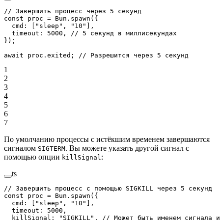
// Завершить процесс через 5 секунд
const
 proc
 =
 Bun.
spawn
({
  cmd: [
"sleep"
, 
"10"
],
  timeout: 
5000
, 
// 5 секунд в миллисекундах
});
await
 proc.exited; 
// Разрешится через 5 секунд
1
2
3
4
5
6
7
По умолчанию процессы с истёкшим временем завершаются
сигналом
. Вы можете указать другой сигнал с
SIGTERM
помощью опции
:
killSignal
ts
// Завершить процесс с помощью SIGKILL через 5 секунд
const
 proc
 =
 Bun.
spawn
({
  cmd: [
"sleep"
, 
"10"
],
  timeout: 
5000
,
  killSignal: 
"SIGKILL"
, 
// Может быть именем сигнала и