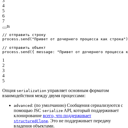
3
4
5
6
7
ts
// отправить строку
process.
send
(
"Привет от дочернего процесса как строка"
)
// отправить объект
process.
send
({ message: 
"Привет от дочернего процесса к
1
2
3
4
5
Опция
управляет основным форматом
serialization
взаимодействия между двумя процессами:
: (по умолчанию) Сообщения сериализуются с
advanced
помощью JSC
API, который поддерживает
serialize
клонирование
всего, что поддерживает
. Это не поддерживает передачу
structuredClone
владения объектами.