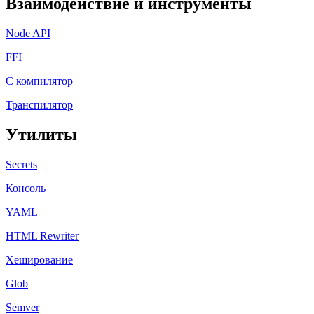
Взаимодействие и инструменты
Node API
FFI
C компилятор
Транспилятор
Утилиты
Secrets
Консоль
YAML
HTML Rewriter
Хеширование
Glob
Semver