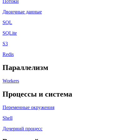
Потоки
Двоичные данные
SQL
SQLite
S3
Redis
Параллелизм
Workers
Процессы и система
Переменные окружения
Shell
Дочерний процесс