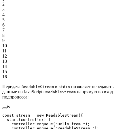
2
3
4
5
6
7
8
9
10
11
12
13
14
15
16
Передача
в
позволяет передавать
ReadableStream
stdin
данные из JavaScript
напрямую во вход
ReadableStream
подпроцесса:
ts
const
 stream
 =
 new
 ReadableStream
({
  start
(
controller
) {
    controller.
enqueue
(
"Hello from "
);
    controller.
enqueue
(
"ReadableStream!"
);