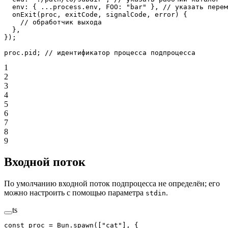
  env: { 
...
process.env, FOO: 
"bar"
 }, 
// указать перем
  onExit
(
proc
, 
exitCode
, 
signalCode
, 
error
) {
    // обработчик выхода
  },
});
proc.pid; 
// идентификатор процесса подпроцесса
1
2
3
4
5
6
7
8
9
Входной поток
По умолчанию входной поток подпроцесса не определён; его
можно настроить с помощью параметра
.
stdin
ts
const
 proc
 =
 Bun.
spawn
([
"cat"
], {