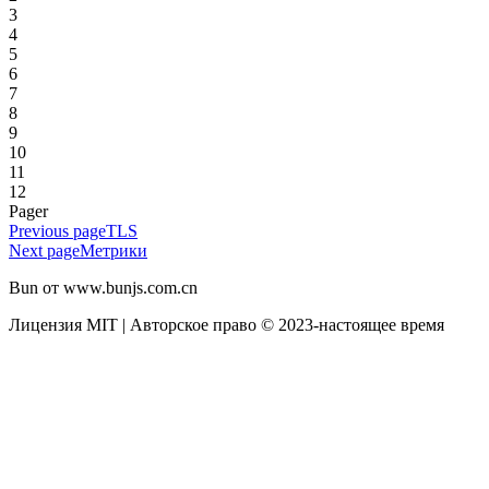
3
4
5
6
7
8
9
10
11
12
Pager
Previous page
TLS
Next page
Метрики
Bun от www.bunjs.com.cn
Лицензия MIT | Авторское право © 2023-настоящее время