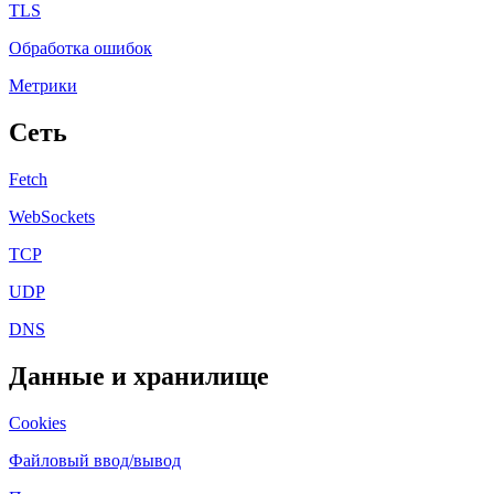
TLS
Обработка ошибок
Метрики
Сеть
Fetch
WebSockets
TCP
UDP
DNS
Данные и хранилище
Cookies
Файловый ввод/вывод