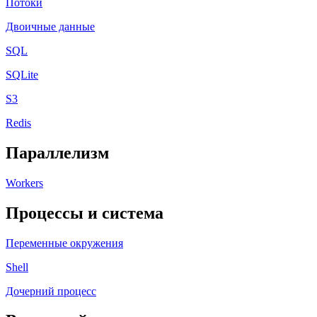
Потоки
Двоичные данные
SQL
SQLite
S3
Redis
Параллелизм
Workers
Процессы и система
Переменные окружения
Shell
Дочерний процесс