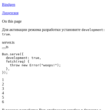
Bindgen
Лицензия
On this page
Для активации режима разработки установите
development:
.
true
server.ts
ts
Bun.
serve
({
  development: 
true
, 
  fetch
(
req
) {
    throw
 new
 Error
(
"woops!"
);
  },
});
1
2
3
4
5
6