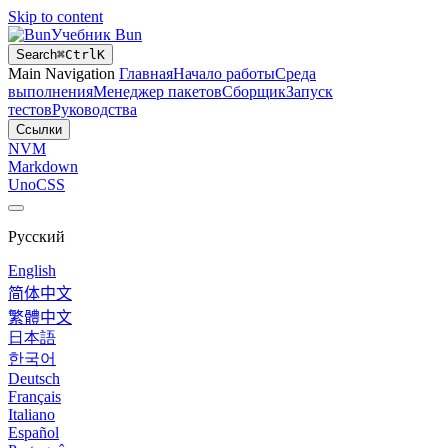
Skip to content
Учебник Bun
Search
⌘
Ctrl
K
Main Navigation
Главная
Начало работы
Среда
выполнения
Менеджер пакетов
Сборщик
Запуск
тестов
Руководства
Ссылки
NVM
Markdown
UnoCSS
Русский
English
简体中文
繁體中文
日本語
한국어
Deutsch
Français
Italiano
Español