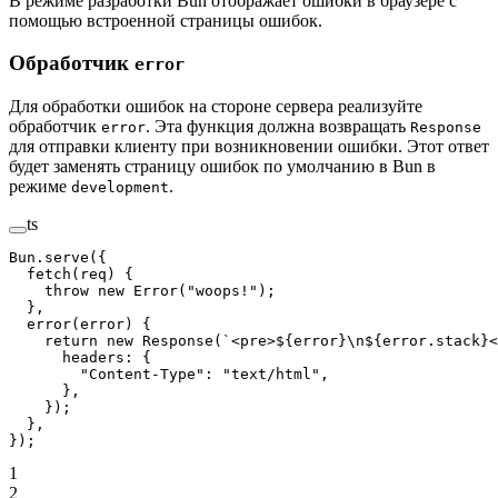
В режиме разработки Bun отображает ошибки в браузере с
помощью встроенной страницы ошибок.
Обработчик
error
Для обработки ошибок на стороне сервера реализуйте
обработчик
. Эта функция должна возвращать
error
Response
для отправки клиенту при возникновении ошибки. Этот ответ
будет заменять страницу ошибок по умолчанию в Bun в
режиме
.
development
ts
Bun.
serve
({
  fetch
(
req
) {
    throw
 new
 Error
(
"woops!"
);
  },
  error
(
error
) {
    return
 new
 Response
(
`<pre>${
error
}
\n
${
error
.
stack
}<
      headers: {
        "Content-Type"
: 
"text/html"
,
      },
    });
  },
});
1
2