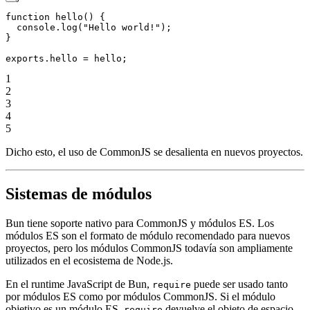
function
 hello
() {
  console.
log
(
"Hello world!"
);
}
exports
.hello 
=
 hello;
1
2
3
4
5
Dicho esto, el uso de CommonJS se desalienta en nuevos proyectos.
Sistemas de módulos
Bun tiene soporte nativo para CommonJS y módulos ES. Los
módulos ES son el formato de módulo recomendado para nuevos
proyectos, pero los módulos CommonJS todavía son ampliamente
utilizados en el ecosistema de Node.js.
En el runtime JavaScript de Bun,
puede ser usado tanto
require
por módulos ES como por módulos CommonJS. Si el módulo
objetivo es un módulo ES,
devuelve el objeto de espacio
require