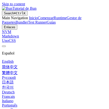
Skip to content
Tutorial de Bun
Search
⌘
Ctrl
K
Main Navigation
Inicio
Comenzar
Runtime
Gestor de
Paquetes
Bundler
Test Runner
Guías
Enlaces
NVM
Markdown
UnoCSS
Español
English
简体中文
繁體中文
Русский
日本語
한국어
Deutsch
Français
Italiano
Português