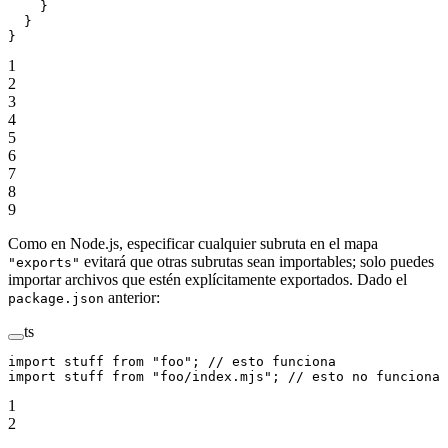
    }
  }
}
1
2
3
4
5
6
7
8
9
Como en Node.js, especificar cualquier subruta en el mapa
evitará que otras subrutas sean importables; solo puedes
"exports"
importar archivos que estén explícitamente exportados. Dado el
anterior:
package.json
ts
import
 stuff 
from
 "foo"
; 
// esto funciona
import
 stuff 
from
 "foo/index.mjs"
; 
// esto no funciona
1
2