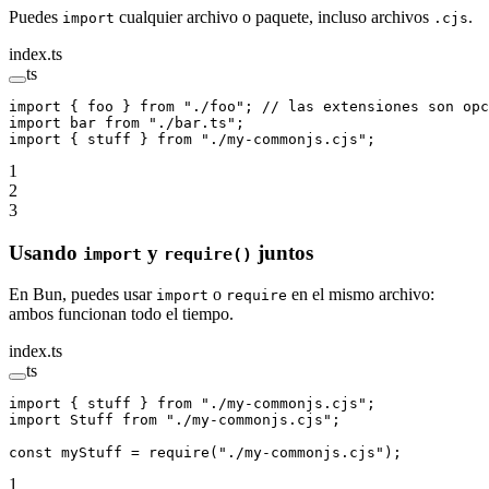
Puedes
cualquier archivo o paquete, incluso archivos
.
import
.cjs
index.ts
ts
import
 { foo } 
from
 "./foo"
; 
// las extensiones son opc
import
 bar 
from
 "./bar.ts"
;
import
 { stuff } 
from
 "./my-commonjs.cjs"
;
1
2
3
Usando
y
juntos
import
require()
En Bun, puedes usar
o
en el mismo archivo:
import
require
ambos funcionan todo el tiempo.
index.ts
ts
import
 { stuff } 
from
 "./my-commonjs.cjs"
;
import
 Stuff 
from
 "./my-commonjs.cjs"
;
const
 myStuff
 =
 require
(
"./my-commonjs.cjs"
);
1