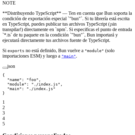
NOTE
**Distribuyendo TypeScript** — Ten en cuenta que Bun soporta la
condición de exportación especial `"bun"`. Si tu librería está escrita
en TypeScript, puedes publicar tus archivos TypeScript (¡sin
transpilar!) directamente en `npm`. Si especificas el punto de entrada
`*.ts` de tu paquete en la condición `"bun"`, Bun importará y
ejecutará directamente tus archivos fuente de TypeScript.
Si
no está definido, Bun vuelve a
(solo
exports
"module"
importaciones ESM) y luego a
.
"main"
json
{
  "name"
: 
"foo"
,
  "module"
: 
"./index.js"
,
  "main"
: 
"./index.js"
}
1
2
3
4
5