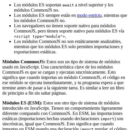
Los módulos ES soportan
a nivel superior y los
await
módulos CommonJS no.
Los módulos ES siempre están en
modo estricto
, mientras que
los módulos CommonJS no.
Los navegadores no tienen soporte nativo para módulos
CommonJS, pero tienen soporte nativo para módulos ES vía
.
<script type="module">
Los módulos CommonJS no son estáticamente analizables,
mientras que los módulos ES solo permiten importaciones y
exportaciones estáticas.
Módulos CommonJS:
Estos son un tipo de sistema de módulos
usado en JavaScript. Una característica clave de los módulos
CommonJS es que se cargan y ejecutan sincrónicamente. Esto
significa que cuando importas un módulo CommonJS, el código en
ese módulo se ejecuta inmediatamente, y tu programa espera a que
termine antes de pasar a la siguiente tarea. Es similar a leer un libro
de principio a fin sin saltar páginas.
Módulos ES (ESM):
Estos son otro tipo de sistema de módulos
introducido en JavaScript. Tienen un comportamiento ligeramente
diferente comparado con CommonJS. En ESM, las importaciones
estáticas (importaciones hechas usando declaraciones
) son
import
sincrónicas, igual que CommonJS. Esto significa que cuando
importas un ESM usando una declaración
regular, el código
import