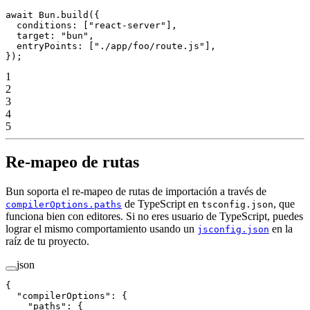
await
 Bun.
build
({
  conditions: [
"react-server"
],
  target: 
"bun"
,
  entryPoints: [
"./app/foo/route.js"
],
});
1
2
3
4
5
Re-mapeo de rutas
Bun soporta el re-mapeo de rutas de importación a través de
de TypeScript en
, que
compilerOptions.paths
tsconfig.json
funciona bien con editores. Si no eres usuario de TypeScript, puedes
lograr el mismo comportamiento usando un
en la
jsconfig.json
raíz de tu proyecto.
json
{
  "compilerOptions"
: {
    "paths"
: {