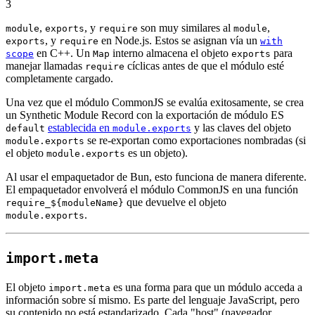
3
,
, y
son muy similares al
,
module
exports
require
module
, y
en Node.js. Estos se asignan vía un
exports
require
with
en C++. Un
interno almacena el objeto
para
scope
Map
exports
manejar llamadas
cíclicas antes de que el módulo esté
require
completamente cargado.
Una vez que el módulo CommonJS se evalúa exitosamente, se crea
un Synthetic Module Record con la exportación de módulo ES
establecida en
y las claves del objeto
default
module.exports
se re-exportan como exportaciones nombradas (si
module.exports
el objeto
es un objeto).
module.exports
Al usar el empaquetador de Bun, esto funciona de manera diferente.
El empaquetador envolverá el módulo CommonJS en una función
que devuelve el objeto
require_${moduleName}
.
module.exports
import.meta
El objeto
es una forma para que un módulo acceda a
import.meta
información sobre sí mismo. Es parte del lenguaje JavaScript, pero
su contenido no está estandarizado. Cada "host" (navegador,