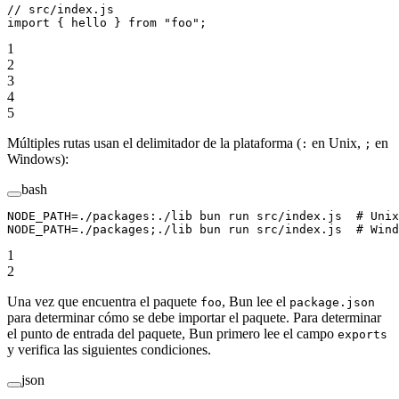
// src/index.js
import
 { hello } 
from
 "foo"
;
1
2
3
4
5
Múltiples rutas usan el delimitador de la plataforma (
en Unix,
en
:
;
Windows):
bash
NODE_PATH
=
./packages:./lib
 bun
 run
 src/index.js
  # Unix
NODE_PATH
=
./packages
;
./lib
 bun
 run
 src/index.js
  # Wind
1
2
Una vez que encuentra el paquete
, Bun lee el
foo
package.json
para determinar cómo se debe importar el paquete. Para determinar
el punto de entrada del paquete, Bun primero lee el campo
exports
y verifica las siguientes condiciones.
json