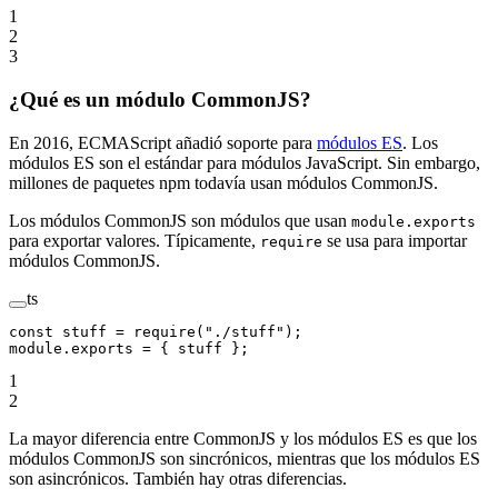
1
2
3
¿Qué es un módulo CommonJS?
En 2016, ECMAScript añadió soporte para
módulos ES
. Los
módulos ES son el estándar para módulos JavaScript. Sin embargo,
millones de paquetes npm todavía usan módulos CommonJS.
Los módulos CommonJS son módulos que usan
module.exports
para exportar valores. Típicamente,
se usa para importar
require
módulos CommonJS.
ts
const
 stuff
 =
 require
(
"./stuff"
);
module
.
exports
 =
 { stuff };
1
2
La mayor diferencia entre CommonJS y los módulos ES es que los
módulos CommonJS son sincrónicos, mientras que los módulos ES
son asincrónicos. También hay otras diferencias.