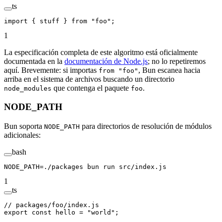
ts
import
 { stuff } 
from
 "foo"
;
1
La especificación completa de este algoritmo está oficialmente
documentada en la
documentación de Node.js
; no lo repetiremos
aquí. Brevemente: si importas
, Bun escanea hacia
from "foo"
arriba en el sistema de archivos buscando un directorio
que contenga el paquete
.
node_modules
foo
NODE_PATH
Bun soporta
para directorios de resolución de módulos
NODE_PATH
adicionales:
bash
NODE_PATH
=
./packages
 bun
 run
 src/index.js
1
ts
// packages/foo/index.js
export
 const
 hello
 =
 "world"
;