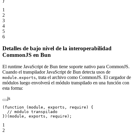
}
1
2
3
4
5
6
Detalles de bajo nivel de la interoperabilidad
CommonJS en Bun
El runtime JavaScript de Bun tiene soporte nativo para CommonJS.
Cuando el transpilador JavaScript de Bun detecta usos de
, trata el archivo como CommonJS. El cargador de
module.exports
módulos luego envolverá el módulo transpilado en una función con
esta forma:
js
(
function
 (
module
, 
exports
, 
require
) {
  // módulo transpilado
})(
module
, 
exports
, require);
1
2