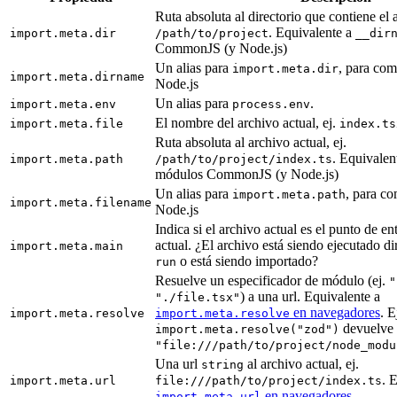
Ruta absoluta al directorio que contiene el a
. Equivalente a
import.meta.dir
/path/to/project
__dir
CommonJS (y Node.js)
Un alias para
, para com
import.meta.dir
import.meta.dirname
Node.js
Un alias para
.
import.meta.env
process.env
El nombre del archivo actual, ej.
import.meta.file
index.ts
Ruta absoluta al archivo actual, ej.
. Equivalen
import.meta.path
/path/to/project/index.ts
módulos CommonJS (y Node.js)
Un alias para
, para co
import.meta.path
import.meta.filename
Node.js
Indica si el archivo actual es el punto de e
actual. ¿El archivo está siendo ejecutado d
import.meta.main
o está siendo importado?
run
Resuelve un especificador de módulo (ej.
"
) a una url. Equivalente a
"./file.tsx"
en navegadores
. 
import.meta.resolve
import.meta.resolve
devuelve
import.meta.resolve("zod")
"file:///path/to/project/node_modu
Una url
al archivo actual, ej.
string
. 
import.meta.url
file:///path/to/project/index.ts
en navegadores
import.meta.url