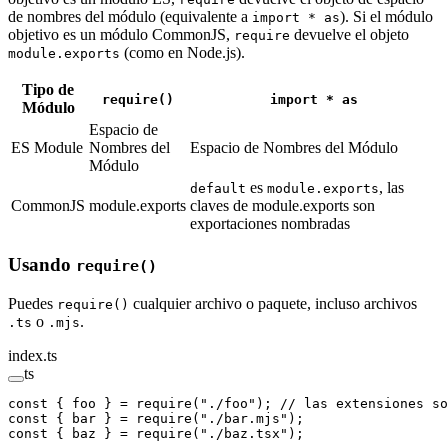
de nombres del módulo (equivalente a
). Si el módulo
import * as
objetivo es un módulo CommonJS,
devuelve el objeto
require
(como en Node.js).
module.exports
Tipo de
require()
import * as
Módulo
Espacio de
ES Module
Nombres del
Espacio de Nombres del Módulo
Módulo
es
, las
default
module.exports
CommonJS
module.exports
claves de module.exports son
exportaciones nombradas
Usando
require()
Puedes
cualquier archivo o paquete, incluso archivos
require()
o
.
.ts
.mjs
index.ts
ts
const
 { 
foo
 } 
=
 require
(
"./foo"
); 
// las extensiones so
const
 { 
bar
 } 
=
 require
(
"./bar.mjs"
);
const
 { 
baz
 } 
=
 require
(
"./baz.tsx"
);