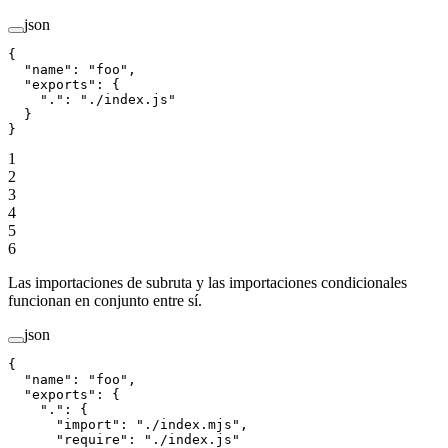
json
{
  "name"
: 
"foo"
,
  "exports"
: {
    "."
: 
"./index.js"
  }
}
1
2
3
4
5
6
Las importaciones de subruta y las importaciones condicionales
funcionan en conjunto entre sí.
json
{
  "name"
: 
"foo"
,
  "exports"
: {
    "."
: {
      "import"
: 
"./index.mjs"
,
      "require"
: 
"./index.js"