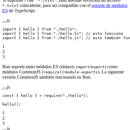
Si importas
, Bun además verificará un archivo
from "*.js{x}"
coincidente, para ser compatible con el
soporte de módulos
*.ts{x}
ES
de TypeScript.
ts
import
 { hello } 
from
 "./hello"
;
import
 { hello } 
from
 "./hello.ts"
; 
// esto funciona
import
 { hello } 
from
 "./hello.js"
; 
// esto también fun
1
2
3
Bun soporta tanto módulos ES (sintaxis
/
) como
import
export
módulos CommonJS (
/
). La siguiente
require()
module.exports
versión CommonJS también funcionaría en Bun.
js
const
 { 
hello
 } 
=
 require
(
"./hello"
);
hello
();
1
2
3
js