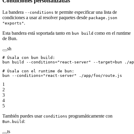
Condiciones personalizadas
La bandera
te permite especificar una lista de
--conditions
condiciones a usar al resolver paquetes desde
package.json
.
"exports"
Esta bandera está soportada tanto en
como en el runtime
bun build
de Bun.
sh
# Úsala con bun build:
bun
 build
 --conditions=
"react-server"
 --target=bun
 ./ap
# Úsala con el runtime de bun:
bun
 --conditions=
"react-server"
 ./app/foo/route.js
1
2
3
4
5
También puedes usar
programáticamente con
conditions
:
Bun.build
ts