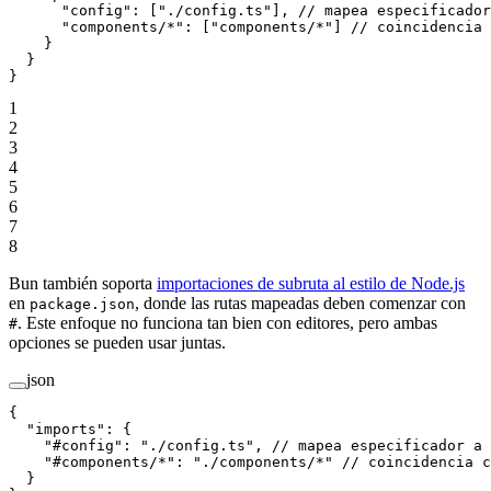
      "config"
: [
"./config.ts"
], 
// mapea especificador
      "components/*"
: [
"components/*"
] 
// coincidencia 
    }
  }
}
1
2
3
4
5
6
7
8
Bun también soporta
importaciones de subruta al estilo de Node.js
en
, donde las rutas mapeadas deben comenzar con
package.json
. Este enfoque no funciona tan bien con editores, pero ambas
#
opciones se pueden usar juntas.
json
{
  "imports"
: {
    "#config"
: 
"./config.ts"
, 
// mapea especificador a 
    "#components/*"
: 
"./components/*"
 // coincidencia c
  }