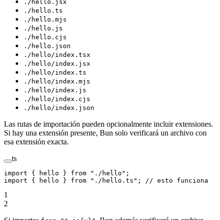
./hello.jsx
./hello.ts
./hello.mjs
./hello.js
./hello.cjs
./hello.json
./hello/index.tsx
./hello/index.jsx
./hello/index.ts
./hello/index.mjs
./hello/index.js
./hello/index.cjs
./hello/index.json
Las rutas de importación pueden opcionalmente incluir extensiones.
Si hay una extensión presente, Bun solo verificará un archivo con
esa extensión exacta.
ts
import
 { hello } 
from
 "./hello"
;
import
 { hello } 
from
 "./hello.ts"
; 
// esto funciona
1
2