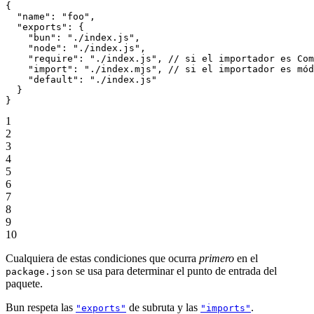
{
  "name"
: 
"foo"
,
  "exports"
: {
    "bun"
: 
"./index.js"
,
    "node"
: 
"./index.js"
,
    "require"
: 
"./index.js"
, 
// si el importador es Com
    "import"
: 
"./index.mjs"
, 
// si el importador es mód
    "default"
: 
"./index.js"
  }
}
1
2
3
4
5
6
7
8
9
10
Cualquiera de estas condiciones que ocurra
primero
en el
se usa para determinar el punto de entrada del
package.json
paquete.
Bun respeta las
de subruta y las
.
"exports"
"imports"