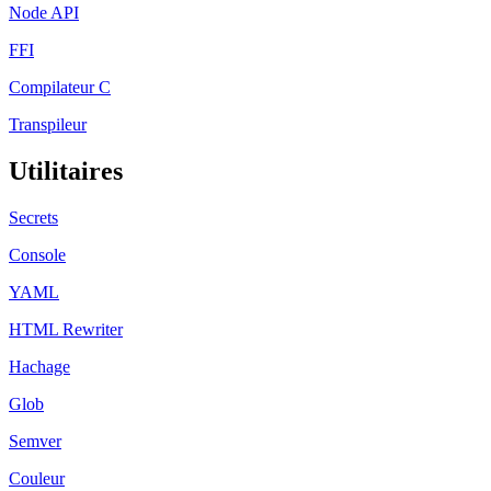
Node API
FFI
Compilateur C
Transpileur
Utilitaires
Secrets
Console
YAML
HTML Rewriter
Hachage
Glob
Semver
Couleur