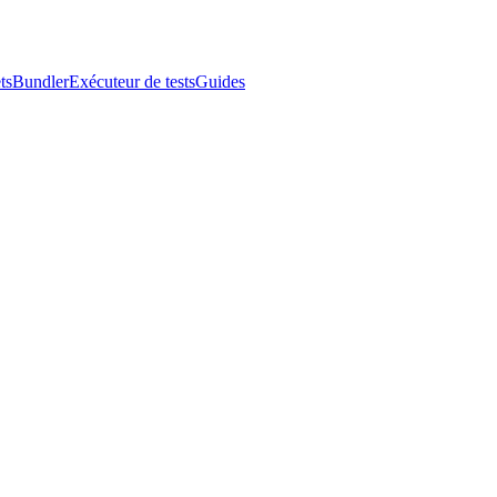
ts
Bundler
Exécuteur de tests
Guides