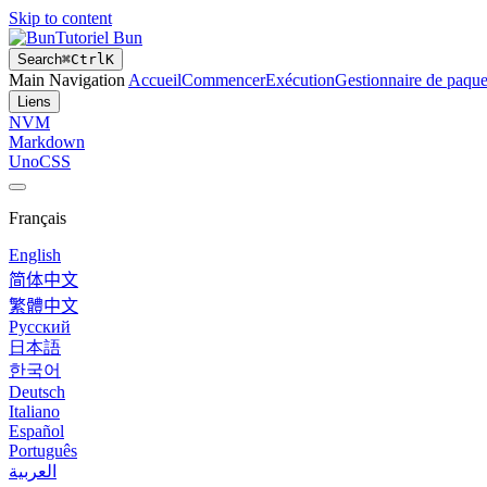
Skip to content
Tutoriel Bun
Search
⌘
Ctrl
K
Main Navigation
Accueil
Commencer
Exécution
Gestionnaire de paque
Liens
NVM
Markdown
UnoCSS
Français
English
简体中文
繁體中文
Русский
日本語
한국어
Deutsch
Italiano
Español
Português
العربية