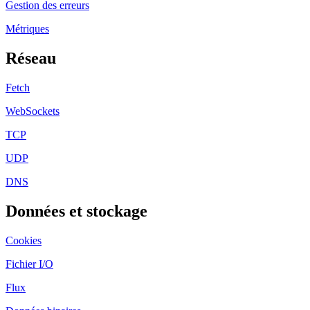
Gestion des erreurs
Métriques
Réseau
Fetch
WebSockets
TCP
UDP
DNS
Données et stockage
Cookies
Fichier I/O
Flux