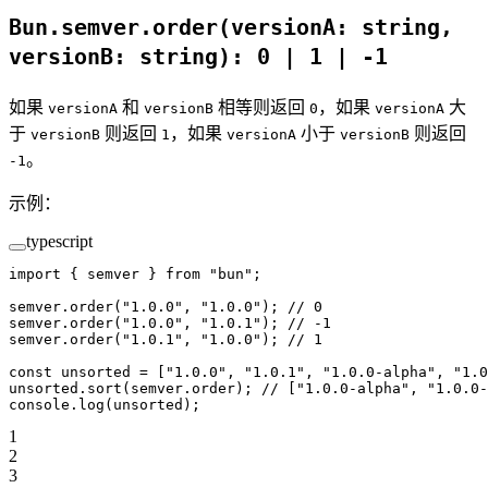
Bun.semver.order(versionA: string,
versionB: string): 0 | 1 | -1
如果
和
相等则返回
，如果
大
versionA
versionB
0
versionA
于
则返回
，如果
小于
则返回
versionB
1
versionA
versionB
。
-1
示例：
typescript
import
 { semver } 
from
 "bun"
;
semver.
order
(
"1.0.0"
, 
"1.0.0"
); 
// 0
semver.
order
(
"1.0.0"
, 
"1.0.1"
); 
// -1
semver.
order
(
"1.0.1"
, 
"1.0.0"
); 
// 1
const
 unsorted
 =
 [
"1.0.0"
, 
"1.0.1"
, 
"1.0.0-alpha"
, 
"1.0
unsorted.
sort
(semver.order); 
// ["1.0.0-alpha", "1.0.0-
console.
log
(unsorted);
1
2
3