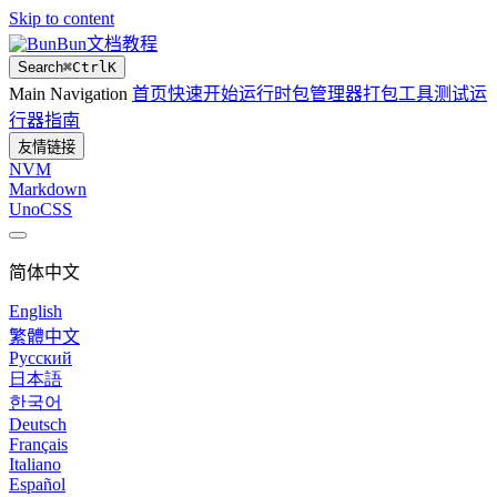
Skip to content
Bun文档教程
Search
⌘
Ctrl
K
Main Navigation
首页
快速开始
运行时
包管理器
打包工具
测试运
行器
指南
友情链接
NVM
Markdown
UnoCSS
简体中文
English
繁體中文
Русский
日本語
한국어
Deutsch
Français
Italiano
Español