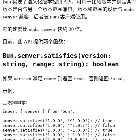
Bun 实现了语义化版本控制 API，可用于比较版本并确定某个
版本是否与另一个版本范围兼容。版本和范围的设计与
node-
兼容，后者被 npm 客户端使用。
semver
它的速度比
快约 20 倍。
node-semver
目前，此 API 提供两个函数：
Bun.semver.satisfies(version:
string, range: string): boolean
如果
满足
则返回
，否则返回
。
version
range
true
false
示例：
typescript
import
 { semver } 
from
 "bun"
;
semver.
satisfies
(
"1.0.0"
, 
"^1.0.0"
); 
// true
semver.
satisfies
(
"1.0.0"
, 
"^1.0.1"
); 
// false
semver.
satisfies
(
"1.0.0"
, 
"~1.0.0"
); 
// true
semver.
satisfies
(
"1.0.0"
, 
"~1.0.1"
); 
// false
semver.
satisfies
(
"1.0.0"
, 
"1.0.0"
); 
// true