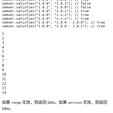
semver.
satisfies
(
"1.0.0"
, 
"1.0.1"
); 
// false
semver.
satisfies
(
"1.0.1"
, 
"1.0.0"
); 
// false
semver.
satisfies
(
"1.0.0"
, 
"1.0.x"
); 
// true
semver.
satisfies
(
"1.0.0"
, 
"1.x.x"
); 
// true
semver.
satisfies
(
"1.0.0"
, 
"x.x.x"
); 
// true
semver.
satisfies
(
"1.0.0"
, 
"1.0.0 - 2.0.0"
); 
// true
semver.
satisfies
(
"1.0.0"
, 
"1.0.0 - 1.0.1"
); 
// true
1
2
3
4
5
6
7
8
9
10
11
12
13
14
如果
无效，则返回 false。如果
无效，则返回
range
version
false。