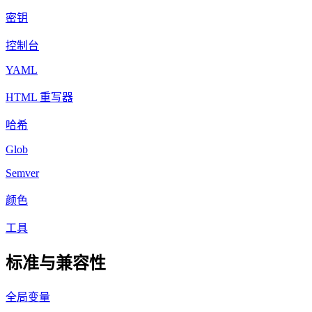
密钥
控制台
YAML
HTML 重写器
哈希
Glob
Semver
颜色
工具
标准与兼容性
全局变量