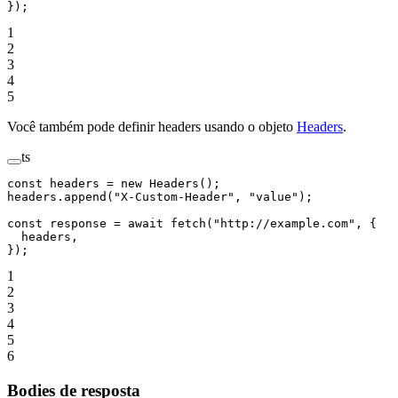
});
1
2
3
4
5
Você também pode definir headers usando o objeto
Headers
.
ts
const
 headers
 =
 new
 Headers
();
headers.
append
(
"X-Custom-Header"
, 
"value"
);
const
 response
 =
 await
 fetch
(
"http://example.com"
, {
  headers,
});
1
2
3
4
5
6
Bodies de resposta