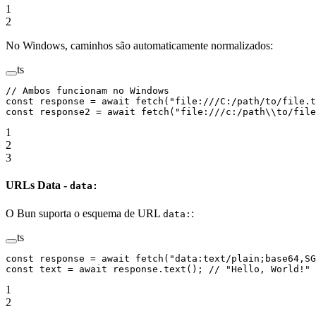
1
2
No Windows, caminhos são automaticamente normalizados:
ts
// Ambos funcionam no Windows
const
 response
 =
 await
 fetch
(
"file:///C:/path/to/file.t
const
 response2
 =
 await
 fetch
(
"file:///c:/path
\\
to/file
1
2
3
URLs Data -
data:
O Bun suporta o esquema de URL
:
data:
ts
const
 response
 =
 await
 fetch
(
"data:text/plain;base64,S
const
 text
 =
 await
 response.
text
(); 
// "Hello, World!"
1
2