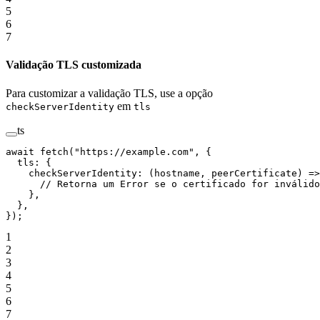
5
6
7
Validação TLS customizada
Para customizar a validação TLS, use a opção
em
checkServerIdentity
tls
ts
await
 fetch
(
"https://example.com"
, {
  tls: {
    checkServerIdentity
: (
hostname
, 
peerCertificate
) 
=>
      // Retorna um Error se o certificado for inválido
    },
  },
});
1
2
3
4
5
6
7