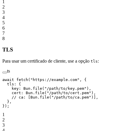
1
2
3
4
5
6
7
8
TLS
Para usar um certificado de cliente, use a opção
:
tls
ts
await
 fetch
(
"https://example.com"
, {
  tls: {
    key: Bun.
file
(
"/path/to/key.pem"
),
    cert: Bun.
file
(
"/path/to/cert.pem"
),
    // ca: [Bun.file("/path/to/ca.pem")],
  },
});
1
2
3
4