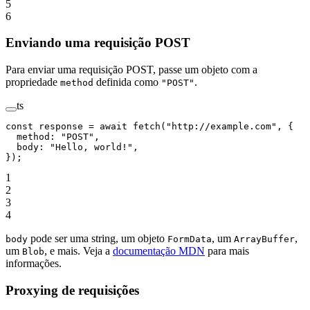
5
6
Enviando uma requisição POST
Para enviar uma requisição POST, passe um objeto com a
propriedade
definida como
.
method
"POST"
ts
const
 response
 =
 await
 fetch
(
"http://example.com"
, {
  method: 
"POST"
,
  body: 
"Hello, world!"
,
});
1
2
3
4
pode ser uma string, um objeto
, um
,
body
FormData
ArrayBuffer
um
, e mais. Veja a
documentação MDN
para mais
Blob
informações.
Proxying de requisições