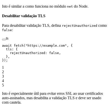
Isto é similar a como funciona no módulo
do Node.
net
Desabilitar validação TLS
Para desabilitar validação TLS, defina
como
rejectUnauthorized
:
false
ts
await
 fetch
(
"https://example.com"
, {
  tls: {
    rejectUnauthorized: 
false
,
  },
});
1
2
3
4
5
Isto é especialmente útil para evitar erros SSL ao usar certificados
auto-assinados, mas desabilita a validação TLS e deve ser usado
com cautela.