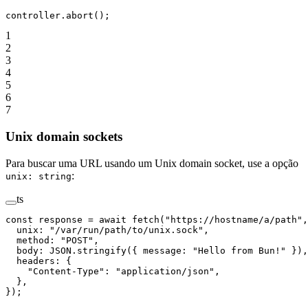
controller.
abort
();
1
2
3
4
5
6
7
Unix domain sockets
Para buscar uma URL usando um Unix domain socket, use a opção
:
unix: string
ts
const
 response
 =
 await
 fetch
(
"https://hostname/a/path"
,
  unix: 
"/var/run/path/to/unix.sock"
,
  method: 
"POST"
,
  body: 
JSON
.
stringify
({ message: 
"Hello from Bun!"
 }),
  headers: {
    "Content-Type"
: 
"application/json"
,
  },
});