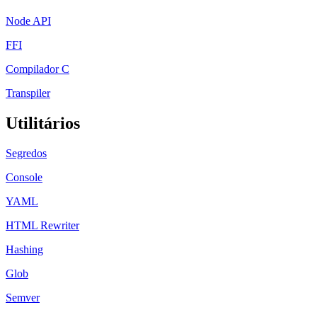
Node API
FFI
Compilador C
Transpiler
Utilitários
Segredos
Console
YAML
HTML Rewriter
Hashing
Glob
Semver