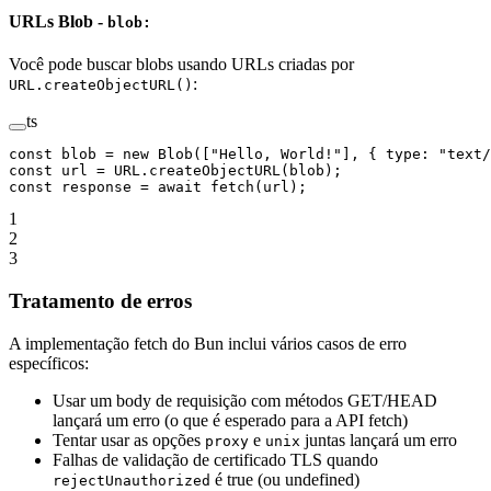
URLs Blob -
blob:
Você pode buscar blobs usando URLs criadas por
:
URL.createObjectURL()
ts
const
 blob
 =
 new
 Blob
([
"Hello, World!"
], { type: 
"text/
const
 url
 =
 URL
.
createObjectURL
(blob);
const
 response
 =
 await
 fetch
(url);
1
2
3
Tratamento de erros
A implementação fetch do Bun inclui vários casos de erro
específicos:
Usar um body de requisição com métodos GET/HEAD
lançará um erro (o que é esperado para a API fetch)
Tentar usar as opções
e
juntas lançará um erro
proxy
unix
Falhas de validação de certificado TLS quando
é true (ou undefined)
rejectUnauthorized