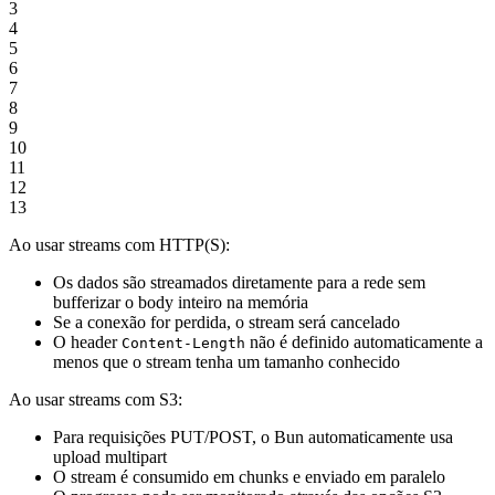
3
4
5
6
7
8
9
10
11
12
13
Ao usar streams com HTTP(S):
Os dados são streamados diretamente para a rede sem
bufferizar o body inteiro na memória
Se a conexão for perdida, o stream será cancelado
O header
não é definido automaticamente a
Content-Length
menos que o stream tenha um tamanho conhecido
Ao usar streams com S3:
Para requisições PUT/POST, o Bun automaticamente usa
upload multipart
O stream é consumido em chunks e enviado em paralelo