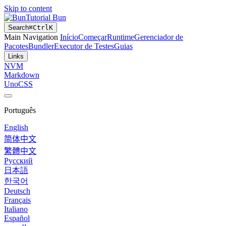
Skip to content
Tutorial Bun
Search
⌘
Ctrl
K
Main Navigation
Início
Começar
Runtime
Gerenciador de
Pacotes
Bundler
Executor de Testes
Guias
Links
NVM
Markdown
UnoCSS
Português
English
简体中文
繁體中文
Русский
日本語
한국어
Deutsch
Français
Italiano
Español