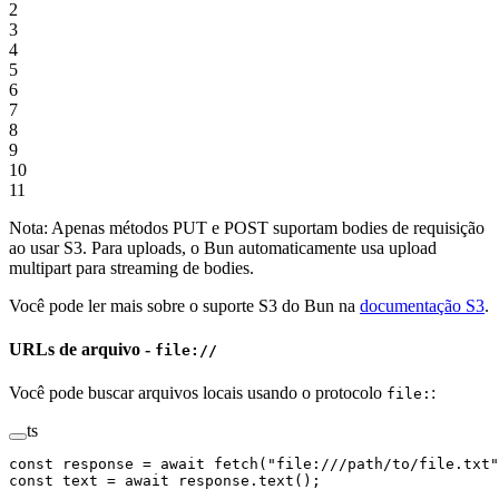
2
3
4
5
6
7
8
9
10
11
Nota: Apenas métodos PUT e POST suportam bodies de requisição
ao usar S3. Para uploads, o Bun automaticamente usa upload
multipart para streaming de bodies.
Você pode ler mais sobre o suporte S3 do Bun na
documentação S3
.
URLs de arquivo -
file://
Você pode buscar arquivos locais usando o protocolo
:
file:
ts
const
 response
 =
 await
 fetch
(
"file:///path/to/file.txt"
const
 text
 =
 await
 response.
text
();