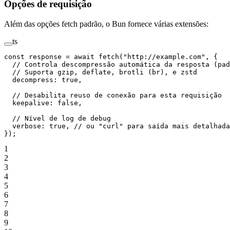
Opções de requisição
Além das opções fetch padrão, o Bun fornece várias extensões:
ts
const
 response
 =
 await
 fetch
(
"http://example.com"
, {
  // Controla descompressão automática da resposta (pad
  // Suporta gzip, deflate, brotli (br), e zstd
  decompress: 
true
,
  // Desabilita reuso de conexão para esta requisição
  keepalive: 
false
,
  // Nível de log de debug
  verbose: 
true
, 
// ou "curl" para saída mais detalhada
});
1
2
3
4
5
6
7
8
9