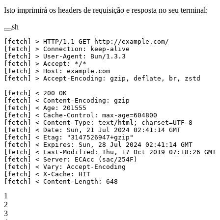
Isto imprimirá os headers de requisição e resposta no seu terminal:
sh
[fetch] 
>
 HTTP/1.1 GET http://example.com/
[fetch] 
>
 Connection: keep-alive
[fetch] 
>
 User-Agent: Bun/1.3.3
[fetch] 
>
 Accept: 
*
/
*
[fetch] 
>
 Host: example.com
[fetch] 
>
 Accept-Encoding: gzip, deflate, br, zstd
[fetch] 
<
 200 OK
[fetch] 
<
 Content-Encoding: gzip
[fetch] 
<
 Age: 201555
[fetch] 
<
 Cache-Control: max-age
=
604800
[fetch] 
<
 Content-Type: text/html; charset
=
UTF-8
[fetch] 
<
 Date: Sun, 21 Jul 2024 02:41:14 GMT
[fetch] 
<
 Etag: 
"3147526947+gzip"
[fetch] 
<
 Expires: Sun, 28 Jul 2024 02:41:14 GMT
[fetch] 
<
 Last-Modified: Thu, 17 Oct 2019 07:18:26 GMT
[fetch] 
<
 Server: ECAcc (
sac/254F
)
[fetch] 
<
 Vary: Accept-Encoding
[fetch] 
<
 X-Cache: HIT
[fetch] 
<
 Content-Length: 648
1
2
3