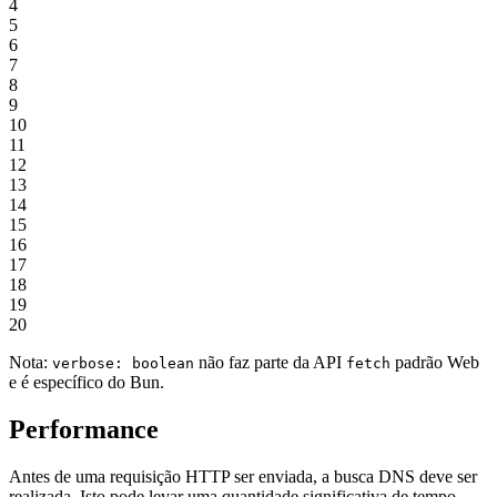
4
5
6
7
8
9
10
11
12
13
14
15
16
17
18
19
20
Nota:
não faz parte da API
padrão Web
verbose: boolean
fetch
e é específico do Bun.
Performance
Antes de uma requisição HTTP ser enviada, a busca DNS deve ser
realizada. Isto pode levar uma quantidade significativa de tempo,