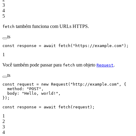
3
4
5
também funciona com URLs HTTPS.
fetch
ts
const
 response
 =
 await
 fetch
(
"https://example.com"
);
1
Você também pode passar para
um objeto
.
fetch
Request
ts
const
 request
 =
 new
 Request
(
"http://example.com"
, {
  method: 
"POST"
,
  body: 
"Hello, world!"
,
});
const
 response
 =
 await
 fetch
(request);
1
2
3
4