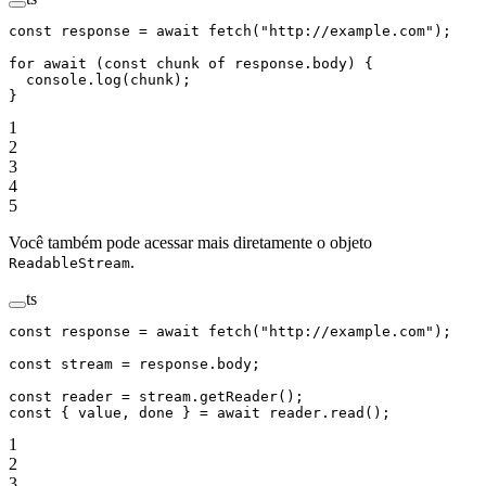
const
 response
 =
 await
 fetch
(
"http://example.com"
);
for
 await
 (
const
 chunk
 of
 response.body) {
  console.
log
(chunk);
}
1
2
3
4
5
Você também pode acessar mais diretamente o objeto
.
ReadableStream
ts
const
 response
 =
 await
 fetch
(
"http://example.com"
);
const
 stream
 =
 response.body;
const
 reader
 =
 stream.
getReader
();
const
 { 
value
, 
done
 } 
=
 await
 reader.
read
();
1
2
3