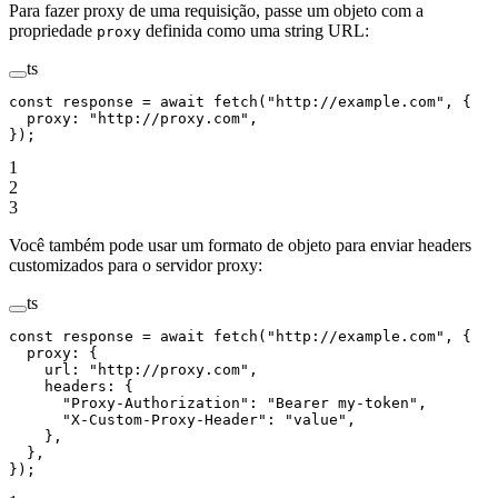
Para fazer proxy de uma requisição, passe um objeto com a
propriedade
definida como uma string URL:
proxy
ts
const
 response
 =
 await
 fetch
(
"http://example.com"
, {
  proxy: 
"http://proxy.com"
,
});
1
2
3
Você também pode usar um formato de objeto para enviar headers
customizados para o servidor proxy:
ts
const
 response
 =
 await
 fetch
(
"http://example.com"
, {
  proxy: {
    url: 
"http://proxy.com"
,
    headers: {
      "Proxy-Authorization"
: 
"Bearer my-token"
,
      "X-Custom-Proxy-Header"
: 
"value"
,
    },
  },
});