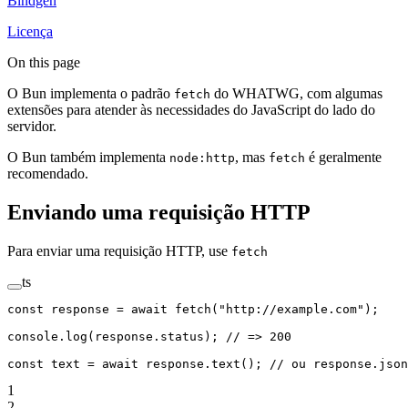
Bindgen
Licença
On this page
O Bun implementa o padrão
do WHATWG, com algumas
fetch
extensões para atender às necessidades do JavaScript do lado do
servidor.
O Bun também implementa
, mas
é geralmente
node:http
fetch
recomendado.
Enviando uma requisição HTTP
Para enviar uma requisição HTTP, use
fetch
ts
const
 response
 =
 await
 fetch
(
"http://example.com"
);
console.
log
(response.status); 
// => 200
const
 text
 =
 await
 response.
text
(); 
// ou response.json
1
2