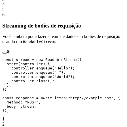
4
5
6
Streaming de bodies de requisição
Você também pode fazer stream de dados em bodies de requisição
usando um
:
ReadableStream
ts
const
 stream
 =
 new
 ReadableStream
({
  start
(
controller
) {
    controller.
enqueue
(
"Hello"
);
    controller.
enqueue
(
" "
);
    controller.
enqueue
(
"World"
);
    controller.
close
();
  },
});
const
 response
 =
 await
 fetch
(
"http://example.com"
, {
  method: 
"POST"
,
  body: stream,
});
1
2