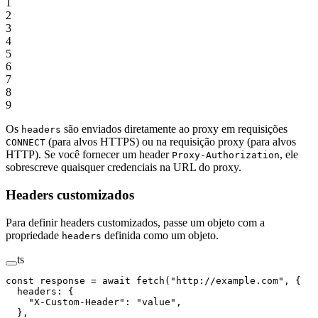
1
2
3
4
5
6
7
8
9
Os
são enviados diretamente ao proxy em requisições
headers
(para alvos HTTPS) ou na requisição proxy (para alvos
CONNECT
HTTP). Se você fornecer um header
, ele
Proxy-Authorization
sobrescreve quaisquer credenciais na URL do proxy.
Headers customizados
Para definir headers customizados, passe um objeto com a
propriedade
definida como um objeto.
headers
ts
const
 response
 =
 await
 fetch
(
"http://example.com"
, {
  headers: {
    "X-Custom-Header"
: 
"value"
,
  },