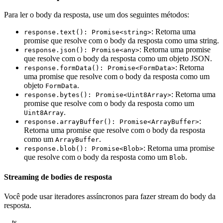
Para ler o body da resposta, use um dos seguintes métodos:
: Retorna uma
response.text(): Promise<string>
promise que resolve com o body da resposta como uma string.
: Retorna uma promise
response.json(): Promise<any>
que resolve com o body da resposta como um objeto JSON.
: Retorna
response.formData(): Promise<FormData>
uma promise que resolve com o body da resposta como um
objeto
.
FormData
: Retorna uma
response.bytes(): Promise<Uint8Array>
promise que resolve com o body da resposta como um
.
Uint8Array
:
response.arrayBuffer(): Promise<ArrayBuffer>
Retorna uma promise que resolve com o body da resposta
como um
.
ArrayBuffer
: Retorna uma promise
response.blob(): Promise<Blob>
que resolve com o body da resposta como um
.
Blob
Streaming de bodies de resposta
Você pode usar iteradores assíncronos para fazer stream do body da
resposta.
ts