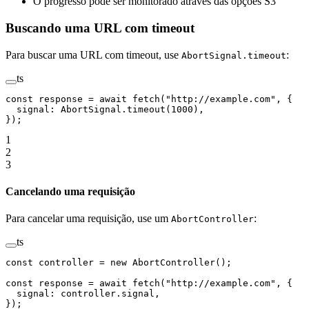
O progresso pode ser monitorado através das opções S3
Buscando uma URL com timeout
Para buscar uma URL com timeout, use
:
AbortSignal.timeout
ts
const
 response
 =
 await
 fetch
(
"http://example.com"
, {
  signal: AbortSignal.
timeout
(
1000
),
});
1
2
3
Cancelando uma requisição
Para cancelar uma requisição, use um
:
AbortController
ts
const
 controller
 =
 new
 AbortController
();
const
 response
 =
 await
 fetch
(
"http://example.com"
, {
  signal: controller.signal,
});