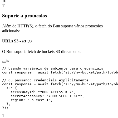
10
11
Suporte a protocolos
Além de HTTP(S), o fetch do Bun suporta vários protocolos
adicionais:
URLs S3 -
s3://
O Bun suporta fetch de buckets S3 diretamente.
ts
// Usando variáveis de ambiente para credenciais
const
 response
 =
 await
 fetch
(
"s3://my-bucket/path/to/ob
// Ou passando credenciais explicitamente
const
 response
 =
 await
 fetch
(
"s3://my-bucket/path/to/ob
  s3: {
    accessKeyId: 
"YOUR_ACCESS_KEY"
,
    secretAccessKey: 
"YOUR_SECRET_KEY"
,
    region: 
"us-east-1"
,
  },
});
1