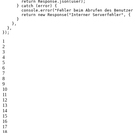
        return
 Response.
json
(user);
      } 
catch
 (error) {
        console.
error
(
"Fehler beim Abrufen des Benutzer
        return
 new
 Response
(
"Interner Serverfehler"
, { 
      }
    },
  },
});
1
2
3
4
5
6
7
8
9
10
11
12
13
14
15
16
17
18