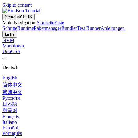
Skip to content
Bun Tutorial
Search
⌘
Ctrl
K
Main Navigation
Startseite
Erste
Schritte
Runtime
Paketmanager
Bundler
Test Runner
Anleitungen
Links
NVM
Markdown
UnoCSS
Deutsch
English
简体中文
繁體中文
Русский
日本語
한국어
Français
Italiano
Español
Português