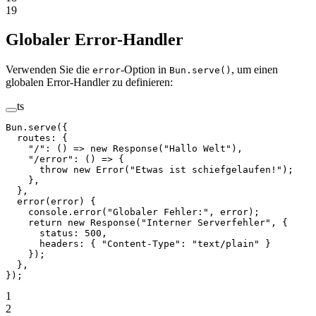
19
Globaler Error-Handler
Verwenden Sie die
-Option in
, um einen
error
Bun.serve()
globalen Error-Handler zu definieren:
ts
Bun.
serve
({
  routes: {
    "/"
: () 
=>
 new
 Response
(
"Hallo Welt"
),
    "/error"
: () 
=>
 {
      throw
 new
 Error
(
"Etwas ist schiefgelaufen!"
);
    },
  },
  error
(
error
) {
    console.
error
(
"Globaler Fehler:"
, error);
    return
 new
 Response
(
"Interner Serverfehler"
, { 
      status: 
500
,
      headers: { 
"Content-Type"
: 
"text/plain"
 }
    });
  },
});
1
2