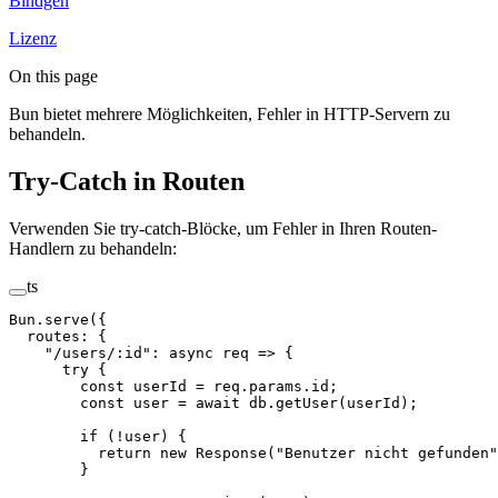
Bindgen
Lizenz
On this page
Bun bietet mehrere Möglichkeiten, Fehler in HTTP-Servern zu
behandeln.
Try-Catch in Routen
Verwenden Sie try-catch-Blöcke, um Fehler in Ihren Routen-
Handlern zu behandeln:
ts
Bun.
serve
({
  routes: {
    "/users/:id"
: 
async
 req
 =>
 {
      try
 {
        const
 userId
 =
 req.params.id;
        const
 user
 =
 await
 db.
getUser
(userId);
        if
 (
!
user) {
          return
 new
 Response
(
"Benutzer nicht gefunden"
        }