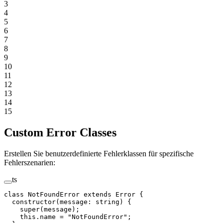
3
4
5
6
7
8
9
10
11
12
13
14
15
Custom Error Classes
Erstellen Sie benutzerdefinierte Fehlerklassen für spezifische
Fehlerszenarien:
ts
class
 NotFoundError
 extends
 Error
 {
  constructor
(
message
:
 string
) {
    super
(message);
    this
.name 
=
 "NotFoundError"
;