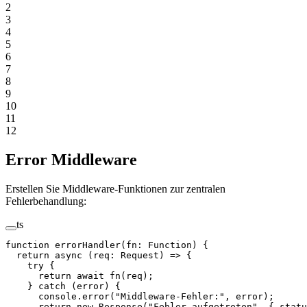
2
3
4
5
6
7
8
9
10
11
12
Error Middleware
Erstellen Sie Middleware-Funktionen zur zentralen
Fehlerbehandlung:
ts
function
 errorHandler
(
fn
:
 Function
) {
  return
 async
 (
req
:
 Request
) 
=>
 {
    try
 {
      return
 await
 fn
(req);
    } 
catch
 (error) {
      console.
error
(
"Middleware-Fehler:"
, error);
      return
 new
 Response
(
"Fehler aufgetreten"
, { statu