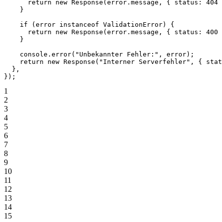
      return
 new
 Response
(error.message, { status: 
404
 
    }
    if
 (error 
instanceof
 ValidationError
) {
      return
 new
 Response
(error.message, { status: 
400
 
    }
    console.
error
(
"Unbekannter Fehler:"
, error);
    return
 new
 Response
(
"Interner Serverfehler"
, { stat
  },
});
1
2
3
4
5
6
7
8
9
10
11
12
13
14
15