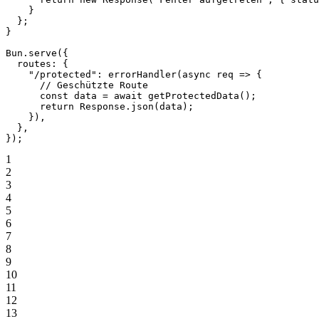
    }
  };
}
Bun.
serve
({
  routes: {
    "/protected"
: 
errorHandler
(
async
 req
 =>
 {
      // Geschützte Route
      const
 data
 =
 await
 getProtectedData
();
      return
 Response.
json
(data);
    }),
  },
});
1
2
3
4
5
6
7
8
9
10
11
12
13