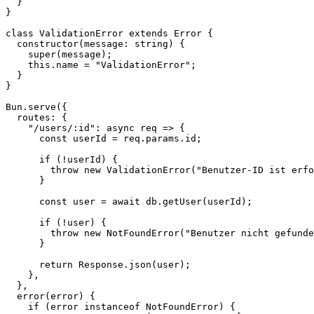
  }
}
class
 ValidationError
 extends
 Error
 {
  constructor
(
message
:
 string
) {
    super
(message);
    this
.name 
=
 "ValidationError"
;
  }
}
Bun.
serve
({
  routes: {
    "/users/:id"
: 
async
 req
 =>
 {
      const
 userId
 =
 req.params.id;
      if
 (
!
userId) {
        throw
 new
 ValidationError
(
"Benutzer-ID ist erfo
      }
      const
 user
 =
 await
 db.
getUser
(userId);
      if
 (
!
user) {
        throw
 new
 NotFoundError
(
"Benutzer nicht gefunde
      }
      return
 Response.
json
(user);
    },
  },
  error
(
error
) {
    if
 (error 
instanceof
 NotFoundError
) {