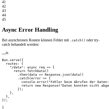
41
42
43
44
45
Async Error Handling
Bei asynchronen Routen können Fehler mit
oder try-
.catch()
catch behandelt werden:
ts
Bun.
serve
({
  routes: {
    "/data"
: 
async
 req
 =>
 {
      return
 fetchData
()
        .
then
(
data
 =>
 Response.
json
(data))
        .
catch
(
error
 =>
 {
          console.
error
(
"Fehler beim Abrufen der Daten:
          return
 new
 Response
(
"Daten konnten nicht abge
        });
    },
  },
});
1