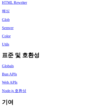
HTML Rewriter
해싱
Glob
Semver
Color
Utils
표준 및 호환성
Globals
Bun APIs
Web APIs
Node.js 호환성
기여