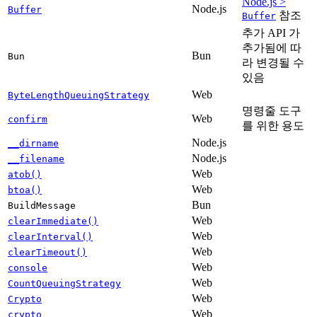
Node.js >
Node.js
Buffer
참조
Buffer
추가 API 가
추가됨에 따
Bun
Bun
라 변경될 수
있음
Web
ByteLengthQueuingStrategy
명령줄 도구
Web
confirm
를 위한 용도
Node.js
__dirname
Node.js
__filename
Web
atob()
Web
btoa()
Bun
BuildMessage
Web
clearImmediate()
Web
clearInterval()
Web
clearTimeout()
Web
console
Web
CountQueuingStrategy
Web
Crypto
Web
crypto