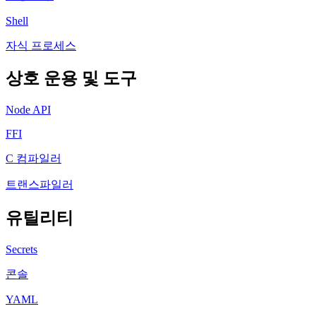
Shell
자식 프로세스
상호 운용 및 도구
Node API
FFI
C 컴파일러
트랜스파일러
유틸리티
Secrets
콘솔
YAML