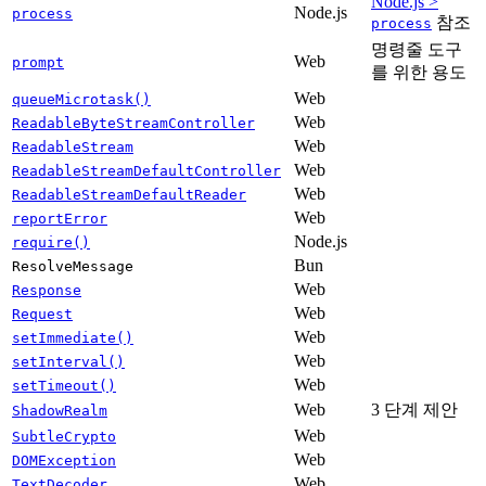
Node.js >
Node.js
process
참조
process
명령줄 도구
Web
prompt
를 위한 용도
Web
queueMicrotask()
Web
ReadableByteStreamController
Web
ReadableStream
Web
ReadableStreamDefaultController
Web
ReadableStreamDefaultReader
Web
reportError
Node.js
require()
Bun
ResolveMessage
Web
Response
Web
Request
Web
setImmediate()
Web
setInterval()
Web
setTimeout()
Web
3 단계 제안
ShadowRealm
Web
SubtleCrypto
Web
DOMException
Web
TextDecoder