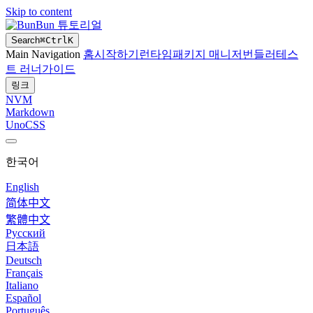
Skip to content
Bun 튜토리얼
Search
⌘
Ctrl
K
Main Navigation
홈
시작하기
런타임
패키지 매니저
번들러
테스
트 러너
가이드
링크
NVM
Markdown
UnoCSS
한국어
English
简体中文
繁體中文
Русский
日本語
Deutsch
Français
Italiano
Español
Português