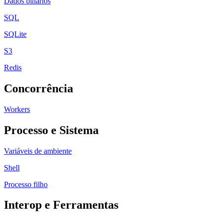
Dados binários
SQL
SQLite
S3
Redis
Concorrência
Workers
Processo e Sistema
Variáveis de ambiente
Shell
Processo filho
Interop e Ferramentas