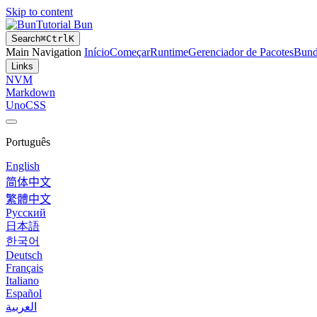
Skip to content
Tutorial Bun
Search
⌘
Ctrl
K
Main Navigation
Início
Começar
Runtime
Gerenciador de Pacotes
Bund
Links
NVM
Markdown
UnoCSS
Português
English
简体中文
繁體中文
Русский
日本語
한국어
Deutsch
Français
Italiano
Español
العربية