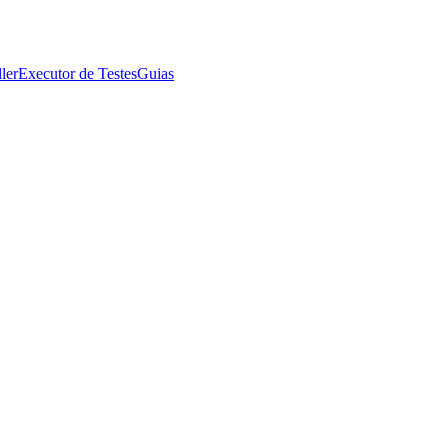
ler
Executor de Testes
Guias