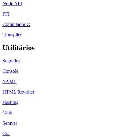
Node API
FFI
Compilador C
Transpiler
Utilitários
Segredos
Console
YAML
HTML Rewriter
Hashing
Glob
Semver
Cor