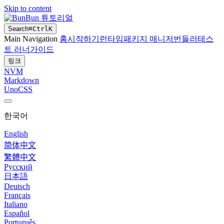
Skip to content
Bun 튜토리얼
Search
⌘
Ctrl
K
Main Navigation
홈
시작하기
런타임
패키지 매니저
번들러
테스
트 러너
가이드
링크
NVM
Markdown
UnoCSS
한국어
English
简体中文
繁體中文
Русский
日本語
Deutsch
Français
Italiano
Español
Português