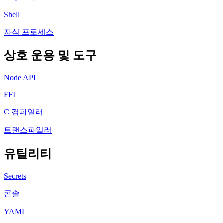
Shell
자식 프로세스
상호 운용 및 도구
Node API
FFI
C 컴파일러
트랜스파일러
유틸리티
Secrets
콘솔
YAML