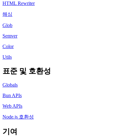
HTML Rewriter
해싱
Glob
Semver
Color
Utils
표준 및 호환성
Globals
Bun APIs
Web APIs
Node.js 호환성
기여