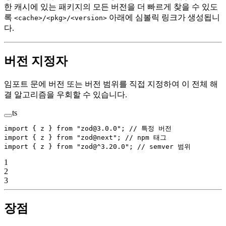
한 캐시에 있는 패키지의 모든 버전을 더 빠르게 찾을 수 있도
록
아래에 심볼릭 링크가 생성됩니
<cache>/<pkg>/<version>
다.
버전 지정자
임포트 문에 버전 또는 버전 범위를 직접 지정하여 이 전체 해
결 알고리즘을 우회할 수 있습니다.
ts
import
 { z } 
from
 "zod@3.0.0"
; 
// 특정 버전
import
 { z } 
from
 "zod@next"
; 
// npm 태그
import
 { z } 
from
 "zod@^3.20.0"
; 
// semver 범위
1
2
3
장점