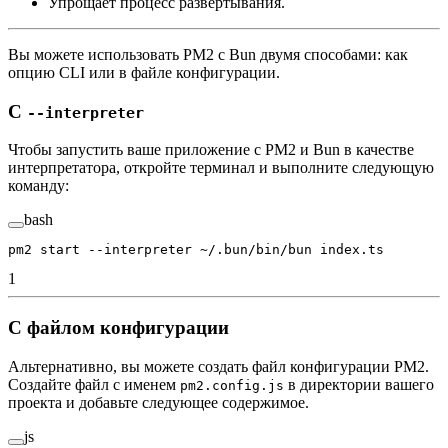
Упрощает процесс развёртывания.
Вы можете использовать PM2 с Bun двумя способами: как
опцию CLI или в файле конфигурации.
С
--interpreter
Чтобы запустить ваше приложение с PM2 и Bun в качестве
интерпретатора, откройте терминал и выполните следующую
команду:
bash
pm2
 start
 --interpreter
 ~/.bun/bin/bun
 index.ts
1
С файлом конфигурации
Альтернативно, вы можете создать файл конфигурации PM2.
Создайте файл с именем
в директории вашего
pm2.config.js
проекта и добавьте следующее содержимое.
js