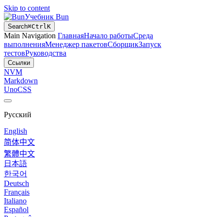
Skip to content
Учебник Bun
Search
⌘
Ctrl
K
Main Navigation
Главная
Начало работы
Среда
выполнения
Менеджер пакетов
Сборщик
Запуск
тестов
Руководства
Ссылки
NVM
Markdown
UnoCSS
Русский
English
简体中文
繁體中文
日本語
한국어
Deutsch
Français
Italiano
Español