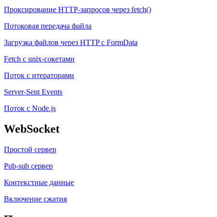
Проксирование HTTP-запросов через fetch()
Потоковая передача файла
Загрузка файлов через HTTP с FormData
Fetch с unix-сокетами
Поток с итераторами
Server-Sent Events
Поток с Node.js
WebSocket
Простой сервер
Pub-sub сервер
Контекстные данные
Включение сжатия