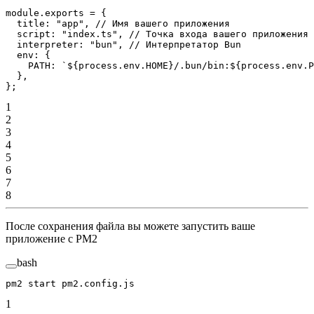
module
.
exports
 =
 {
  title: 
"app"
, 
// Имя вашего приложения
  script: 
"index.ts"
, 
// Точка входа вашего приложения
  interpreter: 
"bun"
, 
// Интерпретатор Bun
  env: {
    PATH: 
`${
process
.
env
.
HOME
}/.bun/bin:${
process
.
env
.
P
  },
};
1
2
3
4
5
6
7
8
После сохранения файла вы можете запустить ваше
приложение с PM2
bash
pm2
 start
 pm2.config.js
1