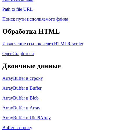
Path to file URL
Поиск пути исполняемого файла
Обработка HTML
Извлечение ссылок через HTMLRewriter
OpenGraph теги
Двоичные данные
ArrayBuffer в строку
ArrayBuffer в Buffer
ArrayBuffer в Blob
ArrayBuffer в Array
ArrayBuffer в Uint8Array
Buffer в строку