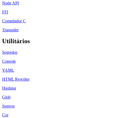
Node API
FFI
Compilador C
Transpiler
Utilitários
Segredos
Console
YAML
HTML Rewriter
Hashing
Glob
Semver
Cor