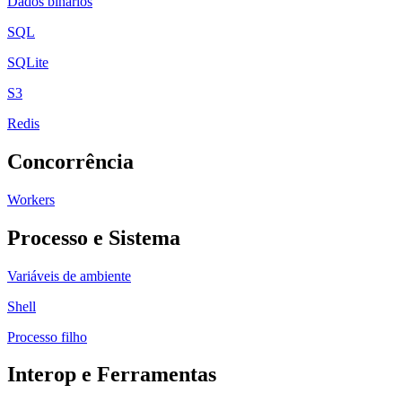
Dados binários
SQL
SQLite
S3
Redis
Concorrência
Workers
Processo e Sistema
Variáveis de ambiente
Shell
Processo filho
Interop e Ferramentas