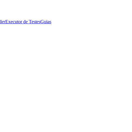
ler
Executor de Testes
Guias