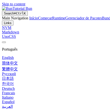
Skip to content
Tutorial Bun
Search
⌘
Ctrl
K
Main Navigation
Início
Começar
Runtime
Gerenciador de Pacotes
Bund
Links
NVM
Markdown
UnoCSS
Português
English
简体中文
繁體中文
Русский
日本語
한국어
Deutsch
Français
Italiano
Español
العربية