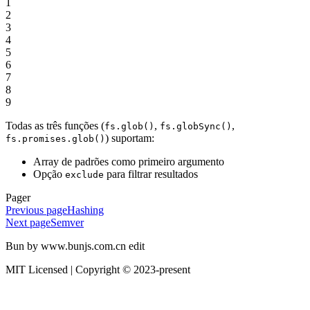
1
2
3
4
5
6
7
8
9
Todas as três funções (
,
,
fs.glob()
fs.globSync()
) suportam:
fs.promises.glob()
Array de padrões como primeiro argumento
Opção
para filtrar resultados
exclude
Pager
Previous page
Hashing
Next page
Semver
Bun by www.bunjs.com.cn edit
MIT Licensed | Copyright © 2023-present