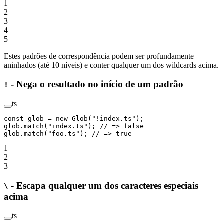
1
2
3
4
5
Estes padrões de correspondência podem ser profundamente
aninhados (até 10 níveis) e conter qualquer um dos wildcards acima.
- Nega o resultado no início de um padrão
!
ts
const
 glob
 =
 new
 Glob
(
"!index.ts"
);
glob.
match
(
"index.ts"
); 
// => false
glob.
match
(
"foo.ts"
); 
// => true
1
2
3
- Escapa qualquer um dos caracteres especiais
\
acima
ts