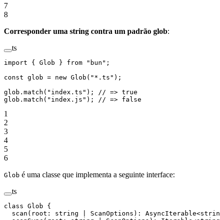
7
8
Corresponder uma string contra um padrão glob
:
ts
import
 { Glob } 
from
 "bun"
;
const
 glob
 =
 new
 Glob
(
"*.ts"
);
glob.
match
(
"index.ts"
); 
// => true
glob.
match
(
"index.js"
); 
// => false
1
2
3
4
5
6
é uma classe que implementa a seguinte interface:
Glob
ts
class
 Glob
 {
  scan
(
root
:
 string
 |
 ScanOptions
)
:
 AsyncIterable
<
strin