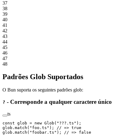
37
38
39
40
41
42
43
44
45
46
47
48
Padrões Glob Suportados
O Bun suporta os seguintes padrões glob:
- Corresponde a qualquer caractere único
?
ts
const
 glob
 =
 new
 Glob
(
"???.ts"
);
glob.
match
(
"foo.ts"
); 
// => true
glob.
match
(
"foobar.ts"
); 
// => false