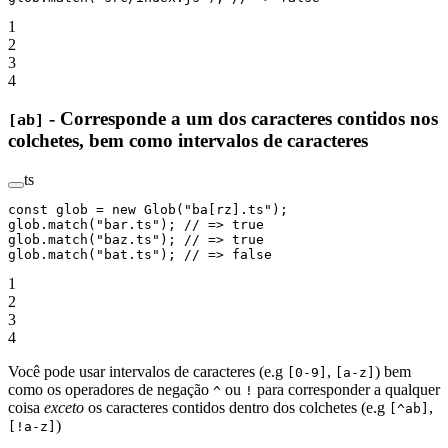
1
2
3
4
- Corresponde a um dos caracteres contidos nos
[ab]
colchetes, bem como intervalos de caracteres
ts
const
 glob
 =
 new
 Glob
(
"ba[rz].ts"
);
glob.
match
(
"bar.ts"
); 
// => true
glob.
match
(
"baz.ts"
); 
// => true
glob.
match
(
"bat.ts"
); 
// => false
1
2
3
4
Você pode usar intervalos de caracteres (e.g
,
) bem
[0-9]
[a-z]
como os operadores de negação
ou
para corresponder a qualquer
^
!
coisa
exceto
os caracteres contidos dentro dos colchetes (e.g
,
[^ab]
)
[!a-z]