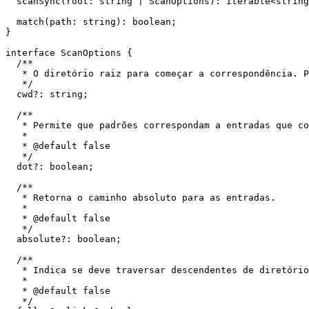
  scanSync
(
root
:
 string
 |
 ScanOptions
)
:
 Iterable
<
string
  match
(
path
:
 string
)
:
 boolean
;
}
interface
 ScanOptions
 {
  /**
   * O diretório raiz para começar a correspondência. P
   */
  cwd
?:
 string
;
  /**
   * Permite que padrões correspondam a entradas que co
   *
   * 
@default
 false
   */
  dot
?:
 boolean
;
  /**
   * Retorna o caminho absoluto para as entradas.
   *
   * 
@default
 false
   */
  absolute
?:
 boolean
;
  /**
   * Indica se deve traversar descendentes de diretóri
   *
   * 
@default
 false
   */