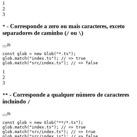
1
2
3
- Corresponde a zero ou mais caracteres, exceto
*
separadores de caminho (
ou
)
/
\
ts
const
 glob
 =
 new
 Glob
(
"*.ts"
);
glob.
match
(
"index.ts"
); 
// => true
glob.
match
(
"src/index.ts"
); 
// => false
1
2
3
- Corresponde a qualquer número de caracteres
**
incluindo
/
ts
const
 glob
 =
 new
 Glob
(
"**/*.ts"
);
glob.
match
(
"index.ts"
); 
// => true
glob.
match
(
"src/index.ts"
); 
// => true
glob.
match
(
"src/index.js"
); 
// => false