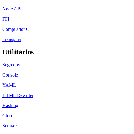
Node API
FFI
Compilador C
Transpiler
Utilitários
Segredos
Console
YAML
HTML Rewriter
Hashing
Glob
Semver