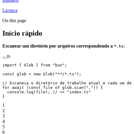
Bindgen
Licença
On this page
Início rápido
Escanear um diretório por arquivos correspondendo a
:
*.ts
ts
import
 { Glob } 
from
 "bun"
;
const
 glob
 =
 new
 Glob
(
"**/*.ts"
);
// Escaneia o diretório de trabalho atual e cada um de 
for
 await
 (
const
 file
 of
 glob.
scan
(
"."
)) {
  console.
log
(file); 
// => "index.ts"
}
1
2
3
4
5
6