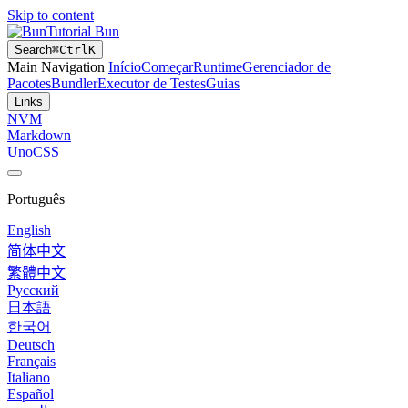
Skip to content
Tutorial Bun
Search
⌘
Ctrl
K
Main Navigation
Início
Começar
Runtime
Gerenciador de
Pacotes
Bundler
Executor de Testes
Guias
Links
NVM
Markdown
UnoCSS
Português
English
简体中文
繁體中文
Русский
日本語
한국어
Deutsch
Français
Italiano
Español