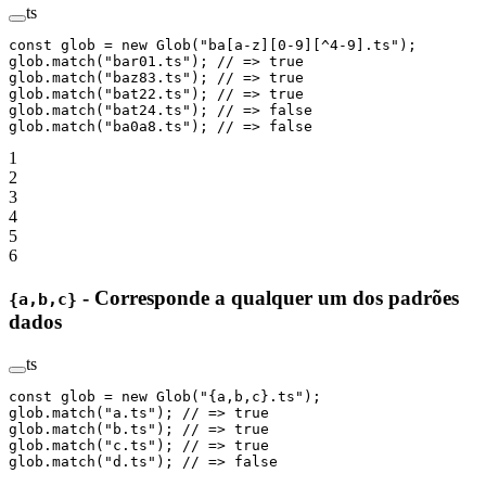
ts
const
 glob
 =
 new
 Glob
(
"ba[a-z][0-9][^4-9].ts"
);
glob.
match
(
"bar01.ts"
); 
// => true
glob.
match
(
"baz83.ts"
); 
// => true
glob.
match
(
"bat22.ts"
); 
// => true
glob.
match
(
"bat24.ts"
); 
// => false
glob.
match
(
"ba0a8.ts"
); 
// => false
1
2
3
4
5
6
- Corresponde a qualquer um dos padrões
{a,b,c}
dados
ts
const
 glob
 =
 new
 Glob
(
"{a,b,c}.ts"
);
glob.
match
(
"a.ts"
); 
// => true
glob.
match
(
"b.ts"
); 
// => true
glob.
match
(
"c.ts"
); 
// => true
glob.
match
(
"d.ts"
); 
// => false