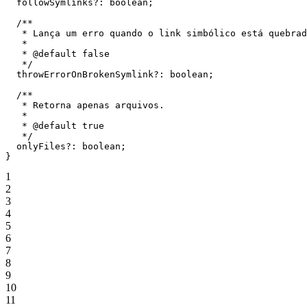
  followSymlinks
?:
 boolean
;
  /**
   * Lança um erro quando o link simbólico está quebrad
   *
   * 
@default
 false
   */
  throwErrorOnBrokenSymlink
?:
 boolean
;
  /**
   * Retorna apenas arquivos.
   *
   * 
@default
 true
   */
  onlyFiles
?:
 boolean
;
}
1
2
3
4
5
6
7
8
9
10
11