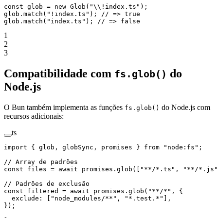
const
 glob
 =
 new
 Glob
(
"
\\
!index.ts"
);
glob.
match
(
"!index.ts"
); 
// => true
glob.
match
(
"index.ts"
); 
// => false
1
2
3
Compatibilidade com
do
fs.glob()
Node.js
O Bun também implementa as funções
do Node.js com
fs.glob()
recursos adicionais:
ts
import
 { glob, globSync, promises } 
from
 "node:fs"
;
// Array de padrões
const
 files
 =
 await
 promises.
glob
([
"**/*.ts"
, 
"**/*.js"
// Padrões de exclusão
const
 filtered
 =
 await
 promises.
glob
(
"**/*"
, {
  exclude: [
"node_modules/**"
, 
"*.test.*"
],
});