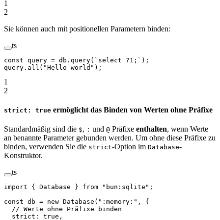
1
2
Sie können auch mit positionellen Parametern binden:
ts
const
 query
 =
 db.
query
(
`select ?1;`
);
query.
all
(
"Hello world"
);
1
2
ermöglicht das Binden von Werten ohne Präfixe
strict: true
Standardmäßig sind die
,
und
Präfixe
enthalten
, wenn Werte
$
:
@
an benannte Parameter gebunden werden. Um ohne diese Präfixe zu
binden, verwenden Sie die
-Option im
-
strict
Database
Konstruktor.
ts
import
 { Database } 
from
 "bun:sqlite"
;
const
 db
 =
 new
 Database
(
":memory:"
, {
  // Werte ohne Präfixe binden
  strict: 
true
, 