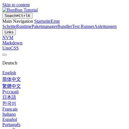
Skip to content
Bun Tutorial
Search
⌘
Ctrl
K
Main Navigation
Startseite
Erste
Schritte
Runtime
Paketmanager
Bundler
Test Runner
Anleitungen
Links
NVM
Markdown
UnoCSS
Deutsch
English
简体中文
繁體中文
Русский
日本語
한국어
Français
Italiano
Español
Português