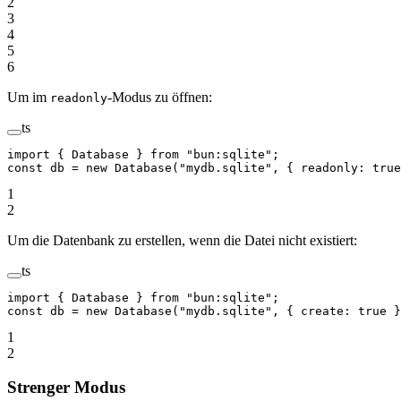
2
3
4
5
6
Um im
-Modus zu öffnen:
readonly
ts
import
 { Database } 
from
 "bun:sqlite"
;
const
 db
 =
 new
 Database
(
"mydb.sqlite"
, { readonly: 
true
1
2
Um die Datenbank zu erstellen, wenn die Datei nicht existiert:
ts
import
 { Database } 
from
 "bun:sqlite"
;
const
 db
 =
 new
 Database
(
"mydb.sqlite"
, { create: 
true
 }
1
2
Strenger Modus