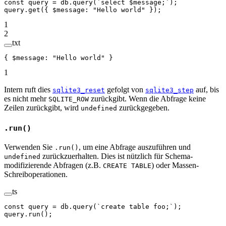
const
 query
 =
 db.
query
(
`select $message;`
);
query.
get
({ $message: 
"Hello world"
 });
1
2
txt
{ $message: "Hello world" }
1
Intern ruft dies
gefolgt von
auf, bis
sqlite3_reset
sqlite3_step
es nicht mehr
zurückgibt. Wenn die Abfrage keine
SQLITE_ROW
Zeilen zurückgibt, wird
zurückgegeben.
undefined
.run()
Verwenden Sie
, um eine Abfrage auszuführen und
.run()
zurückzuerhalten. Dies ist nützlich für Schema-
undefined
modifizierende Abfragen (z.B.
) oder Massen-
CREATE TABLE
Schreiboperationen.
ts
const
 query
 =
 db.
query
(
`create table foo;`
);
query.
run
();