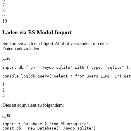
7
8
9
10
Laden via ES-Modul-Import
Sie können auch ein Import-Attribut verwenden, um eine
Datenbank zu laden.
ts
import
 db 
from
 "./mydb.sqlite"
 with
 { type: 
"sqlite"
 };
console.
log
(db.
query
(
"select * from users LIMIT 1"
).
get
1
2
3
Dies ist äquivalent zu folgendem:
ts
import
 { Database } 
from
 "bun:sqlite"
;
const
 db
 =
 new
 Database
(
"./mydb.sqlite"
);