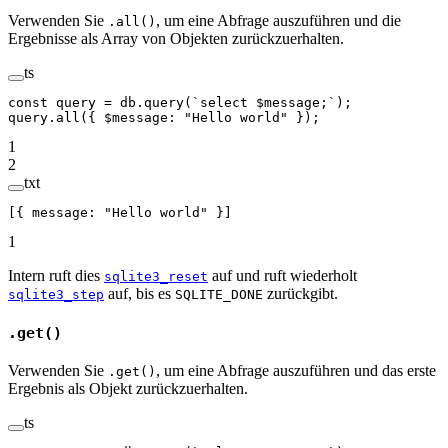
Verwenden Sie
, um eine Abfrage auszuführen und die
.all()
Ergebnisse als Array von Objekten zurückzuerhalten.
ts
const
 query
 =
 db.
query
(
`select $message;`
);
query.
all
({ $message: 
"Hello world"
 });
1
2
txt
[{ message: "Hello world" }]
1
Intern ruft dies
auf und ruft wiederholt
sqlite3_reset
auf, bis es
zurückgibt.
sqlite3_step
SQLITE_DONE
.get()
Verwenden Sie
, um eine Abfrage auszuführen und das erste
.get()
Ergebnis als Objekt zurückzuerhalten.
ts