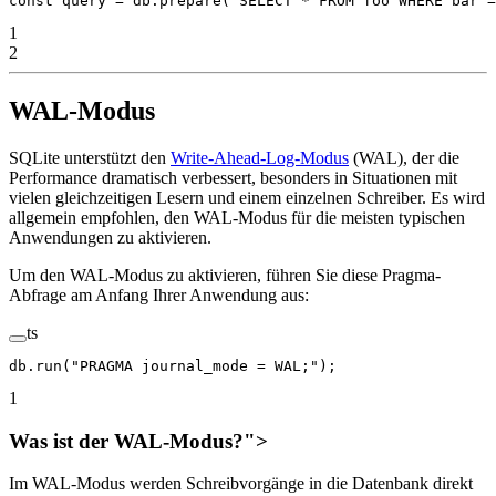
const
 query
 =
 db.
prepare
(
"SELECT * FROM foo WHERE bar =
1
2
WAL-Modus
SQLite unterstützt den
Write-Ahead-Log-Modus
(WAL), der die
Performance dramatisch verbessert, besonders in Situationen mit
vielen gleichzeitigen Lesern und einem einzelnen Schreiber. Es wird
allgemein empfohlen, den WAL-Modus für die meisten typischen
Anwendungen zu aktivieren.
Um den WAL-Modus zu aktivieren, führen Sie diese Pragma-
Abfrage am Anfang Ihrer Anwendung aus:
ts
db.
run
(
"PRAGMA journal_mode = WAL;"
);
1
Was ist der WAL-Modus?">
Im WAL-Modus werden Schreibvorgänge in die Datenbank direkt