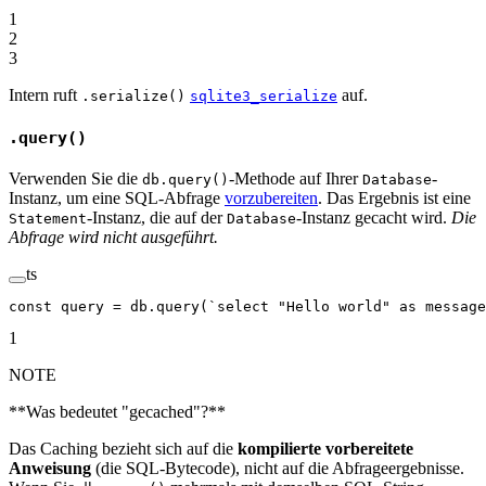
1
2
3
Intern ruft
auf.
.serialize()
sqlite3_serialize
.query()
Verwenden Sie die
-Methode auf Ihrer
-
db.query()
Database
Instanz, um eine SQL-Abfrage
vorzubereiten
. Das Ergebnis ist eine
-Instanz, die auf der
-Instanz gecacht wird.
Die
Statement
Database
Abfrage wird nicht ausgeführt.
ts
const
 query
 =
 db.
query
(
`select "Hello world" as message
1
NOTE
**Was bedeutet "gecached"?**
Das Caching bezieht sich auf die
kompilierte vorbereitete
Anweisung
(die SQL-Bytecode), nicht auf die Abfrageergebnisse.