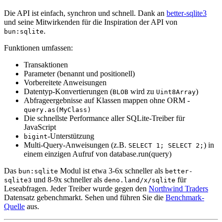
Die API ist einfach, synchron und schnell. Dank an
better-sqlite3
und seine Mitwirkenden für die Inspiration der API von
.
bun:sqlite
Funktionen umfassen:
Transaktionen
Parameter (benannt und positionell)
Vorbereitete Anweisungen
Datentyp-Konvertierungen (
wird zu
)
BLOB
Uint8Array
Abfrageergebnisse auf Klassen mappen ohne ORM -
query.as(MyClass)
Die schnellste Performance aller SQLite-Treiber für
JavaScript
-Unterstützung
bigint
Multi-Query-Anweisungen (z.B.
) in
SELECT 1; SELECT 2;
einem einzigen Aufruf von database.run(query)
Das
Modul ist etwa 3-6x schneller als
bun:sqlite
better-
und 8-9x schneller als
für
sqlite3
deno.land/x/sqlite
Leseabfragen. Jeder Treiber wurde gegen den
Northwind Traders
Datensatz gebenchmarkt. Sehen und führen Sie die
Benchmark-
Quelle
aus.