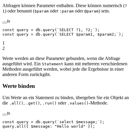
Abfragen können Parameter enthalten. Diese können numerisch (
?
) oder benannt (
oder
oder
) sein.
1
$param
:param
@param
ts
const
 query
 =
 db.
query
(
`SELECT ?1, ?2;`
);
const
 query
 =
 db.
query
(
`SELECT $param1, $param2;`
);
1
2
Werte werden an diese Parameter gebunden, wenn die Abfrage
ausgeführt wird. Ein
kann mit mehreren verschiedenen
Statement
Methoden ausgeführt werden, wobei jede die Ergebnisse in einer
anderen Form zurückgibt.
Werte binden
Um Werte an ein Statement zu binden, übergeben Sie ein Objekt an
die
,
,
oder
-Methode.
.all()
.get()
.run()
.values()
ts
const
 query
 =
 db.
query
(
`select $message;`
);
query.
all
({ $message: 
"Hello world"
 });