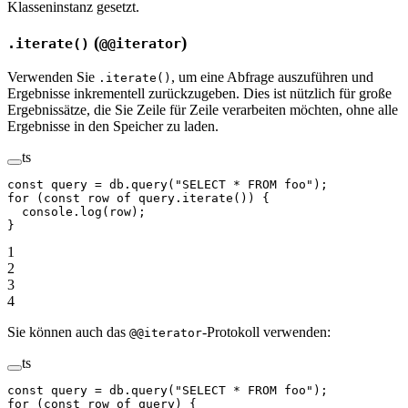
Klasseninstanz gesetzt.
(
)
.iterate()
@@iterator
Verwenden Sie
, um eine Abfrage auszuführen und
.iterate()
Ergebnisse inkrementell zurückzugeben. Dies ist nützlich für große
Ergebnissätze, die Sie Zeile für Zeile verarbeiten möchten, ohne alle
Ergebnisse in den Speicher zu laden.
ts
const
 query
 =
 db.
query
(
"SELECT * FROM foo"
);
for
 (
const
 row
 of
 query.
iterate
()) {
  console.
log
(row);
}
1
2
3
4
Sie können auch das
-Protokoll verwenden:
@@iterator
ts
const
 query
 =
 db.
query
(
"SELECT * FROM foo"
);
for
 (
const
 row
 of
 query) {