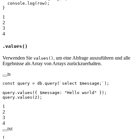
  console.
log
(row);
}
1
2
3
4
.values()
Verwenden Sie
, um eine Abfrage auszuführen und alle
values()
Ergebnisse als Array von Arrays zurückzuerhalten.
ts
const
 query
 =
 db.
query
(
`select $message;`
);
query.
values
({ $message: 
"Hello world"
 });
query.
values
(
2
);
1
2
3
4
txt
[