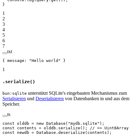
}
1
2
3
4
5
6
7
txt
{ message: "Hello world" }
1
.serialize()
unterstützt SQLite's eingebauten Mechanismus zum
bun:sqlite
Serialisieren
und
Deserialisieren
von Datenbanken in und aus dem
Speicher.
ts
const
 olddb
 =
 new
 Database
(
"mydb.sqlite"
);
const
 contents
 =
 olddb.
serialize
(); 
// => Uint8Array
const
 newdb
 =
 Database.
deserialize
(contents);