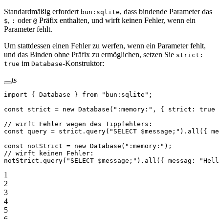
Standardmäßig erfordert
, dass bindende Parameter das
bun:sqlite
,
oder
Präfix enthalten, und wirft keinen Fehler, wenn ein
$
:
@
Parameter fehlt.
Um stattdessen einen Fehler zu werfen, wenn ein Parameter fehlt,
und das Binden ohne Präfix zu ermöglichen, setzen Sie
strict:
im
-Konstruktor:
true
Database
ts
import
 { Database } 
from
 "bun:sqlite"
;
const
 strict
 =
 new
 Database
(
":memory:"
, { strict: 
true
 
// wirft Fehler wegen des Tippfehlers:
const
 query
 =
 strict.
query
(
"SELECT $message;"
).
all
({ me
const
 notStrict
 =
 new
 Database
(
":memory:"
);
// wirft keinen Fehler:
notStrict.
query
(
"SELECT $message;"
).
all
({ messag: 
"Hell
1
2
3
4
5
6