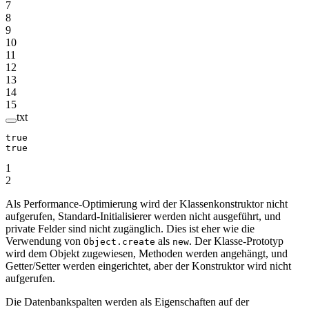
7
8
9
10
11
12
13
14
15
txt
true
true
1
2
Als Performance-Optimierung wird der Klassenkonstruktor nicht
aufgerufen, Standard-Initialisierer werden nicht ausgeführt, und
private Felder sind nicht zugänglich. Dies ist eher wie die
Verwendung von
als
. Der Klasse-Prototyp
Object.create
new
wird dem Objekt zugewiesen, Methoden werden angehängt, und
Getter/Setter werden eingerichtet, aber der Konstruktor wird nicht
aufgerufen.
Die Datenbankspalten werden als Eigenschaften auf der