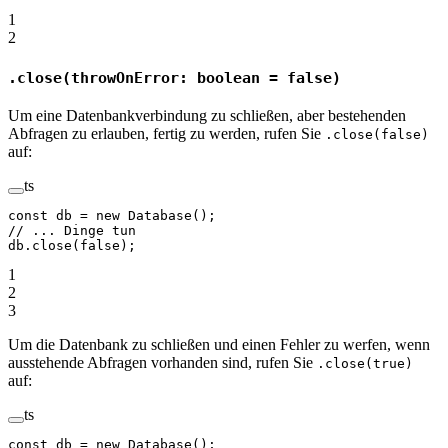
1
2
.close(throwOnError: boolean = false)
Um eine Datenbankverbindung zu schließen, aber bestehenden
Abfragen zu erlauben, fertig zu werden, rufen Sie
.close(false)
auf:
ts
const
 db
 =
 new
 Database
();
// ... Dinge tun
db.
close
(
false
);
1
2
3
Um die Datenbank zu schließen und einen Fehler zu werfen, wenn
ausstehende Abfragen vorhanden sind, rufen Sie
.close(true)
auf:
ts
const
 db
 =
 new
 Database
();