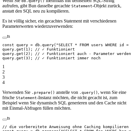
Wenn Sie
mehrmals mit demselben SQL-String
db.query()
aufrufen, gibt Bun dasselbe gecachte
-Objekt zurück,
Statement
anstatt den SQL neu zu kompilieren.
Es ist völlig sicher, ein gecachtes Statement mit verschiedenen
Parameterwerten wiederzuverwenden:
ts
const
 query
 =
 db.
query
(
"SELECT * FROM users WHERE id = 
query.
get
(
1
); 
// ✓ Funktioniert
query.
get
(
2
); 
// ✓ Funktioniert auch - Parameter werden
query.
get
(
3
); 
// ✓ Funktioniert immer noch
1
2
3
4
Verwenden Sie
anstelle von
, wenn Sie eine
.prepare()
.query()
frische
-Instanz möchten, die nicht gecacht ist, zum
Statement
Beispiel wenn Sie dynamisch SQL generieren und den Cache nicht
mit Einmal-Abfragen füllen möchten.
ts
// die vorbereitete Anweisung ohne Caching kompilieren