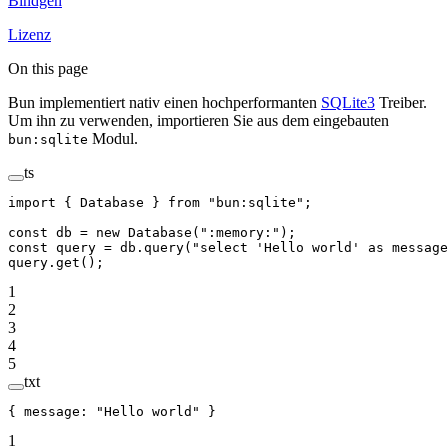
Bindgen
Lizenz
On this page
Bun implementiert nativ einen hochperformanten
SQLite3
Treiber.
Um ihn zu verwenden, importieren Sie aus dem eingebauten
Modul.
bun:sqlite
ts
import
 { Database } 
from
 "bun:sqlite"
;
const
 db
 =
 new
 Database
(
":memory:"
);
const
 query
 =
 db.
query
(
"select 'Hello world' as message
query.
get
();
1
2
3
4
5
txt
{ message: "Hello world" }
1