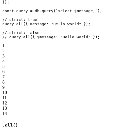
});
const
 query
 =
 db.
query
(
`select $message;`
);
// strict: true
query.
all
({ message: 
"Hello world"
 });
// strict: false
// query.all({ $message: "Hello world" });
1
2
3
4
5
6
7
8
9
10
11
12
13
14
.all()