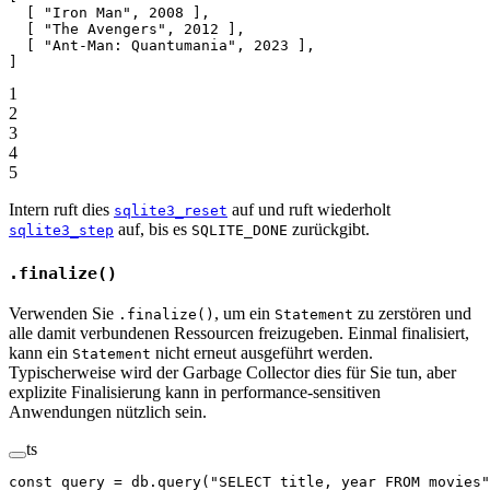
  [ "Iron Man", 2008 ],
  [ "The Avengers", 2012 ],
  [ "Ant-Man: Quantumania", 2023 ],
]
1
2
3
4
5
Intern ruft dies
auf und ruft wiederholt
sqlite3_reset
auf, bis es
zurückgibt.
sqlite3_step
SQLITE_DONE
.finalize()
Verwenden Sie
, um ein
zu zerstören und
.finalize()
Statement
alle damit verbundenen Ressourcen freizugeben. Einmal finalisiert,
kann ein
nicht erneut ausgeführt werden.
Statement
Typischerweise wird der Garbage Collector dies für Sie tun, aber
explizite Finalisierung kann in performance-sensitiven
Anwendungen nützlich sein.
ts
const
 query
 =
 db.
query
(
"SELECT title, year FROM movies"