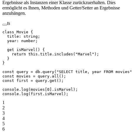
Ergebnisse als Instanzen einer Klasse zurückzuerhalten. Dies
ermöglicht es Ihnen, Methoden und Getter/Setter an Ergebnisse
anzuhängen.
ts
class
 Movie
 {
  title
:
 string
;
  year
:
 number
;
  get
 isMarvel
() {
    return
 this
.title.
includes
(
"Marvel"
);
  }
}
const
 query
 =
 db.
query
(
"SELECT title, year FROM movies"
const
 movies
 =
 query.
all
();
const
 first
 =
 query.
get
();
console.
log
(movies[
0
].isMarvel);
console.
log
(first.isMarvel);
1
2
3
4
5
6