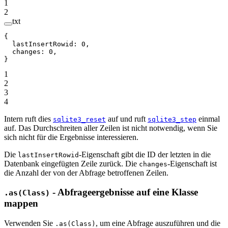
1
2
txt
{
  lastInsertRowid: 0,
  changes: 0,
}
1
2
3
4
Intern ruft dies
auf und ruft
einmal
sqlite3_reset
sqlite3_step
auf. Das Durchschreiten aller Zeilen ist nicht notwendig, wenn Sie
sich nicht für die Ergebnisse interessieren.
Die
-Eigenschaft gibt die ID der letzten in die
lastInsertRowid
Datenbank eingefügten Zeile zurück. Die
-Eigenschaft ist
changes
die Anzahl der von der Abfrage betroffenen Zeilen.
- Abfrageergebnisse auf eine Klasse
.as(Class)
mappen
Verwenden Sie
, um eine Abfrage auszuführen und die
.as(Class)