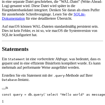
in eine separate Datei geschrieben, die "WAL-Datei" (Write-Ahead-
Log) genannt wird. Diese Datei wird später in die
Hauptdatenbankdatei integriert. Denken Sie daran als einen Puffer
für ausstehende Schreibvorgänge. Lesen Sie die
SQLite-
Dokumentation
für eine detailliertere Übersicht.
Auf macOS können WAL-Dateien standardmäßig persistent sein.
Dies ist kein Fehler, es ist so, wie macOS die Systemversion von
SQLite konfiguriert hat.
Statements
Ein
ist eine
vorbereitete Abfrage
, was bedeutet, dass es
Statement
geparst und in eine effiziente Binärform kompiliert wurde. Es kann
mehrmals auf performante Weise ausgeführt werden.
Erstellen Sie ein Statement mit der
-Methode auf Ihrer
.query
-Instanz.
Database
ts
const
 query
 =
 db.
query
(
`select "Hello world" as message
1