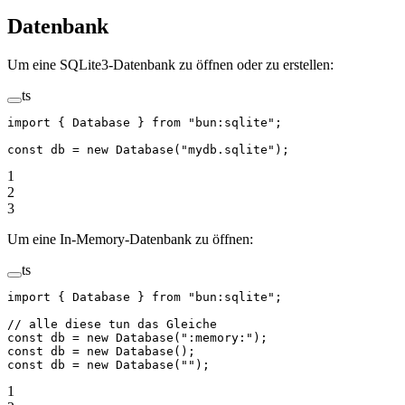
Datenbank
Um eine SQLite3-Datenbank zu öffnen oder zu erstellen:
ts
import
 { Database } 
from
 "bun:sqlite"
;
const
 db
 =
 new
 Database
(
"mydb.sqlite"
);
1
2
3
Um eine In-Memory-Datenbank zu öffnen:
ts
import
 { Database } 
from
 "bun:sqlite"
;
// alle diese tun das Gleiche
const
 db
 =
 new
 Database
(
":memory:"
);
const
 db
 =
 new
 Database
();
const
 db
 =
 new
 Database
(
""
);
1