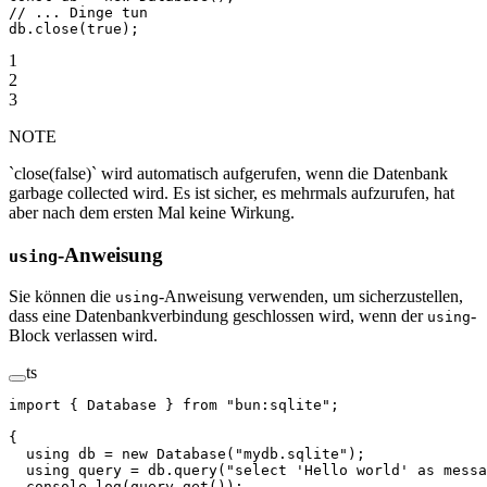
// ... Dinge tun
db.
close
(
true
);
1
2
3
NOTE
`close(false)` wird automatisch aufgerufen, wenn die Datenbank
garbage collected wird. Es ist sicher, es mehrmals aufzurufen, hat
aber nach dem ersten Mal keine Wirkung.
-Anweisung
using
Sie können die
-Anweisung verwenden, um sicherzustellen,
using
dass eine Datenbankverbindung geschlossen wird, wenn der
-
using
Block verlassen wird.
ts
import
 { Database } 
from
 "bun:sqlite"
;
{
  using
 db
 =
 new
 Database
(
"mydb.sqlite"
);
  using
 query
 =
 db.
query
(
"select 'Hello world' as messa
  console.
log
(query.
get
());