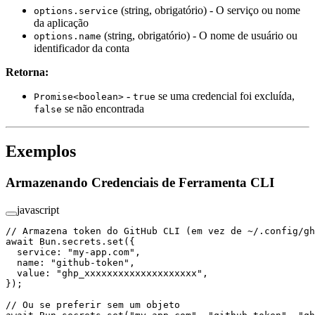
(string, obrigatório) - O serviço ou nome
options.service
da aplicação
(string, obrigatório) - O nome de usuário ou
options.name
identificador da conta
Retorna:
-
se uma credencial foi excluída,
Promise<boolean>
true
se não encontrada
false
Exemplos
Armazenando Credenciais de Ferramenta CLI
javascript
// Armazena token do GitHub CLI (em vez de ~/.config/gh
await
 Bun.secrets.
set
({
  service: 
"my-app.com"
,
  name: 
"github-token"
,
  value: 
"ghp_xxxxxxxxxxxxxxxxxxxx"
,
});
// Ou se preferir sem um objeto