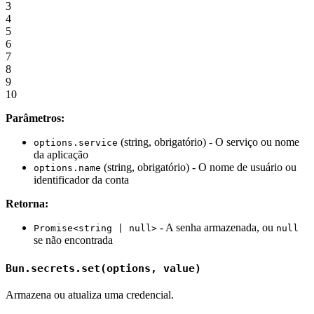
3
4
5
6
7
8
9
10
Parâmetros:
(string, obrigatório) - O serviço ou nome
options.service
da aplicação
(string, obrigatório) - O nome de usuário ou
options.name
identificador da conta
Retorna:
- A senha armazenada, ou
Promise<string | null>
null
se não encontrada
Bun.secrets.set(options, value)
Armazena ou atualiza uma credencial.