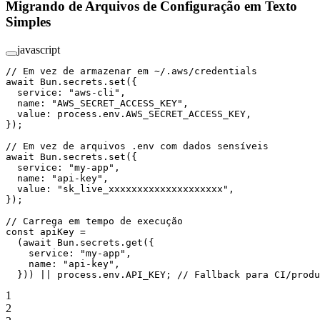
Migrando de Arquivos de Configuração em Texto
Simples
javascript
// Em vez de armazenar em ~/.aws/credentials
await
 Bun.secrets.
set
({
  service: 
"aws-cli"
,
  name: 
"AWS_SECRET_ACCESS_KEY"
,
  value: process.env.
AWS_SECRET_ACCESS_KEY
,
});
// Em vez de arquivos .env com dados sensíveis
await
 Bun.secrets.
set
({
  service: 
"my-app"
,
  name: 
"api-key"
,
  value: 
"sk_live_xxxxxxxxxxxxxxxxxxxx"
,
});
// Carrega em tempo de execução
const
 apiKey
 =
  (
await
 Bun.secrets.
get
({
    service: 
"my-app"
,
    name: 
"api-key"
,
  })) 
||
 process.env.
API_KEY
; 
// Fallback para CI/produ
1
2