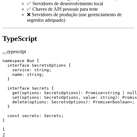
✅ Servidores de desenvolvimento local
✅ Chaves de API pessoais para teste
❌ Servidores de produção (use gerenciamento de
segredos adequado)
TypeScript
typescript
namespace
 Bun
 {
  interface
 SecretsOptions
 {
    service
:
 string
;
    name
:
 string
;
  }
  interface
 Secrets
 {
    get
(
options
:
 SecretsOptions
)
:
 Promise
<
string
 |
 null
    set
(
options
:
 SecretsOptions
, 
value
:
 string
)
:
 Promis
    delete
(
options
:
 SecretsOptions
)
:
 Promise
<
boolean
>;
  }
  const
 secrets
:
 Secrets
;
}
1
2