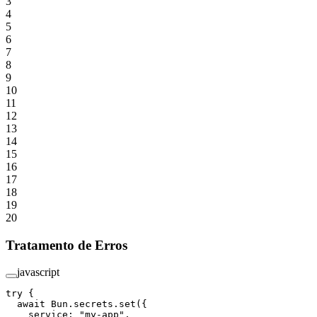
3
4
5
6
7
8
9
10
11
12
13
14
15
16
17
18
19
20
Tratamento de Erros
javascript
try
 {
  await
 Bun.secrets.
set
({
    service: 
"my-app"
,