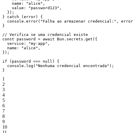
    name: 
"alice"
,
    value: 
"password123"
,
  });
} 
catch
 (error) {
  console.
error
(
"Falha ao armazenar credencial:"
, error
}
// Verifica se uma credencial existe
const
 password
 =
 await
 Bun.secrets.
get
({
  service: 
"my-app"
,
  name: 
"alice"
,
});
if
 (password 
===
 null
) {
  console.
log
(
"Nenhuma credencial encontrada"
);
}
1
2
3
4
5
6
7
8
9
10
11