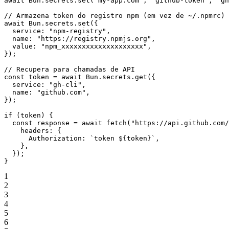
await
 Bun.secrets.
set
(
"my-app.com"
, 
"github-token"
, 
"gh
// Armazena token do registro npm (em vez de ~/.npmrc)
await
 Bun.secrets.
set
({
  service: 
"npm-registry"
,
  name: 
"https://registry.npmjs.org"
,
  value: 
"npm_xxxxxxxxxxxxxxxxxxxx"
,
});
// Recupera para chamadas de API
const
 token
 =
 await
 Bun.secrets.
get
({
  service: 
"gh-cli"
,
  name: 
"github.com"
,
});
if
 (token) {
  const
 response
 =
 await
 fetch
(
"https://api.github.com/
    headers: {
      Authorization: 
`token ${
token
}`
,
    },
  });
}
1
2
3
4
5
6