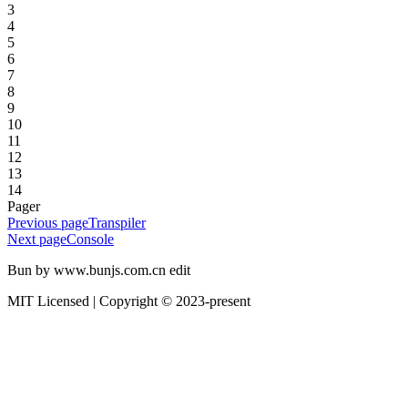
3
4
5
6
7
8
9
10
11
12
13
14
Pager
Previous page
Transpiler
Next page
Console
Bun by www.bunjs.com.cn edit
MIT Licensed | Copyright © 2023-present