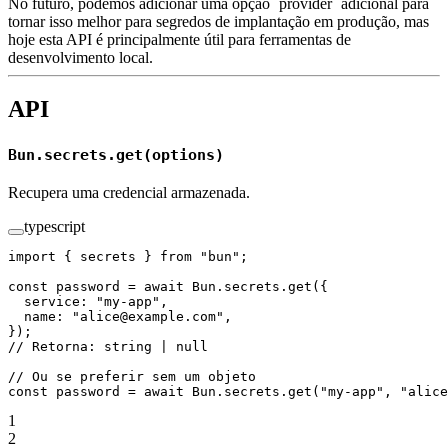
No futuro, podemos adicionar uma opção `provider` adicional para
tornar isso melhor para segredos de implantação em produção, mas
hoje esta API é principalmente útil para ferramentas de
desenvolvimento local.
API
Bun.secrets.get(options)
Recupera uma credencial armazenada.
typescript
import
 { secrets } 
from
 "bun"
;
const
 password
 =
 await
 Bun.secrets.
get
({
  service: 
"my-app"
,
  name: 
"alice@example.com"
,
});
// Retorna: string | null
// Ou se preferir sem um objeto
const
 password
 =
 await
 Bun.secrets.
get
(
"my-app"
, 
"alice
1
2