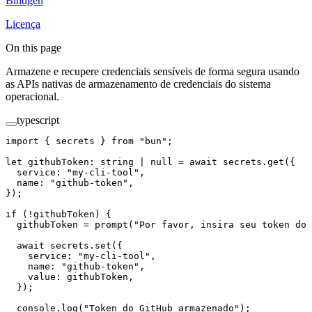
Bindgen
Licença
On this page
Armazene e recupere credenciais sensíveis de forma segura usando
as APIs nativas de armazenamento de credenciais do sistema
operacional.
typescript
import
 { secrets } 
from
 "bun"
;
let
 githubToken
:
 string
 |
 null
 =
 await
 secrets.
get
({
  service: 
"my-cli-tool"
,
  name: 
"github-token"
,
});
if
 (
!
githubToken) {
  githubToken 
=
 prompt
(
"Por favor, insira seu token do 
  await
 secrets.
set
({
    service: 
"my-cli-tool"
,
    name: 
"github-token"
,
    value: githubToken,
  });
  console.
log
(
"Token do GitHub armazenado"
);