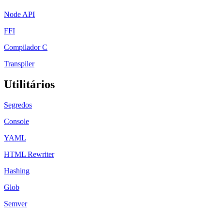
Node API
FFI
Compilador C
Transpiler
Utilitários
Segredos
Console
YAML
HTML Rewriter
Hashing
Glob
Semver