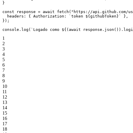
}
const
 response
 =
 await
 fetch
(
"https://api.github.com/us
  headers: { Authorization: 
`token ${
githubToken
}`
 },
});
console.
log
(
`Logado como ${
(
await
 response
.
json
()).
logi
1
2
3
4
5
6
7
8
9
10
11
12
13
14
15
16
17
18