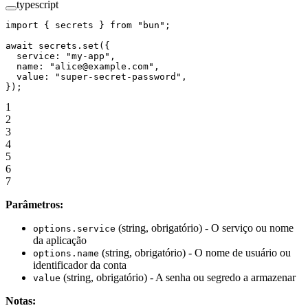
typescript
import
 { secrets } 
from
 "bun"
;
await
 secrets.
set
({
  service: 
"my-app"
,
  name: 
"alice@example.com"
,
  value: 
"super-secret-password"
,
});
1
2
3
4
5
6
7
Parâmetros:
(string, obrigatório) - O serviço ou nome
options.service
da aplicação
(string, obrigatório) - O nome de usuário ou
options.name
identificador da conta
(string, obrigatório) - A senha ou segredo a armazenar
value
Notas: