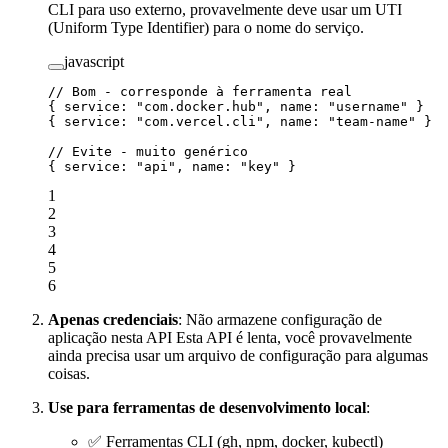
CLI para uso externo, provavelmente deve usar um UTI
(Uniform Type Identifier) para o nome do serviço.
javascript
// Bom - corresponde à ferramenta real
{ 
service
: 
"com.docker.hub"
, 
name
: 
"username"
 }
{ 
service
: 
"com.vercel.cli"
, 
name
: 
"team-name"
 }
// Evite - muito genérico
{ 
service
: 
"api"
, 
name
: 
"key"
 }
1
2
3
4
5
6
Apenas credenciais
: Não armazene configuração de
aplicação nesta API Esta API é lenta, você provavelmente
ainda precisa usar um arquivo de configuração para algumas
coisas.
Use para ferramentas de desenvolvimento local
:
✅ Ferramentas CLI (gh, npm, docker, kubectl)