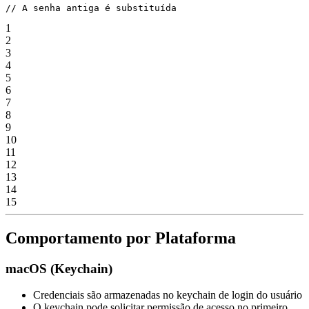
// A senha antiga é substituída
1
2
3
4
5
6
7
8
9
10
11
12
13
14
15
Comportamento por Plataforma
macOS (Keychain)
Credenciais são armazenadas no keychain de login do usuário
O keychain pode solicitar permissão de acesso no primeiro