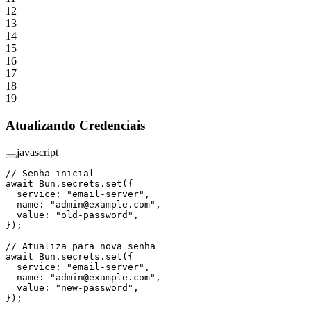
12
13
14
15
16
17
18
19
Atualizando Credenciais
javascript
// Senha inicial
await
 Bun.secrets.
set
({
  service: 
"email-server"
,
  name: 
"admin@example.com"
,
  value: 
"old-password"
,
});
// Atualiza para nova senha
await
 Bun.secrets.
set
({
  service: 
"email-server"
,
  name: 
"admin@example.com"
,
  value: 
"new-password"
,
});