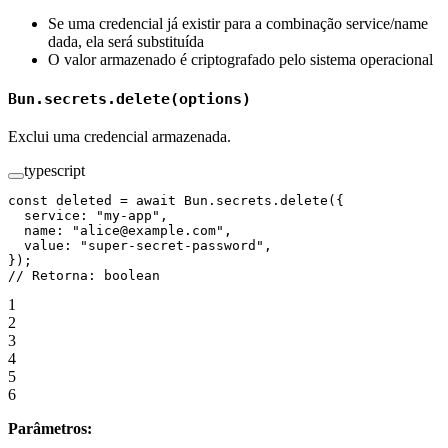
Se uma credencial já existir para a combinação service/name
dada, ela será substituída
O valor armazenado é criptografado pelo sistema operacional
Bun.secrets.delete(options)
Exclui uma credencial armazenada.
typescript
const
 deleted
 =
 await
 Bun.secrets.
delete
({
  service: 
"my-app"
,
  name: 
"alice@example.com"
,
  value: 
"super-secret-password"
,
});
// Retorna: boolean
1
2
3
4
5
6
Parâmetros: