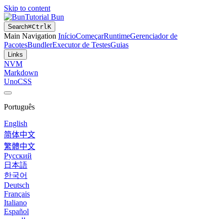
Skip to content
Tutorial Bun
Search
⌘
Ctrl
K
Main Navigation
Início
Começar
Runtime
Gerenciador de
Pacotes
Bundler
Executor de Testes
Guias
Links
NVM
Markdown
UnoCSS
Português
English
简体中文
繁體中文
Русский
日本語
한국어
Deutsch
Français
Italiano
Español