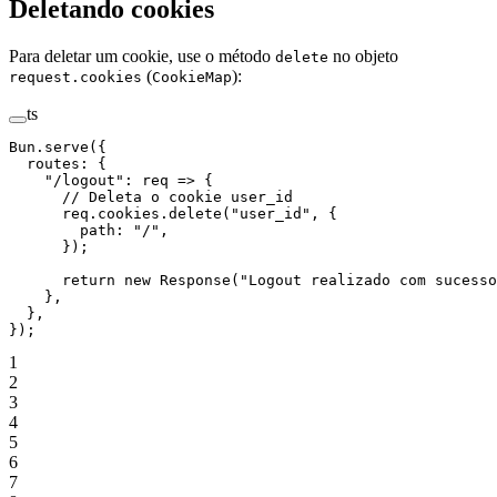
Deletando cookies
Para deletar um cookie, use o método
no objeto
delete
(
):
request.cookies
CookieMap
ts
Bun.
serve
({
  routes: {
    "/logout"
: 
req
 =>
 {
      // Deleta o cookie user_id
      req.cookies.
delete
(
"user_id"
, {
        path: 
"/"
,
      });
      return
 new
 Response
(
"Logout realizado com sucesso
    },
  },
});
1
2
3
4
5
6
7