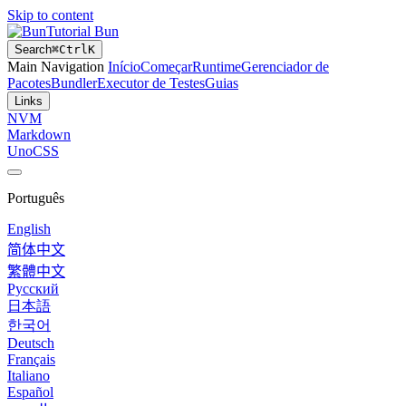
Skip to content
Tutorial Bun
Search
⌘
Ctrl
K
Main Navigation
Início
Começar
Runtime
Gerenciador de
Pacotes
Bundler
Executor de Testes
Guias
Links
NVM
Markdown
UnoCSS
Português
English
简体中文
繁體中文
Русский
日本語
한국어
Deutsch
Français
Italiano
Español