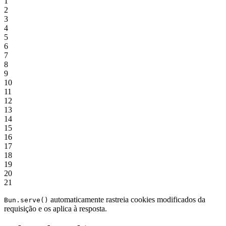
1
2
3
4
5
6
7
8
9
10
11
12
13
14
15
16
17
18
19
20
21
automaticamente rastreia cookies modificados da
Bun.serve()
requisição e os aplica à resposta.