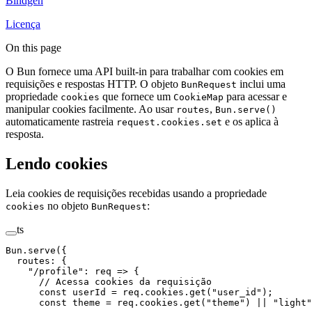
Bindgen
Licença
On this page
O Bun fornece uma API built-in para trabalhar com cookies em
requisições e respostas HTTP. O objeto
inclui uma
BunRequest
propriedade
que fornece um
para acessar e
cookies
CookieMap
manipular cookies facilmente. Ao usar
,
routes
Bun.serve()
automaticamente rastreia
e os aplica à
request.cookies.set
resposta.
Lendo cookies
Leia cookies de requisições recebidas usando a propriedade
no objeto
:
cookies
BunRequest
ts
Bun.
serve
({
  routes: {
    "/profile"
: 
req
 =>
 {
      // Acessa cookies da requisição
      const
 userId
 =
 req.cookies.
get
(
"user_id"
);
      const
 theme
 =
 req.cookies.
get
(
"theme"
) 
||
 "light"