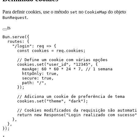
Para definir cookies, use o método
no
do objeto
set
CookieMap
.
BunRequest
ts
Bun.
serve
({
  routes: {
    "/login"
: 
req
 =>
 {
      const
 cookies
 =
 req.cookies;
      // Define um cookie com várias opções
      cookies.
set
(
"user_id"
, 
"12345"
, {
        maxAge: 
60
 *
 60
 *
 24
 *
 7
, 
// 1 semana
        httpOnly: 
true
,
        secure: 
true
,
        path: 
"/"
,
      });
      // Adiciona um cookie de preferência de tema
      cookies.
set
(
"theme"
, 
"dark"
);
      // Cookies modificados da requisição são automati
      return
 new
 Response
(
"Login realizado com sucesso"
    },
  },
});