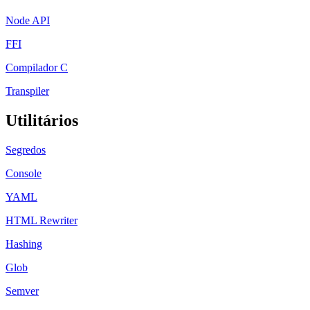
Node API
FFI
Compilador C
Transpiler
Utilitários
Segredos
Console
YAML
HTML Rewriter
Hashing
Glob
Semver