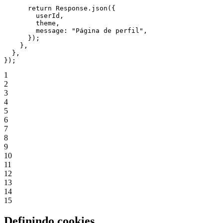
      return
 Response.
json
({
        userId,
        theme,
        message: 
"Página de perfil"
,
      });
    },
  },
});
1
2
3
4
5
6
7
8
9
10
11
12
13
14
15
Definindo cookies