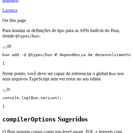
Bindgen
Licença
On this page
Para instalar as definições de tipo para as APIs built-in do Bun,
instale
.
@types/bun
sh
bun
 add
 -d
 @types/bun
 # dependência de desenvolvimento
1
Neste ponto, você deve ser capaz de referenciar o global
nos
Bun
seus arquivos TypeScript sem ver erros no seu editor.
ts
console.
log
(Bun.version);
1
Sugeridos
compilerOptions
O Bun suporta coisas como top-level await, JSX, e imports com