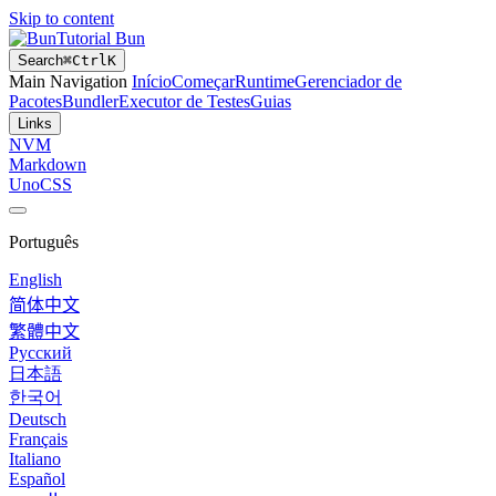
Skip to content
Tutorial Bun
Search
⌘
Ctrl
K
Main Navigation
Início
Começar
Runtime
Gerenciador de
Pacotes
Bundler
Executor de Testes
Guias
Links
NVM
Markdown
UnoCSS
Português
English
简体中文
繁體中文
Русский
日本語
한국어
Deutsch
Français
Italiano
Español