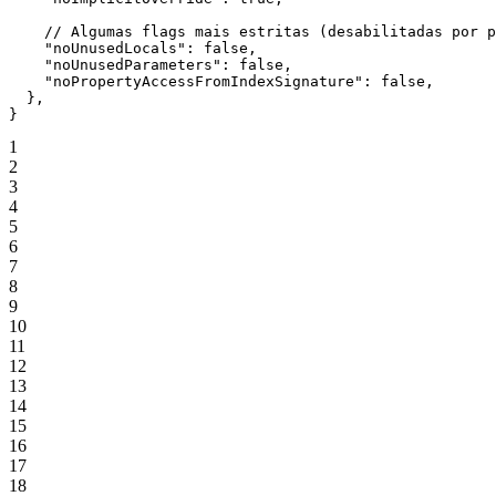
    // Algumas flags mais estritas (desabilitadas por p
    "noUnusedLocals"
: 
false
,
    "noUnusedParameters"
: 
false
,
    "noPropertyAccessFromIndexSignature"
: 
false
,
  },
}
1
2
3
4
5
6
7
8
9
10
11
12
13
14
15
16
17
18