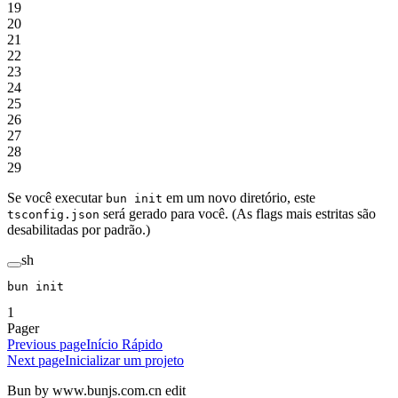
19
20
21
22
23
24
25
26
27
28
29
Se você executar
em um novo diretório, este
bun init
será gerado para você. (As flags mais estritas são
tsconfig.json
desabilitadas por padrão.)
sh
bun
 init
1
Pager
Previous page
Início Rápido
Next page
Inicializar um projeto
Bun by www.bunjs.com.cn edit