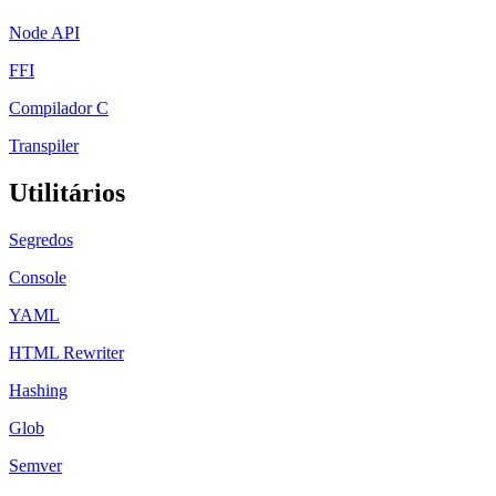
Node API
FFI
Compilador C
Transpiler
Utilitários
Segredos
Console
YAML
HTML Rewriter
Hashing
Glob
Semver