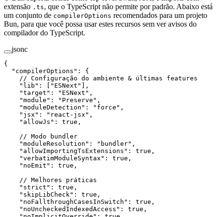
extensão
, que o TypeScript não permite por padrão. Abaixo está
.ts
um conjunto de
recomendados para um projeto
compilerOptions
Bun, para que você possa usar estes recursos sem ver avisos do
compilador do TypeScript.
jsonc
{
  "compilerOptions"
: {
    // Configuração do ambiente & últimas features
    "lib"
: [
"ESNext"
],
    "target"
: 
"ESNext"
,
    "module"
: 
"Preserve"
,
    "moduleDetection"
: 
"force"
,
    "jsx"
: 
"react-jsx"
,
    "allowJs"
: 
true
,
    // Modo bundler
    "moduleResolution"
: 
"bundler"
,
    "allowImportingTsExtensions"
: 
true
,
    "verbatimModuleSyntax"
: 
true
,
    "noEmit"
: 
true
,
    // Melhores práticas
    "strict"
: 
true
,
    "skipLibCheck"
: 
true
,
    "noFallthroughCasesInSwitch"
: 
true
,
    "noUncheckedIndexedAccess"
: 
true
,
    "noImplicitOverride"
: 
true
,