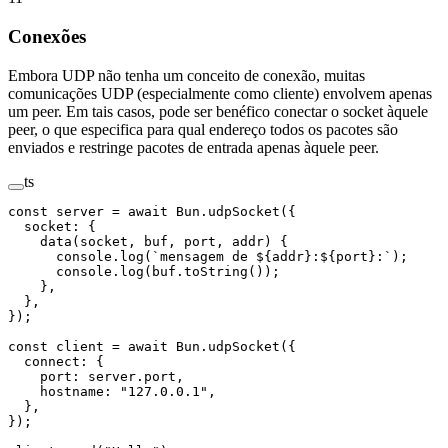
Conexões
Embora UDP não tenha um conceito de conexão, muitas
comunicações UDP (especialmente como cliente) envolvem apenas
um peer. Em tais casos, pode ser benéfico conectar o socket àquele
peer, o que especifica para qual endereço todos os pacotes são
enviados e restringe pacotes de entrada apenas àquele peer.
ts
const
 server
 =
 await
 Bun.
udpSocket
({
  socket: {
    data
(
socket
, 
buf
, 
port
, 
addr
) {
      console.
log
(
`mensagem de ${
addr
}:${
port
}:`
);
      console.
log
(buf.
toString
());
    },
  },
});
const
 client
 =
 await
 Bun.
udpSocket
({
  connect: {
    port: server.port,
    hostname: 
"127.0.0.1"
,
  },
});