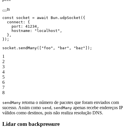
ts
const
 socket
 =
 await
 Bun.
udpSocket
({
  connect: {
    port: 
41234
,
    hostname: 
"localhost"
,
  },
});
socket.
sendMany
([
"foo"
, 
"bar"
, 
"baz"
]);
1
2
3
4
5
6
7
8
retorna o número de pacotes que foram enviados com
sendMany
sucesso. Assim como
,
apenas recebe endereços IP
send
sendMany
válidos como destinos, pois não realiza resolução DNS.
Lidar com backpressure