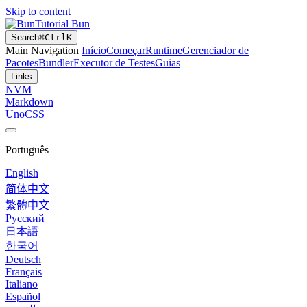
Skip to content
Tutorial Bun
Search
⌘
Ctrl
K
Main Navigation
Início
Começar
Runtime
Gerenciador de
Pacotes
Bundler
Executor de Testes
Guias
Links
NVM
Markdown
UnoCSS
Português
English
简体中文
繁體中文
Русский
日本語
한국어
Deutsch
Français
Italiano
Español