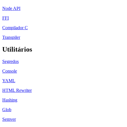
Node API
FFI
Compilador C
Transpiler
Utilitários
Segredos
Console
YAML
HTML Rewriter
Hashing
Glob
Semver