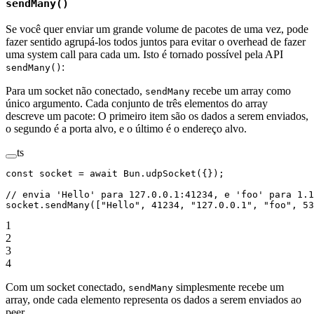
sendMany()
Se você quer enviar um grande volume de pacotes de uma vez, pode
fazer sentido agrupá-los todos juntos para evitar o overhead de fazer
uma system call para cada um. Isto é tornado possível pela API
:
sendMany()
Para um socket não conectado,
recebe um array como
sendMany
único argumento. Cada conjunto de três elementos do array
descreve um pacote: O primeiro item são os dados a serem enviados,
o segundo é a porta alvo, e o último é o endereço alvo.
ts
const
 socket
 =
 await
 Bun.
udpSocket
({});
// envia 'Hello' para 127.0.0.1:41234, e 'foo' para 1.1
socket.
sendMany
([
"Hello"
, 
41234
, 
"127.0.0.1"
, 
"foo"
, 
53
1
2
3
4
Com um socket conectado,
simplesmente recebe um
sendMany
array, onde cada elemento representa os dados a serem enviados ao
peer.