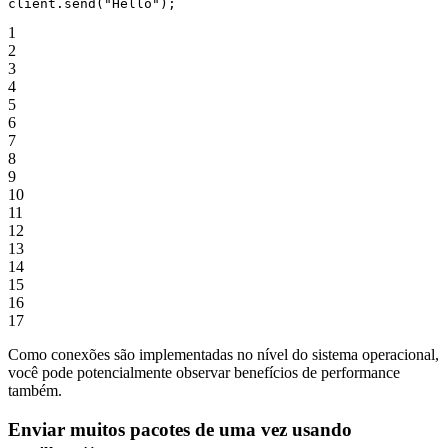
client.
send
(
"Hello"
);
1
2
3
4
5
6
7
8
9
10
11
12
13
14
15
16
17
Como conexões são implementadas no nível do sistema operacional,
você pode potencialmente observar benefícios de performance
também.
Enviar muitos pacotes de uma vez usando