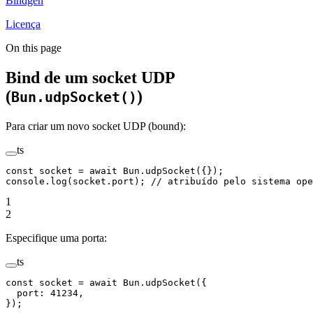
Bindgen
Licença
On this page
Bind de um socket UDP
(
)
Bun.udpSocket()
Para criar um novo socket UDP (bound):
ts
const
 socket
 =
 await
 Bun.
udpSocket
({});
console.
log
(socket.port); 
// atribuído pelo sistema ope
1
2
Especifique uma porta:
ts
const
 socket
 =
 await
 Bun.
udpSocket
({
  port: 
41234
, 
});