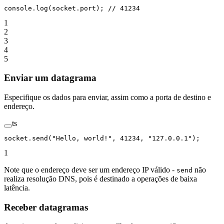
console.
log
(socket.port); 
// 41234
1
2
3
4
5
Enviar um datagrama
Especifique os dados para enviar, assim como a porta de destino e
endereço.
ts
socket.
send
(
"Hello, world!"
, 
41234
, 
"127.0.0.1"
);
1
Note que o endereço deve ser um endereço IP válido -
não
send
realiza resolução DNS, pois é destinado a operações de baixa
latência.
Receber datagramas