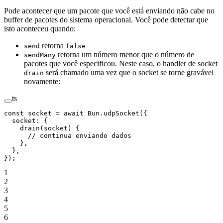
Pode acontecer que um pacote que você está enviando não cabe no
buffer de pacotes do sistema operacional. Você pode detectar que
isto aconteceu quando:
retorna
send
false
retorna um número menor que o número de
sendMany
pacotes que você especificou. Neste caso, o handler de socket
será chamado uma vez que o socket se torne gravável
drain
novamente:
ts
const
 socket
 =
 await
 Bun.
udpSocket
({
  socket: {
    drain
(
socket
) {
      // continua enviando dados
    },
  },
});
1
2
3
4
5
6