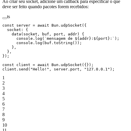
Ao criar seu socket, adicione um callback para especificar o que
deve ser feito quando pacotes forem recebidos:
ts
const
 server
 =
 await
 Bun.
udpSocket
({
  socket: {
    data
(
socket
, 
buf
, 
port
, 
addr
) {
      console.
log
(
`mensagem de ${
addr
}:${
port
}:`
);
      console.
log
(buf.
toString
());
    },
  },
});
const
 client
 =
 await
 Bun.
udpSocket
({});
client.
send
(
"Hello!"
, server.port, 
"127.0.0.1"
);
1
2
3
4
5
6
7
8
9
10
11