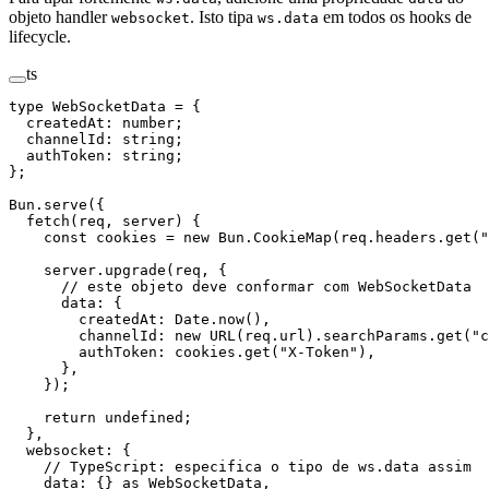
objeto handler
. Isto tipa
em todos os hooks de
websocket
ws.data
lifecycle.
ts
type
 WebSocketData
 =
 {
  createdAt
:
 number
;
  channelId
:
 string
;
  authToken
:
 string
;
};
Bun.
serve
({
  fetch
(
req
, 
server
) {
    const
 cookies
 =
 new
 Bun.
CookieMap
(req.headers.
get
(
"
    server.
upgrade
(req, {
      // este objeto deve conformar com WebSocketData
      data: {
        createdAt: Date.
now
(),
        channelId: 
new
 URL
(req.url).searchParams.
get
(
"c
        authToken: cookies.
get
(
"X-Token"
),
      },
    });
    return
 undefined
;
  },
  websocket: {
    // TypeScript: especifica o tipo de ws.data assim
    data: {} 
as
 WebSocketData
,