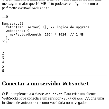
mensagem maior que 16 MB. Isto pode ser configurado com o
parâmetro
.
maxPayloadLength
ts
Bun.
serve
({
  fetch
(
req
, 
server
) {}, 
// lógica de upgrade
  websocket: {
    maxPayloadLength: 
1024
 *
 1024
, 
// 1 MB
  },
});
1
2
3
4
5
6
Conectar a um servidor
Websocket
O Bun implementa a classe
. Para criar um cliente
WebSocket
WebSocket que conecta a um servidor
ou
, crie uma
ws://
wss://
instância de
, como você faria no navegador.
WebSocket