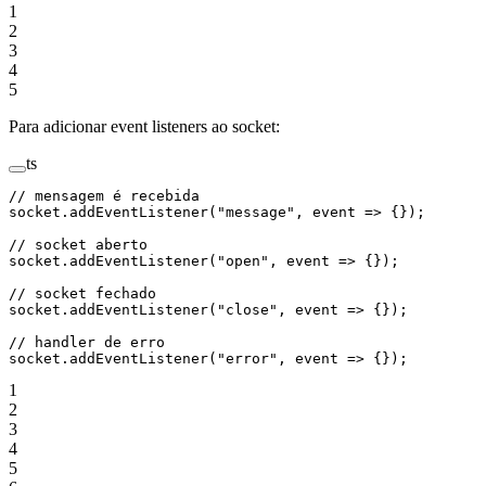
1
2
3
4
5
Para adicionar event listeners ao socket:
ts
// mensagem é recebida
socket.
addEventListener
(
"message"
, 
event
 =>
 {});
// socket aberto
socket.
addEventListener
(
"open"
, 
event
 =>
 {});
// socket fechado
socket.
addEventListener
(
"close"
, 
event
 =>
 {});
// handler de erro
socket.
addEventListener
(
"error"
, 
event
 =>
 {});
1
2
3
4
5