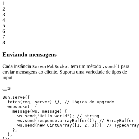
1
2
3
4
5
6
7
8
Enviando mensagens
Cada instância
tem um método
para
ServerWebSocket
.send()
enviar mensagens ao cliente. Suporta uma variedade de tipos de
input.
ts
Bun.
serve
({
  fetch
(
req
, 
server
) {}, 
// lógica de upgrade
  websocket: {
    message
(
ws
, 
message
) {
      ws.
send
(
"Hello world"
); 
// string
      ws.
send
(response.
arrayBuffer
()); 
// ArrayBuffer
      ws.
send
(
new
 Uint8Array
([
1
, 
2
, 
3
])); 
// TypedArray
    },
  },