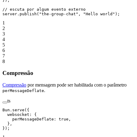
});
// escuta por algum evento externo
server.
publish
(
"the-group-chat"
, 
"Hello world"
);
1
2
3
4
5
6
7
8
Compressão
Compressão
por mensagem pode ser habilitada com o parâmetro
.
perMessageDeflate
ts
Bun.
serve
({
  websocket: {
    perMessageDeflate: 
true
, 
  },
});