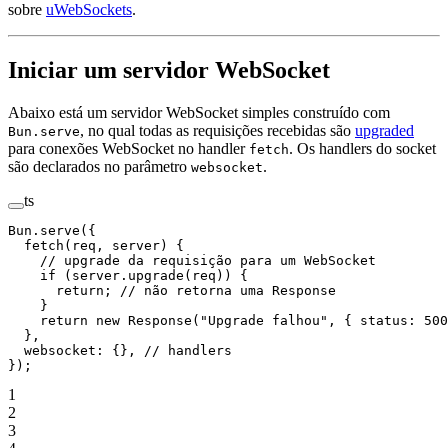
sobre
uWebSockets
.
Iniciar um servidor WebSocket
Abaixo está um servidor WebSocket simples construído com
, no qual todas as requisições recebidas são
upgraded
Bun.serve
para conexões WebSocket no handler
. Os handlers do socket
fetch
são declarados no parâmetro
.
websocket
ts
Bun.
serve
({
  fetch
(
req
, 
server
) {
    // upgrade da requisição para um WebSocket
    if
 (server.
upgrade
(req)) {
      return
; 
// não retorna uma Response
    }
    return
 new
 Response
(
"Upgrade falhou"
, { status: 
500
  },
  websocket: {}, 
// handlers
});
1
2
3