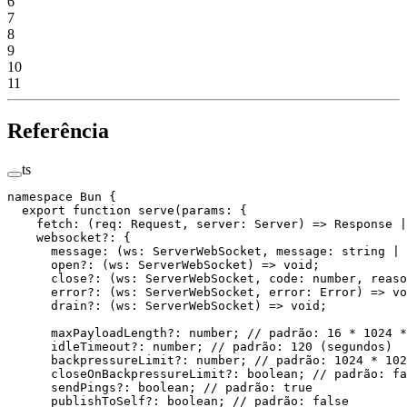
6
7
8
9
10
11
Referência
ts
namespace
 Bun
 {
  export
 function
 serve
(
params
:
 {
    fetch
:
 (
req
:
 Request
, 
server
:
 Server
) 
=>
 Response
 |
    websocket
?:
 {
      message
:
 (
ws
:
 ServerWebSocket
, 
message
:
 string
 |
 
      open
?:
 (
ws
:
 ServerWebSocket
) 
=>
 void
;
      close
?:
 (
ws
:
 ServerWebSocket
, 
code
:
 number
, 
reaso
      error
?:
 (
ws
:
 ServerWebSocket
, 
error
:
 Error
) 
=>
 vo
      drain
?:
 (
ws
:
 ServerWebSocket
) 
=>
 void
;
      maxPayloadLength
?:
 number
; 
// padrão: 16 * 1024 *
      idleTimeout
?:
 number
; 
// padrão: 120 (segundos)
      backpressureLimit
?:
 number
; 
// padrão: 1024 * 102
      closeOnBackpressureLimit
?:
 boolean
; 
// padrão: fa
      sendPings
?:
 boolean
; 
// padrão: true
      publishToSelf
?:
 boolean
; 
// padrão: false