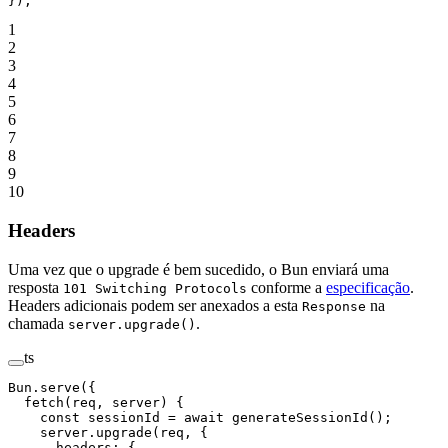
});
1
2
3
4
5
6
7
8
9
10
Headers
Uma vez que o upgrade é bem sucedido, o Bun enviará uma
resposta
conforme a
especificação
.
101 Switching Protocols
Headers adicionais podem ser anexados a esta
na
Response
chamada
.
server.upgrade()
ts
Bun.
serve
({
  fetch
(
req
, 
server
) {
    const
 sessionId
 =
 await
 generateSessionId
();
    server.
upgrade
(req, {
      headers: { 