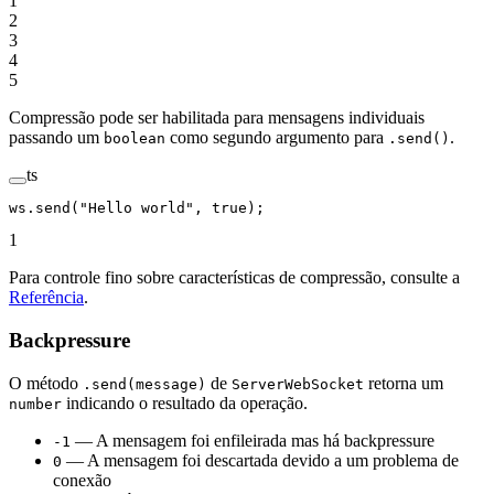
1
2
3
4
5
Compressão pode ser habilitada para mensagens individuais
passando um
como segundo argumento para
.
boolean
.send()
ts
ws.
send
(
"Hello world"
, 
true
);
1
Para controle fino sobre características de compressão, consulte a
Referência
.
Backpressure
O método
de
retorna um
.send(message)
ServerWebSocket
indicando o resultado da operação.
number
— A mensagem foi enfileirada mas há backpressure
-1
— A mensagem foi descartada devido a um problema de
0
conexão