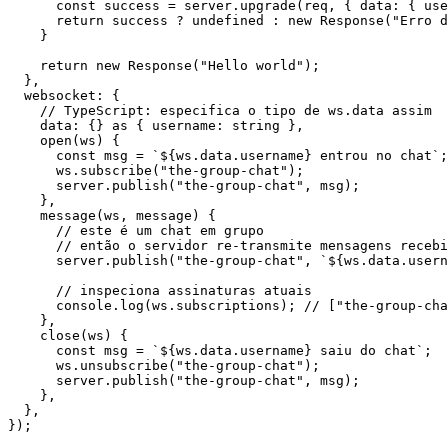
      const
 success
 =
 server.
upgrade
(req, { data: { use
      return
 success 
?
 undefined
 :
 new
 Response
(
"Erro d
    }
    return
 new
 Response
(
"Hello world"
);
  },
  websocket: {
    // TypeScript: especifica o tipo de ws.data assim
    data: {} 
as
 { 
username
:
 string
 },
    open
(
ws
) {
      const
 msg
 =
 `${
ws
.
data
.
username
} entrou no chat`
;
      ws.
subscribe
(
"the-group-chat"
);
      server.
publish
(
"the-group-chat"
, msg);
    },
    message
(
ws
, 
message
) {
      // este é um chat em grupo
      // então o servidor re-transmite mensagens recebi
      server.
publish
(
"the-group-chat"
, 
`${
ws
.
data
.
usern
      // inspeciona assinaturas atuais
      console.
log
(ws.subscriptions); 
// ["the-group-cha
    },
    close
(
ws
) {
      const
 msg
 =
 `${
ws
.
data
.
username
} saiu do chat`
;
      ws.
unsubscribe
(
"the-group-chat"
);
      server.
publish
(
"the-group-chat"
, msg);
    },
  },
});