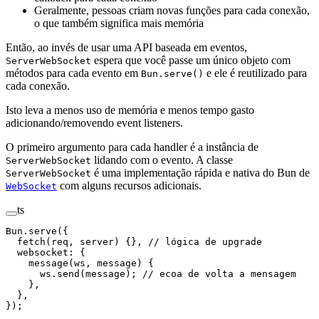
Geralmente, pessoas criam novas funções para cada conexão,
o que também significa mais memória
Então, ao invés de usar uma API baseada em eventos,
espera que você passe um único objeto com
ServerWebSocket
métodos para cada evento em
e ele é reutilizado para
Bun.serve()
cada conexão.
Isto leva a menos uso de memória e menos tempo gasto
adicionando/removendo event listeners.
O primeiro argumento para cada handler é a instância de
lidando com o evento. A classe
ServerWebSocket
é uma implementação rápida e nativa do Bun de
ServerWebSocket
com alguns recursos adicionais.
WebSocket
ts
Bun.
serve
({
  fetch
(
req
, 
server
) {}, 
// lógica de upgrade
  websocket: {
    message
(
ws
, 
message
) {
      ws.
send
(message); 
// ecoa de volta a mensagem
    },
  },
});