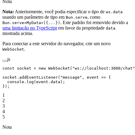
Nota
Nota:
Anteriormente, você podia especificar o tipo de
ws.data
usando um parâmetro de tipo em
, como
Bun.serve
. Este padrão foi removido devido a
Bun.serve<MyData>({...})
uma limitação no TypeScript
em favor da propriedade
data
mostrada acima.
Para conectar a este servidor do navegador, crie um novo
.
WebSocket
js
const
 socket
 =
 new
 WebSocket
(
"ws://localhost:3000/chat"
socket.
addEventListener
(
"message"
, 
event
 =>
 {
  console.
log
(event.data);
});
1
2
3
4
5
Nota