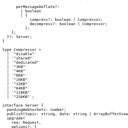
      perMessageDeflate
?:
        |
 boolean
        |
 {
            compress
?:
 boolean
 |
 Compressor
;
            decompress
?:
 boolean
 |
 Compressor
;
          };
    };
  })
:
 Server
;
}
type
 Compressor
 =
  |
 `"disable"`
  |
 `"shared"`
  |
 `"dedicated"`
  |
 `"3KB"`
  |
 `"4KB"`
  |
 `"8KB"`
  |
 `"16KB"`
  |
 `"32KB"`
  |
 `"64KB"`
  |
 `"128KB"`
  |
 `"256KB"`
;
interface
 Server
 {
  pendingWebSockets
:
 number
;
  publish
(
topic
:
 string
, 
data
:
 string
 |
 ArrayBufferView
  upgrade
(
    req
:
 Request
,
    options
?:
 {