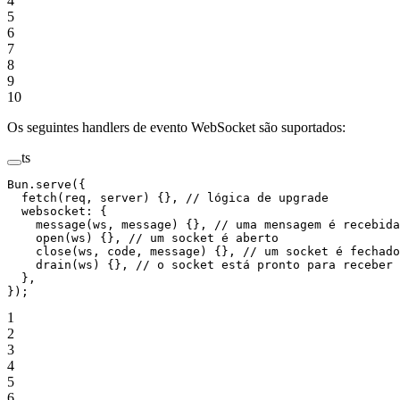
4
5
6
7
8
9
10
Os seguintes handlers de evento WebSocket são suportados:
ts
Bun.
serve
({
  fetch
(
req
, 
server
) {}, 
// lógica de upgrade
  websocket: {
    message
(
ws
, 
message
) {}, 
// uma mensagem é recebida
    open
(
ws
) {}, 
// um socket é aberto
    close
(
ws
, 
code
, 
message
) {}, 
// um socket é fechado
    drain
(
ws
) {}, 
// o socket está pronto para receber 
  },
});
1
2
3
4
5
6