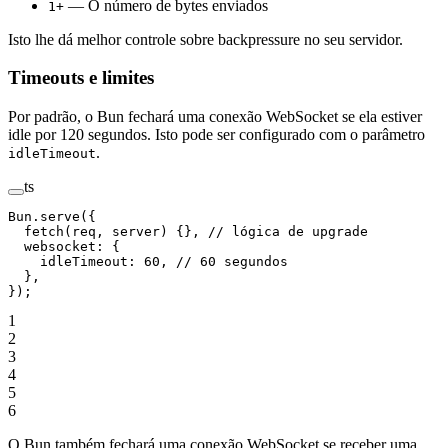
— O número de bytes enviados
1+
Isto lhe dá melhor controle sobre backpressure no seu servidor.
Timeouts e limites
Por padrão, o Bun fechará uma conexão WebSocket se ela estiver
idle por 120 segundos. Isto pode ser configurado com o parâmetro
.
idleTimeout
ts
Bun.
serve
({
  fetch
(
req
, 
server
) {}, 
// lógica de upgrade
  websocket: {
    idleTimeout: 
60
, 
// 60 segundos
  },
});
1
2
3
4
5
6
O Bun também fechará uma conexão WebSocket se receber uma