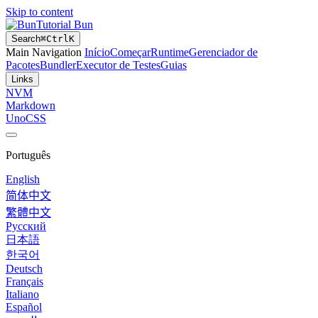
Skip to content
Tutorial Bun
Search
⌘
Ctrl
K
Main Navigation
Início
Começar
Runtime
Gerenciador de
Pacotes
Bundler
Executor de Testes
Guias
Links
NVM
Markdown
UnoCSS
Português
English
简体中文
繁體中文
Русский
日本語
한국어
Deutsch
Français
Italiano
Español