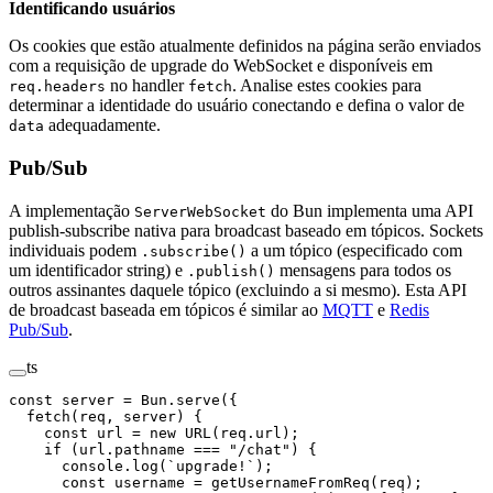
Identificando usuários
Os cookies que estão atualmente definidos na página serão enviados
com a requisição de upgrade do WebSocket e disponíveis em
no handler
. Analise estes cookies para
req.headers
fetch
determinar a identidade do usuário conectando e defina o valor de
adequadamente.
data
Pub/Sub
A implementação
do Bun implementa uma API
ServerWebSocket
publish-subscribe nativa para broadcast baseado em tópicos. Sockets
individuais podem
a um tópico (especificado com
.subscribe()
um identificador string) e
mensagens para todos os
.publish()
outros assinantes daquele tópico (excluindo a si mesmo). Esta API
de broadcast baseada em tópicos é similar ao
MQTT
e
Redis
Pub/Sub
.
ts
const
 server
 =
 Bun.
serve
({
  fetch
(
req
, 
server
) {
    const
 url
 =
 new
 URL
(req.url);
    if
 (url.pathname 
===
 "/chat"
) {
      console.
log
(
`upgrade!`
);
      const
 username
 =
 getUsernameFromReq
(req);