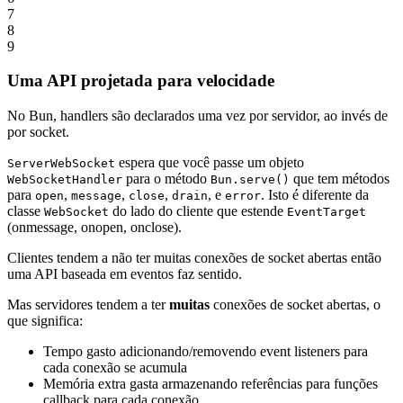
7
8
9
Uma API projetada para velocidade
No Bun, handlers são declarados uma vez por servidor, ao invés de
por socket.
espera que você passe um objeto
ServerWebSocket
para o método
que tem métodos
WebSocketHandler
Bun.serve()
para
,
,
,
, e
. Isto é diferente da
open
message
close
drain
error
classe
do lado do cliente que estende
WebSocket
EventTarget
(onmessage, onopen, onclose).
Clientes tendem a não ter muitas conexões de socket abertas então
uma API baseada em eventos faz sentido.
Mas servidores tendem a ter
muitas
conexões de socket abertas, o
que significa:
Tempo gasto adicionando/removendo event listeners para
cada conexão se acumula
Memória extra gasta armazenando referências para funções
callback para cada conexão