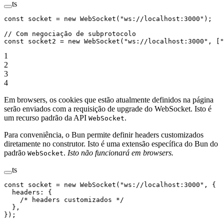
ts
const
 socket
 =
 new
 WebSocket
(
"ws://localhost:3000"
);
// Com negociação de subprotocolo
const
 socket2
 =
 new
 WebSocket
(
"ws://localhost:3000"
, [
"
1
2
3
4
Em browsers, os cookies que estão atualmente definidos na página
serão enviados com a requisição de upgrade do WebSocket. Isto é
um recurso padrão da API
.
WebSocket
Para conveniência, o Bun permite definir headers customizados
diretamente no construtor. Isto é uma extensão específica do Bun do
padrão
.
Isto não funcionará em browsers.
WebSocket
ts
const
 socket
 =
 new
 WebSocket
(
"ws://localhost:3000"
, {
  headers: {
    /* headers customizados */
  }, 
});