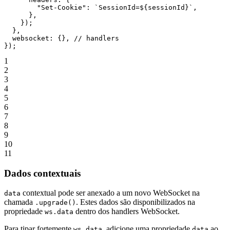
        "Set-Cookie"
: 
`SessionId=${
sessionId
}`
, 
      }, 
    });
  },
  websocket: {}, 
// handlers
});
1
2
3
4
5
6
7
8
9
10
11
Dados contextuais
contextual pode ser anexado a um novo WebSocket na
data
chamada
. Estes dados são disponibilizados na
.upgrade()
propriedade
dentro dos handlers WebSocket.
ws.data
Para tipar fortemente
, adicione uma propriedade
ao
ws.data
data