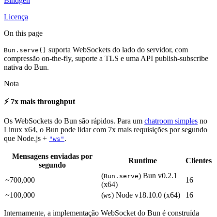
Bindgen
Licença
On this page
suporta WebSockets do lado do servidor, com
Bun.serve()
compressão on-the-fly, suporte a TLS e uma API publish-subscribe
nativa do Bun.
Nota
⚡️ 7x mais throughput
Os WebSockets do Bun são rápidos. Para um
chatroom simples
no
Linux x64, o Bun pode lidar com 7x mais requisições por segundo
que Node.js +
.
"ws"
Mensagens enviadas por
Runtime
Clientes
segundo
(
) Bun v0.2.1
Bun.serve
~700,000
16
(x64)
~100,000
(
) Node v18.10.0 (x64)
16
ws
Internamente, a implementação WebSocket do Bun é construída