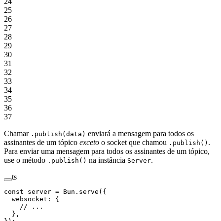
24
25
26
27
28
29
30
31
32
33
34
35
36
37
Chamar
enviará a mensagem para todos os
.publish(data)
assinantes de um tópico
exceto
o socket que chamou
.
.publish()
Para enviar uma mensagem para todos os assinantes de um tópico,
use o método
na instância
.
.publish()
Server
ts
const
 server
 =
 Bun.
serve
({
  websocket: {
    // ...
  },