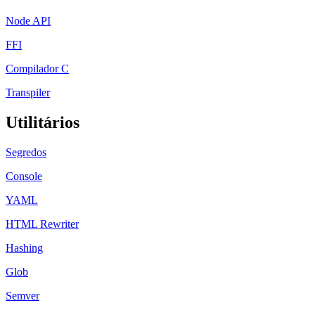
Node API
FFI
Compilador C
Transpiler
Utilitários
Segredos
Console
YAML
HTML Rewriter
Hashing
Glob
Semver