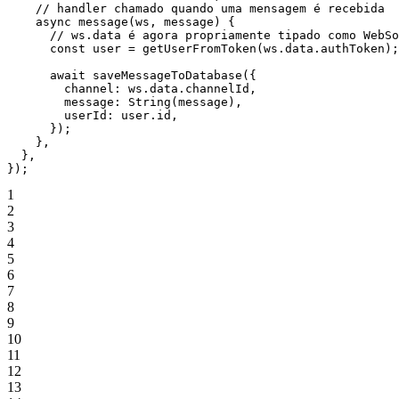
    // handler chamado quando uma mensagem é recebida
    async
 message
(
ws
, 
message
) {
      // ws.data é agora propriamente tipado como WebSo
      const
 user
 =
 getUserFromToken
(ws.data.authToken);
      await
 saveMessageToDatabase
({
        channel: ws.data.channelId,
        message: 
String
(message),
        userId: user.id,
      });
    },
  },
});
1
2
3
4
5
6
7
8
9
10
11
12
13