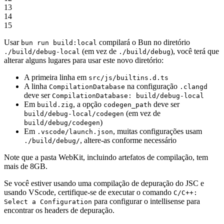
13
14
15
Usar
compilará o Bun no diretório
bun run build:local
(em vez de
), você terá que
./build/debug-local
./build/debug
alterar alguns lugares para usar este novo diretório:
A primeira linha em
src/js/builtins.d.ts
A linha
na configuração
CompilationDatabase
.clangd
deve ser
CompilationDatabase: build/debug-local
Em
, a opção
deve ser
build.zig
codegen_path
(em vez de
build/debug-local/codegen
)
build/debug/codegen
Em
, muitas configurações usam
.vscode/launch.json
, altere-as conforme necessário
./build/debug/
Note que a pasta WebKit, incluindo artefatos de compilação, tem
mais de 8GB.
Se você estiver usando uma compilação de depuração do JSC e
usando VScode, certifique-se de executar o comando
C/C++:
para configurar o intellisense para
Select a Configuration
encontrar os headers de depuração.