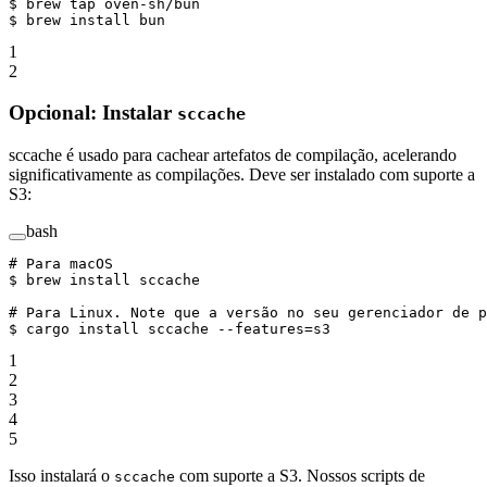
$ 
brew
 tap
 oven-sh/bun
$ 
brew
 install
 bun
1
2
Opcional: Instalar
sccache
sccache é usado para cachear artefatos de compilação, acelerando
significativamente as compilações. Deve ser instalado com suporte a
S3:
bash
# Para macOS
$ 
brew
 install
 sccache
# Para Linux. Note que a versão no seu gerenciador de p
$ 
cargo
 install
 sccache
 --features=s3
1
2
3
4
5
Isso instalará o
com suporte a S3. Nossos scripts de
sccache