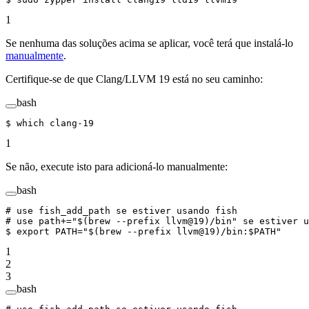
1
Se nenhuma das soluções acima se aplicar, você terá que instalá-lo
manualmente
.
Certifique-se de que Clang/LLVM 19 está no seu caminho:
bash
$ 
which
 clang-19
1
Se não, execute isto para adicioná-lo manualmente:
bash
# use fish_add_path se estiver usando fish
# use path+="$(brew --prefix llvm@19)/bin" se estiver u
$ 
export
 PATH="$(
brew
 --prefix
 llvm@19)/bin:
$PATH
"
1
2
3
bash