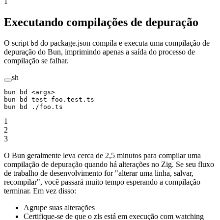
1
Executando compilações de depuração
O script
do package.json compila e executa uma compilação de
bd
depuração do Bun, imprimindo apenas a saída do processo de
compilação se falhar.
sh
bun
 bd
 <
arg
s
>
bun
 bd
 test
 foo.test.ts
bun
 bd
 ./foo.ts
1
2
3
O Bun geralmente leva cerca de 2,5 minutos para compilar uma
compilação de depuração quando há alterações no Zig. Se seu fluxo
de trabalho de desenvolvimento for "alterar uma linha, salvar,
recompilar", você passará muito tempo esperando a compilação
terminar. Em vez disso:
Agrupe suas alterações
Certifique-se de que o zls está em execução com watching