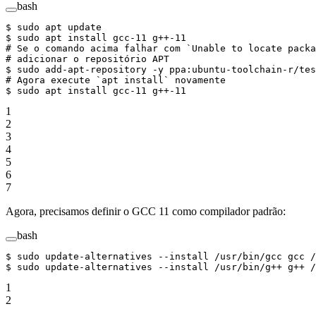
bash
$ 
sudo
 apt
 update
$ 
sudo
 apt
 install
 gcc-11
 g++-11
# Se o comando acima falhar com `Unable to locate packa
# adicionar o repositório APT
$ 
sudo
 add-apt-repository
 -y
 ppa:ubuntu-toolchain-r/tes
# Agora execute `apt install` novamente
$ 
sudo
 apt
 install
 gcc-11
 g++-11
1
2
3
4
5
6
7
Agora, precisamos definir o GCC 11 como compilador padrão:
bash
$ 
sudo
 update-alternatives
 --install
 /usr/bin/gcc
 gcc
 /
$ 
sudo
 update-alternatives
 --install
 /usr/bin/g++
 g++
 /
1
2