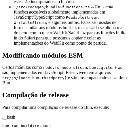
estes são incorporados ao binário.
-- Empacota
./src/codegen/bundle-functions.ts
funções acessíveis globalmente implementadas em
JavaScript/TypeScript como
,
ReadableStream
, e algumas outras. Estas são usadas de
WritableStream
forma similar aos módulos built-in, mas a saída se alinha mais
de perto com o que o WebKit/Safari faz para as funções built-
in do Safari para que possamos copiar e colar as
implementações do WebKit como ponto de partida.
Modificando módulos ESM
Certos módulos como
,
,
, e
node:fs
node:stream
bun:sqlite
ws
são implementados em JavaScript. Estes vivem em arquivos
e são pré-empacotados usando o
src/js/{node,bun,thirdparty}
Bun.
Compilação de release
Para compilar uma compilação de release do Bun, execute:
bash
bun
 run
 build:release