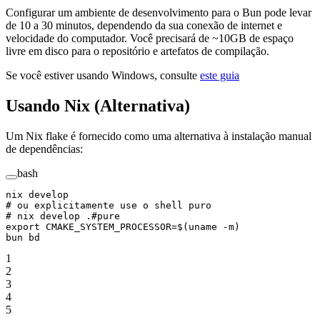
Configurar um ambiente de desenvolvimento para o Bun pode levar
de 10 a 30 minutos, dependendo da sua conexão de internet e
velocidade do computador. Você precisará de ~10GB de espaço
livre em disco para o repositório e artefatos de compilação.
Se você estiver usando Windows, consulte
este guia
Usando Nix (Alternativa)
Um Nix flake é fornecido como uma alternativa à instalação manual
de dependências:
bash
nix
 develop
# ou explicitamente use o shell puro
# nix develop .#pure
export
 CMAKE_SYSTEM_PROCESSOR
=
$(
uname
 -m
)
bun
 bd
1
2
3
4
5