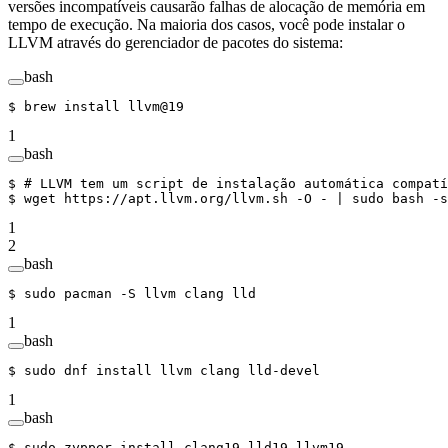
versões incompatíveis causarão falhas de alocação de memória em
tempo de execução. Na maioria dos casos, você pode instalar o
LLVM através do gerenciador de pacotes do sistema:
bash
$ 
brew
 install
 llvm@19
1
bash
$ 
# LLVM tem um script de instalação automática compatí
$ 
wget
 https://apt.llvm.org/llvm.sh
 -O
 -
 |
 sudo
 bash
 -s
1
2
bash
$ 
sudo
 pacman
 -S
 llvm
 clang
 lld
1
bash
$ 
sudo
 dnf
 install
 llvm
 clang
 lld-devel
1
bash
$ 
sudo
 zypper
 install
 clang19
 lld19
 llvm19