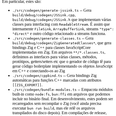
Em particular, estes são:
-- Gera
./src/codegen/generate-jssink.ts
,
build/debug/codegen/JSSink.cpp
que implementam várias
build/debug/codegen/JSSink.h
classes para interfacing com
. É assim que
ReadableStream
internamente
,
, streams
FileSink
ArrayBufferSink
"type":
e outro código relacionado a streams funciona.
"direct"
-- Gera
./src/codegen/generate-classes.ts
, que gera
build/debug/codegen/ZigGeneratedClasses*
bindings Zig e C++ para classes JavaScriptCore
implementadas em Zig. Em arquivos
,
**/*.classes.ts
definimos as interfaces para várias classes, métodos,
protótipos, getters/setters etc que o gerador de código lê para
gerar código boilerplate implementando os objetos JavaScript
em C++ e conectando-os ao Zig
-- Gera bindings Zig
./src/codegen/cppbind.ts
automáticas para funções C++ marcadas com atributos
.
[[ZIG_EXPORT]]
-- Empacota módulos
./src/codegen/bundle-modules.ts
built-in como
,
em arquivos que podemos
node:fs
bun:ffi
incluir no binário final. Em desenvolvimento, estes podem ser
recarregados sem recompilar o Zig (você ainda precisa
executar
, mas ele relê os arquivos
bun run build
transpilados do disco depois). Em compilações de release,