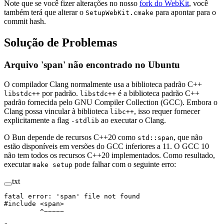
Note que se você fizer alterações no nosso
fork do WebKit
, você
também terá que alterar o
para apontar para o
SetupWebKit.cmake
commit hash.
Solução de Problemas
Arquivo 'span' não encontrado no Ubuntu
O compilador Clang normalmente usa a biblioteca padrão C++
por padrão.
é a biblioteca padrão C++
libstdc++
libstdc++
padrão fornecida pelo GNU Compiler Collection (GCC). Embora o
Clang possa vincular à biblioteca
, isso requer fornecer
libc++
explicitamente a flag
ao executar o Clang.
-stdlib
O Bun depende de recursos C++20 como
, que não
std::span
estão disponíveis em versões do GCC inferiores a 11. O GCC 10
não tem todos os recursos C++20 implementados. Como resultado,
executar
pode falhar com o seguinte erro:
make setup
txt
fatal error: 'span' file not found
#include <span>
         ^~~~~~