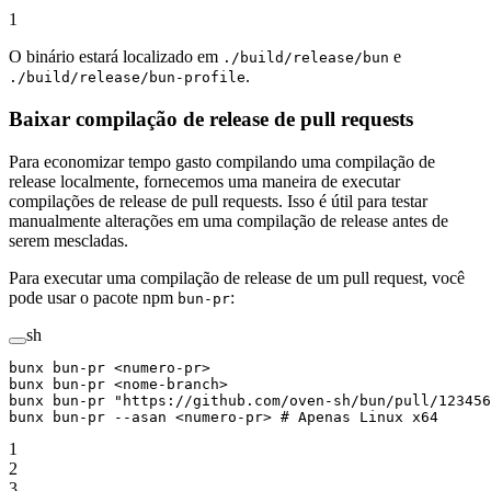
1
O binário estará localizado em
e
./build/release/bun
.
./build/release/bun-profile
Baixar compilação de release de pull requests
Para economizar tempo gasto compilando uma compilação de
release localmente, fornecemos uma maneira de executar
compilações de release de pull requests. Isso é útil para testar
manualmente alterações em uma compilação de release antes de
serem mescladas.
Para executar uma compilação de release de um pull request, você
pode usar o pacote npm
:
bun-pr
sh
bunx
 bun-pr
 <
numero-p
r
>
bunx
 bun-pr
 <
nome-branc
h
>
bunx
 bun-pr
 "https://github.com/oven-sh/bun/pull/123456
bunx
 bun-pr
 --asan
 <
numero-p
r
>
 # Apenas Linux x64
1
2
3