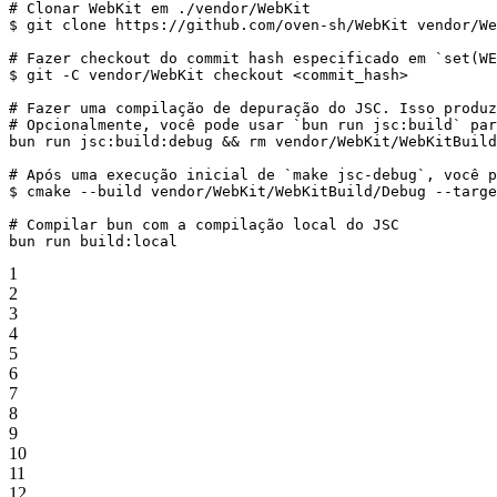
# Clonar WebKit em ./vendor/WebKit
$ 
git
 clone
 https://github.com/oven-sh/WebKit
 vendor/We
# Fazer checkout do commit hash especificado em `set(WE
$ 
git
 -C
 vendor/WebKit
 checkout
 <
commit_has
h
>
# Fazer uma compilação de depuração do JSC. Isso produz
# Opcionalmente, você pode usar `bun run jsc:build` par
bun
 run
 jsc:build:debug
 && 
rm
 vendor/WebKit/WebKitBuild
# Após uma execução inicial de `make jsc-debug`, você p
$ 
cmake
 --build
 vendor/WebKit/WebKitBuild/Debug
 --targe
# Compilar bun com a compilação local do JSC
bun
 run
 build:local
1
2
3
4
5
6
7
8
9
10
11
12