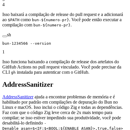
4
Isso baixará a compilação de release do pull request e a adicionará
ao
como
. Você pode então executar a
$PATH
bun-${numero-pr}
compilação com
.
bun-${numero-pr}
sh
bun-1234566
 --version
1
Isso funciona baixando a compilação de release dos artefatos do
GitHub Actions no pull request vinculado. Você pode precisar da
CLI
instalada para autenticar com o GitHub.
gh
AddressSanitizer
AddressSanitizer
ajuda a encontrar problemas de memória e é
habilitado por padrão em compilações de depuração do Bun no
Linux e macOS. Isso inclui o código Zig e todas as dependências.
Faz com que o código Zig leve cerca de 2x mais tempo para
compilar; se isso estiver impedindo sua produtividade, você pode
desabilitá-lo definindo
-
Denable_asan=$<IF:$<BOOL:${ENABLE_ASAN}>,true,false>