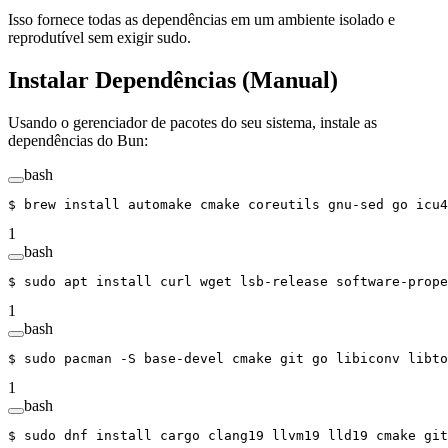
Isso fornece todas as dependências em um ambiente isolado e
reprodutível sem exigir sudo.
Instalar Dependências (Manual)
Usando o gerenciador de pacotes do seu sistema, instale as
dependências do Bun:
bash
$ 
brew
 install
 automake
 cmake
 coreutils
 gnu-sed
 go
 icu4
1
bash
$ 
sudo
 apt
 install
 curl
 wget
 lsb-release
 software-prope
1
bash
$ 
sudo
 pacman
 -S
 base-devel
 cmake
 git
 go
 libiconv
 libto
1
bash
$ 
sudo
 dnf
 install
 cargo
 clang19
 llvm19
 lld19
 cmake
 git