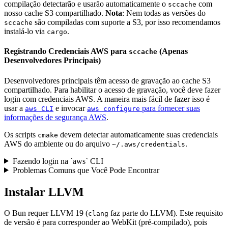
compilação detectarão e usarão automaticamente o
com
sccache
nosso cache S3 compartilhado.
Nota
: Nem todas as versões do
são compiladas com suporte a S3, por isso recomendamos
sccache
instalá-lo via
.
cargo
Registrando Credenciais AWS para
(Apenas
sccache
Desenvolvedores Principais)
Desenvolvedores principais têm acesso de gravação ao cache S3
compartilhado. Para habilitar o acesso de gravação, você deve fazer
login com credenciais AWS. A maneira mais fácil de fazer isso é
usar a
e invocar
para fornecer suas
aws CLI
aws configure
informações de segurança AWS
.
Os scripts
devem detectar automaticamente suas credenciais
cmake
AWS do ambiente ou do arquivo
.
~/.aws/credentials
Fazendo login na `aws` CLI
Problemas Comuns que Você Pode Encontrar
Instalar LLVM
O Bun requer LLVM 19 (
faz parte do LLVM). Este requisito
clang
de versão é para corresponder ao WebKit (pré-compilado), pois