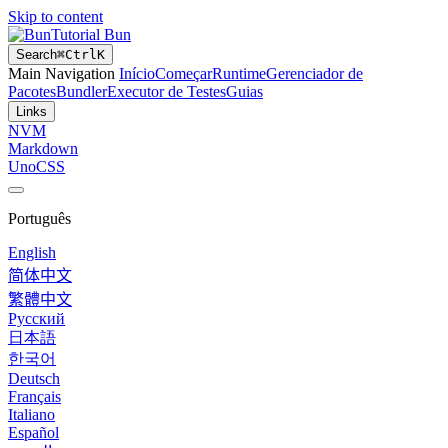
Skip to content
Tutorial Bun
Search
⌘
Ctrl
K
Main Navigation
Início
Começar
Runtime
Gerenciador de
Pacotes
Bundler
Executor de Testes
Guias
Links
NVM
Markdown
UnoCSS
Português
English
简体中文
繁體中文
Русский
日本語
한국어
Deutsch
Français
Italiano
Español