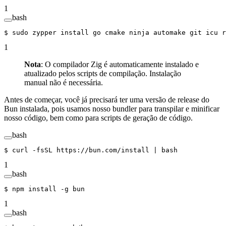
1
bash
$ 
sudo
 zypper
 install
 go
 cmake
 ninja
 automake
 git
 icu
 r
1
Nota
: O compilador Zig é automaticamente instalado e
atualizado pelos scripts de compilação. Instalação
manual não é necessária.
Antes de começar, você já precisará ter uma versão de release do
Bun instalada, pois usamos nosso bundler para transpilar e minificar
nosso código, bem como para scripts de geração de código.
bash
$ 
curl
 -fsSL
 https://bun.com/install
 |
 bash
1
bash
$ 
npm
 install
 -g
 bun
1
bash