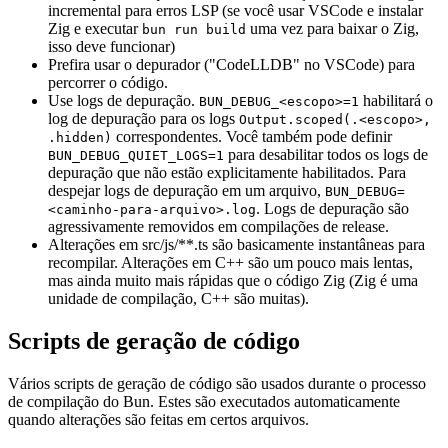
incremental para erros LSP (se você usar VSCode e instalar
Zig e executar
uma vez para baixar o Zig,
bun run build
isso deve funcionar)
Prefira usar o depurador ("CodeLLDB" no VSCode) para
percorrer o código.
Use logs de depuração.
habilitará o
BUN_DEBUG_<escopo>=1
log de depuração para os logs
Output.scoped(.<escopo>,
correspondentes. Você também pode definir
.hidden)
para desabilitar todos os logs de
BUN_DEBUG_QUIET_LOGS=1
depuração que não estão explicitamente habilitados. Para
despejar logs de depuração em um arquivo,
BUN_DEBUG=
. Logs de depuração são
<caminho-para-arquivo>.log
agressivamente removidos em compilações de release.
Alterações em src/js/**.ts são basicamente instantâneas para
recompilar. Alterações em C++ são um pouco mais lentas,
mas ainda muito mais rápidas que o código Zig (Zig é uma
unidade de compilação, C++ são muitas).
Scripts de geração de código
Vários scripts de geração de código são usados durante o processo
de compilação do Bun. Estes são executados automaticamente
quando alterações são feitas em certos arquivos.