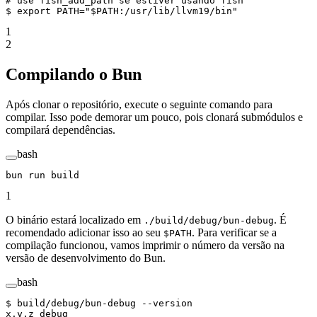
# use fish_add_path se estiver usando fish
$ 
export
 PATH="
$PATH
:/usr/lib/llvm19/bin"
1
2
Compilando o Bun
Após clonar o repositório, execute o seguinte comando para
compilar. Isso pode demorar um pouco, pois clonará submódulos e
compilará dependências.
bash
bun
 run
 build
1
O binário estará localizado em
. É
./build/debug/bun-debug
recomendado adicionar isso ao seu
. Para verificar se a
$PATH
compilação funcionou, vamos imprimir o número da versão na
versão de desenvolvimento do Bun.
bash
$ 
build/debug/bun-debug
 --version
x.y.z_debug