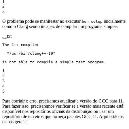
1
2
3
O problema pode se manifestar ao executar
inicialmente
bun setup
como o Clang sendo incapaz de compilar um programa simples:
txt
The C++ compiler
  "/usr/bin/clang++-19"
is not able to compile a simple test program.
1
2
3
4
5
Para corrigir o erro, precisamos atualizar a versão do GCC para 11.
Para fazer isso, precisaremos verificar se a versão mais recente está
disponível nos repositórios oficiais da distribuição ou usar um
repositório de terceiros que forneça pacotes GCC 11. Aqui estão as
etapas gerais: