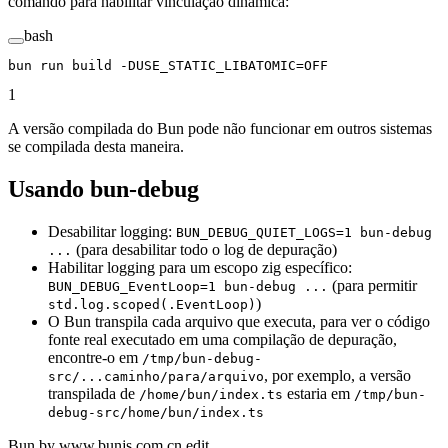
comando para habilitar vinculação dinâmica:
bash
bun
 run
 build
 -DUSE_STATIC_LIBATOMIC=OFF
1
A versão compilada do Bun pode não funcionar em outros sistemas
se compilada desta maneira.
Usando bun-debug
Desabilitar logging:
BUN_DEBUG_QUIET_LOGS=1 bun-debug
(para desabilitar todo o log de depuração)
...
Habilitar logging para um escopo zig específico:
(para permitir
BUN_DEBUG_EventLoop=1 bun-debug ...
)
std.log.scoped(.EventLoop)
O Bun transpila cada arquivo que executa, para ver o código
fonte real executado em uma compilação de depuração,
encontre-o em
/tmp/bun-debug-
, por exemplo, a versão
src/...caminho/para/arquivo
transpilada de
estaria em
/home/bun/index.ts
/tmp/bun-
debug-src/home/bun/index.ts
Bun by www.bunjs.com.cn edit