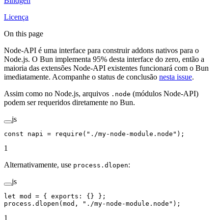
Bindgen
Licença
On this page
Node-API é uma interface para construir addons nativos para o
Node.js. O Bun implementa 95% desta interface do zero, então a
maioria das extensões Node-API existentes funcionará com o Bun
imediatamente. Acompanhe o status de conclusão
nesta issue
.
Assim como no Node.js, arquivos
(módulos Node-API)
.node
podem ser requeridos diretamente no Bun.
js
const
 napi
 =
 require
(
"./my-node-module.node"
);
1
Alternativamente, use
:
process.dlopen
js
let
 mod 
=
 { exports: {} };
process.
dlopen
(mod, 
"./my-node-module.node"
);
1