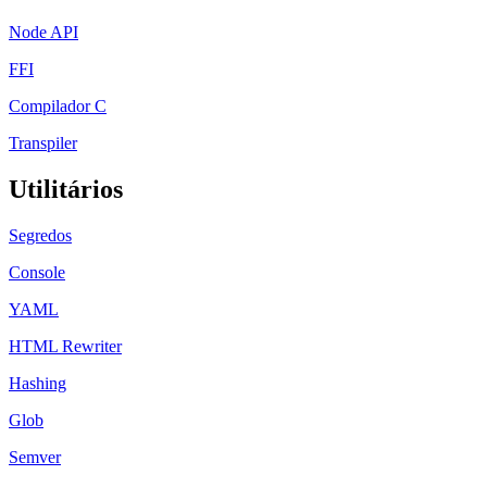
Node API
FFI
Compilador C
Transpiler
Utilitários
Segredos
Console
YAML
HTML Rewriter
Hashing
Glob
Semver