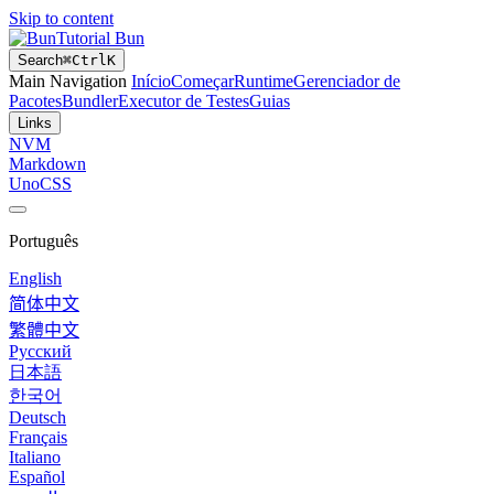
Skip to content
Tutorial Bun
Search
⌘
Ctrl
K
Main Navigation
Início
Começar
Runtime
Gerenciador de
Pacotes
Bundler
Executor de Testes
Guias
Links
NVM
Markdown
UnoCSS
Português
English
简体中文
繁體中文
Русский
日本語
한국어
Deutsch
Français
Italiano
Español