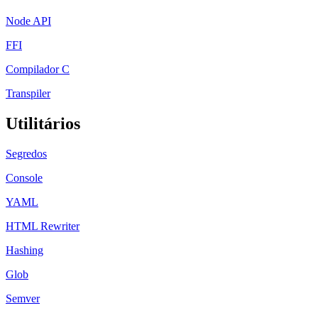
Node API
FFI
Compilador C
Transpiler
Utilitários
Segredos
Console
YAML
HTML Rewriter
Hashing
Glob
Semver