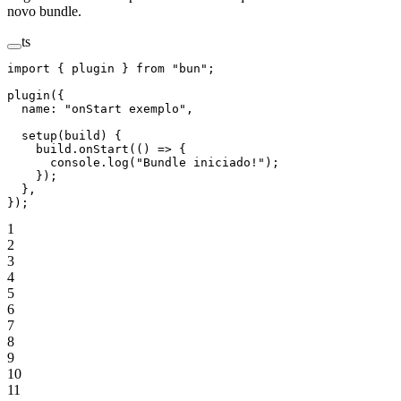
novo bundle.
ts
import
 { plugin } 
from
 "bun"
;
plugin
({
  name: 
"onStart exemplo"
,
  setup
(
build
) {
    build.
onStart
(() 
=>
 {
      console.
log
(
"Bundle iniciado!"
);
    });
  },
});
1
2
3
4
5
6
7
8
9
10
11