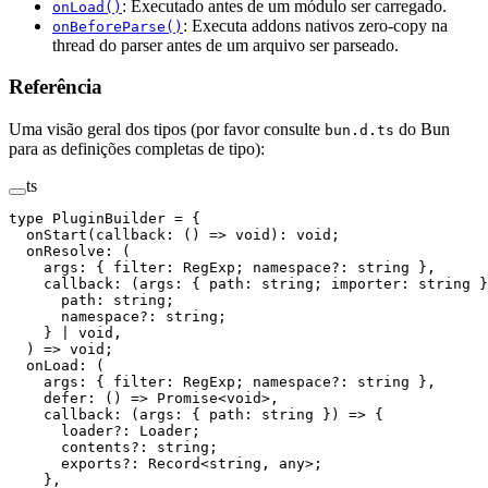
: Executado antes de um módulo ser carregado.
onLoad()
: Executa addons nativos zero-copy na
onBeforeParse()
thread do parser antes de um arquivo ser parseado.
Referência
Uma visão geral dos tipos (por favor consulte
do Bun
bun.d.ts
para as definições completas de tipo):
ts
type
 PluginBuilder
 =
 {
  onStart
(
callback
:
 () 
=>
 void
)
:
 void
;
  onResolve
:
 (
    args
:
 { 
filter
:
 RegExp
; 
namespace
?:
 string
 },
    callback
:
 (
args
:
 { 
path
:
 string
; 
importer
:
 string
 }
      path
:
 string
;
      namespace
?:
 string
;
    } 
|
 void
,
  ) 
=>
 void
;
  onLoad
:
 (
    args
:
 { 
filter
:
 RegExp
; 
namespace
?:
 string
 },
    defer
:
 () 
=>
 Promise
<
void
>,
    callback
:
 (
args
:
 { 
path
:
 string
 }) 
=>
 {
      loader
?:
 Loader
;
      contents
?:
 string
;
      exports
?:
 Record
<
string
, 
any
>;
    },