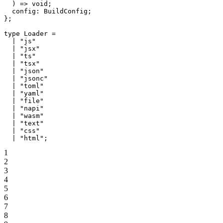
  ) 
=>
 void
;
  config
:
 BuildConfig
;
};
type
 Loader
 =
  |
 "js"
  |
 "jsx"
  |
 "ts"
  |
 "tsx"
  |
 "json"
  |
 "jsonc"
  |
 "toml"
  |
 "yaml"
  |
 "file"
  |
 "napi"
  |
 "wasm"
  |
 "text"
  |
 "css"
  |
 "html"
;
1
2
3
4
5
6
7
8