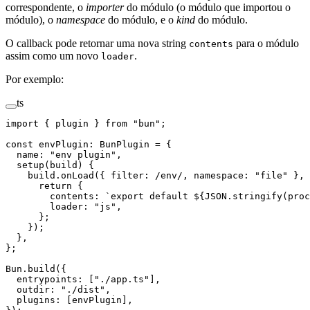
correspondente, o
importer
do módulo (o módulo que importou o
módulo), o
namespace
do módulo, e o
kind
do módulo.
O callback pode retornar uma nova string
para o módulo
contents
assim como um novo
.
loader
Por exemplo:
ts
import
 { plugin } 
from
 "bun"
;
const
 envPlugin
:
 BunPlugin
 =
 {
  name: 
"env plugin"
,
  setup
(
build
) {
    build.
onLoad
({ filter:
 /
env
/
, namespace: 
"file"
 }, 
      return
 {
        contents: 
`export default ${
JSON
.
stringify
(
proc
        loader: 
"js"
,
      };
    });
  },
};
Bun.
build
({
  entrypoints: [
"./app.ts"
],
  outdir: 
"./dist"
,
  plugins: [envPlugin],