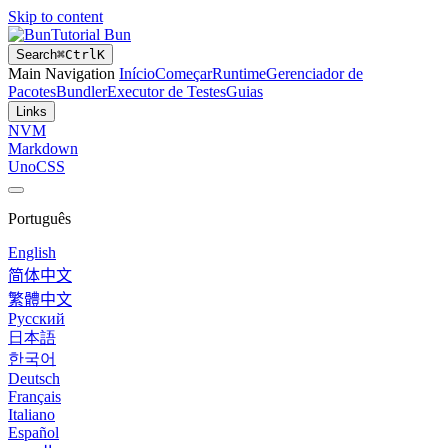
Skip to content
Tutorial Bun
Search
⌘
Ctrl
K
Main Navigation
Início
Começar
Runtime
Gerenciador de
Pacotes
Bundler
Executor de Testes
Guias
Links
NVM
Markdown
UnoCSS
Português
English
简体中文
繁體中文
Русский
日本語
한국어
Deutsch
Français
Italiano
Español