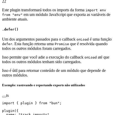
22
Este plugin transformará todos os imports da forma
import env
em um módulo JavaScript que exporta as variáveis de
from "env"
ambiente atuais.
.defer()
Um dos argumentos passados para o callback
é uma função
onLoad
. Esta função retorna uma
que é resolvida quando
defer
Promise
todos os
outros
módulos foram carregados.
Isso permite que você adie a execução do callback
até que
onLoad
todos os outros módulos tenham sido carregados.
Isso é útil para retornar conteúdo de um módulo que depende de
outros módulos.
Exemplo: rastreando e reportando exports não utilizados
ts
import
 { plugin } 
from
 "bun"
;
plugin
({
  name: 
"track imports"
,