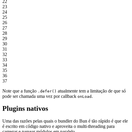
22
23
24
25
26
27
28
29
30
31
32
33
34
35
36
37
Note que a função
atualmente tem a limitação de que só
.defer()
pode ser chamada uma vez por callback
.
onLoad
Plugins nativos
Uma das razões pelas quais o bundler do Bun é tão rápido é que ele
é escrito em código nativo e aproveita o multi-threading para
carregar e parsear módulos em paralelo.