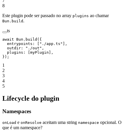
7
8
Este plugin pode ser passado no array
ao chamar
plugins
.
Bun.build
ts
await
 Bun.
build
({
  entrypoints: [
"./app.ts"
],
  outdir: 
"./out"
,
  plugins: [myPlugin],
});
1
2
3
4
5
Lifecycle do plugin
Namespaces
e
aceitam uma string
opcional. O
onLoad
onResolve
namespace
que é um namespace?