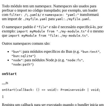
Todo módulo tem um namespace. Namespaces são usados para
prefixar o import no código transpilado; por exemplo, um loader
com
e
transformará
filter: /\.yaml$/
namespace: "yaml:"
um import de
para
.
./myfile.yaml
yaml:./myfile.yaml
O namespace padrão é
e não é necessário especificá-lo, por
"file"
exemplo:
é o mesmo
import myModule from "./my-module.ts"
que
.
import myModule from "file:./my-module.ts"
Outros namespaces comuns são:
: para módulos específicos do Bun (e.g.
,
"bun"
"bun:test"
)
"bun:sqlite"
: para módulos Node.js (e.g.
,
"node"
"node:fs"
)
"node:path"
onStart
ts
onStart
(callback: () 
=>
 void
): 
Promise
<void>
 |
 void
;
1
Registra um callback para ser executado quando o bundler inicia um