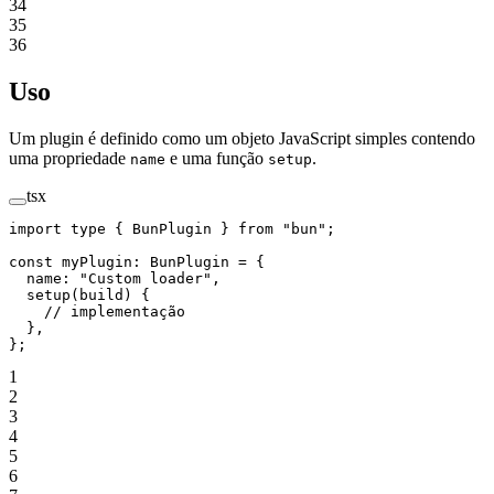
34
35
36
Uso
Um plugin é definido como um objeto JavaScript simples contendo
uma propriedade
e uma função
.
name
setup
tsx
import
 type
 { BunPlugin } 
from
 "bun"
;
const
 myPlugin
:
 BunPlugin
 =
 {
  name: 
"Custom loader"
,
  setup
(
build
) {
    // implementação
  },
};
1
2
3
4
5
6