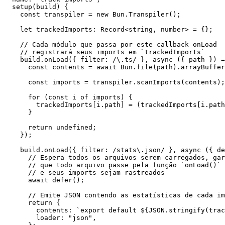
  setup
(
build
) {
    const
 transpiler
 =
 new
 Bun.
Transpiler
();
    let
 trackedImports
:
 Record
<
string
, 
number
> 
=
 {};
    // Cada módulo que passa por este callback onLoad
    // registrará seus imports em `trackedImports`
    build.
onLoad
({ filter:
 /
\.
ts
/
 }, 
async
 ({ 
path
 }) 
=
      const
 contents
 =
 await
 Bun.
file
(path).
arrayBuffer
      const
 imports
 =
 transpiler.
scanImports
(contents);
      for
 (
const
 i
 of
 imports) {
        trackedImports[i.path] 
=
 (trackedImports[i.path
      }
      return
 undefined
;
    });
    build.
onLoad
({ filter:
 /
stats
\.
json
/
 }, 
async
 ({ 
de
      // Espera todos os arquivos serem carregados, gar
      // que todo arquivo passe pela função `onLoad()` 
      // e seus imports sejam rastreados
      await
 defer
();
      // Emite JSON contendo as estatísticas de cada im
      return
 {
        contents: 
`export default ${
JSON
.
stringify
(
trac
        loader: 
"json"
,