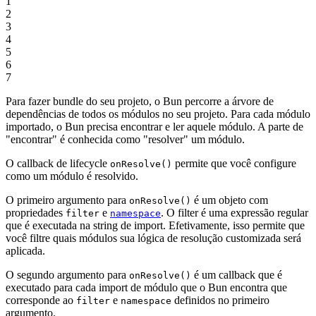
1
2
3
4
5
6
7
Para fazer bundle do seu projeto, o Bun percorre a árvore de
dependências de todos os módulos no seu projeto. Para cada módulo
importado, o Bun precisa encontrar e ler aquele módulo. A parte de
"encontrar" é conhecida como "resolver" um módulo.
O callback de lifecycle
permite que você configure
onResolve()
como um módulo é resolvido.
O primeiro argumento para
é um objeto com
onResolve()
propriedades
e
. O filter é uma expressão regular
filter
namespace
que é executada na string de import. Efetivamente, isso permite que
você filtre quais módulos sua lógica de resolução customizada será
aplicada.
O segundo argumento para
é um callback que é
onResolve()
executado para cada import de módulo que o Bun encontra que
corresponde ao
e
definidos no primeiro
filter
namespace
argumento.