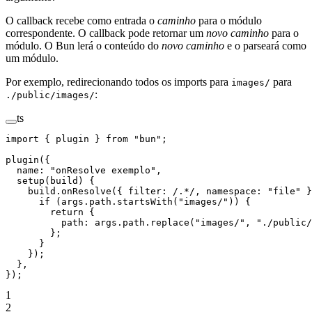
O callback recebe como entrada o
caminho
para o módulo
correspondente. O callback pode retornar um
novo caminho
para o
módulo. O Bun lerá o conteúdo do
novo caminho
e o parseará como
um módulo.
Por exemplo, redirecionando todos os imports para
para
images/
:
./public/images/
ts
import
 { plugin } 
from
 "bun"
;
plugin
({
  name: 
"onResolve exemplo"
,
  setup
(
build
) {
    build.
onResolve
({ filter:
 /
.
*
/
, namespace: 
"file"
 }
      if
 (args.path.
startsWith
(
"images/"
)) {
        return
 {
          path: args.path.
replace
(
"images/"
, 
"./public/
        };
      }
    });
  },
});
1
2