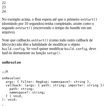
22
23
24
No exemplo acima, o Bun espera até que o primeiro
onStart()
(dormindo por 10 segundos) tenha completado,
assim como
o
segundo
(escrevendo o tempo do bundle em um
onStart()
arquivo).
Note que callbacks
(como todo outro callback de
onStart()
lifecycle) não têm a habilidade de modificar o objeto
. Se você quiser modificar
, deve
build.config
build.config
fazê-lo diretamente na função
.
setup()
onResolve
ts
onResolve
(
  args: { filter: RegExp; namespace
?:
 string },
  callback: (
args
:
 { 
path
:
 string
; 
importer
:
 string
 }) 
    path
: string;
    namespace
?:
 string;
  } 
|
 void
,
): 
void
;