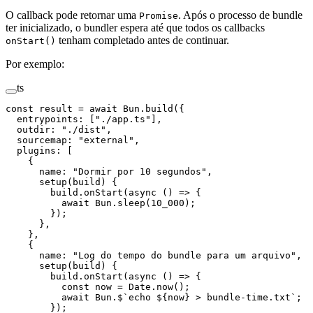
O callback pode retornar uma
. Após o processo de bundle
Promise
ter inicializado, o bundler espera até que todos os callbacks
tenham completado antes de continuar.
onStart()
Por exemplo:
ts
const
 result
 =
 await
 Bun.
build
({
  entrypoints: [
"./app.ts"
],
  outdir: 
"./dist"
,
  sourcemap: 
"external"
,
  plugins: [
    {
      name: 
"Dormir por 10 segundos"
,
      setup
(
build
) {
        build.
onStart
(
async
 () 
=>
 {
          await
 Bun.
sleep
(
10_000
);
        });
      },
    },
    {
      name: 
"Log do tempo do bundle para um arquivo"
,
      setup
(
build
) {
        build.
onStart
(
async
 () 
=>
 {
          const
 now
 =
 Date.
now
();
          await
 Bun.
$
`echo ${
now
} > bundle-time.txt`
;
        });