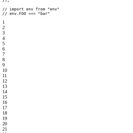
});
// import env from "env"
// env.FOO === "bar"
1
2
3
4
5
6
7
8
9
10
11
12
13
14
15
16
17
18
19
20
21