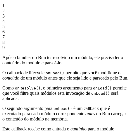
1
2
3
4
5
6
7
8
9
Após o bundler do Bun ter resolvido um módulo, ele precisa ler o
conteúdo do módulo e parseá-lo.
O callback de lifecycle
permite que você modifique o
onLoad()
conteúdo
de um módulo antes que ele seja lido e parseado pelo Bun.
Como
, o primeiro argumento para
permite
onResolve()
onLoad()
que você filtre quais módulos esta invocação de
será
onLoad()
aplicada.
O segundo argumento para
é um callback que é
onLoad()
executado para cada módulo correspondente
antes
do Bun carregar
o conteúdo do módulo na memória.
Este callback recebe como entrada o
caminho
para o módulo