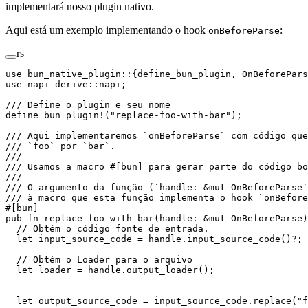
implementará nosso plugin nativo.
Aqui está um exemplo implementando o hook
:
onBeforeParse
rs
use
 bun_native_plugin
::
{define_bun_plugin, 
OnBeforePars
use
 napi_derive
::
napi;
/// Define o plugin e seu nome
define_bun_plugin!
(
"replace-foo-with-bar"
);
/// Aqui implementaremos `onBeforeParse` com código qu
/// `foo` por `bar`.
///
/// Usamos a macro #[bun] para gerar parte do código bo
///
/// O argumento da função (`handle: &mut OnBeforeParse`
/// à macro que esta função implementa o hook `onBefore
#[bun]
pub
 fn
 replace_foo_with_bar
(handle
:
 &mut
 OnBeforeParse
)
  // Obtém o código fonte de entrada.
  let
 input_source_code 
=
 handle
.
input_source_code
()
?
;
  // Obtém o Loader para o arquivo
  let
 loader 
=
 handle
.
output_loader
();
  let
 output_source_code 
=
 input_source_code
.
replace
(
"f