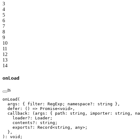
3
4
5
6
7
8
9
10
11
12
13
14
onLoad
ts
onLoad
(
  args: { filter: RegExp; namespace
?:
 string },
  defer: () 
=>
 Promise
<void>
,
  callback: (
args
:
 { 
path
:
 string
, 
importer
:
 string
, 
na
    loader
?:
 Loader;
    contents
?:
 string;
    exports
?:
 Record
<
string, any
>
;
  },
): 
void
;