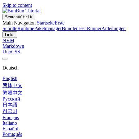
Skip to content
Bun Tutorial
Search
⌘
Ctrl
K
Main Navigation
Startseite
Erste
Schritte
Runtime
Paketmanager
Bundler
Test Runner
Anleitungen
Links
NVM
Markdown
UnoCSS
Deutsch
English
简体中文
繁體中文
Русский
日本語
한국어
Français
Italiano
Español
Português