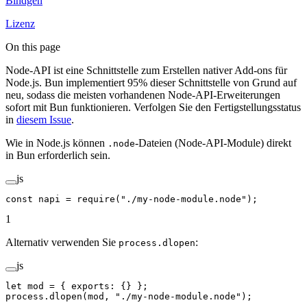
Bindgen
Lizenz
On this page
Node-API ist eine Schnittstelle zum Erstellen nativer Add-ons für
Node.js. Bun implementiert 95% dieser Schnittstelle von Grund auf
neu, sodass die meisten vorhandenen Node-API-Erweiterungen
sofort mit Bun funktionieren. Verfolgen Sie den Fertigstellungsstatus
in
diesem Issue
.
Wie in Node.js können
-Dateien (Node-API-Module) direkt
.node
in Bun erforderlich sein.
js
const
 napi
 =
 require
(
"./my-node-module.node"
);
1
Alternativ verwenden Sie
:
process.dlopen
js
let
 mod 
=
 { exports: {} };
process.
dlopen
(mod, 
"./my-node-module.node"
);