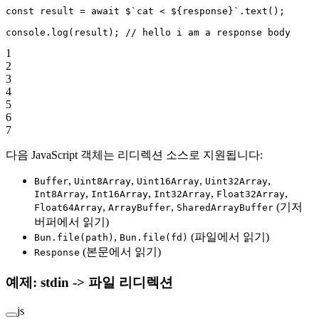
const
 result
 =
 await
 $
`cat < ${
response
}`
.
text
();
console.
log
(result); 
// hello i am a response body
1
2
3
4
5
6
7
다음 JavaScript 객체는 리디렉션 소스로 지원됩니다:
,
,
,
,
Buffer
Uint8Array
Uint16Array
Uint32Array
,
,
,
,
Int8Array
Int16Array
Int32Array
Float32Array
,
,
(기저
Float64Array
ArrayBuffer
SharedArrayBuffer
버퍼에서 읽기)
,
(파일에서 읽기)
Bun.file(path)
Bun.file(fd)
(본문에서 읽기)
Response
예제: stdin -> 파일 리디렉션
js