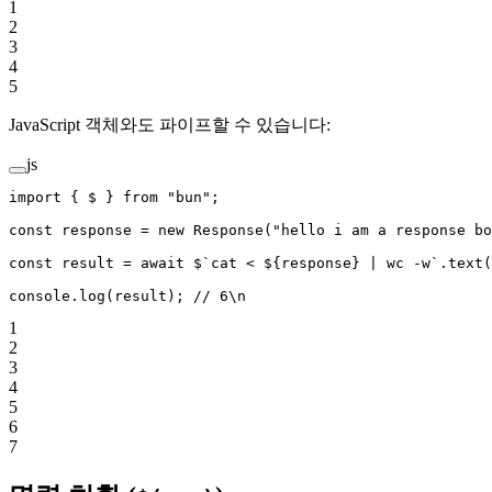
1
2
3
4
5
JavaScript 객체와도 파이프할 수 있습니다:
js
import
 { $ } 
from
 "bun"
;
const
 response
 =
 new
 Response
(
"hello i am a response bo
const
 result
 =
 await
 $
`cat < ${
response
} | wc -w`
.
text
(
console.
log
(result); 
// 6\n
1
2
3
4
5
6
7