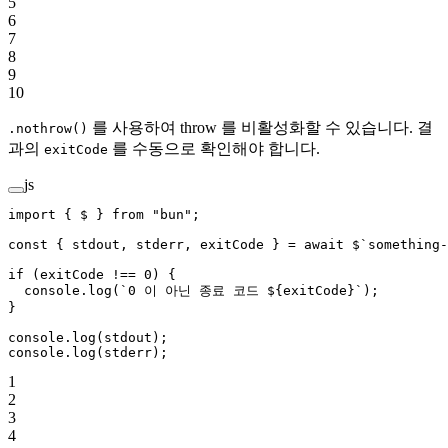
5
6
7
8
9
10
를 사용하여 throw 를 비활성화할 수 있습니다. 결
.nothrow()
과의
를 수동으로 확인해야 합니다.
exitCode
js
import
 { $ } 
from
 "bun"
;
const
 { 
stdout
, 
stderr
, 
exitCode
 } 
=
 await
 $
`something-
if
 (exitCode 
!==
 0
) {
  console.
log
(
`0 이 아닌 종료 코드 ${
exitCode
}`
);
}
console.
log
(stdout);
console.
log
(stderr);
1
2
3
4