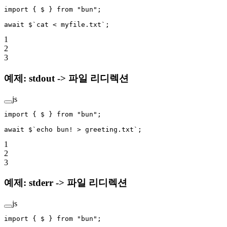
import
 { $ } 
from
 "bun"
;
await
 $
`cat < myfile.txt`
;
1
2
3
예제: stdout -> 파일 리디렉션
js
import
 { $ } 
from
 "bun"
;
await
 $
`echo bun! > greeting.txt`
;
1
2
3
예제: stderr -> 파일 리디렉션
js
import
 { $ } 
from
 "bun"
;