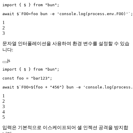
import
 { $ } 
from
 "bun"
;
await
 $
`FOO=foo bun -e 'console.log(process.env.FOO)'`
;
1
2
3
문자열 인터폴레이션을 사용하여 환경 변수를 설정할 수 있습
니다:
js
import
 { $ } 
from
 "bun"
;
const
 foo
 =
 "bar123"
;
await
 $
`FOO=${
foo
 +
 "456"} bun -e 'console.log(process.
1
2
3
4
5
입력은 기본적으로 이스케이프되어 셸 인젝션 공격을 방지합