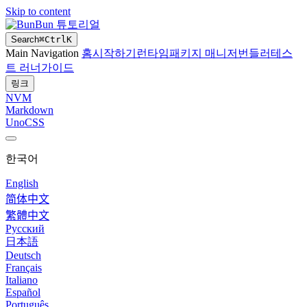
Skip to content
Bun 튜토리얼
Search
⌘
Ctrl
K
Main Navigation
홈
시작하기
런타임
패키지 매니저
번들러
테스
트 러너
가이드
링크
NVM
Markdown
UnoCSS
한국어
English
简体中文
繁體中文
Русский
日本語
Deutsch
Français
Italiano
Español
Português