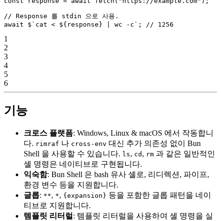
const
 response
 =
 await
 fetch
(
"https://example.com"
);
// Response 를 stdin 으로 사용.
await
 $
`cat < ${
response
} | wc -c`
; 
// 1256
1
2
3
4
5
6
기능
크로스 플랫폼
: Windows, Linux & macOS 에서 작동합니
다.
나
대신 추가 의존성 없이 Bun
rimraf
cross-env
Shell 을 사용할 수 있습니다.
,
,
과 같은 일반적인
ls
cd
rm
셸 명령은 네이티브로 구현됩니다.
익숙함
: Bun Shell 은 bash 유사 셸로, 리디렉션, 파이프,
환경 변수 등을 지원합니다.
글롭
:
,
,
등을 포함한 글롭 패턴을 네이
**
*
{expansion}
티브로 지원합니다.
템플릿 리터럴
: 템플릿 리터럴을 사용하여 셸 명령을 실