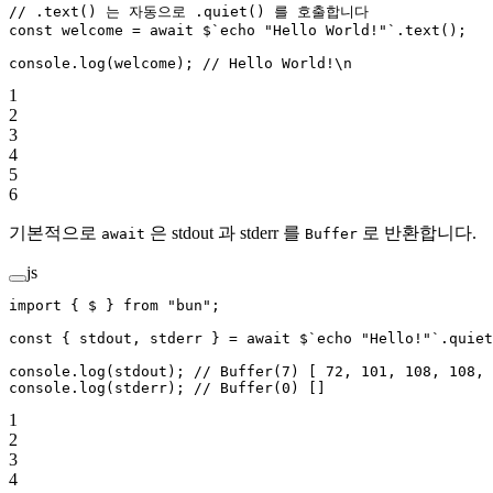
// .text() 는 자동으로 .quiet() 를 호출합니다
const
 welcome
 =
 await
 $
`echo "Hello World!"`
.
text
();
console.
log
(welcome); 
// Hello World!\n
1
2
3
4
5
6
기본적으로
은 stdout 과 stderr 를
로 반환합니다.
await
Buffer
js
import
 { $ } 
from
 "bun"
;
const
 { 
stdout
, 
stderr
 } 
=
 await
 $
`echo "Hello!"`
.
quiet
console.
log
(stdout); 
// Buffer(7) [ 72, 101, 108, 108, 
console.
log
(stderr); 
// Buffer(0) []
1
2
3
4