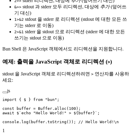
stderr 리디렉션, 대상에
추가
(덮어쓰기 대신)
2>>
stdout 과 stderr 모두 리디렉션, 대상에
추가
(덮어쓰
&>>
기 대신)
stdout 을 stderr 로 리디렉션 (stdout 에 대한 모든 쓰
1>&2
기는 stderr 로 이동)
stderr 을 stdout 으로 리디렉션 (stderr 에 대한 모든
2>&1
쓰기는 stdout 으로 이동)
Bun Shell 은 JavaScript 객체에서도 리디렉션을 지원합니다.
예제: 출력을 JavaScript 객체로 리디렉션 (
)
>
stdout 을 JavaScript 객체로 리디렉션하려면
연산자를 사용하
>
세요:
js
import
 { $ } 
from
 "bun"
;
const
 buffer
 =
 Buffer.
alloc
(
100
);
await
 $
`echo "Hello World!" > ${
buffer
}`
;
console.
log
(buffer.
toString
()); 
// Hello World!\n
1