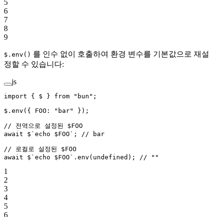
5
6
7
8
9
를 인수 없이 호출하여 환경 변수를 기본값으로 재설
$.env()
정할 수 있습니다:
js
import
 { $ } 
from
 "bun"
;
$.
env
({ FOO: 
"bar"
 });
// 전역으로 설정된 $FOO
await
 $
`echo $FOO`
; 
// bar
// 로컬로 설정된 $FOO
await
 $
`echo $FOO`
.
env
(
undefined
); 
// ""
1
2
3
4
5
6