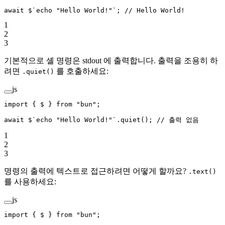
await
 $
`echo "Hello World!"`
; 
// Hello World!
1
2
3
기본적으로 셸 명령은 stdout 에 출력합니다. 출력을 조용히 하
려면
를 호출하세요:
.quiet()
js
import
 { $ } 
from
 "bun"
;
await
 $
`echo "Hello World!"`
.
quiet
(); 
// 출력 없음
1
2
3
명령의 출력에 텍스트로 접근하려면 어떻게 할까요?
.text()
를 사용하세요:
js
import
 { $ } 
from
 "bun"
;