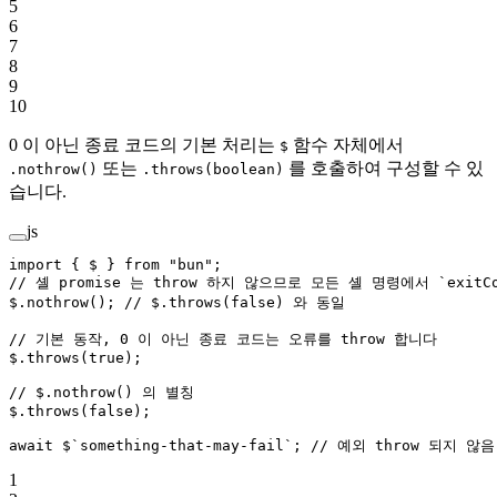
5
6
7
8
9
10
0 이 아닌 종료 코드의 기본 처리는
함수 자체에서
$
또는
를 호출하여 구성할 수 있
.nothrow()
.throws(boolean)
습니다.
js
import
 { $ } 
from
 "bun"
;
// 셸 promise 는 throw 하지 않으므로 모든 셸 명령에서 `exi
$.
nothrow
(); 
// $.throws(false) 와 동일
// 기본 동작, 0 이 아닌 종료 코드는 오류를 throw 합니다
$.
throws
(
true
);
// $.nothrow() 의 별칭
$.
throws
(
false
);
await
 $
`something-that-may-fail`
; 
// 예외 throw 되지 않음
1