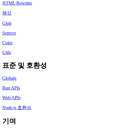
HTML Rewriter
해싱
Glob
Semver
Color
Utils
표준 및 호환성
Globals
Bun APIs
Web APIs
Node.js 호환성
기여