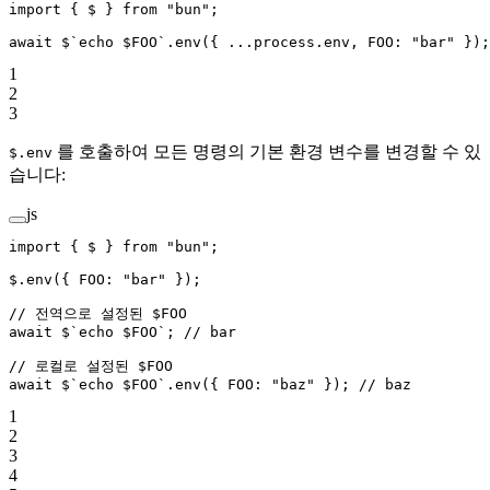
import
 { $ } 
from
 "bun"
;
await
 $
`echo $FOO`
.
env
({ 
...
process.env, FOO: 
"bar"
 });
1
2
3
를 호출하여 모든 명령의 기본 환경 변수를 변경할 수 있
$.env
습니다:
js
import
 { $ } 
from
 "bun"
;
$.
env
({ FOO: 
"bar"
 });
// 전역으로 설정된 $FOO
await
 $
`echo $FOO`
; 
// bar
// 로컬로 설정된 $FOO
await
 $
`echo $FOO`
.
env
({ FOO: 
"baz"
 }); 
// baz
1
2
3
4