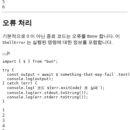
5
6
오류 처리
기본적으로 0 이 아닌 종료 코드는 오류를 throw 합니다. 이
는 실행된 명령에 대한 정보를 포함합니다.
ShellError
js
import
 { $ } 
from
 "bun"
;
try
 {
  const
 output
 =
 await
 $
`something-that-may-fail`
.
text
(
  console.
log
(output);
} 
catch
 (err) {
  console.
log
(
`코드 ${
err
.
exitCode
} 로 실패`
);
  console.
log
(err.stdout.
toString
());
  console.
log
(err.stderr.
toString
());
}
1
2
3
4