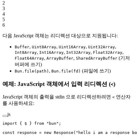
2
3
4
5
6
다음 JavaScript 객체는 리디렉션 대상으로 지원됩니다:
,
,
,
,
Buffer
Uint8Array
Uint16Array
Uint32Array
,
,
,
,
Int8Array
Int16Array
Int32Array
Float32Array
,
,
(기저
Float64Array
ArrayBuffer
SharedArrayBuffer
버퍼에 쓰기)
,
(파일에 쓰기)
Bun.file(path)
Bun.file(fd)
예제: JavaScript 객체에서 입력 리디렉션 (
)
<
JavaScript 객체의 출력을 stdin 으로 리디렉션하려면
연산자
<
를 사용하세요:
js
import
 { $ } 
from
 "bun"
;
const
 response
 =
 new
 Response
(
"hello i am a response bo