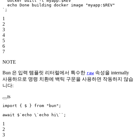
  docker built -t myapp:$REV
  echo Done building docker image "myapp:$REV"
`
;
1
2
3
4
5
6
7
NOTE
Bun 은 입력 템플릿 리터럴에서 특수한
속성을 internally
raw
사용하므로 명령 치환에 백틱 구문을 사용하면 작동하지 않습
니다:
ts
import
 { $ } 
from
 "bun"
;
await
 $
`echo 
\`
echo hi
\`
`
;
1
2
3