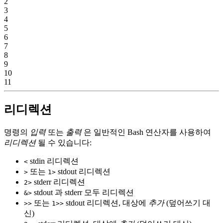
2
3
4
5
6
7
8
9
10
11
리디렉션
명령의
입력
또는
출력
은 일반적인 Bash 연산자를 사용하여
리디렉션
될 수 있습니다:
stdin 리디렉션
<
또는
stdout 리디렉션
>
1>
stderr 리디렉션
2>
stdout 과 stderr 모두 리디렉션
&>
또는
stdout 리디렉션, 대상에
추가
(덮어쓰기 대
>>
1>>
신)