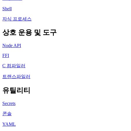
Shell
자식 프로세스
상호 운용 및 도구
Node API
FFI
C 컴파일러
트랜스파일러
유틸리티
Secrets
콘솔
YAML