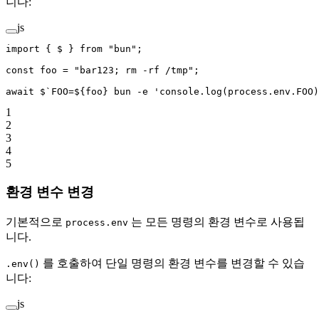
니다:
js
import
 { $ } 
from
 "bun"
;
const
 foo
 =
 "bar123; rm -rf /tmp"
;
await
 $
`FOO=${
foo
} bun -e 'console.log(process.env.FOO)
1
2
3
4
5
환경 변수 변경
기본적으로
는 모든 명령의 환경 변수로 사용됩
process.env
니다.
를 호출하여 단일 명령의 환경 변수를 변경할 수 있습
.env()
니다:
js