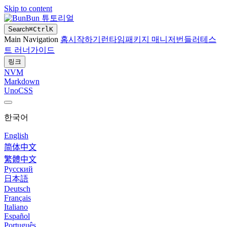
Skip to content
Bun 튜토리얼
Search
⌘
Ctrl
K
Main Navigation
홈
시작하기
런타임
패키지 매니저
번들러
테스
트 러너
가이드
링크
NVM
Markdown
UnoCSS
한국어
English
简体中文
繁體中文
Русский
日本語
Deutsch
Français
Italiano
Español
Português