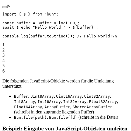
js
import
 { $ } 
from
 "bun"
;
const
 buffer
 =
 Buffer.
alloc
(
100
);
await
 $
`echo "Hello World!" > ${
buffer
}`
;
console.
log
(buffer.
toString
()); 
// Hello World!\n
1
2
3
4
5
6
Die folgenden JavaScript-Objekte werden für die Umleitung
unterstützt:
,
,
,
,
Buffer
Uint8Array
Uint16Array
Uint32Array
,
,
,
,
Int8Array
Int16Array
Int32Array
Float32Array
,
,
Float64Array
ArrayBuffer
SharedArrayBuffer
(schreibt in den zugrunde liegenden Puffer)
,
(schreibt in die Datei)
Bun.file(path)
Bun.file(fd)
Beispiel: Eingabe von JavaScript-Objekten umleiten