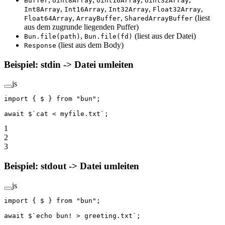
Buffer
Uint8Array
Uint16Array
Uint32Array
,
,
,
,
Int8Array
Int16Array
Int32Array
Float32Array
,
,
(liest
Float64Array
ArrayBuffer
SharedArrayBuffer
aus dem zugrunde liegenden Puffer)
,
(liest aus der Datei)
Bun.file(path)
Bun.file(fd)
(liest aus dem Body)
Response
Beispiel: stdin -> Datei umleiten
js
import
 { $ } 
from
 "bun"
;
await
 $
`cat < myfile.txt`
;
1
2
3
Beispiel: stdout -> Datei umleiten
js
import
 { $ } 
from
 "bun"
;
await
 $
`echo bun! > greeting.txt`
;