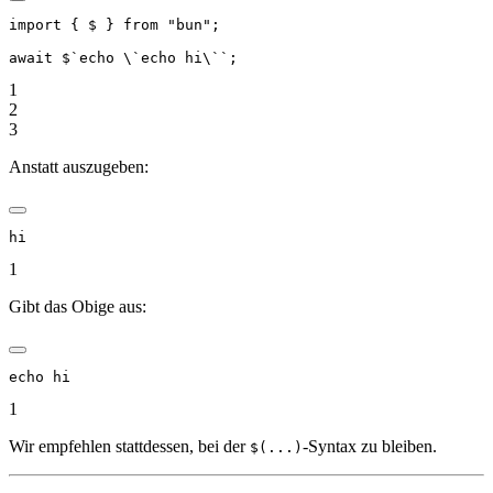
import
 { $ } 
from
 "bun"
;
await
 $
`echo 
\`
echo hi
\`
`
;
1
2
3
Anstatt auszugeben:
hi
1
Gibt das Obige aus:
echo hi
1
Wir empfehlen stattdessen, bei der
-Syntax zu bleiben.
$(...)