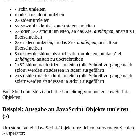
stdin umleiten
<
oder
stdout umleiten
>
1>
stderr umleiten
2>
sowohl stdout als auch stderr umleiten
&>
oder
stdout umleiten, an das Ziel
anhängen
, anstatt zu
>>
1>>
überschreiben
stderr umleiten, an das Ziel
anhängen
, anstatt zu
2>>
überschreiben
sowohl stdout als auch stderr umleiten, an das Ziel
&>>
anhängen
, anstatt zu überschreiben
stdout nach stderr umleiten (alle Schreibvorgänge nach
1>&2
stdout werden stattdessen in stderr ausgeführt)
stderr nach stdout umleiten (alle Schreibvorgänge nach
2>&1
stderr werden stattdessen in stdout ausgeführt)
Bun Shell unterstützt auch die Umleitung von und zu JavaScript-
Objekten.
Beispiel: Ausgabe an JavaScript-Objekte umleiten
(
)
>
Um stdout an ein JavaScript-Objekt umzuleiten, verwenden Sie den
-Operator:
>