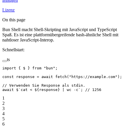
Bindgen
Lizenz
On this page
Bun Shell macht Shell-Skripting mit JavaScript und TypeScript
Spaß. Es ist eine plattformübergreifende bash-ähnliche Shell mit
nahtloser JavaScript-Interop.
Schnellstart:
ts
import
 { $ } 
from
 "bun"
;
const
 response
 =
 await
 fetch
(
"https://example.com"
);
// Verwenden Sie Response als stdin.
await
 $
`cat < ${
response
} | wc -c`
; 
// 1256
1
2
3
4
5
6