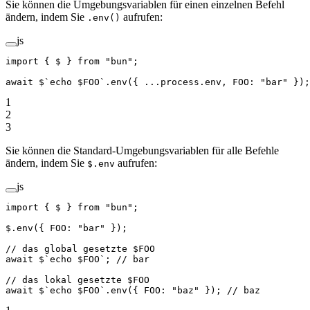
Sie können die Umgebungsvariablen für einen einzelnen Befehl
ändern, indem Sie
aufrufen:
.env()
js
import
 { $ } 
from
 "bun"
;
await
 $
`echo $FOO`
.
env
({ 
...
process.env, FOO: 
"bar"
 });
1
2
3
Sie können die Standard-Umgebungsvariablen für alle Befehle
ändern, indem Sie
aufrufen:
$.env
js
import
 { $ } 
from
 "bun"
;
$.
env
({ FOO: 
"bar"
 });
// das global gesetzte $FOO
await
 $
`echo $FOO`
; 
// bar
// das lokal gesetzte $FOO
await
 $
`echo $FOO`
.
env
({ FOO: 
"baz"
 }); 
// baz