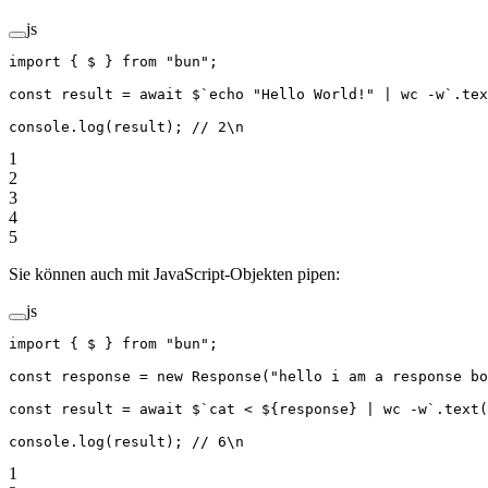
js
import
 { $ } 
from
 "bun"
;
const
 result
 =
 await
 $
`echo "Hello World!" | wc -w`
.
tex
console.
log
(result); 
// 2\n
1
2
3
4
5
Sie können auch mit JavaScript-Objekten pipen:
js
import
 { $ } 
from
 "bun"
;
const
 response
 =
 new
 Response
(
"hello i am a response bo
const
 result
 =
 await
 $
`cat < ${
response
} | wc -w`
.
text
(
console.
log
(result); 
// 6\n
1