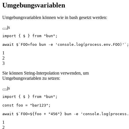
Umgebungsvariablen
Umgebungsvariablen können wie in bash gesetzt werden:
js
import
 { $ } 
from
 "bun"
;
await
 $
`FOO=foo bun -e 'console.log(process.env.FOO)'`
;
1
2
3
Sie können String-Interpolation verwenden, um
Umgebungsvariablen zu setzen:
js
import
 { $ } 
from
 "bun"
;
const
 foo
 =
 "bar123"
;
await
 $
`FOO=${
foo
 +
 "456"} bun -e 'console.log(process.
1
2