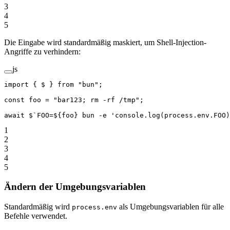
3
4
5
Die Eingabe wird standardmäßig maskiert, um Shell-Injection-
Angriffe zu verhindern:
js
import
 { $ } 
from
 "bun"
;
const
 foo
 =
 "bar123; rm -rf /tmp"
;
await
 $
`FOO=${
foo
} bun -e 'console.log(process.env.FOO)
1
2
3
4
5
Ändern der Umgebungsvariablen
Standardmäßig wird
als Umgebungsvariablen für alle
process.env
Befehle verwendet.