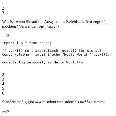
1
2
3
Was ist, wenn Sie auf die Ausgabe des Befehls als Text zugreifen
möchten? Verwenden Sie
:
.text()
js
import
 { $ } 
from
 "bun"
;
// .text() ruft automatisch .quiet() für Sie auf
const
 welcome
 =
 await
 $
`echo "Hello World!"`
.
text
();
console.
log
(welcome); 
// Hello World!\n
1
2
3
4
5
6
Standardmäßig gibt
stdout und stderr als
zurück.
await
Buffer
js