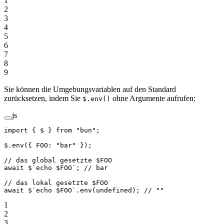
1
2
3
4
5
6
7
8
9
Sie können die Umgebungsvariablen auf den Standard
zurücksetzen, indem Sie
ohne Argumente aufrufen:
$.env()
js
import
 { $ } 
from
 "bun"
;
$.
env
({ FOO: 
"bar"
 });
// das global gesetzte $FOO
await
 $
`echo $FOO`
; 
// bar
// das lokal gesetzte $FOO
await
 $
`echo $FOO`
.
env
(
undefined
); 
// ""
1
2
3