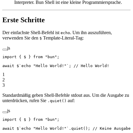
Interpreter. Bun Shell ist eine kleine Programmiersprache.
Erste Schritte
Der einfachste Shell-Befehl ist
. Um ihn auszuführen,
echo
verwenden Sie den
Template-Literal-Tag:
$
js
import
 { $ } 
from
 "bun"
;
await
 $
`echo "Hello World!"`
; 
// Hello World!
1
2
3
Standardmäßig geben Shell-Befehle stdout aus. Um die Ausgabe zu
unterdrücken, rufen Sie
auf:
.quiet()
js
import
 { $ } 
from
 "bun"
;
await
 $
`echo "Hello World!"`
.
quiet
(); 
// Keine Ausgabe