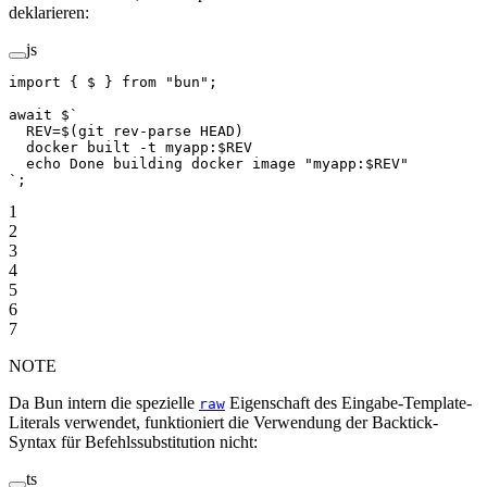
deklarieren:
js
import
 { $ } 
from
 "bun"
;
await
 $
`
  REV=$(git rev-parse HEAD)
  docker built -t myapp:$REV
  echo Done building docker image "myapp:$REV"
`
;
1
2
3
4
5
6
7
NOTE
Da Bun intern die spezielle
Eigenschaft des Eingabe-Template-
raw
Literals verwendet, funktioniert die Verwendung der Backtick-
Syntax für Befehlssubstitution nicht:
ts