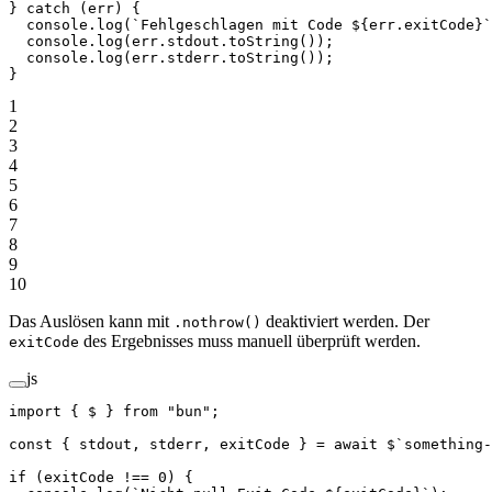
} 
catch
 (err) {
  console.
log
(
`Fehlgeschlagen mit Code ${
err
.
exitCode
}`
  console.
log
(err.stdout.
toString
());
  console.
log
(err.stderr.
toString
());
}
1
2
3
4
5
6
7
8
9
10
Das Auslösen kann mit
deaktiviert werden. Der
.nothrow()
des Ergebnisses muss manuell überprüft werden.
exitCode
js
import
 { $ } 
from
 "bun"
;
const
 { 
stdout
, 
stderr
, 
exitCode
 } 
=
 await
 $
`something-
if
 (exitCode 
!==
 0
) {