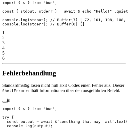
import
 { $ } 
from
 "bun"
;
const
 { 
stdout
, 
stderr
 } 
=
 await
 $
`echo "Hello!"`
.
quiet
console.
log
(stdout); 
// Buffer(7) [ 72, 101, 108, 108, 
console.
log
(stderr); 
// Buffer(0) []
1
2
3
4
5
6
Fehlerbehandlung
Standardmäßig lösen nicht-null Exit-Codes einen Fehler aus. Dieser
enthält Informationen über den ausgeführten Befehl.
ShellError
js
import
 { $ } 
from
 "bun"
;
try
 {
  const
 output
 =
 await
 $
`something-that-may-fail`
.
text
(
  console.
log
(output);