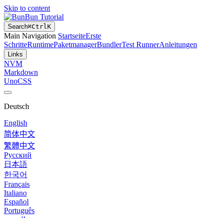
Skip to content
Bun Tutorial
Search
⌘
Ctrl
K
Main Navigation
Startseite
Erste
Schritte
Runtime
Paketmanager
Bundler
Test Runner
Anleitungen
Links
NVM
Markdown
UnoCSS
Deutsch
English
简体中文
繁體中文
Русский
日本語
한국어
Français
Italiano
Español
Português