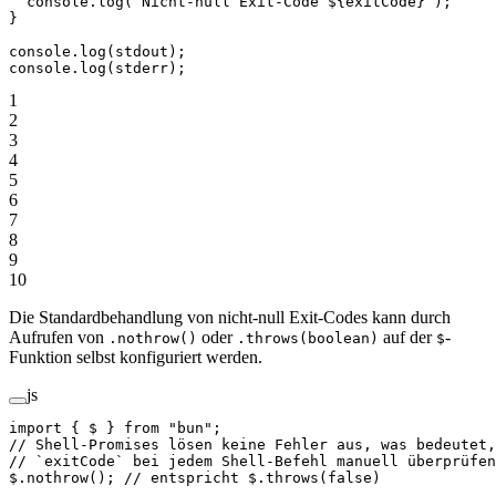
  console.
log
(
`Nicht-null Exit-Code ${
exitCode
}`
);
}
console.
log
(stdout);
console.
log
(stderr);
1
2
3
4
5
6
7
8
9
10
Die Standardbehandlung von nicht-null Exit-Codes kann durch
Aufrufen von
oder
auf der
-
.nothrow()
.throws(boolean)
$
Funktion selbst konfiguriert werden.
js
import
 { $ } 
from
 "bun"
;
// Shell-Promises lösen keine Fehler aus, was bedeutet,
// `exitCode` bei jedem Shell-Befehl manuell überprüfen
$.
nothrow
(); 
// entspricht $.throws(false)