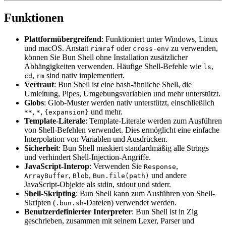
Funktionen
Plattformübergreifend
: Funktioniert unter Windows, Linux
und macOS. Anstatt
oder
zu verwenden,
rimraf
cross-env
können Sie Bun Shell ohne Installation zusätzlicher
Abhängigkeiten verwenden. Häufige Shell-Befehle wie
,
ls
,
sind nativ implementiert.
cd
rm
Vertraut
: Bun Shell ist eine bash-ähnliche Shell, die
Umleitung, Pipes, Umgebungsvariablen und mehr unterstützt.
Globs
: Glob-Muster werden nativ unterstützt, einschließlich
,
,
und mehr.
**
*
{expansion}
Template-Literale
: Template-Literale werden zum Ausführen
von Shell-Befehlen verwendet. Dies ermöglicht eine einfache
Interpolation von Variablen und Ausdrücken.
Sicherheit
: Bun Shell maskiert standardmäßig alle Strings
und verhindert Shell-Injection-Angriffe.
JavaScript-Interop
: Verwenden Sie
,
Response
,
,
und andere
ArrayBuffer
Blob
Bun.file(path)
JavaScript-Objekte als stdin, stdout und stderr.
Shell-Skripting
: Bun Shell kann zum Ausführen von Shell-
Skripten (
-Dateien) verwendet werden.
.bun.sh
Benutzerdefinierter Interpreter
: Bun Shell ist in Zig
geschrieben, zusammen mit seinem Lexer, Parser und