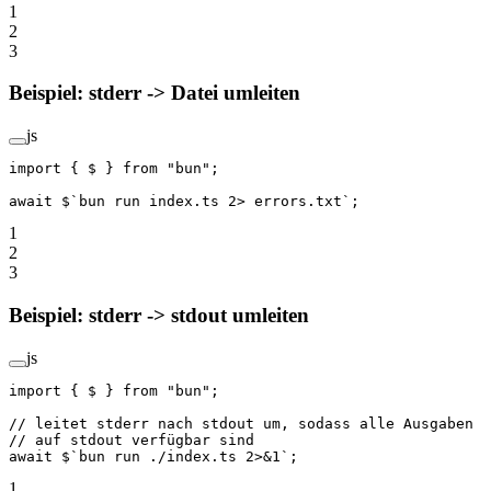
1
2
3
Beispiel: stderr -> Datei umleiten
js
import
 { $ } 
from
 "bun"
;
await
 $
`bun run index.ts 2> errors.txt`
;
1
2
3
Beispiel: stderr -> stdout umleiten
js
import
 { $ } 
from
 "bun"
;
// leitet stderr nach stdout um, sodass alle Ausgaben
// auf stdout verfügbar sind
await
 $
`bun run ./index.ts 2>&1`
;
1