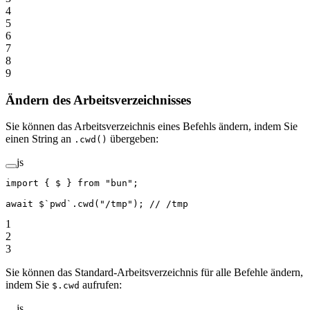
4
5
6
7
8
9
Ändern des Arbeitsverzeichnisses
Sie können das Arbeitsverzeichnis eines Befehls ändern, indem Sie
einen String an
übergeben:
.cwd()
js
import
 { $ } 
from
 "bun"
;
await
 $
`pwd`
.
cwd
(
"/tmp"
); 
// /tmp
1
2
3
Sie können das Standard-Arbeitsverzeichnis für alle Befehle ändern,
indem Sie
aufrufen:
$.cwd
js