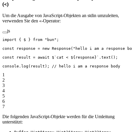
(
)
<
Um die Ausgabe von JavaScript-Objekten an stdin umzuleiten,
verwenden Sie den
-Operator:
<
js
import
 { $ } 
from
 "bun"
;
const
 response
 =
 new
 Response
(
"hello i am a response bo
const
 result
 =
 await
 $
`cat < ${
response
}`
.
text
();
console.
log
(result); 
// hello i am a response body
1
2
3
4
5
6
7
Die folgenden JavaScript-Objekte werden für die Umleitung
unterstützt:
,
,
,
,