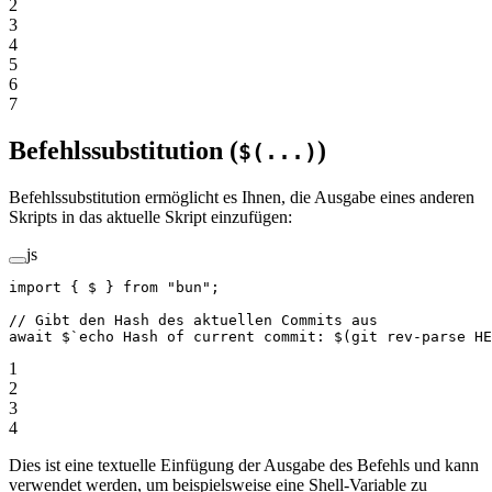
2
3
4
5
6
7
Befehlssubstitution (
)
$(...)
Befehlssubstitution ermöglicht es Ihnen, die Ausgabe eines anderen
Skripts in das aktuelle Skript einzufügen:
js
import
 { $ } 
from
 "bun"
;
// Gibt den Hash des aktuellen Commits aus
await
 $
`echo Hash of current commit: $(git rev-parse HE
1
2
3
4
Dies ist eine textuelle Einfügung der Ausgabe des Befehls und kann
verwendet werden, um beispielsweise eine Shell-Variable zu