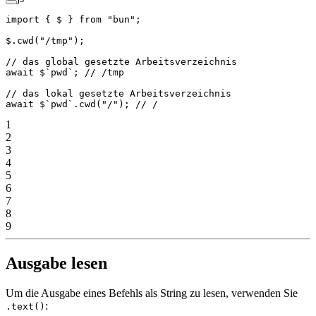
import
 { $ } 
from
 "bun"
;
$.
cwd
(
"/tmp"
);
// das global gesetzte Arbeitsverzeichnis
await
 $
`pwd`
; 
// /tmp
// das lokal gesetzte Arbeitsverzeichnis
await
 $
`pwd`
.
cwd
(
"/"
); 
// /
1
2
3
4
5
6
7
8
9
Ausgabe lesen
Um die Ausgabe eines Befehls als String zu lesen, verwenden Sie
:
.text()