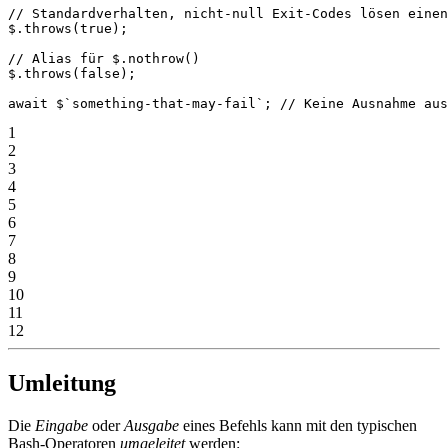
// Standardverhalten, nicht-null Exit-Codes lösen einen
$.
throws
(
true
);
// Alias für $.nothrow()
$.
throws
(
false
);
await
 $
`something-that-may-fail`
; 
// Keine Ausnahme aus
1
2
3
4
5
6
7
8
9
10
11
12
Umleitung
Die
Eingabe
oder
Ausgabe
eines Befehls kann mit den typischen
Bash-Operatoren
umgeleitet
werden: