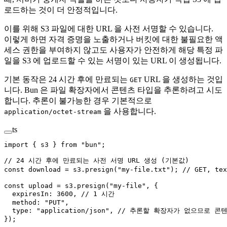
로드하는 것이 더 안정적입니다.
이를 위해 S3 파일에 대한 URL 을 사전 서명할 수 있습니다.
이렇게 하면 자격 증명을 노출하거나 버킷에 대한 불필요한 액
세스 권한을 부여하지 않고도 사용자가 안전하게 해당 특정 파
일을 S3 에 업로드할 수 있는 서명이 있는 URL 이 생성됩니다.
기본 동작은 24 시간 후에 만료되는
URL 을 생성하는 것입
GET
니다. Bun 은 파일 확장자에서 콘텐츠 타입을 추론하려고 시도
합니다. 추론이 불가능한 경우 기본적으로
을 사용합니다.
application/octet-stream
ts
import
 { s3 } 
from
 "bun"
;
// 24 시간 후에 만료되는 사전 서명 URL 생성 (기본값)
const
 download
 =
 s3.
presign
(
"my-file.txt"
); 
// GET, t
const
 upload
 =
 s3.
presign
(
"my-file"
, {
  expiresIn: 
3600
, 
// 1 시간
  method: 
"PUT"
,
  type: 
"application/json"
, 
// 추론할 확장자가 없으므로 콘텐
});