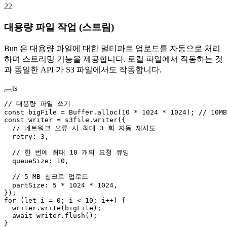
22
대용량 파일 작업 (스트림)
Bun 은 대용량 파일에 대한 멀티파트 업로드를 자동으로 처리
하며 스트리밍 기능을 제공합니다. 로컬 파일에서 작동하는 것
과 동일한 API 가 S3 파일에서도 작동합니다.
ts
// 대용량 파일 쓰기
const
 bigFile
 =
 Buffer.
alloc
(
10
 *
 1024
 *
 1024
); 
// 10MB
const
 writer
 =
 s3file.
writer
({
  // 네트워크 오류 시 최대 3 회 자동 재시도
  retry: 
3
,
  // 한 번에 최대 10 개의 요청 큐잉
  queueSize: 
10
,
  // 5 MB 청크로 업로드
  partSize: 
5
 *
 1024
 *
 1024
,
});
for
 (
let
 i 
=
 0
; i 
<
 10
; i
++
) {
  writer.
write
(bigFile);
  await
 writer.
flush
();
}