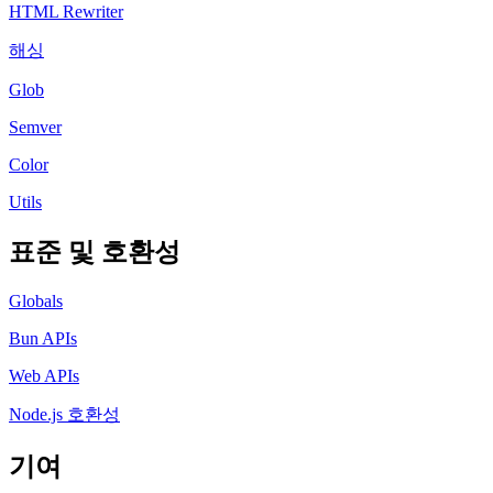
HTML Rewriter
해싱
Glob
Semver
Color
Utils
표준 및 호환성
Globals
Bun APIs
Web APIs
Node.js 호환성
기여