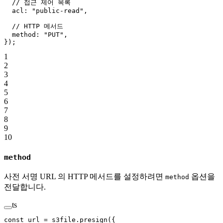
  // 접근 제어 목록
  acl: 
"public-read"
,
  // HTTP 메서드
  method: 
"PUT"
,
});
1
2
3
4
5
6
7
8
9
10
method
사전 서명 URL 의 HTTP 메서드를 설정하려면
옵션을
method
전달합니다.
ts
const
 url
 =
 s3file.
presign
({