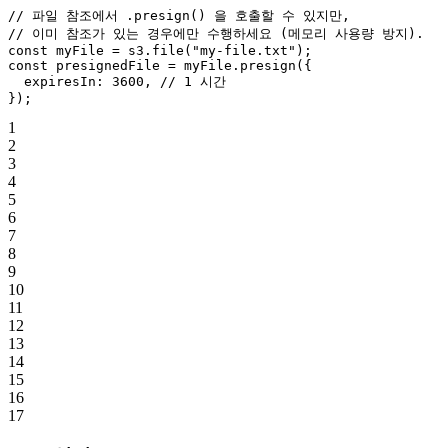
// 파일 참조에서 .presign() 을 호출할 수 있지만,
// 이미 참조가 있는 경우에만 수행하세요 (메모리 사용량 방지).
const
 myFile
 =
 s3.
file
(
"my-file.txt"
);
const
 presignedFile
 =
 myFile.
presign
({
  expiresIn: 
3600
, 
// 1 시간
});
1
2
3
4
5
6
7
8
9
10
11
12
13
14
15
16
17