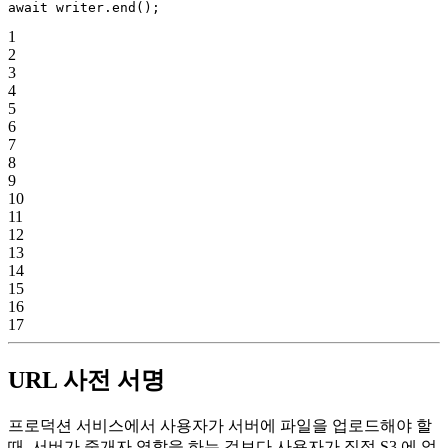
await
 writer.
end
();
1
2
3
4
5
6
7
8
9
10
11
12
13
14
15
16
17
URL 사전 서명
프로덕션 서비스에서 사용자가 서버에 파일을 업로드해야 할
때, 서버가 중개자 역할을 하는 것보다 사용자가 직접 S3 에 업