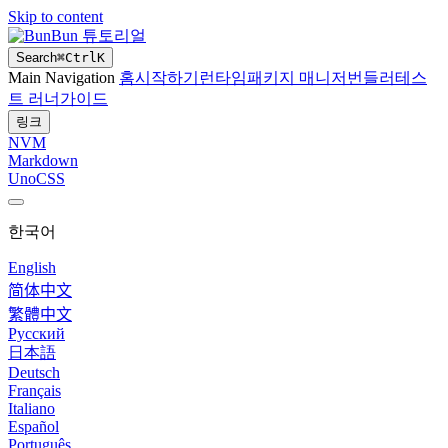
Skip to content
Bun 튜토리얼
Search
⌘
Ctrl
K
Main Navigation
홈
시작하기
런타임
패키지 매니저
번들러
테스
트 러너
가이드
링크
NVM
Markdown
UnoCSS
한국어
English
简体中文
繁體中文
Русский
日本語
Deutsch
Français
Italiano
Español
Português