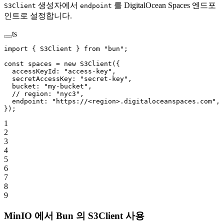
생성자에서
를 DigitalOcean Spaces 엔드포
S3Client
endpoint
인트로 설정합니다.
ts
import
 { S3Client } 
from
 "bun"
;
const
 spaces
 =
 new
 S3Client
({
  accessKeyId: 
"access-key"
,
  secretAccessKey: 
"secret-key"
,
  bucket: 
"my-bucket"
,
  // region: "nyc3",
  endpoint: 
"https://<region>.digitaloceanspaces.com"
,
});
1
2
3
4
5
6
7
8
9
MinIO 에서 Bun 의 S3Client 사용