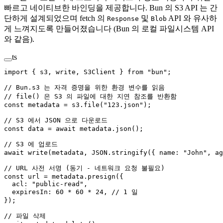
빠르고 네이티브한 바인딩을 제공합니다. Bun 의 S3 API 는 간
단하게 설계되었으며 fetch 의
및
API 와 유사하
Response
Blob
게 느껴지도록 만들어졌습니다 (Bun 의 로컬 파일시스템 API
와 같음).
ts
import
 { s3, write, S3Client } 
from
 "bun"
;
// Bun.s3 는 자격 증명을 위한 환경 변수를 읽음
// file() 은 S3 의 파일에 대한 지연 참조를 반환함
const
 metadata
 =
 s3.
file
(
"123.json"
);
// S3 에서 JSON 으로 다운로드
const
 data
 =
 await
 metadata.
json
();
// S3 에 업로드
await
 write
(metadata, 
JSON
.
stringify
({ name: 
"John"
, ag
// URL 사전 서명 (동기 - 네트워크 요청 불필요)
const
 url
 =
 metadata.
presign
({
  acl: 
"public-read"
,
  expiresIn: 
60
 *
 60
 *
 24
, 
// 1 일
});
// 파일 삭제