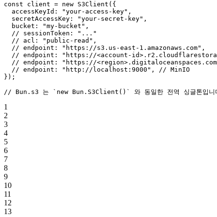
const
 client
 =
 new
 S3Client
({
  accessKeyId: 
"your-access-key"
,
  secretAccessKey: 
"your-secret-key"
,
  bucket: 
"my-bucket"
,
  // sessionToken: "..."
  // acl: "public-read",
  // endpoint: "https://s3.us-east-1.amazonaws.com",
  // endpoint: "https://<account-id>.r2.cloudflarestora
  // endpoint: "https://<region>.digitaloceanspaces.com
  // endpoint: "http://localhost:9000",
 // MinIO
});
// Bun.s3 는 `new Bun.S3Client()` 와 동일한 전역 싱글톤입니
1
2
3
4
5
6
7
8
9
10
11
12
13