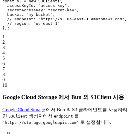
const
 s3
 =
 new
 S3Client
({
  accessKeyId: 
"access-key"
,
  secretAccessKey: 
"secret-key"
,
  bucket: 
"my-bucket"
,
  // endpoint: "https://s3.us-east-1.amazonaws.com",
  // region: "us-east-1",
});
1
2
3
4
5
6
7
8
9
10
Google Cloud Storage 에서 Bun 의 S3Client 사용
Google Cloud Storage
에서 Bun 의 S3 클라이언트를 사용하려
면
생성자에서
를
S3Client
endpoint
로 설정합니다.
"https://storage.googleapis.com"
ts