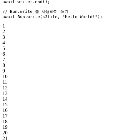
await
 writer.
end
();
// Bun.write 를 사용하여 쓰기
await
 Bun.
write
(s3file, 
"Hello World!"
);
1
2
3
4
5
6
7
8
9
10
11
12
13
14
15
16
17
18
19
20
21