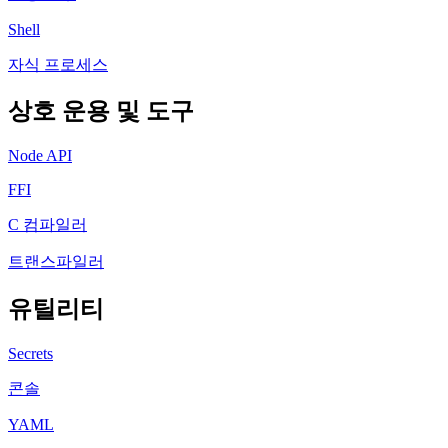
Shell
자식 프로세스
상호 운용 및 도구
Node API
FFI
C 컴파일러
트랜스파일러
유틸리티
Secrets
콘솔
YAML