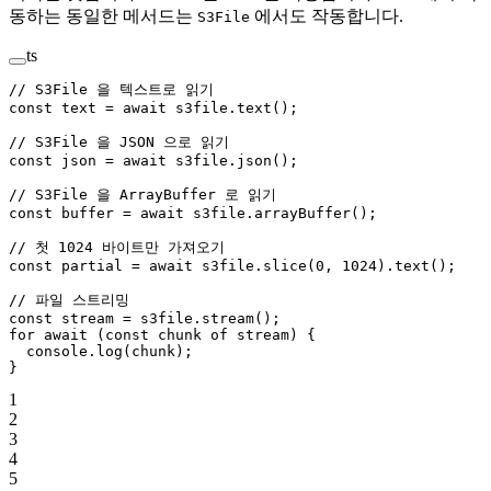
동하는 동일한 메서드는
에서도 작동합니다.
S3File
ts
// S3File 을 텍스트로 읽기
const
 text
 =
 await
 s3file.
text
();
// S3File 을 JSON 으로 읽기
const
 json
 =
 await
 s3file.
json
();
// S3File 을 ArrayBuffer 로 읽기
const
 buffer
 =
 await
 s3file.
arrayBuffer
();
// 첫 1024 바이트만 가져오기
const
 partial
 =
 await
 s3file.
slice
(
0
, 
1024
).
text
();
// 파일 스트리밍
const
 stream
 =
 s3file.
stream
();
for
 await
 (
const
 chunk
 of
 stream) {
  console.
log
(chunk);
}
1
2
3
4
5