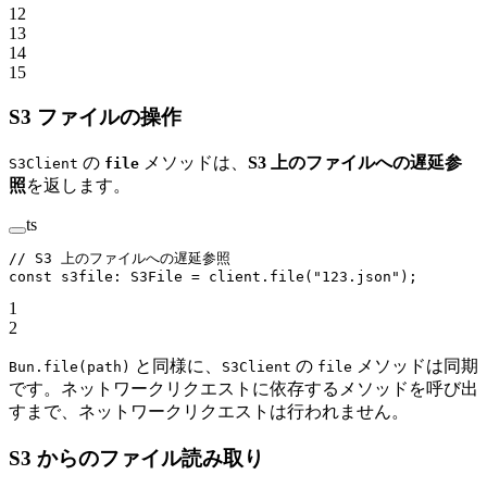
12
13
14
15
S3 ファイルの操作
の
メソッドは、
S3 上のファイルへの遅延参
S3Client
file
照
を返します。
ts
// S3 上のファイルへの遅延参照
const
 s3file
:
 S3File
 =
 client.
file
(
"123.json"
);
1
2
と同様に、
の
メソッドは同期
Bun.file(path)
S3Client
file
です。ネットワークリクエストに依存するメソッドを呼び出
すまで、ネットワークリクエストは行われません。
S3 からのファイル読み取り