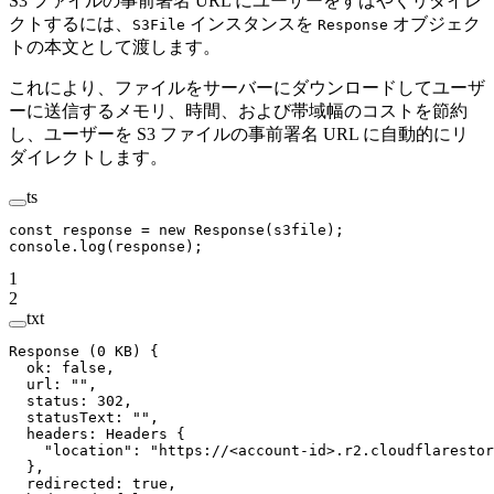
S3 ファイルの事前署名 URL にユーザーをすばやくリダイレ
クトするには、
インスタンスを
オブジェク
S3File
Response
トの本文として渡します。
これにより、ファイルをサーバーにダウンロードしてユーザ
ーに送信するメモリ、時間、および帯域幅のコストを節約
し、ユーザーを S3 ファイルの事前署名 URL に自動的にリ
ダイレクトします。
ts
const
 response
 =
 new
 Response
(s3file);
console.
log
(response);
1
2
txt
Response (0 KB) {
  ok: false,
  url: "",
  status: 302,
  statusText: "",
  headers: Headers {
    "location": "https://<account-id>.r2.cloudflarestor
  },
  redirected: true,