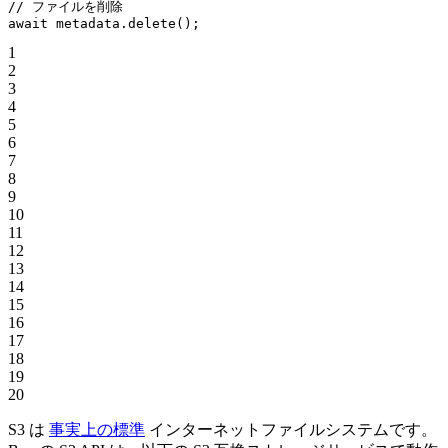
// ファイルを削除
await
 metadata.
delete
();
1
2
3
4
5
6
7
8
9
10
11
12
13
14
15
16
17
18
19
20
S3 は
事実上の標準
インターネットファイルシステムです。