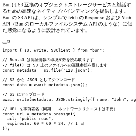
Bun は S3 互換のオブジェクトストレージサービスと対話す
るための高速なネイティブバインディングを提供します。
Bun の S3 API は、シンプルで fetch の
および
Response
Blob
API（Bun のローカルファイルシステム API のような）に似
た感覚になるように設計されています。
ts
import
 { s3, write, S3Client } 
from
 "bun"
;
// Bun.s3 は認証情報の環境変数を読み取ります
// file() は S3 上のファイルへの遅延参照を返します
const
 metadata
 =
 s3.
file
(
"123.json"
);
// S3 から JSON としてダウンロード
const
 data
 =
 await
 metadata.
json
();
// S3 にアップロード
await
 write
(metadata, 
JSON
.
stringify
({ name: 
"John"
, ag
// URL を事前署名（同期 - ネットワークリクエストは不要）
const
 url
 =
 metadata.
presign
({
  acl: 
"public-read"
,
  expiresIn: 
60
 *
 60
 *
 24
, 
// 1 日
});