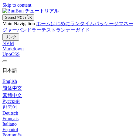
Skip to content
Bun チュートリアル
Search
⌘
Ctrl
K
Main Navigation
ホーム
はじめに
ランタイム
パッケージマネー
ジャー
バンドラー
テストランナー
ガイド
リンク
NVM
Markdown
UnoCSS
日本語
English
简体中文
繁體中文
Русский
한국어
Deutsch
Français
Italiano
Español
Português