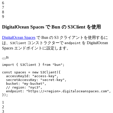
6
7
8
9
DigitalOcean Spaces で Bun の S3Client を使用
DigitalOcean Spaces
で Bun の S3 クライアントを使用するに
は、
コンストラクターで
を DigitalOcean
S3Client
endpoint
Spaces エンドポイントに設定します。
ts
import
 { S3Client } 
from
 "bun"
;
const
 spaces
 =
 new
 S3Client
({
  accessKeyId: 
"access-key"
,
  secretAccessKey: 
"secret-key"
,
  bucket: 
"my-bucket"
,
  // region: "nyc3",
  endpoint: 
"https://<region>.digitaloceanspaces.com"
,
});
1
2
3