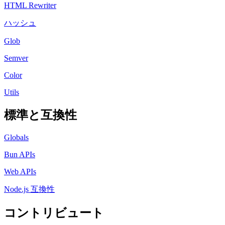
HTML Rewriter
ハッシュ
Glob
Semver
Color
Utils
標準と互換性
Globals
Bun APIs
Web APIs
Node.js 互換性
コントリビュート