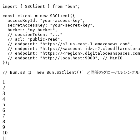
import
 { S3Client } 
from
 "bun"
;
const
 client
 =
 new
 S3Client
({
  accessKeyId: 
"your-access-key"
,
  secretAccessKey: 
"your-secret-key"
,
  bucket: 
"my-bucket"
,
  // sessionToken: "..."
  // acl: "public-read",
  // endpoint: "https://s3.us-east-1.amazonaws.com",
  // endpoint: "https://<account-id>.r2.cloudflarestora
  // endpoint: "https://<region>.digitaloceanspaces.com
  // endpoint: "http://localhost:9000",
 // MinIO
});
// Bun.s3 は `new Bun.S3Client()` と同等のグローバルシン
1
2
3
4
5
6
7
8
9
10
11