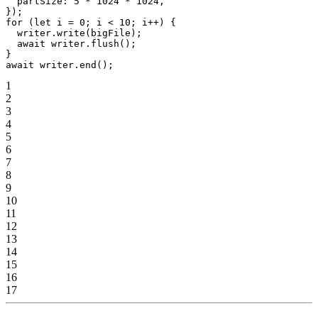
  partSize: 
5
 *
 1024
 *
 1024
,
});
for
 (
let
 i 
=
 0
; i 
<
 10
; i
++
) {
  writer.
write
(bigFile);
  await
 writer.
flush
();
}
await
 writer.
end
();
1
2
3
4
5
6
7
8
9
10
11
12
13
14
15
16
17