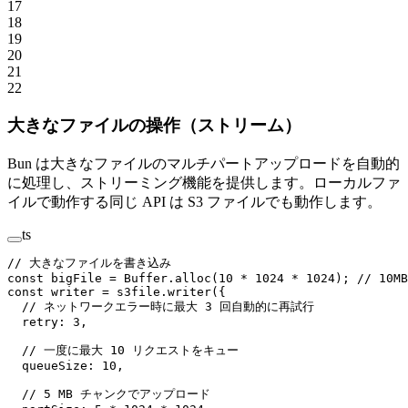
17
18
19
20
21
22
大きなファイルの操作（ストリーム）
Bun は大きなファイルのマルチパートアップロードを自動的
に処理し、ストリーミング機能を提供します。ローカルファ
イルで動作する同じ API は S3 ファイルでも動作します。
ts
// 大きなファイルを書き込み
const
 bigFile
 =
 Buffer.
alloc
(
10
 *
 1024
 *
 1024
); 
// 10MB
const
 writer
 =
 s3file.
writer
({
  // ネットワークエラー時に最大 3 回自動的に再試行
  retry: 
3
,
  // 一度に最大 10 リクエストをキュー
  queueSize: 
10
,
  // 5 MB チャンクでアップロード