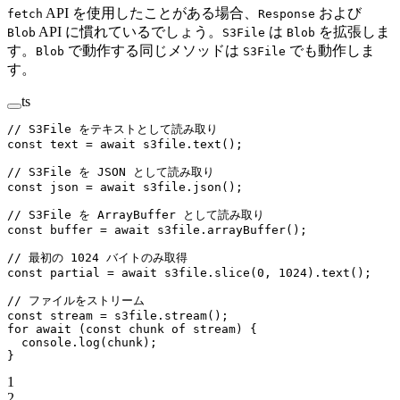
API を使用したことがある場合、
および
fetch
Response
API に慣れているでしょう。
は
を拡張しま
Blob
S3File
Blob
す。
で動作する同じメソッドは
でも動作しま
Blob
S3File
す。
ts
// S3File をテキストとして読み取り
const
 text
 =
 await
 s3file.
text
();
// S3File を JSON として読み取り
const
 json
 =
 await
 s3file.
json
();
// S3File を ArrayBuffer として読み取り
const
 buffer
 =
 await
 s3file.
arrayBuffer
();
// 最初の 1024 バイトのみ取得
const
 partial
 =
 await
 s3file.
slice
(
0
, 
1024
).
text
();
// ファイルをストリーム
const
 stream
 =
 s3file.
stream
();
for
 await
 (
const
 chunk
 of
 stream) {
  console.
log
(chunk);
}
1
2