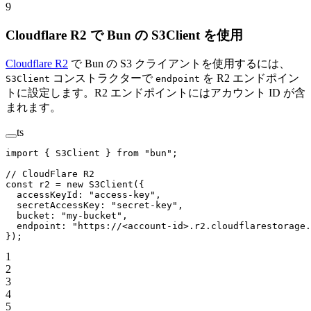
9
Cloudflare R2 で Bun の S3Client を使用
Cloudflare R2
で Bun の S3 クライアントを使用するには、
コンストラクターで
を R2 エンドポイン
S3Client
endpoint
トに設定します。R2 エンドポイントにはアカウント ID が含
まれます。
ts
import
 { S3Client } 
from
 "bun"
;
// CloudFlare R2
const
 r2
 =
 new
 S3Client
({
  accessKeyId: 
"access-key"
,
  secretAccessKey: 
"secret-key"
,
  bucket: 
"my-bucket"
,
  endpoint: 
"https://<account-id>.r2.cloudflarestorage.
});
1
2
3
4
5