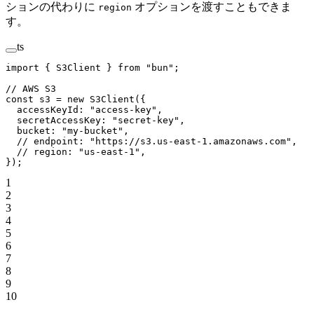
ションの代わりに
オプションを渡すこともできま
region
す。
ts
import
 { S3Client } 
from
 "bun"
;
// AWS S3
const
 s3
 =
 new
 S3Client
({
  accessKeyId: 
"access-key"
,
  secretAccessKey: 
"secret-key"
,
  bucket: 
"my-bucket"
,
  // endpoint: "https://s3.us-east-1.amazonaws.com",
  // region: "us-east-1",
});
1
2
3
4
5
6
7
8
9
10