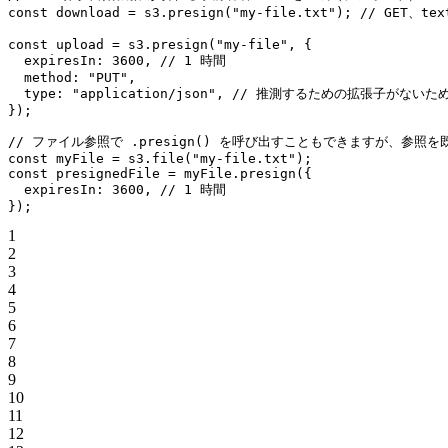
const
 download
 =
 s3.
presign
(
"my-file.txt"
); 
// GET、t
const
 upload
 =
 s3.
presign
(
"my-file"
, {
  expiresIn: 
3600
, 
// 1 時間
  method: 
"PUT"
,
  type: 
"application/json"
, 
// 推測するための拡張子がないため
});
// ファイル参照で .presign() を呼び出すこともできますが、
const
 myFile
 =
 s3.
file
(
"my-file.txt"
);
const
 presignedFile
 =
 myFile.
presign
({
  expiresIn: 
3600
, 
// 1 時間
});
1
2
3
4
5
6
7
8
9
10
11
12