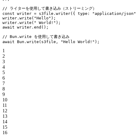
// ライターを使用して書き込み（ストリーミング）
const
 writer
 =
 s3file.
writer
({ type: 
"application/json"
writer.
write
(
"Hello"
);
writer.
write
(
" World!"
);
await
 writer.
end
();
// Bun.write を使用して書き込み
await
 Bun.
write
(s3file, 
"Hello World!"
);
1
2
3
4
5
6
7
8
9
10
11
12
13
14
15
16