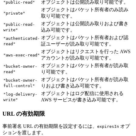
オブジェクトは公開読み取り可能です。
"public-read"
オブジェクトはバケット所有者のみ読み
"private"
取り可能です。
オブジェクトは公開読み取りおよび書き
"public-read-
込み可能です。
write"
オブジェクトはバケット所有者および認
"authenticated-
証ユーザーが読み取り可能です。
read"
オブジェクトはリクエストを行った AWS
"aws-exec-read"
アカウントが読み取り可能です。
オブジェクトはバケット所有者が読み取
"bucket-owner-
り可能です。
read"
オブジェクトはバケット所有者が読み取
"bucket-owner-
りおよび書き込み可能です。
full-control"
オブジェクトはログ配信に使用される
"log-delivery-
AWS サービスが書き込み可能です。
write"
URL の有効期限
事前署名 URL の有効期限を設定するには、
オプ
expiresIn
ションを渡します。