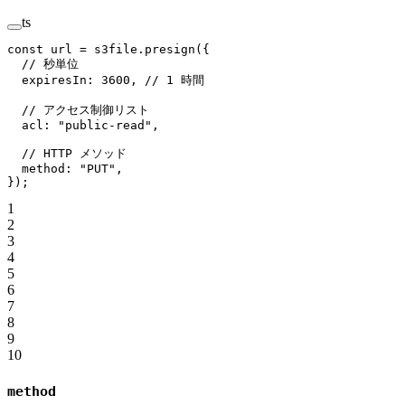
ts
const
 url
 =
 s3file.
presign
({
  // 秒単位
  expiresIn: 
3600
, 
// 1 時間
  // アクセス制御リスト
  acl: 
"public-read"
,
  // HTTP メソッド
  method: 
"PUT"
,
});
1
2
3
4
5
6
7
8
9
10
method