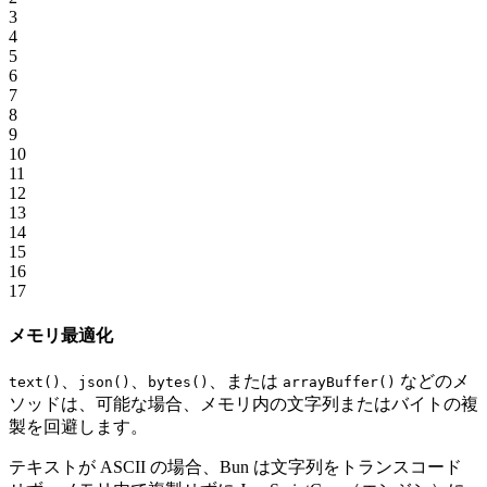
3
4
5
6
7
8
9
10
11
12
13
14
15
16
17
メモリ最適化
、
、
、または
などのメ
text()
json()
bytes()
arrayBuffer()
ソッドは、可能な場合、メモリ内の文字列またはバイトの複
製を回避します。
テキストが ASCII の場合、Bun は文字列をトランスコード