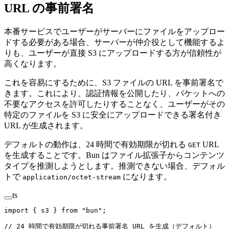
URL の事前署名
本番サービスでユーザーがサーバーにファイルをアップロー
ドする必要がある場合、サーバーが仲介役として機能するよ
りも、ユーザーが直接 S3 にアップロードする方が信頼性が
高くなります。
これを容易にするために、S3 ファイルの URL を事前署名で
きます。これにより、認証情報を公開したり、バケットへの
不要なアクセスを許可したりすることなく、ユーザーがその
特定のファイルを S3 に安全にアップロードできる署名付き
URL が生成されます。
デフォルトの動作は、24 時間で有効期限が切れる
URL
GET
を生成することです。Bun はファイル拡張子からコンテンツ
タイプを推測しようとします。推測できない場合、デフォル
トで
になります。
application/octet-stream
ts
import
 { s3 } 
from
 "bun"
;
// 24 時間で有効期限が切れる事前署名 URL を生成（デフォルト）