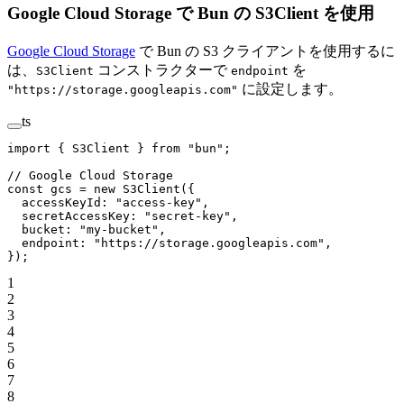
Google Cloud Storage で Bun の S3Client を使用
Google Cloud Storage
で Bun の S3 クライアントを使用するに
は、
コンストラクターで
を
S3Client
endpoint
に設定します。
"https://storage.googleapis.com"
ts
import
 { S3Client } 
from
 "bun"
;
// Google Cloud Storage
const
 gcs
 =
 new
 S3Client
({
  accessKeyId: 
"access-key"
,
  secretAccessKey: 
"secret-key"
,
  bucket: 
"my-bucket"
,
  endpoint: 
"https://storage.googleapis.com"
,
});
1
2
3
4
5
6
7
8