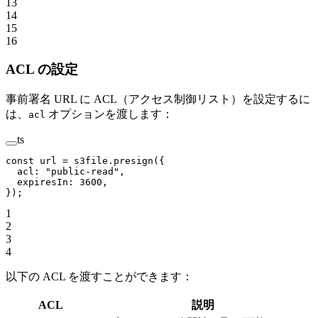
13
14
15
16
ACL の設定
事前署名 URL に ACL（アクセス制御リスト）を設定するに
は、
オプションを渡します：
acl
ts
const
 url
 =
 s3file.
presign
({
  acl: 
"public-read"
,
  expiresIn: 
3600
,
});
1
2
3
4
以下の ACL を渡すことができます：
ACL
説明