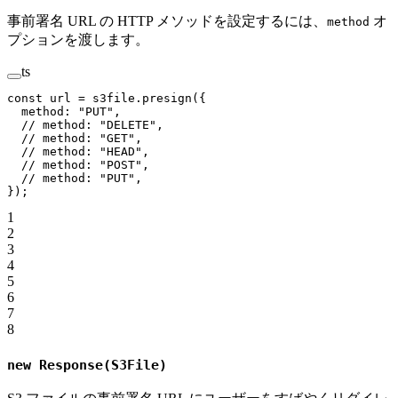
事前署名 URL の HTTP メソッドを設定するには、
オ
method
プションを渡します。
ts
const
 url
 =
 s3file.
presign
({
  method: 
"PUT"
,
  // method: "DELETE",
  // method: "GET",
  // method: "HEAD",
  // method: "POST",
  // method: "PUT",
});
1
2
3
4
5
6
7
8
new Response(S3File)