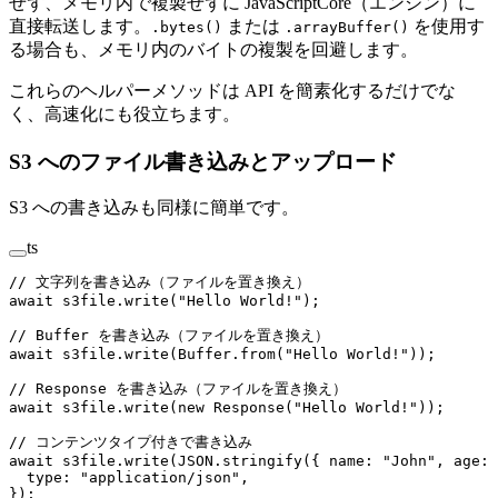
せず、メモリ内で複製せずに JavaScriptCore（エンジン）に
直接転送します。
または
を使用す
.bytes()
.arrayBuffer()
る場合も、メモリ内のバイトの複製を回避します。
これらのヘルパーメソッドは API を簡素化するだけでな
く、高速化にも役立ちます。
S3 へのファイル書き込みとアップロード
S3 への書き込みも同様に簡単です。
ts
// 文字列を書き込み（ファイルを置き換え）
await
 s3file.
write
(
"Hello World!"
);
// Buffer を書き込み（ファイルを置き換え）
await
 s3file.
write
(Buffer.
from
(
"Hello World!"
));
// Response を書き込み（ファイルを置き換え）
await
 s3file.
write
(
new
 Response
(
"Hello World!"
));
// コンテンツタイプ付きで書き込み
await
 s3file.
write
(
JSON
.
stringify
({ name: 
"John"
, age: 
  type: 
"application/json"
,
});