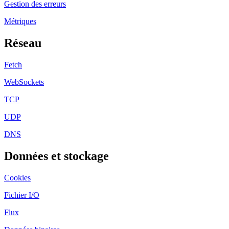
Gestion des erreurs
Métriques
Réseau
Fetch
WebSockets
TCP
UDP
DNS
Données et stockage
Cookies
Fichier I/O
Flux