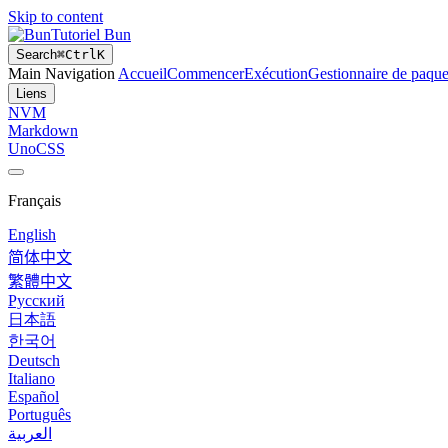
Skip to content
Tutoriel Bun
Search
⌘
Ctrl
K
Main Navigation
Accueil
Commencer
Exécution
Gestionnaire de paque
Liens
NVM
Markdown
UnoCSS
Français
English
简体中文
繁體中文
Русский
日本語
한국어
Deutsch
Italiano
Español
Português
العربية