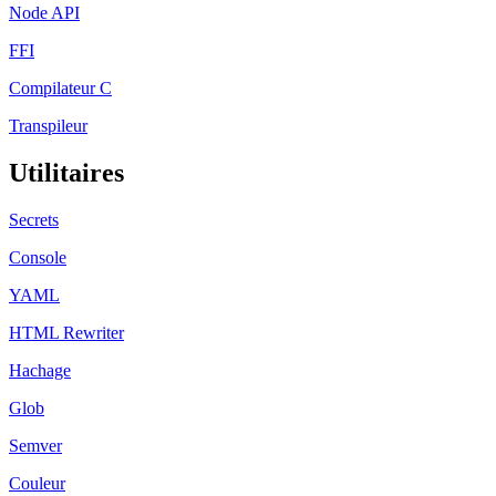
Node API
FFI
Compilateur C
Transpileur
Utilitaires
Secrets
Console
YAML
HTML Rewriter
Hachage
Glob
Semver
Couleur