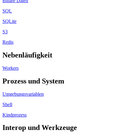
Binäre Daten
SQL
SQLite
S3
Redis
Nebenläufigkeit
Workers
Prozess und System
Umgebungsvariablen
Shell
Kindprozess
Interop und Werkzeuge