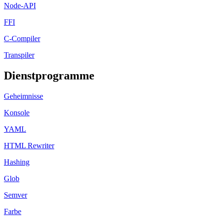
Node-API
FFI
C-Compiler
Transpiler
Dienstprogramme
Geheimnisse
Konsole
YAML
HTML Rewriter
Hashing
Glob
Semver
Farbe