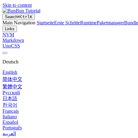
Skip to content
Bun Tutorial
Search
⌘
Ctrl
K
Main Navigation
Startseite
Erste Schritte
Runtime
Paketmanager
Bundle
Links
NVM
Markdown
UnoCSS
Deutsch
English
简体中文
繁體中文
Русский
日本語
한국어
Français
Italiano
Español
Português
العربية