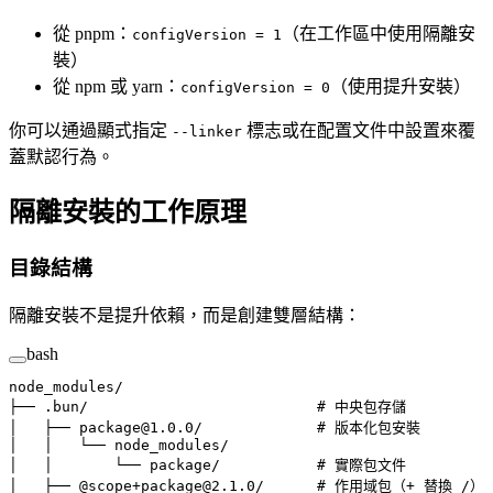
從 pnpm：
（在工作區中使用隔離安
configVersion = 1
裝）
從 npm 或 yarn：
（使用提升安裝）
configVersion = 0
你可以通過顯式指定
標志或在配置文件中設置來覆
--linker
蓋默認行為。
隔離安裝的工作原理
目錄結構
隔離安裝不是提升依賴，而是創建雙層結構：
bash
node_modules/
├──
 .bun/
                          # 中央包存儲
│
   ├──
 package@1.0.0/
             # 版本化包安裝
│
   │
   └──
 node_modules/
│
   │
       └──
 package/
           # 實際包文件
│
   ├──
 @scope+package@2.1.0/
      # 作用域包（+ 替換 /）