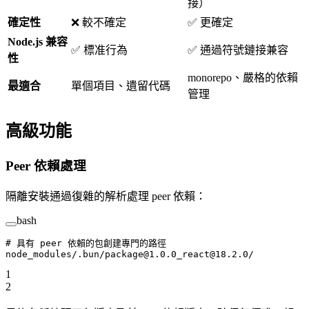
接）
確定性
❌ 較不確定
✅ 更確定
Node.js 兼容
✅ 標准行為
✅ 通過符號鏈接兼容
性
monorepo、嚴格的依賴
最適合
單個項目、遺留代碼
管理
高級功能
Peer 依賴處理
隔離安裝通過復雜的解析處理 peer 依賴：
bash
# 具有 peer 依賴的包創建專門的路徑
node_modules/.bun/package@1.0.0_react@18.2.0/
1
2