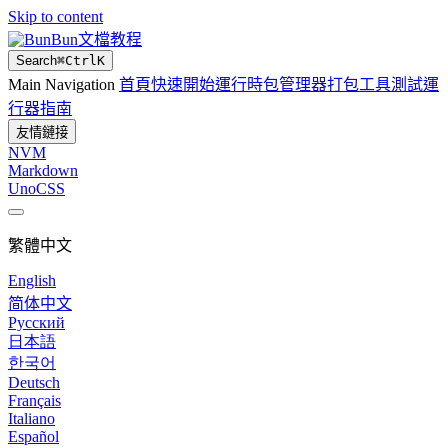
Skip to content
Bun文檔教程
Search
⌘
Ctrl
K
Main Navigation
首頁
快速開始
運行時
包管理器
打包工具
測試運
行器
指南
友情鏈接
NVM
Markdown
UnoCSS
繁體中文
English
简体中文
Русский
日本語
한국어
Deutsch
Français
Italiano
Español