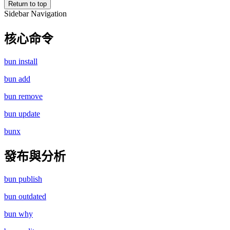
Return to top
Sidebar Navigation
核心命令
bun install
bun add
bun remove
bun update
bunx
發布與分析
bun publish
bun outdated
bun why