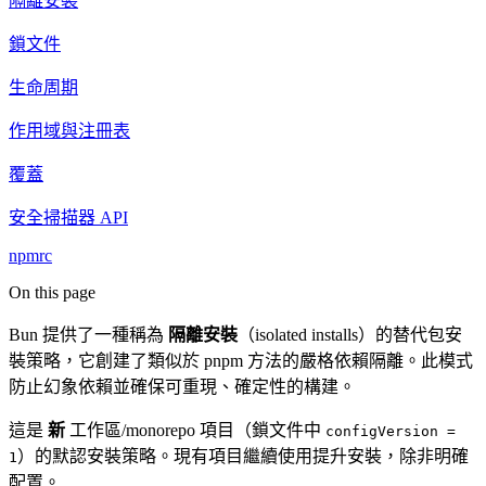
隔離安裝
鎖文件
生命周期
作用域與注冊表
覆蓋
安全掃描器 API
npmrc
On this page
Bun 提供了一種稱為
隔離安裝
（isolated installs）的替代包安
裝策略，它創建了類似於 pnpm 方法的嚴格依賴隔離。此模式
防止幻象依賴並確保可重現、確定性的構建。
這是
新
工作區/monorepo 項目（鎖文件中
configVersion =
）的默認安裝策略。現有項目繼續使用提升安裝，除非明確
1
配置。