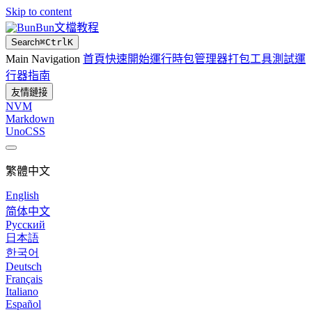
Skip to content
Bun文檔教程
Search
⌘
Ctrl
K
Main Navigation
首頁
快速開始
運行時
包管理器
打包工具
測試運
行器
指南
友情鏈接
NVM
Markdown
UnoCSS
繁體中文
English
简体中文
Русский
日本語
한국어
Deutsch
Français
Italiano
Español