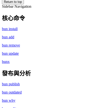
Return to top
Sidebar Navigation
核心命令
bun install
bun add
bun remove
bun update
bunx
發布與分析
bun publish
bun outdated
bun why