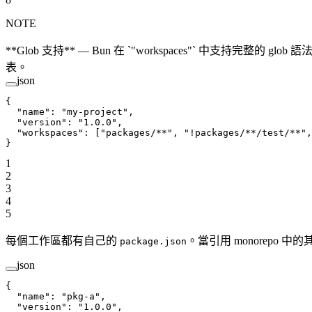
NOTE
**Glob 支持** — Bun 在 `"workspaces"` 中支持完整的 glob 語
表。
json
{
  "name"
: 
"my-project"
,
  "version"
: 
"1.0.0"
,
  "workspaces"
: [
"packages/**"
, 
"!packages/**/test/**"
,
}
1
2
3
4
5
每個工作區都有自己的
。當引用 monorepo 
package.json
json
{
  "name"
: 
"pkg-a"
,
  "version"
: 
"1.0.0"
,