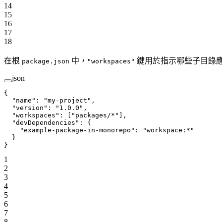
14
15
16
17
18
在根
中，
鍵用於指示哪些子目錄應被
package.json
"workspaces"
json
{
  "name"
: 
"my-project"
,
  "version"
: 
"1.0.0"
,
  "workspaces"
: [
"packages/*"
],
  "devDependencies"
: {
    "example-package-in-monorepo"
: 
"workspace:*"
  }
}
1
2
3
4
5
6
7
8