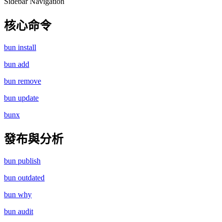
Sidebar Navigation
核心命令
bun install
bun add
bun remove
bun update
bunx
發布與分析
bun publish
bun outdated
bun why
bun audit