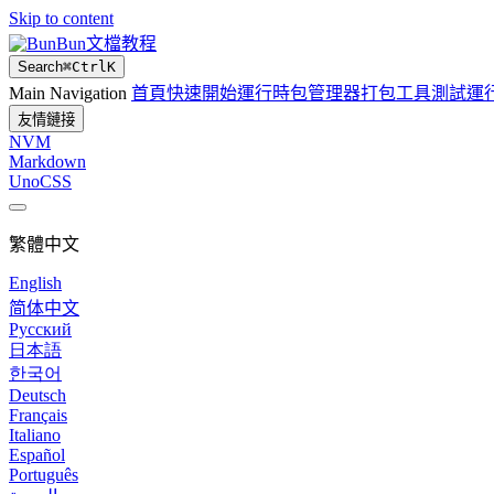
Skip to content
Bun文檔教程
Search
⌘
Ctrl
K
Main Navigation
首頁
快速開始
運行時
包管理器
打包工具
測試運
友情鏈接
NVM
Markdown
UnoCSS
繁體中文
English
简体中文
Русский
日本語
한국어
Deutsch
Français
Italiano
Español
Português