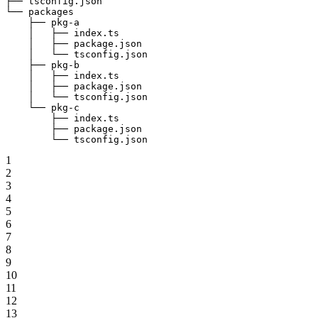
├── tsconfig.json
└── packages
    ├── pkg-a
    │   ├── index.ts
    │   ├── package.json
    │   └── tsconfig.json
    ├── pkg-b
    │   ├── index.ts
    │   ├── package.json
    │   └── tsconfig.json
    └── pkg-c
        ├── index.ts
        ├── package.json
        └── tsconfig.json
1
2
3
4
5
6
7
8
9
10
11
12
13