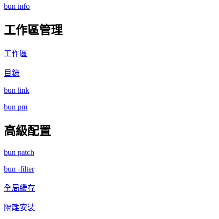
bun info
工作區管理
工作區
目錄
bun link
bun pm
高級配置
bun patch
bun -filter
全局緩存
隔離安裝