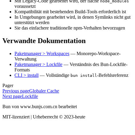
Mit Legacy-Code gearbeitet wird, der flache
node_modules
voraussetzt
Kompatibilität mit bestehenden Build-Tools erforderlich ist
In Umgebungen gearbeitet wird, in denen Symlinks nicht gut
unterstützt werden
Sie das einfachere traditionelle npm-Verhalten bevorzugen
Verwandte Dokumentation
Paketmanager > Workspaces
— Monorepo-Workspace-
Verwaltung
Paketmanager > Lockfile
— Verständnis des Bun-Lockfile-
Formats
CLI > install
— Vollständige
-Befehlsreferenz
bun install
Pager
Previous page
Globaler Cache
Next page
Lockfile
Bun von www.bunjs.com.cn bearbeitet
MIT-lizenziert | Urheberrecht © 2023-heute