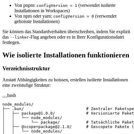
Von pnpm:
(verwendet isolierte
configVersion = 1
Installationen in Workspaces)
Von npm oder yarn:
(verwendet
configVersion = 0
gehoisste Installationen)
Sie können das Standardverhalten überschreiben, indem Sie explizit
das
-Flag angeben oder es in Ihrer Konfigurationsdatei
--linker
festlegen.
Wie isolierte Installationen funktionieren
Verzeichnisstruktur
Anstatt Abhängigkeiten zu hoissen, erstellen isolierte Installationen
eine zweistufige Struktur:
bash
node_modules/
├──
 .bun/
                          # Zentraler Paketspe
│
   ├──
 package@1.0.0/
             # Versionierte Paket
│
   │
   └──
 node_modules/
│
   │
       └──
 package/
           # Tatsächliche Paket
│
   ├──
 @scope+package@2.1.0/
      # Gescopete Pakete (
│
   │
   └──
 node_modules/