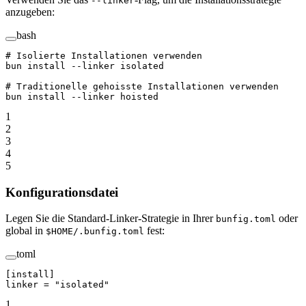
--linker
anzugeben:
bash
# Isolierte Installationen verwenden
bun
 install
 --linker
 isolated
# Traditionelle gehoisste Installationen verwenden
bun
 install
 --linker
 hoisted
1
2
3
4
5
Konfigurationsdatei
Legen Sie die Standard-Linker-Strategie in Ihrer
oder
bunfig.toml
global in
fest:
$HOME/.bunfig.toml
toml
[
install
]
linker = 
"isolated"
1