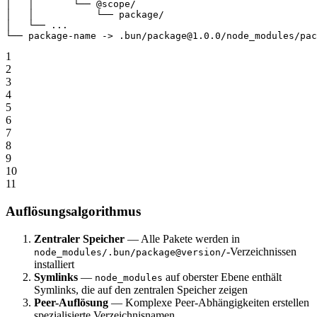
│
   │
       └──
 @scope/
│
   │
           └──
 package/
│
   └──
 ...
└──
 package-name
 -
>
 .bun/package@1.0.0/node_modules/pac
1
2
3
4
5
6
7
8
9
10
11
Auflösungsalgorithmus
Zentraler Speicher
— Alle Pakete werden in
-Verzeichnissen
node_modules/.bun/package@version/
installiert
Symlinks
—
auf oberster Ebene enthält
node_modules
Symlinks, die auf den zentralen Speicher zeigen
Peer-Auflösung
— Komplexe Peer-Abhängigkeiten erstellen
spezialisierte Verzeichnisnamen