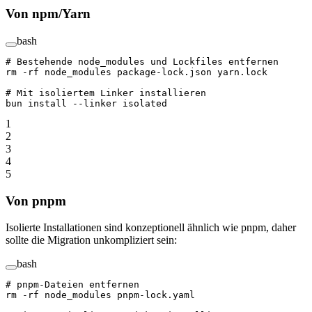
Von npm/Yarn
bash
# Bestehende node_modules und Lockfiles entfernen
rm
 -rf
 node_modules
 package-lock.json
 yarn.lock
# Mit isoliertem Linker installieren
bun
 install
 --linker
 isolated
1
2
3
4
5
Von pnpm
Isolierte Installationen sind konzeptionell ähnlich wie pnpm, daher
sollte die Migration unkompliziert sein:
bash
# pnpm-Dateien entfernen
rm
 -rf
 node_modules
 pnpm-lock.yaml