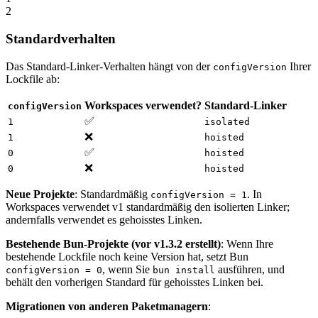
2
Standardverhalten
Das Standard-Linker-Verhalten hängt von der
Ihrer
configVersion
Lockfile ab:
Workspaces verwendet?
Standard-Linker
configVersion
✅
1
isolated
❌
1
hoisted
✅
0
hoisted
❌
0
hoisted
Neue Projekte
: Standardmäßig
. In
configVersion = 1
Workspaces verwendet v1 standardmäßig den isolierten Linker;
andernfalls verwendet es gehoisstes Linken.
Bestehende Bun-Projekte (vor v1.3.2 erstellt)
: Wenn Ihre
bestehende Lockfile noch keine Version hat, setzt Bun
, wenn Sie
ausführen, und
configVersion = 0
bun install
behält den vorherigen Standard für gehoisstes Linken bei.
Migrationen von anderen Paketmanagern
: