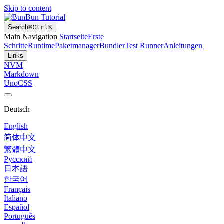
Skip to content
Bun Tutorial
Search
⌘
Ctrl
K
Main Navigation
Startseite
Erste
Schritte
Runtime
Paketmanager
Bundler
Test Runner
Anleitungen
Links
NVM
Markdown
UnoCSS
Deutsch
English
简体中文
繁體中文
Русский
日本語
한국어
Français
Italiano
Español
Português